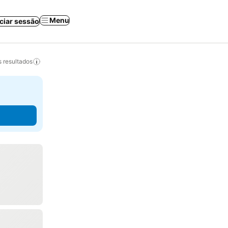
Menu
iciar sessão
 resultados