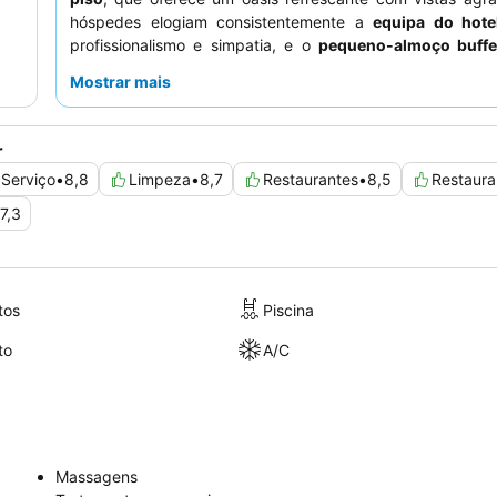
hóspedes elogiam consistentemente a
equipa do hote
profissionalismo e simpatia, e o
pequeno-almoço buffe
seleção variada e de alta qualidade. Para uma estadia mais
Mostrar mais
considere pedir um quarto virado para o jardim.
r
Serviço
•
8,8
Limpeza
•
8,7
Restaurantes
•
8,5
Restaura
7,3
tos
Piscina
to
A/C
Massagens