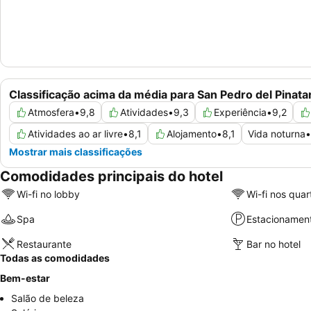
Classificação acima da média para San Pedro del Pinata
Atmosfera
•
9,8
Atividades
•
9,3
Experiência
•
9,2
Atividades ao ar livre
•
8,1
Alojamento
•
8,1
Vida noturna
•
Mostrar mais classificações
Comodidades principais do hotel
Wi-fi no lobby
Wi-fi nos quar
Spa
Estacionamen
Restaurante
Bar no hotel
Todas as comodidades
Bem-estar
Salão de beleza