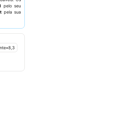
l
pelo seu
t
pela sua
 tranquila,
nte
•
8,3