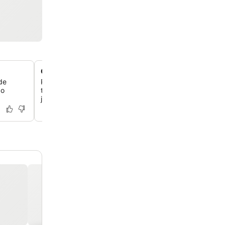
Quartos espaçosos com terraços privados
de
Relaxe em quartos de tamanho generoso, muitos com g
 o
terraços privados, perfeitos para desfrutar de uma beb
jantar romântico sob as estrelas.