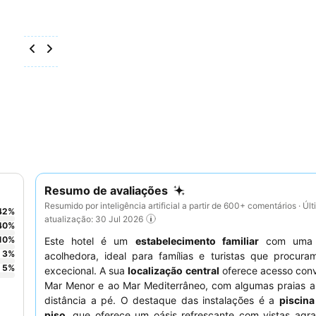
Resumo de avaliações
Resumido por inteligência artificial a partir de 600+ comentários · Úl
42
%
atualização: 30 Jul 2026
40
%
10
%
Este hotel é um
estabelecimento familiar
com uma a
3
%
acolhedora, ideal para famílias e turistas que procura
5
%
excecional. A sua
localização central
oferece acesso conv
Mar Menor e ao Mar Mediterrâneo, com algumas praias a
distância a pé. O destaque das instalações é a
piscina
piso
, que oferece um oásis refrescante com vistas agra