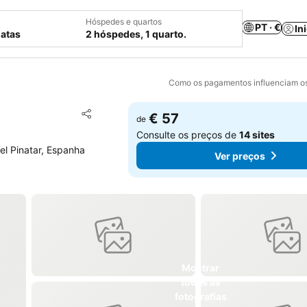
Hóspedes e quartos
PT · €
In
datas
2 hóspedes, 1 quarto.
Como os pagamentos influenciam os
Adicionar aos favoritos
€ 57
de
Partilhar
Consulte os preços de
14 sites
el Pinatar, Espanha
Ver preços