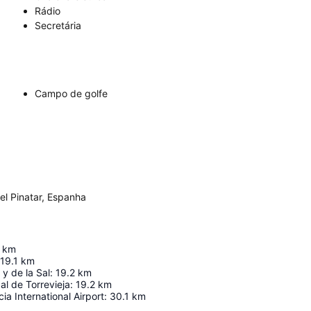
Rádio
Secretária
Campo de golfe
el Pinatar, Espanha
km
19.1
km
y de la Sal
:
19.2
km
al de Torrevieja
:
19.2
km
ia International Airport
:
30.1
km