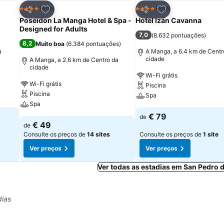
itos
Adicionar aos favoritos
Adicionar aos fav
Hotel
Hotel
4 Estrelas
4 Estrelas
Partilhar
Partilhar
Poseidon La Manga Hotel & Spa -
Hotel Izán Cavanna
Designed for Adults
7,0
(
8.632 pontuações
)
8,2
Muito boa
(
6.384 pontuações
)
a
A Manga, a 6.4 km de Centr
cidade
A Manga, a 2.6 km de Centro da
cidade
Wi-Fi grátis
Wi-Fi grátis
Piscina
Piscina
Spa
Spa
€ 79
de
€ 49
de
Consulte os preços de
14 sites
Consulte os preços de
1 site
Ver preços
Ver preços
Ver todas as estadias em San Pedro d
dias