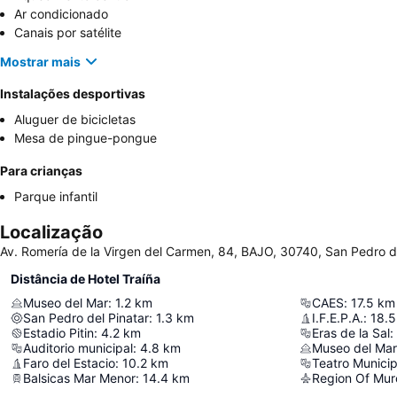
Ar condicionado
Canais por satélite
Mostrar mais
Instalações desportivas
Aluguer de bicicletas
Mesa de pingue-pongue
Para crianças
Parque infantil
Localização
Av. Romería de la Virgen del Carmen, 84, BAJO, 30740, San Pedro d
Distância de Hotel Traíña
Museo del Mar
:
1.2
km
CAES
:
17.5
km
San Pedro del Pinatar
:
1.3
km
I.F.E.P.A.
:
18.5
Estadio Pitin
:
4.2
km
Eras de la Sal
:
Auditorio municipal
:
4.8
km
Museo del Mar 
Faro del Estacio
:
10.2
km
Teatro Municip
Balsicas Mar Menor
:
14.4
km
Region Of Murc