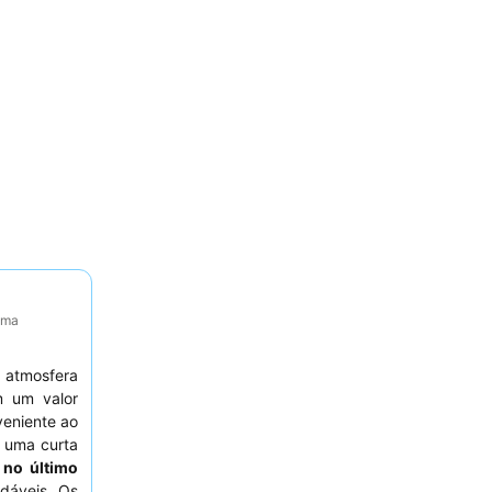
tima
tmosfera
m um valor
eniente ao
 uma curta
 no último
dáveis. Os