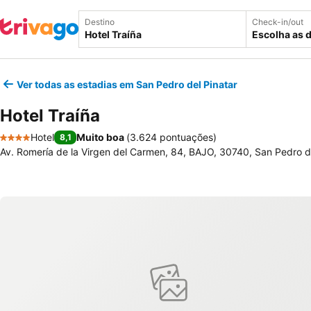
Destino
Check-in/out
Escolha as 
Ver todas as estadias em San Pedro del Pinatar
Hotel Traíña
Hotel
Muito boa
(
3.624 pontuações
)
8,1
4 Estrelas
Av. Romería de la Virgen del Carmen, 84, BAJO, 30740, San Pedro d