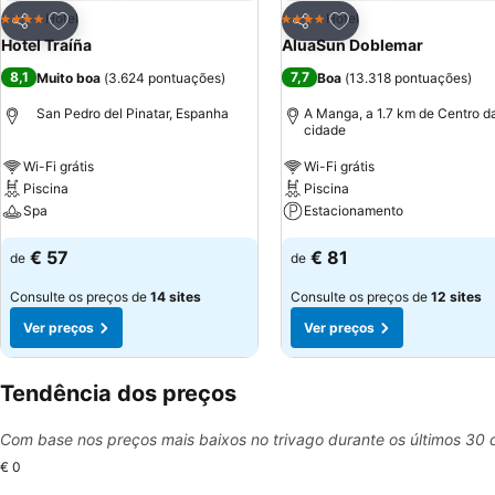
Adicionar aos favoritos
Adicionar aos favor
Hotel
Hotel
4 Estrelas
4 Estrelas
Partilhar
Partilhar
Hotel Traíña
AluaSun Doblemar
8,1
7,7
Muito boa
(
3.624 pontuações
)
Boa
(
13.318 pontuações
)
San Pedro del Pinatar, Espanha
A Manga, a 1.7 km de Centro d
cidade
Wi-Fi grátis
Wi-Fi grátis
Piscina
Piscina
Spa
Estacionamento
€ 57
€ 81
de
de
Consulte os preços de
14 sites
Consulte os preços de
12 sites
Ver preços
Ver preços
Tendência dos preços
Com base nos preços mais baixos no trivago durante os últimos 30 
€ 0