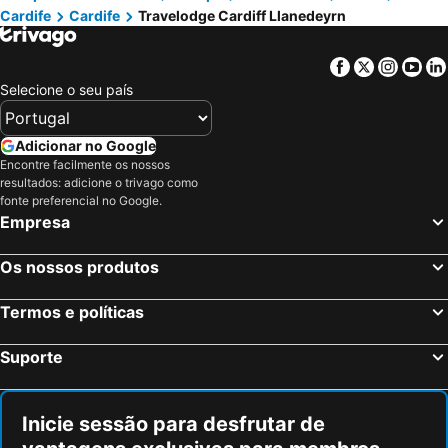
Cardife
Cardife
Travelodge Cardiff Llanedeyrn
Facebook
Twitter
Insta
Yo
Selecione o seu país
Adicionar no Google
Encontre facilmente os nossos
resultados: adicione o trivago como
fonte preferencial no Google.
Empresa
Os nossos produtos
Termos e políticas
Suporte
Inicie sessão para desfrutar de