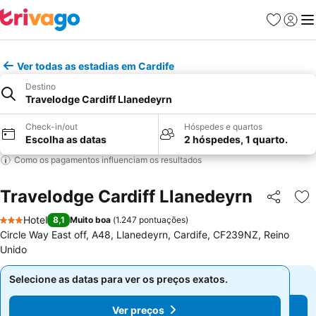
Favoritos
Iniciar
Me
Ver todas as estadias em Cardife
Destino
Travelodge Cardiff Llanedeyrn
Check-in/out
Hóspedes e quartos
Escolha as datas
2 hóspedes, 1 quarto.
Como os pagamentos influenciam os resultados
Travelodge Cardiff Llanedeyrn
Partilhar
Ad
Hotel
8,1
Muito boa
(
1.247 pontuações
)
3 Estrelas
Circle Way East off, A48, Llanedeyrn, Cardife, CF239NZ, Reino
Unido
Selecione as datas para ver os preços exatos.
Selecione as datas para ver os preços exatos.
Ver preços
Ver preços