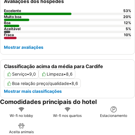
Avaliações dos hóspedes
Excelente
53
%
Muito boa
20
%
Boa
12
%
Aceitável
5
%
Fraca
10
%
Mostrar avaliações
Classificação acima da média para Cardife
Serviço
•
9,0
Limpeza
•
8,6
Boa relação preço/qualidade
•
8,6
Mostrar mais classificações
Comodidades principais do hotel
Wi-fi no lobby
Wi-fi nos quartos
Estacionamento
Aceita animais