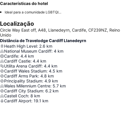
Características do hotel
Ideal para a comunidade LGBTQIA+
Localização
Circle Way East off, A48, Llanedeyrn, Cardife, CF239NZ, Reino
Unido
Distância de Travelodge Cardiff Llanedeyrn
Heath High Level
:
2.6
km
National Museum Cardiff
:
4
km
Cardife
:
4.4
km
Cardiff Castle
:
4.4
km
Utilita Arena Cardiff
:
4.4
km
Cardiff Wales Stadium
:
4.5
km
Cardiff Arms Park
:
4.8
km
Principality Stadium
:
4.9
km
Wales Millennium Centre
:
5.7
km
Cardiff City Stadium
:
6.2
km
Castell Coch
:
8
km
Cardiff Airport
:
19.1
km