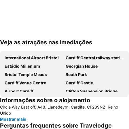
Veja as atrações nas imediações
Ampliar mapa
International Airport Bristol
Cardiff Central railway station
Estádio Millenium
Georgian House
Bristol Temple Meads
Roath Park
Cardiff Venue Centre
Cardiff Castle
Airport Cardiff
Clifton Suspension Bridge
Informações sobre o alojamento
Hipódromo de Bristol
Circle Way East off, A48, Llanedeyrn, Cardife, CF239NZ, Reino
Unido
Mostrar mais
Perguntas frequentes sobre Travelodge