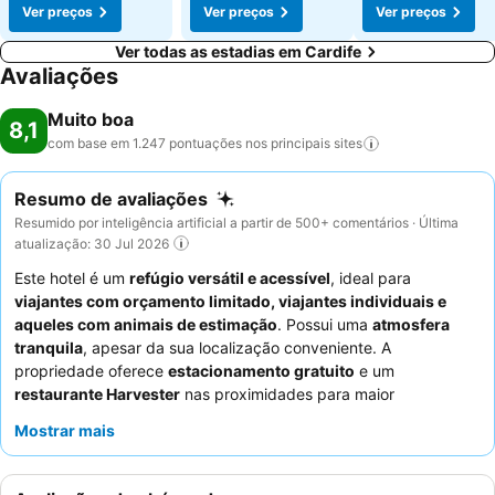
Ver preços
Ver preços
Ver preços
Ver todas as estadias em Cardife
Avaliações
Muito boa
8,1
com base em 1.247 pontuações nos principais
sites
Resumo de avaliações
Resumido por inteligência artificial a partir de 500+ comentários · Última
atualização: 30 Jul 2026
Este hotel é um
refúgio versátil e acessível
, ideal para
viajantes com orçamento limitado, viajantes individuais e
aqueles com animais de estimação
. Possui uma
atmosfera
tranquila
, apesar da sua localização conveniente. A
propriedade oferece
estacionamento gratuito
e um
restaurante Harvester
nas proximidades para maior
comodidade. Os hóspedes elogiam consistentemente o
pessoal
Mostrar mais
e o serviço excecionais
, que são notados pela sua simpatia e
eficiência. Para uma experiência mais tranquila, os hóspedes
podem solicitar um quarto virado para o lado oposto à estrada.