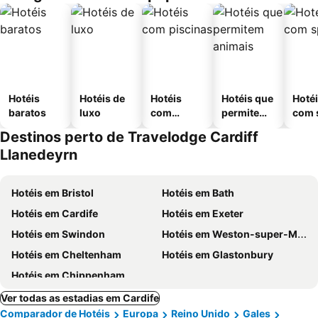
Hotéis
Hotéis de
Hotéis
Hotéis que
Hoté
baratos
luxo
com
permitem
com 
piscinas
animais
Destinos perto de Travelodge Cardiff
Llanedeyrn
Hotéis em Bristol
Hotéis em Bath
Hotéis em Cardife
Hotéis em Exeter
Hotéis em Swindon
Hotéis em Weston-super-Mare
Hotéis em Cheltenham
Hotéis em Glastonbury
Hotéis em Chippenham
Ver todas as estadias em Cardife
Comparador de Hotéis
Europa
Reino Unido
Gales