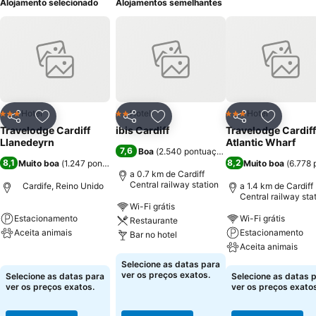
Alojamento selecionado
Alojamentos semelhantes
Hotel
Hotel
Hotel
3 Estrelas
2 Estrelas
3 Estrelas
Partilhar
Adicionar aos favoritos
Partilhar
Adicionar aos favoritos
Partilhar
Adicionar
Travelodge Cardiff
ibis Cardiff
Travelodge Cardiff
Llanedeyrn
Atlantic Wharf
7,6
Boa
(
2.540 pontuações
)
8,1
8,2
Muito boa
(
1.247 pontuações
)
Muito boa
(
6.778 
a 0.7 km de Cardiff
Central railway station
Cardife, Reino Unido
a 1.4 km de Cardiff
Central railway sta
Wi-Fi grátis
Estacionamento
Wi-Fi grátis
Restaurante
Aceita animais
Estacionamento
Bar no hotel
Aceita animais
Ver preços
Ver preços
Selecione as datas para
Ver preços
ver os preços exatos.
Selecione as datas para
Selecione as datas 
ver os preços exatos.
ver os preços exatos