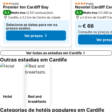
Hotel
Hotel
3 Estrelas
4 Estrelas
Premier Inn Cardiff Bay
Novotel Cardiff Ce
8,2
8,2
Muito boa
(
2.521 pontuações
)
Muito boa
(
12.280 p
Cardife, a 2.2 km de Centro da cidade
a 0.8 km de Cardiff Cen
Selecione as datas para ver os
€ 66
de
preços exatos.
Consulte os preços 
Ver preços
Ver preç
Ver todas as estadias em Cardife
Outras estadias em Cardife
Hotel
Bed and
breakfasts
Categorias de hotéis populares em Cardife