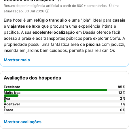
Resumido por inteligência artificial a partir de 800+ comentários · Última
atualização: 30 Jul 2026
Este hotel é um
refúgio tranquilo
e uma "joia", ideal para
casais
e
viajantes de luxo
que procuram uma experiência íntima e
pacífica. A sua
excelente localização
em Dassia oferece fácil
acesso à praia e aos transportes públicos para explorar Corfu. A
propriedade possui uma fantástica área de
piscina
com jacuzzi,
inserida em jardins bem cuidados, perfeita para relaxar. Os
hóspedes elogiam consistentemente o calor genuíno e o
Mostrar mais
profissionalismo do pessoal, e o soberbo pequeno-almoço com
uma grande variedade de opções. Para uma estadia
verdadeiramente tranquila, considere pedir um quarto virado
Avaliações dos hóspedes
para o jardim.
Excelente
85
%
Muito boa
12
%
Boa
2
%
Aceitável
1
%
Fraca
0
%
Mostrar avaliações