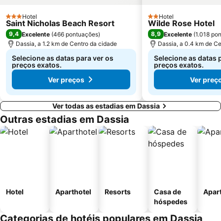
Hotel
Hotel
3 Estrelas
2 Estrelas
Saint Nicholas Beach Resort
Wilde Rose Hotel
9,4
8,9
Excelente
(
466 pontuações
)
Excelente
(
1.018 po
Dassia, a 1.2 km de Centro da cidade
Dassia, a 0.4 km de Ce
Selecione as datas para ver os
Selecione as datas 
preços exatos.
preços exatos.
Ver preços
Ver preç
Ver todas as estadias em Dassia
Outras estadias em Dassia
Hotel
Aparthotel
Resorts
Casa de
Apar
hóspedes
Categorias de hotéis populares em Dassia