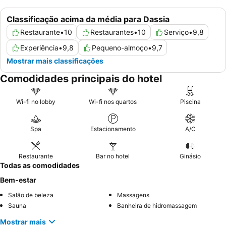
Classificação acima da média para Dassia
Restaurante
•
10
Restaurantes
•
10
Serviço
•
9,8
Experiência
•
9,8
Pequeno-almoço
•
9,7
Mostrar mais classificações
Comodidades principais do hotel
Wi-fi no lobby
Wi-fi nos quartos
Piscina
Spa
Estacionamento
A/C
Restaurante
Bar no hotel
Ginásio
Todas as comodidades
Bem-estar
Salão de beleza
Massagens
Sauna
Banheira de hidromassagem
Mostrar mais