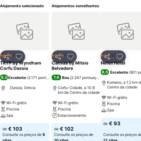
Alojamento selecionado
Alojamentos semelhantes
Hotel
Hotel
Hotel
4 Estrelas
4 Estrelas
3 Estrelas
Partilhar
Adicionar aos favoritos
Partilhar
Adicionar aos favoritos
Partilhar
Adicionar
TRYP by Wyndham
Canvas by Mitsis
Nefeli Hotel
Corfu Dassia
Belvedere
8,5
Excelente
(
901 p
9,2
7,6
Excelente
(
2.171 pontuações
)
Boa
(
2.247 pontuações
)
Komeno, a 1.2 km d
Centro da cidade
Dassia, Grécia
Corfu-Cidade, a 10.8
km de Centro da cidade
Wi-Fi grátis
Wi-Fi grátis
Wi-Fi grátis
Piscina
Piscina
Piscina
Spa
Spa
Estacionamento
€ 93
de
€ 103
€ 102
de
de
Consulte os preços de
9
Consulte os preços de
Consulte os preços d
sites
10 sites
12 sites