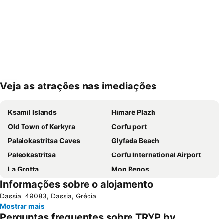
Veja as atrações nas imediações
Ampliar mapa
Ksamil Islands
Himarë Plazh
Old Town of Kerkyra
Corfu port
Palaiokastritsa Caves
Glyfada Beach
Paleokastritsa
Corfu International Airport
La Grotta
Mon Repos
Informações sobre o alojamento
Dassia
Porto
Dassia, 49083, Dassia, Grécia
Barbati
Nisaki
Mostrar mais
Agios Gordis
Ipsos
Perguntas frequentes sobre TRYP by