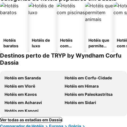
Hotéis
Hotéis de
Hotéis
Hotéis que
Hoté
baratos
luxo
com
permitem
com 
piscinas
animais
Destinos perto de TRYP by Wyndham Corfu
Dassia
Hotéis em Saranda
Hotéis em Corfu-Cidade
Hotéis em Vlorë
Hotéis em Himara
Hotéis em Kavos
Hotéis em Paleokastritsa
Hotéis em Acharavi
Hotéis em Sidari
Hotéis em Kanoni
Ver todas as estadias em Dassia
Comparador de Hotéis
Europa
Grécia