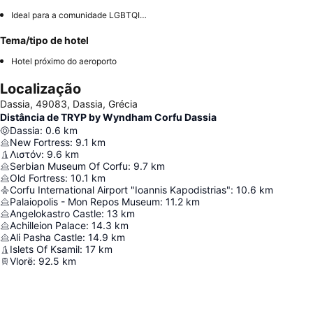
Ideal para a comunidade LGBTQIA+
Tema/tipo de hotel
Hotel próximo do aeroporto
Localização
Dassia, 49083, Dassia, Grécia
Distância de TRYP by Wyndham Corfu Dassia
Dassia
:
0.6
km
New Fortress
:
9.1
km
Λιστόν
:
9.6
km
Serbian Museum Of Corfu
:
9.7
km
Old Fortress
:
10.1
km
Corfu International Airport "Ioannis Kapodistrias"
:
10.6
km
Palaiopolis - Mon Repos Museum
:
11.2
km
Angelokastro Castle
:
13
km
Achilleion Palace
:
14.3
km
Ali Pasha Castle
:
14.9
km
Islets Of Ksamil
:
17
km
Vlorë
:
92.5
km