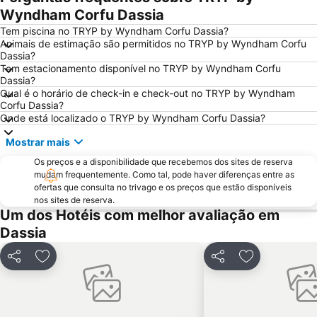
Ionian Academy
Kontogialos Pelekas Beach
Wyndham Corfu Dassia
Kassiopi
Kavos Beach
Tem piscina no TRYP by Wyndham Corfu Dassia?
Animais de estimação são permitidos no TRYP by Wyndham Corfu
Porto Palermo
Rex
Dassia?
Tem estacionamento disponível no TRYP by Wyndham Corfu
Spianada
Butrint
Dassia?
Pontikonissi
Sidari
Qual é o horário de check-in e check-out no TRYP by Wyndham
Corfu Dassia?
Benitses
Issos
Onde está localizado o TRYP by Wyndham Corfu Dassia?
Agios Gordis South
Plazhi i Borshit
Mostrar mais
Syvota
Kommeno
Os preços e a disponibilidade que recebemos dos sites de reserva
Aqualand Corfu
Ekthesiako Kentro Kerkuras Corexpo
mudam frequentemente. Como tal, pode haver diferenças entre as
ofertas que consulta no trivago e os preços que estão disponíveis
Palea Perithia
Casino Corfu
nos sites de reserva.
Um dos Hotéis com melhor avaliação em
Achillion
Canal d'Amour
Dassia
Drasti
Messonghi Paralia
Syri i Kaltër
Bella Vraka Beach
Partilhar
Adicionar aos favoritos
Partilhar
Adicionar aos