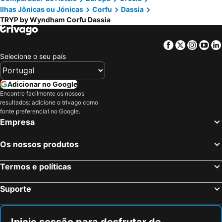
Ilhas Jônicas ou Jónicas
Corfu
Dassia
TRYP by Wyndham Corfu Dassia
Facebook
Twitter
Insta
Yo
Selecione o seu país
Adicionar no Google
Encontre facilmente os nossos
resultados: adicione o trivago como
fonte preferencial no Google.
Empresa
Os nossos produtos
Termos e políticas
Suporte