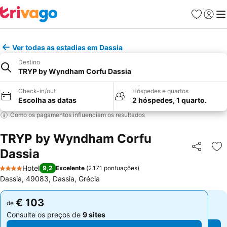
Favoritos
Iniciar
Me
Ver todas as estadias em Dassia
Destino
TRYP by Wyndham Corfu Dassia
Check-in/out
Hóspedes e quartos
Escolha as datas
2 hóspedes, 1 quarto.
Como os pagamentos influenciam os resultados
TRYP by Wyndham Corfu
Dassia
Partilhar
Ad
Hotel
9,2
Excelente
(
2.171 pontuações
)
4 Estrelas
Dassia, 49083, Dassia, Grécia
€ 103
€ 103
de
de
Consulte os preços de
9 sites
Consulte os preços de
9 sites