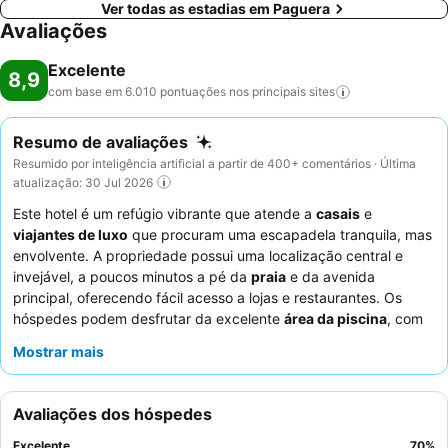
Ver todas as estadias em Paguera
Avaliações
Excelente
8,9
com base em 6.010 pontuações nos principais
sites
Resumo de avaliações
Resumido por inteligência artificial a partir de 400+ comentários · Última
atualização: 30 Jul 2026
Este hotel é um refúgio vibrante que atende a
casais
e
viajantes de luxo
que procuram uma escapadela tranquila, mas
envolvente. A propriedade possui uma localização central e
invejável, a poucos minutos a pé da
praia
e da avenida
principal, oferecendo fácil acesso a lojas e restaurantes. Os
hóspedes podem desfrutar da excelente
área da piscina
, com
espreguiçadeiras amplas e uma atmosfera refrescante,
Mostrar mais
juntamente com um ginásio bem equipado e piscina interior. O
staff
excecional recebe consistentemente elogios pela sua
simpatia e atenção, complementando as ofertas culinárias
Avaliações dos hóspedes
altamente avaliadas, que incluem extensos buffets de pequeno-
almoço e jantar com
itens preparados na hora
e estações de
Excelente
70
%