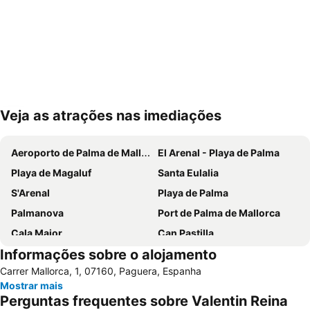
Veja as atrações nas imediações
Ampliar mapa
Aeroporto de Palma de Mallorca
El Arenal - Playa de Palma
Playa de Magaluf
Santa Eulalia
S'Arenal
Playa de Palma
Palmanova
Port de Palma de Mallorca
Cala Major
Can Pastilla
Informações sobre o alojamento
Puerto de Port de Soller
Golf de Andratx
Carrer Mallorca, 1, 07160, Paguera, Espanha
Santa Ponça
Platja de Torà o Platja Peguera Torà
Mostrar mais
Polígono de Levante
Platja de Palma
Perguntas frequentes sobre Valentin Reina