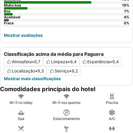
show-cooking. Para uma experiência verdadeiramente
Muito boa
19
%
relaxante, considere um quarto com roupões e chinelos para um
Boa
7
%
Aceitável
4
%
toque adicional de luxo.
Fraca
0
%
Mostrar avaliações
Classificação acima da média para Paguera
Atmosfera
•
9,7
Limpeza
•
9,4
Experiência
•
9,4
Localização
•
9,3
Serviço
•
9,2
Mostrar mais classificações
Comodidades principais do hotel
Wi-fi no lobby
Wi-fi nos quartos
Piscina
Spa
Estacionamento
A/C