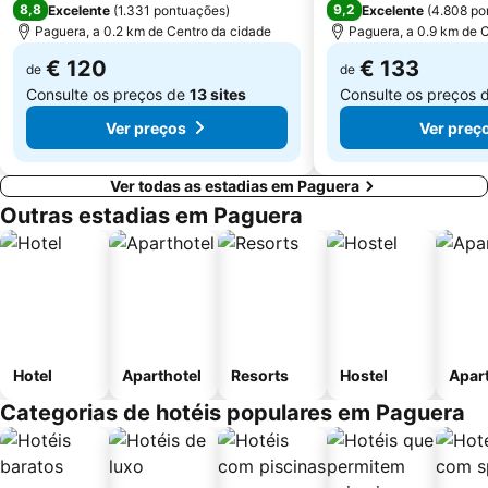
8,8
9,2
Excelente
(
1.331 pontuações
)
Excelente
(
4.808 po
Port de Portals
Gran Hotel
Paguera, a 0.2 km de Centro da cidade
Paguera, a 0.9 km de 
€ 120
€ 133
de
de
Consulte os preços de
13 sites
Consulte os preços 
Ver preços
Ver preç
Ver todas as estadias em Paguera
Outras estadias em Paguera
Hotel
Aparthotel
Resorts
Hostel
Apar
Categorias de hotéis populares em Paguera