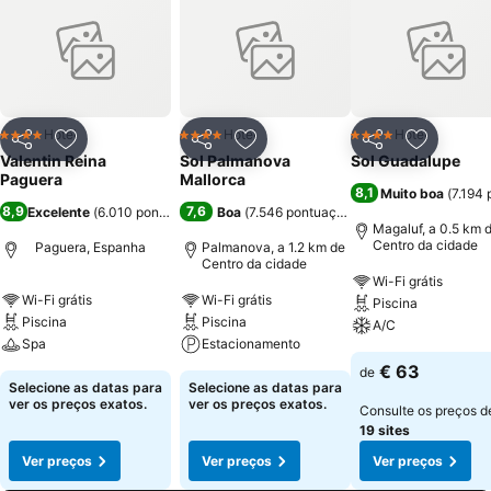
Hotel
Hotel
Hotel
4 Estrelas
4 Estrelas
4 Estrelas
Partilhar
Adicionar aos favoritos
Partilhar
Adicionar aos favoritos
Partilhar
Adicionar
Valentin Reina
Sol Palmanova
Sol Guadalupe
Paguera
Mallorca
8,1
Muito boa
(
7.194
8,9
7,6
Excelente
(
6.010 pontuações
)
Boa
(
7.546 pontuações
)
Magaluf, a 0.5 km 
Centro da cidade
Paguera, Espanha
Palmanova, a 1.2 km de
Centro da cidade
Wi-Fi grátis
Wi-Fi grátis
Wi-Fi grátis
Piscina
Piscina
Piscina
A/C
Spa
Estacionamento
€ 63
de
Selecione as datas para
Selecione as datas para
ver os preços exatos.
ver os preços exatos.
Consulte os preços d
19 sites
Ver preços
Ver preços
Ver preços