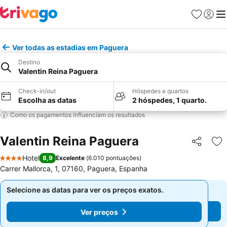
Favoritos
Iniciar
Me
Ver todas as estadias em Paguera
Destino
Valentin Reina Paguera
Check-in/out
Hóspedes e quartos
Escolha as datas
2 hóspedes, 1 quarto.
Como os pagamentos influenciam os resultados
Valentin Reina Paguera
Partilhar
Ad
Hotel
8,9
Excelente
(
6.010 pontuações
)
4 Estrelas
Carrer Mallorca, 1, 07160, Paguera, Espanha
Selecione as datas para ver os preços exatos.
Selecione as datas para ver os preços exatos.
Ver preços
Ver preços