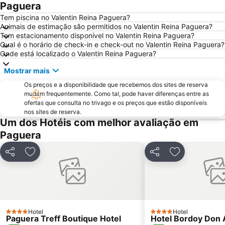
Riu Centre Palace
Cala Comtessa
Paguera
House of Katmandu
Cala Blanca - Platja de Palmanova
Tem piscina no Valentin Reina Paguera?
Animais de estimação são permitidos no Valentin Reina Paguera?
Platja Palmira o Platja Peguera Palmira o Platja des Pouet
Puerto de Valdemossa - Sa Marina
Tem estacionamento disponível no Valentin Reina Paguera?
Qual é o horário de check-in e check-out no Valentin Reina Paguera?
Paseo Marítimo
Placa Major
Onde está localizado o Valentin Reina Paguera?
Ballonfahrt mit All in One Mallorca
Santa Catalina
Mostrar mais
Centro Comercial Porto Pi
Les Meravelles
Os preços e a disponibilidade que recebemos dos sites de reserva
Aqualand
San Sebastián
mudam frequentemente. Como tal, pode haver diferenças entre as
ofertas que consulta no trivago e os preços que estão disponíveis
Cala Pi' de Llucmajor
Portals Vells
nos sites de reserva.
Club Marítim San Antonio de la Playa
Pabisa Beach Club
Um dos Hotéis com melhor avaliação em
Paguera
Sant Jordi
Catedral de Sa Seu
Centre
Portixol
Partilhar
Adicionar aos favoritos
Partilhar
Adicionar aos
Palma Aquarium
Mega Park
Platja La Romana o Platja Peguera Romana o Platja dels Morts
Son Peretó
Passeios por Palma de Mallorca
RIU Center
Ballermann 6
Cala Deiá
Hotel
Hotel
4 Estrelas
4 Estrelas
Paguera Treff Boutique Hotel
Hotel Bordoy Don 
Ses Covetes
Club Nàutic Santa Ponça