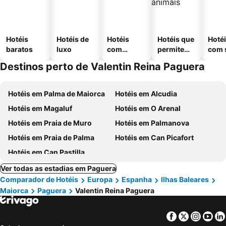
Hotéis
Hotéis de
Hotéis
Hotéis que
Hoté
baratos
luxo
com
permitem
com 
piscinas
animais
Destinos perto de Valentin Reina Paguera
Hotéis em Palma de Maiorca
Hotéis em Alcudia
Hotéis em Magaluf
Hotéis em O Arenal
Hotéis em Praia de Muro
Hotéis em Palmanova
Hotéis em Praia de Palma
Hotéis em Can Picafort
Hotéis em Can Pastilla
Ver todas as estadias em Paguera
Comparador de Hotéis
Europa
Espanha
Ilhas Baleares
Maiorca
Paguera
Valentin Reina Paguera
Facebook
Twitter
Insta
Yo