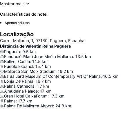
Mostrar mais
Características do hotel
Apenas adultos
Localização
Carrer Mallorca, 1, 07160, Paguera, Espanha
Distância de Valentin Reina Paguera
Paguera
:
0.5
km
Fundació Pilar i Joan Miró a Mallorca
:
13.5
km
Bellver Castle
:
14.5
km
Pueblo Español
:
15.4
km
Mallorca Son Moix Stadium
:
16.2
km
Es Baluard Museum Of Contemporary Art Of Palma
:
16.5
km
Lonja De Palma
:
16.7
km
Palma Cathedral
:
17
km
Almudaina Palace
:
17
km
Gran Hotel CaixaForum
:
17.3
km
Palma
:
17.7
km
Palma De Mallorca Airport
:
24.3
km