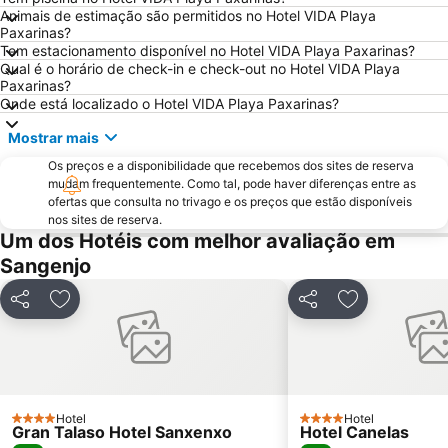
Animais de estimação são permitidos no Hotel VIDA Playa
O Tombo do Gato ou da Fonte
Moledo
Paxarinas?
Tem estacionamento disponível no Hotel VIDA Playa Paxarinas?
Praia de Baltar
Posto de Turismo de Valença do Minho
Qual é o horário de check-in e check-out no Hotel VIDA Playa
Porto de Vigo
Puerto O Grove
Paxarinas?
Onde está localizado o Hotel VIDA Playa Paxarinas?
Areas
Praia de Panxón
Mostrar mais
Praia de Lapamán
Paxariñas
Os preços e a disponibilidade que recebemos dos sites de reserva
Castelo de Salvaterra
do Vao
mudam frequentemente. Como tal, pode haver diferenças entre as
Bueu
Areal
ofertas que consulta no trivago e os preços que estão disponíveis
nos sites de reserva.
Monasterio da Armenteira
Canelas
Um dos Hotéis com melhor avaliação em
Praia da Punta
Puerto de Panxón
Sangenjo
Estación de Tren de Vigo
Plaza de América
Partilhar
Adicionar aos favoritos
Partilhar
Adicionar aos
Praia de Aguete
Nerga
Real Club Náutico de Sanxenxo
Centro Príncipe
Bus Station
Playa de Mogor
Caneliñas
Freixeiro
Hotel
Hotel
4 Estrelas
4 Estrelas
Gran Talaso Hotel Sanxenxo
Hotel Canelas
Aeropuerto de Vigo - Peinador
Menduiña