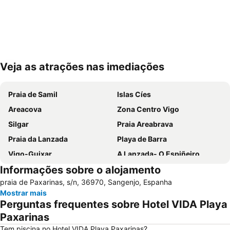
Veja as atrações nas imediações
Ampliar mapa
Praia de Samil
Islas Cíes
Areacova
Zona Centro Vigo
Silgar
Praia Areabrava
Praia da Lanzada
Playa de Barra
Vigo-Guixar
A Lanzada- O Espiñeiro
Informações sobre o alojamento
Paseo Marítimo de Baiona
Luz
praia de Paxarinas, s/n, 36970, Sangenjo, Espanha
Barrio de Samil
Recinto Ferial de Vigo
Mostrar mais
América
Raxó
Perguntas frequentes sobre Hotel VIDA Playa
Patos
Puerto de Baiona
Paxarinas
Montalvo
Puerto de Aldán
Tem piscina no Hotel VIDA Playa Paxarinas?