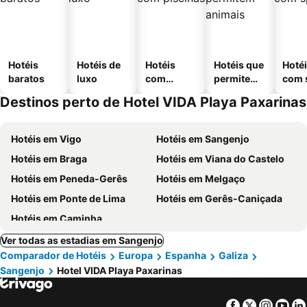
Hotéis
Hotéis de
Hotéis
Hotéis que
Hoté
baratos
luxo
com
permitem
com 
piscinas
animais
Destinos perto de Hotel VIDA Playa Paxarinas
Hotéis em Vigo
Hotéis em Sangenjo
Hotéis em Braga
Hotéis em Viana do Castelo
Hotéis em Peneda-Gerês
Hotéis em Melgaço
Hotéis em Ponte de Lima
Hotéis em Gerês-Caniçada
Hotéis em Caminha
Ver todas as estadias em Sangenjo
Comparador de Hotéis
Europa
Espanha
Galiza
Sangenjo
Hotel VIDA Playa Paxarinas
Facebook
Twitter
Insta
Yo