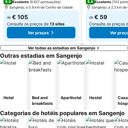
9,0
8,8
Excelente
(
6.627 pontuações
)
Excelente
(
742 pont
Sangenjo, a 0.8 km de Centro da cidade
Sangenjo, a 2.2 km de
€ 105
€ 59
de
de
Consulte os preços de
13 sites
Consulte os preços 
Ver preços
Ver preç
Ver todas as estadias em Sangenjo
Outras estadias em Sangenjo
Hotel
Bed and
Aparthotel
Hostel
Casa
breakfasts
hósp
Categorias de hotéis populares em Sangenjo