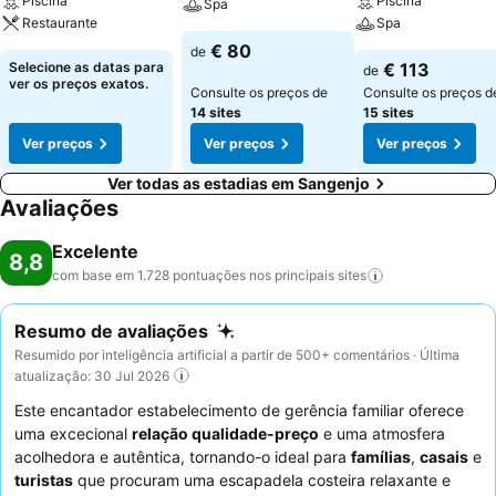
Piscina
Piscina
Spa
quartos são ideais para famílias, sendo muito espaçosos, mas não
Restaurante
Spa
têm vista para o mar. Outras instalações incluem uma cafetaria, bar
€ 80
de
com esplanada, sala de pequeno-almoço, piscina para crianças e
Selecione as datas para
€ 113
de
adultos com guarda-sol e espreguiçadeiras, estacionamento
ver os preços exatos.
Consulte os preços de
Consulte os preços d
gratuito limitado (sujeito a disponibilidade), estacionamento privado
14 sites
15 sites
de pagamento (5 euros/dia) e acesso Wi-Fi gratuito.
Ver preços
Ver preços
Ver preços
Ver todas as estadias em Sangenjo
Avaliações
Excelente
8,8
com base em 1.728 pontuações nos principais
sites
Resumo de avaliações
Resumido por inteligência artificial a partir de 500+ comentários · Última
atualização: 30 Jul 2026
Este encantador estabelecimento de gerência familiar oferece
uma excecional
relação qualidade-preço
e uma atmosfera
acolhedora e autêntica, tornando-o ideal para
famílias
,
casais
e
turistas
que procuram uma escapadela costeira relaxante e