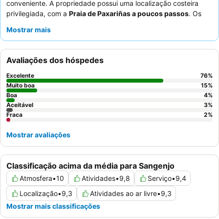
conveniente. A propriedade possui uma localização costeira
privilegiada, com a
Praia de Paxariñas a poucos passos
. Os
hóspedes podem desfrutar da grande, limpa e bem-mantida
Mostrar mais
piscina
, perfeita para adultos e crianças. O serviço excecional e
a calorosa hospitalidade proporcionados pelos funcionários são
consistentemente elogiados, com destaques incluindo um
Avaliações dos hóspedes
buffet de pequeno-almoço
variado e de alta qualidade. Para
uma experiência verdadeiramente melhorada, considere
Excelente
76
%
reservar um quarto com
terraço e vistas deslumbrantes para o
Muito boa
15
%
mar
Boa
.
4
%
Aceitável
3
%
Fraca
2
%
Mostrar avaliações
Classificação acima da média para Sangenjo
Atmosfera
•
10
Atividades
•
9,8
Serviço
•
9,4
Localização
•
9,3
Atividades ao ar livre
•
9,3
Mostrar mais classificações