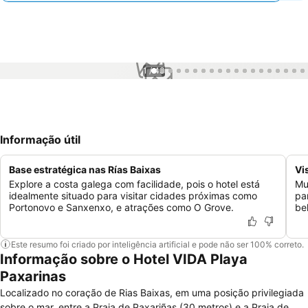
1 / 43
Informação útil
Base estratégica nas Rías Baixas
Vi
Explore a costa galega com facilidade, pois o hotel está
Mu
idealmente situado para visitar cidades próximas como
pa
Portonovo e Sanxenxo, e atrações como O Grove.
be
Este resumo foi criado por inteligência artificial e pode não ser 100% correto.
Informação sobre o Hotel VIDA Playa
Paxarinas
Localizado no coração de Rias Baixas, em uma posição privilegiada
sobre o mar, entre a Praia de Paxariñas (30 metros) e a Praia de