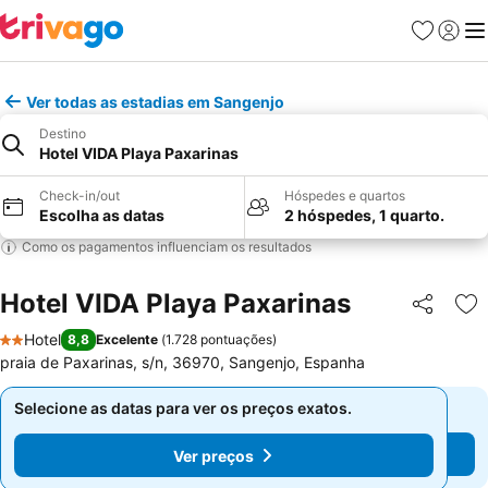
Favoritos
Iniciar
Me
Ver todas as estadias em Sangenjo
Destino
Hotel VIDA Playa Paxarinas
Check-in/out
Hóspedes e quartos
Escolha as datas
2 hóspedes, 1 quarto.
Como os pagamentos influenciam os resultados
Hotel VIDA Playa Paxarinas
Partilhar
Ad
Hotel
8,8
Excelente
(
1.728 pontuações
)
2 Estrelas
praia de Paxarinas, s/n, 36970, Sangenjo, Espanha
Selecione as datas para ver os preços exatos.
Selecione as datas para ver os preços exatos.
Ver preços
Ver preços