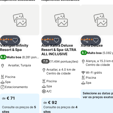
Hotel
Hotel
Hotel
5 Estrelas
5 Estrelas
5 Estrelas
Partilhar
Adicionar aos favoritos
Partilhar
Adicionar aos favoritos
Partilhar
Adicionar
Vikingen Infinity
Alan Xafira Deluxe
Xoria Deluxe
Resort & Spa
Resort & Spa-ULTRA
8,1
Muito boa
(
5.082 
ALL INCLUSIVE
8,3
Muito boa
(
8.281 pontuações
)
Alanya, a 15.3 km 
7,0
(
11.494 pontuações
)
Centro da cidade
Avsallar, Turquia
Avsallar, a 4.0 km de
Wi-Fi grátis
Centro da cidade
Piscina
Piscina
Piscina
Spa
Spa
Spa
Estacionamento
A/C
Ver preços
Selecione as datas 
Ver preços
ver os preços exatos
€ 71
de
Ver preços
€ 92
de
Consulte os preços de
5
Consulte os preços de
4
sites
sites