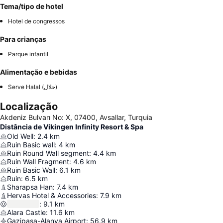
Tema/tipo de hotel
Hotel de congressos
Para crianças
Parque infantil
Alimentação e bebidas
Serve Halal (حلال)
Localização
Akdeniz Bulvarı No: X, 07400, Avsallar, Turquia
Distância de Vikingen Infinity Resort & Spa
Old Well
:
2.4
km
Ruin Basic wall
:
4
km
Ruin Round Wall segment
:
4.4
km
Ruin Wall Fragment
:
4.6
km
Ruin Basic Wall
:
6.1
km
Ruin
:
6.5
km
Sharapsa Han
:
7.4
km
Hervas Hotel & Accessories
:
7.9
km
:
9.1
km
Alara Castle
:
11.6
km
Gazipaşa-Alanya Airport
:
56.9
km