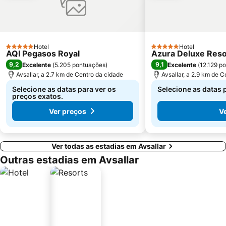
Hotel
Hotel
5 Estrelas
5 Estrelas
AQI Pegasos Royal
Azura Deluxe Resort
9,2
9,1
Excelente
(
5.205 pontuações
)
Excelente
(
12.129 p
Avsallar, a 2.7 km de Centro da cidade
Avsallar, a 2.9 km de 
Selecione as datas para ver os
Selecione as datas 
preços exatos.
Ver preços
V
Ver todas as estadias em Avsallar
Outras estadias em Avsallar