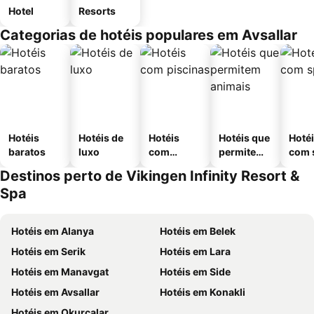
Hotel
Resorts
Categorias de hotéis populares em Avsallar
Hotéis
Hotéis de
Hotéis
Hotéis que
Hoté
baratos
luxo
com
permitem
com 
piscinas
animais
Destinos perto de Vikingen Infinity Resort &
Spa
Hotéis em Alanya
Hotéis em Belek
Hotéis em Serik
Hotéis em Lara
Hotéis em Manavgat
Hotéis em Side
Hotéis em Avsallar
Hotéis em Konakli
Hotéis em Okurcalar