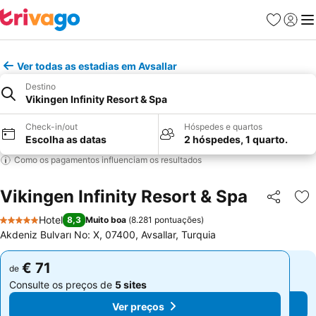
Favoritos
Iniciar
Me
Ver todas as estadias em Avsallar
Destino
Vikingen Infinity Resort & Spa
Check-in/out
Hóspedes e quartos
Escolha as datas
2 hóspedes, 1 quarto.
Como os pagamentos influenciam os resultados
Vikingen Infinity Resort & Spa
Partilhar
Ad
Hotel
8,3
Muito boa
(
8.281 pontuações
)
5 Estrelas
Akdeniz Bulvarı No: X, 07400, Avsallar, Turquia
€ 71
€ 71
de
de
Consulte os preços de
5 sites
Consulte os preços de
5 sites
Ver preços
Ver preços