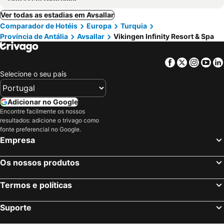
Ver todas as estadias em Avsallar
Comparador de Hotéis
Europa
Turquia
Província de Antália
Avsallar
Vikingen Infinity Resort & Spa
Facebook
Twitter
Insta
Yo
Selecione o seu país
Adicionar no Google
Encontre facilmente os nossos
resultados: adicione o trivago como
fonte preferencial no Google.
Empresa
Os nossos produtos
Termos e políticas
Suporte