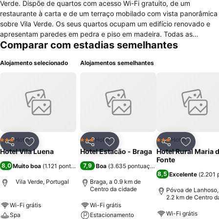
Verde. Dispõe de quartos com acesso Wi-Fi gratuito, de um
restaurante à carta e de um terraço mobilado com vista panorâmica
sobre Vila Verde. Os seus quartos ocupam um edifício renovado e
apresentam paredes em pedra e piso em madeira. Todas as
Comparar com estadias semelhantes
acomodações exibem ainda uma decoração moderna e incluem ar
condicionado, uma área de estar com um sofá, uma secretária,
Alojamento selecionado
Alojamentos semelhantes
televisão por cabo e uma casa de banho privada com secador de
cabelo. A tarifa de acomodação dá direito a um buffet de pequeno-
almoço, que é servido todas as manhãs na sala de jantar do Vila
Luena. A propriedade alberga um restaurante à carta, que propõe
cozinha tradicional portuguesa, e aceita pedidos de menus
especiais. Existe um serviço de quartos. Encontrará também no
local um snack-bar, para refeições ligeiras. O terraço para banhos
de sol do hotel está mobilado e é ideal para relaxar enquanto toma
Hotel
Hotel
Hotel
3 Estrelas
3 Estrelas
3 Estrelas
Partilhar
Adicionar aos favoritos
Partilhar
Adicionar aos favoritos
Partilhar
Adicionar
uma bebida refrescante do bar do Vila Luena. Para os mais
Hotel Vila Luena
Hotel Estacão - Braga
Hotel Rural Maria 
pequenos, a propriedade providencia um parque infantil e serviços
Fonte
8,0
7,9
Muito boa
(
1.121 pontuações
)
Boa
(
3.635 pontuações
)
de baby-sitting, mediante um custo adicional.
8,5
Excelente
(
2.201 
Vila Verde, Portugal
Braga, a 0.9 km de
Centro da cidade
Póvoa de Lanhoso,
2.2 km de Centro d
cidade
Wi-Fi grátis
Wi-Fi grátis
Wi-Fi grátis
Spa
Estacionamento