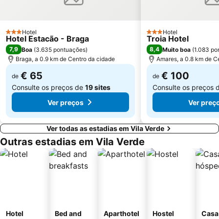
Igreja Matriz da Lixa
Casa de Camilo - Museu e Centro de Estudos
Vila Chã Beach
Elevador do Bom Jesus do Monte
Hotel
Hotel
3 Estrelas
3 Estrelas
Hotel Estacão - Braga
Troia Hotel
Posto de Turismo de Valença do Minho
Labruge Beach
7,9
8,4
Boa
(
3.635 pontuações
)
Muito boa
(
1.083 po
Santuário de Nossa Senhora da Peneda
Suave Mar Beach
Braga, a 0.9 km de Centro da cidade
Amares, a 0.8 km de C
Capela de Cima de Oliveira
Apúlia Beach
€ 65
€ 100
de
de
Consulte os preços de
19 sites
Consulte os preços 
Ver preços
Ver preç
Ver todas as estadias em Vila Verde
Outras estadias em Vila Verde
Hotel
Bed and
Aparthotel
Hostel
Casa