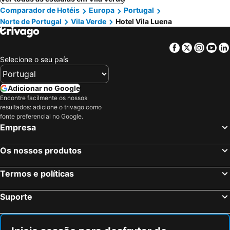
Comparador de Hotéis
Europa
Portugal
Norte de Portugal
Vila Verde
Hotel Vila Luena
Facebook
Twitter
Insta
Yo
Selecione o seu país
Adicionar no Google
Encontre facilmente os nossos
resultados: adicione o trivago como
fonte preferencial no Google.
Empresa
Os nossos produtos
Termos e políticas
Suporte