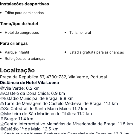
Instalações desportivas
Trilho para caminhadas
Tema/tipo de hotel
Hotel de congressos
Turismo rural
Para crianças
Parque infantil
Estadia gratuita para as crianças
Refeições para crianças
Localização
Praça da República 67, 4730-732, Vila Verde, Portugal
Distância de Hotel Vila Luena
Vila Verde
:
0.2
km
Castelo da Dona Chica
:
6.9
km
Estádio Municipal de Braga
:
9.8
km
Torre de Menagem do Castelo Medieval de Braga
:
11.1
km
Sé Catedral de Santa Maria Maior
:
11.2
km
Mosteiro de São Martinho de Tibães
:
11.2
km
Braga
:
11.4
km
Centro Interpretativo Memórias da Misericórdia de Braga
:
11.5
km
Estádio 1º de Maio
:
12.5
km
Santuário de Nossa Senhora da Conceição do Sameiro
:
13.3
km