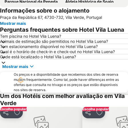
Parque Nacional da Peneda-Gerês
Aldeia Histórica de Soajo
Informações sobre o alojamento
da Póvoa de Varzim
Praia Fluvial de Vilar da Veiga
Praça da República 67, 4730-732, Vila Verde, Portugal
Vila Praia de Âncora
Braga Parque
Mostrar mais
Estádio Municipal de Braga - Estádio AXA
Mindelo Beach
Perguntas frequentes sobre Hotel Vila Luena
Bom Jesus do Monte
Caxinas Beach
Tem piscina no Hotel Vila Luena?
Animais de estimação são permitidos no Hotel Vila Luena?
Cascata do Tahiti - Ermida
do Cabedelo
Tem estacionamento disponível no Hotel Vila Luena?
Praia Fluvial do Taboão
Termas Romanas do Alto da Cividade
Qual é o horário de check-in e check-out no Hotel Vila Luena?
Onde está localizado o Hotel Vila Luena?
Estação de Caminhos de Ferro de Braga
Praia de Esposende
Mostrar mais
Aquático de Fafe
Azurara Beach
Os preços e a disponibilidade que recebemos dos sites de reserva
Centro Histórico de Guimarães
Estela Beach
mudam frequentemente. Como tal, pode haver diferenças entre as
Lago dos Cisnes
DiverLanhoso
ofertas que consulta no trivago e os preços que estão disponíveis
nos sites de reserva.
Praia de Vila do Conde
Da Amorosa
Um dos Hotéis com melhor avaliação em Vila
Praia da Foz do Minho
Angeiras Beach
Verde
Escolha popular
Minho Center
Azurara Parque Aventura
Escolha popular
Partilhar
Adicionar aos favoritos
Partilhar
Adicionar aos
Igreja de Riba d'Ave
Albufeira do Ermal
de Castelo de Neiva
Praia Afife