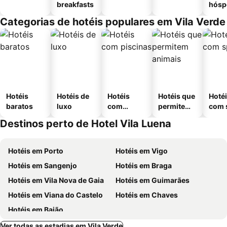
breakfasts
hósp
Categorias de hotéis populares em Vila Verde
Hotéis
Hotéis de
Hotéis
Hotéis que
Hoté
baratos
luxo
com
permitem
com 
piscinas
animais
Destinos perto de Hotel Vila Luena
Hotéis em Porto
Hotéis em Vigo
Hotéis em Sangenjo
Hotéis em Braga
Hotéis em Vila Nova de Gaia
Hotéis em Guimarães
Hotéis em Viana do Castelo
Hotéis em Chaves
Hotéis em Baião
Ver todas as estadias em Vila Verde