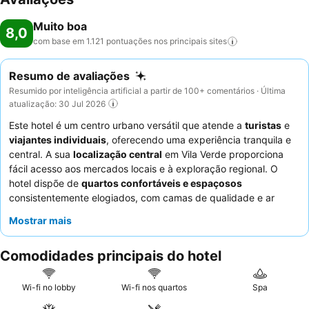
Muito boa
8,0
com base em 1.121 pontuações nos principais
sites
Resumo de avaliações
Resumido por inteligência artificial a partir de 100+ comentários · Última
atualização: 30 Jul 2026
Este hotel é um centro urbano versátil que atende a
turistas
e
viajantes individuais
, oferecendo uma experiência tranquila e
central. A sua
localização central
em Vila Verde proporciona
fácil acesso aos mercados locais e à exploração regional. O
hotel dispõe de
quartos confortáveis e espaçosos
consistentemente elogiados, com camas de qualidade e ar
condicionado silencioso. Os hóspedes elogiam constantemente
Mostrar mais
os
funcionários atenciosos e simpáticos
e as deliciosas
ofertas de pequeno-almoço
, incluindo produtos frescos de
Comodidades principais do hotel
padaria, confecionados na hora na padaria anexa. Para uma
estadia mais confortável, considere fazer um upgrade para um
quarto maior no segundo andar, para ter mais espaço e uma
Wi-fi no lobby
Wi-fi nos quartos
Spa
varanda.