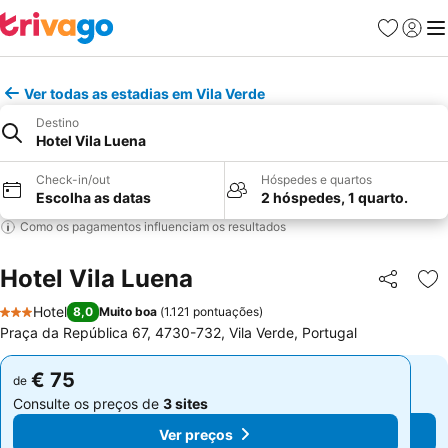
Favoritos
Iniciar
Me
Ver todas as estadias em Vila Verde
Destino
Hotel Vila Luena
Check-in/out
Hóspedes e quartos
Escolha as datas
2 hóspedes, 1 quarto.
Como os pagamentos influenciam os resultados
Hotel Vila Luena
Partilhar
Ad
Hotel
8,0
Muito boa
(
1.121 pontuações
)
3 Estrelas
Praça da República 67, 4730-732, Vila Verde, Portugal
€ 75
€ 75
de
de
Consulte os preços de
3 sites
Consulte os preços de
3 sites
Ver preços
Ver preços