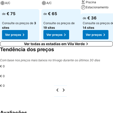
Piscina
A/C
A/C
Estacionamento
€ 75
€ 65
de
de
€ 36
de
Consulte os preços de
3
Consulte os preços de
Consulte os preços d
sites
19 sites
14 sites
Ver preços
Ver preços
Ver preços
Ver todas as estadias em Vila Verde
Tendência dos preços
Com base nos preços mais baixos no trivago durante os últimos 30 dias
€ 0
€ 0
€ 0
Avaliações