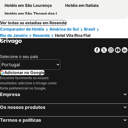
Hotéis em São Lourenço
Hotéis em Itatiaia
Hotéis em São Thomé das Letras
Ver todas as estadias em Resende
Comparador de Hotéis
América do Sul
Brasil
Rio de Janeiro
Resende
Hotel Vila Rica Flat
Facebook
Twitter
Insta
Yo
Selecione o seu país
Adicionar no Google
Encontre facilmente os nossos
resultados: adicione o trivago como
fonte preferencial no Google.
Empresa
Os nossos produtos
Termos e políticas