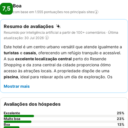
Boa
7,5
com base em 1.555 pontuações nos principais
sites
Resumo de avaliações
Resumido por inteligência artificial a partir de 100+ comentários · Última
atualização: 30 Jul 2026
Este hotel é um centro urbano versátil que atende igualmente a
turistas
e
casais
, oferecendo um refúgio tranquilo e acessível.
A sua
excelente localização central
perto do Resende
Shopping e da zona central da cidade proporciona ótimo
acesso às atrações locais. A propriedade dispõe de uma
piscina
, ideal para relaxar após um dia de exploração. Os
hóspedes elogiam consistentemente a
equipa da receção
pela
Mostrar mais
sua atenção e prestabilidade, e o pequeno-almoço é
frequentemente descrito como excecional, com uma variedade
abrangente. Para uma estadia mais tranquila, os hóspedes
Avaliações dos hóspedes
devem considerar solicitar um quarto virado para o jardim.
Excelente
25
%
Muito boa
23
%
Boa
13
%