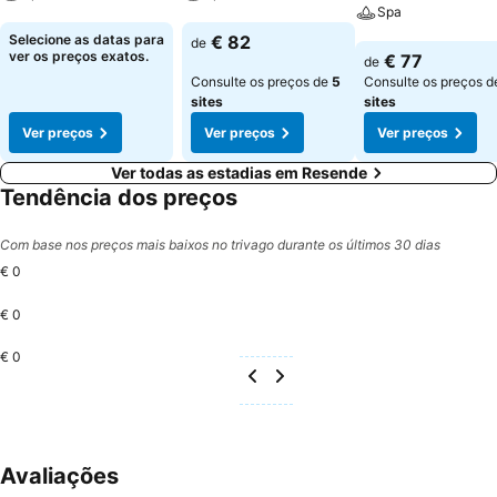
Spa
Ver preços
Ver preços
Selecione as datas para
€ 82
de
Ver preços
ver os preços exatos.
€ 77
de
Consulte os preços de
5
Consulte os preços 
sites
sites
Ver preços
Ver preços
Ver preços
Ver todas as estadias em Resende
Tendência dos preços
Com base nos preços mais baixos no trivago durante os últimos 30 dias
€ 0
€ 0
€ 0
Avaliações