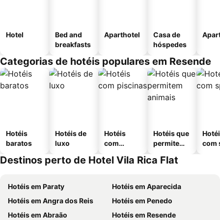
Hotel
Bed and
Aparthotel
Casa de
Apar
breakfasts
hóspedes
Categorias de hotéis populares em Resende
Hotéis
Hotéis de
Hotéis
Hotéis que
Hoté
baratos
luxo
com
permitem
com 
piscinas
animais
Destinos perto de Hotel Vila Rica Flat
Hotéis em Paraty
Hotéis em Aparecida
Hotéis em Angra dos Reis
Hotéis em Penedo
Hotéis em Abraão
Hotéis em Resende