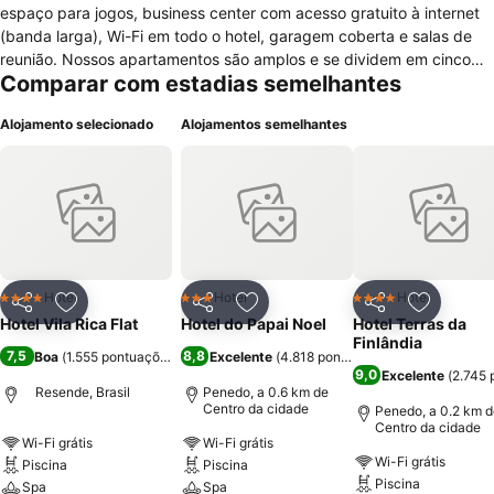
espaço para jogos, business center com acesso gratuito à internet
(banda larga), Wi-Fi em todo o hotel, garagem coberta e salas de
reunião. Nossos apartamentos são amplos e se dividem em cinco
Comparar com estadias semelhantes
ambientes, sala, quarto, varanda, mini-kitchen e banheiro. Todos
são equipados com TV à cabo LED de 32 polegadas, ar
Alojamento selecionado
Alojamentos semelhantes
condicionado split, frigobar, aquecimento de água a gás, wi-Fi e
conexão cabeada gratuita à internet.
Hotel
Hotel
Hotel
4 Estrelas
3 Estrelas
4 Estrelas
Partilhar
Adicionar aos favoritos
Partilhar
Adicionar aos favoritos
Partilhar
Adicionar
Hotel Vila Rica Flat
Hotel do Papai Noel
Hotel Terras da
Finlândia
7,5
8,8
Boa
(
1.555 pontuações
)
Excelente
(
4.818 pontuações
)
9,0
Excelente
(
2.745 
Resende, Brasil
Penedo, a 0.6 km de
Centro da cidade
Penedo, a 0.2 km d
Centro da cidade
Wi-Fi grátis
Wi-Fi grátis
Wi-Fi grátis
Piscina
Piscina
Piscina
Spa
Spa