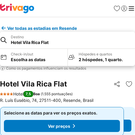
Favoritos
Iniciar
Me
Ver todas as estadias em Resende
Destino
Hotel Vila Rica Flat
Check-in/out
Hóspedes e quartos
Escolha as datas
2 hóspedes, 1 quarto.
Como os pagamentos influenciam os resultados
Hotel Vila Rica Flat
Partilhar
Ad
Hotel
7,5
Boa
(
1.555 pontuações
)
4 Estrelas
R. Luís Eusébio, 74, 27511-400, Resende, Brasil
Selecione as datas para ver os preços exatos.
Selecione as datas para ver os preços exatos.
Ver preços
Ver preços