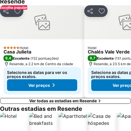
Resende
Escolha popular
Partilhar
Adicionar aos favoritos
Partilhar
Adicionar aos
Hotel
Hotel
5 Estrelas
Casa Julieta
Chalés Vale Verde
9,4
9,7
Excelente
(
152 pontuações
)
Excelente
(
151 pont
Resende, a 2.2 km de Centro da cidade
Resende, a 23.5 km de
Selecione as datas para ver os
Selecione as datas 
preços exatos.
preços exatos.
Ver preços
Ver preç
Ver todas as estadias em Resende
Outras estadias em Resende