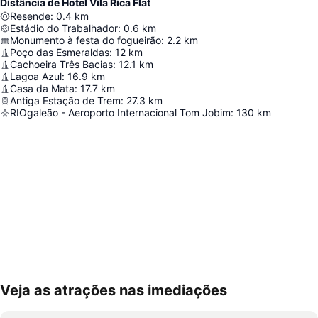
Distância de Hotel Vila Rica Flat
Resende
:
0.4
km
Estádio do Trabalhador
:
0.6
km
Monumento à festa do fogueirão
:
2.2
km
Poço das Esmeraldas
:
12
km
Cachoeira Três Bacias
:
12.1
km
Lagoa Azul
:
16.9
km
Casa da Mata
:
17.7
km
Antiga Estação de Trem
:
27.3
km
RIOgaleão - Aeroporto Internacional Tom Jobim
:
130
km
Veja as atrações nas imediações
Ampliar mapa