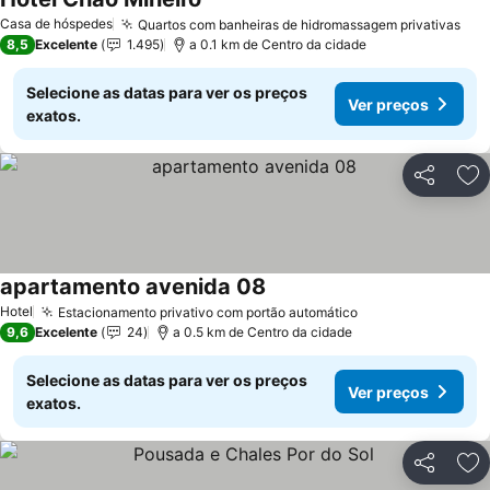
Casa de hóspedes
Quartos com banheiras de hidromassagem privativas
8,5
Excelente
1.495
a 0.1 km de Centro da cidade
Selecione as datas para ver os preços
Ver preços
exatos.
Partilhar
Ad
apartamento avenida 08
Hotel
Estacionamento privativo com portão automático
9,6
Excelente
24
a 0.5 km de Centro da cidade
Selecione as datas para ver os preços
Ver preços
exatos.
Partilhar
Ad