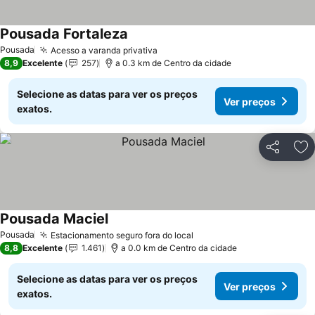
Pousada Fortaleza
Pousada
Acesso a varanda privativa
8,9
Excelente
257
a 0.3 km de Centro da cidade
Selecione as datas para ver os preços
Ver preços
exatos.
Partilhar
Ad
Pousada Maciel
Pousada
Estacionamento seguro fora do local
8,8
Excelente
1.461
a 0.0 km de Centro da cidade
Selecione as datas para ver os preços
Ver preços
exatos.