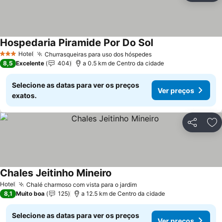
Hospedaria Piramide Por Do Sol
Hotel
Churrasqueiras para uso dos hóspedes
3 Estrelas
8,5
Excelente
404
a 0.5 km de Centro da cidade
Selecione as datas para ver os preços
Ver preços
exatos.
Partilhar
Ad
Chales Jeitinho Mineiro
Hotel
Chalé charmoso com vista para o jardim
8,1
Muito boa
125
a 12.5 km de Centro da cidade
Selecione as datas para ver os preços
Ver preços