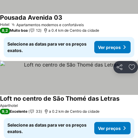
Pousada Avenida 03
Hotel
Apartamentos modernos e confortáveis
8,2
Muito boa
12
a 0.4 km de Centro da cidade
Selecione as datas para ver os preços
Ver preços
exatos.
Partilhar
Ad
Loft no centro de São Thomé das Letras
Aparthotel
9,3
Excelente
33
a 0.2 km de Centro da cidade
Selecione as datas para ver os preços
Ver preços
exatos.