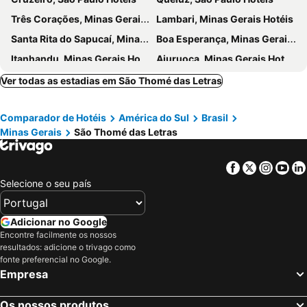
Três Corações, Minas Gerais Hotéis
Lambari, Minas Gerais Hotéis
Santa Rita do Sapucaí, Minas Gerais Hotéis
Boa Esperança, Minas Gerais Hotéis
Itanhandu, Minas Gerais Hotéis
Aiuruoca, Minas Gerais Hotéis
Itamonte, Minas Gerais Hotéis
Três Pontas, Minas Gerais Hotéis
Ver todas as estadias em São Thomé das Letras
Lavrinhas, São Paulo Hotéis
Machado, Minas Gerais Hotéis
Comparador de Hotéis
América do Sul
Brasil
Carrancas, Minas Gerais Hotéis
Delfim Moreira, Minas Gerais Hotéis
Minas Gerais
São Thomé das Letras
Fama, Minas Gerais Hotéis
São Sebastião do Rio Verde, Minas Gerais Hotéis
São Vicente de Minas, Minas Gerais Hotéis
Cambuquira, Minas Gerais Hotéis
Facebook
Twitter
Insta
Yo
Diamantina, Minas Gerais Hotéis
Serro, Minas Gerais Hotéis
Selecione o seu país
Augusto de Lima, Minas Gerais Hotéis
Rio de Janeiro, Rio de Janeiro Hotéis
São Paulo, São Paulo Hotéis
Fortaleza, Ceará Hotéis
Adicionar no Google
Encontre facilmente os nossos
Natal, Rio Grande do Norte Hotéis
Foz do Iguaçu, Paraná Hotéis
resultados: adicione o trivago como
Porto de Galinhas, Pernambuco Hotéis
Salvador, Bahia Hotéis
fonte preferencial no Google.
Empresa
Maceió, Alagoas Hotéis
Porto Seguro, Bahia Hotéis
Os nossos produtos