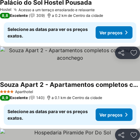
Palácio do Sol Hostel Pousada
Hostel
Acesso a um terraço ensolarado e relaxante
8,8
Excelente
309
a 0.2 km de Centro da cidade
Selecione as datas para ver os preços
Ver preços
exatos.
Partilhar
Ad
Souza Apart 2 - Apartamentos completos com muito aconchego
Aparthotel
4 Estrelas
8,9
Excelente
140
a 0.1 km de Centro da cidade
Selecione as datas para ver os preços
Ver preços
exatos.
Partilhar
Ad