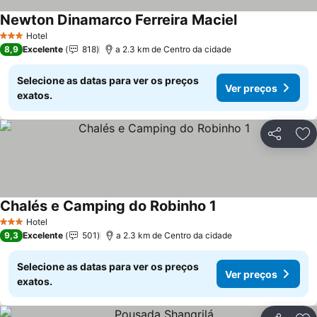
Newton Dinamarco Ferreira Maciel
Hotel
3 Estrelas
8,9
Excelente
818
a 2.3 km de Centro da cidade
Selecione as datas para ver os preços
Ver preços
exatos.
Partilhar
Ad
Chalés e Camping do Robinho 1
Hotel
3 Estrelas
9,3
Excelente
501
a 2.3 km de Centro da cidade
Selecione as datas para ver os preços
Ver preços
exatos.