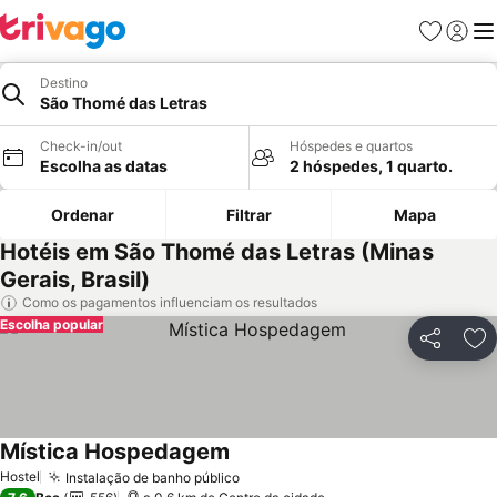
Favoritos
Iniciar
Me
Destino
São Thomé das Letras
Check-in/out
Hóspedes e quartos
Escolha as datas
2 hóspedes, 1 quarto.
Ordenar
Filtrar
Mapa
Hotéis em São Thomé das Letras (Minas
Gerais, Brasil)
Como os pagamentos influenciam os resultados
Escolha popular
Partilhar
Ad
Mística Hospedagem
Hostel
Instalação de banho público