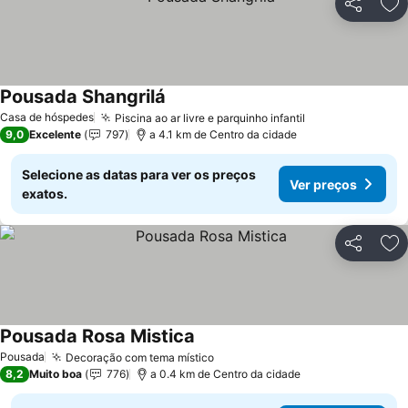
Partilhar
Ad
Pousada Shangrilá
Casa de hóspedes
Piscina ao ar livre e parquinho infantil
9,0
Excelente
797
a 4.1 km de Centro da cidade
Selecione as datas para ver os preços
Ver preços
exatos.
Partilhar
Ad
Pousada Rosa Mistica
Pousada
Decoração com tema místico
8,2
Muito boa
776
a 0.4 km de Centro da cidade