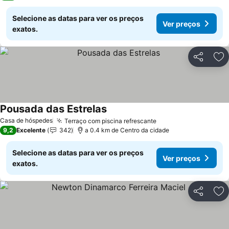
Selecione as datas para ver os preços
Ver preços
exatos.
Partilhar
Ad
Pousada das Estrelas
Casa de hóspedes
Terraço com piscina refrescante
9,2
Excelente
342
a 0.4 km de Centro da cidade
Selecione as datas para ver os preços
Ver preços
exatos.
Partilhar
Ad