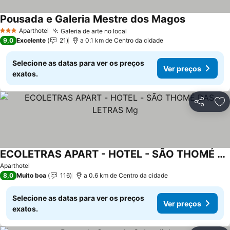
Pousada e Galeria Mestre dos Magos
Aparthotel
Galeria de arte no local
3 Estrelas
9,0
Excelente
21
a 0.1 km de Centro da cidade
Selecione as datas para ver os preços
Ver preços
exatos.
Partilhar
Ad
ECOLETRAS APART - HOTEL - SÃO THOMÉ DAS LETRAS Mg
Aparthotel
8,0
Muito boa
116
a 0.6 km de Centro da cidade
Selecione as datas para ver os preços
Ver preços
exatos.