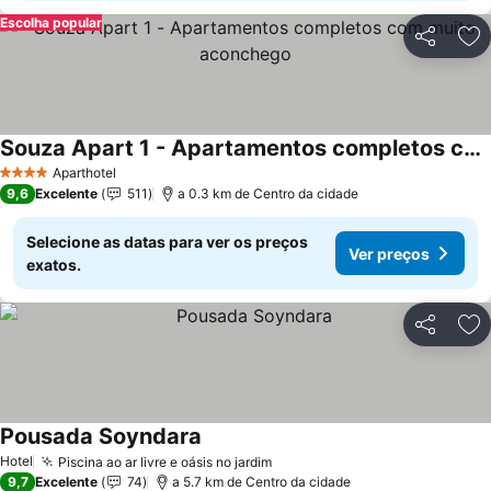
Escolha popular
Partilhar
Ad
Souza Apart 1 - Apartamentos completos com muito aconchego
Aparthotel
4 Estrelas
9,6
Excelente
511
a 0.3 km de Centro da cidade
Selecione as datas para ver os preços
Ver preços
exatos.
Partilhar
Ad
Pousada Soyndara
Hotel
Piscina ao ar livre e oásis no jardim
9,7
Excelente
74
a 5.7 km de Centro da cidade