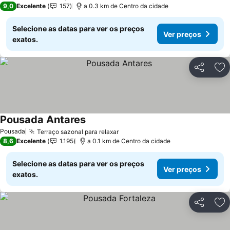
9,0
Excelente
157
a 0.3 km de Centro da cidade
Selecione as datas para ver os preços
Ver preços
exatos.
Partilhar
Ad
Pousada Antares
Pousada
Terraço sazonal para relaxar
8,6
Excelente
1.195
a 0.1 km de Centro da cidade
Selecione as datas para ver os preços
Ver preços
exatos.
Partilhar
Ad