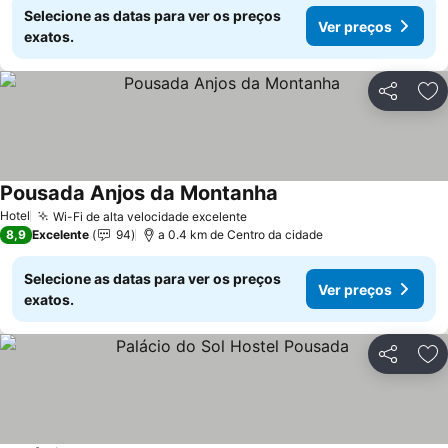
Selecione as datas para ver os preços
Ver preços
exatos.
Partilhar
Ad
Pousada Anjos da Montanha
Hotel
Wi-Fi de alta velocidade excelente
8,9
Excelente
94
a 0.4 km de Centro da cidade
Selecione as datas para ver os preços
Ver preços
exatos.
Partilhar
Ad