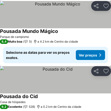
Partilhar
Ad
Pousada Mundo Mágico
Parque de campismo
8,4
Muito boa
5
a 4.2 km de Centro da cidade
Selecione as datas para ver os preços
Ver preços
exatos.
Partilhar
Ad
Pousada do Cid
Casa de hóspedes
9,2
Excelente
528
a 0.2 km de Centro da cidade