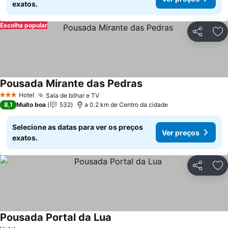
exatos.
Escolha popular
Partilhar
Ad
Pousada Mirante das Pedras
Hotel
Sala de bilhar e TV
3 Estrelas
8,1
Muito boa
532
a 0.2 km de Centro da cidade
Selecione as datas para ver os preços
Ver preços
exatos.
Partilhar
Ad
Pousada Portal da Lua