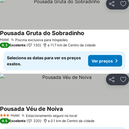
Partilhar
Ad
Pousada Gruta do Sobradinho
Hotel
Piscina exclusiva para hóspedes
9,3
Excelente
130
a 11.7 km de Centro da cidade
Selecione as datas para ver os preços
Ver preços
exatos.
Partilhar
Ad
Pousada Véu de Noiva
Hotel
Estacionamento seguro no local
3 Estrelas
9,5
Excelente
320
a 0.1 km de Centro da cidade