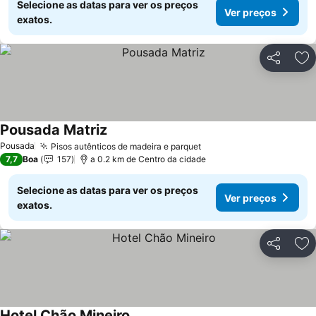
Selecione as datas para ver os preços
Ver preços
exatos.
Partilhar
Ad
Pousada Matriz
Pousada
Pisos autênticos de madeira e parquet
7,7
Boa
157
a 0.2 km de Centro da cidade
Selecione as datas para ver os preços
Ver preços
exatos.
Partilhar
Ad
Hotel Chão Mineiro