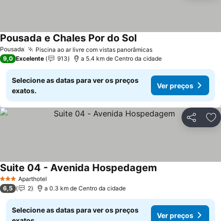
Pousada e Chales Por do Sol
Pousada
Piscina ao ar livre com vistas panorâmicas
9,0
Excelente
913
a 5.4 km de Centro da cidade
Selecione as datas para ver os preços
Ver preços
exatos.
Partilhar
Ad
Suite 04 - Avenida Hospedagem
Aparthotel
3 Estrelas
6,5
2
a 0.3 km de Centro da cidade
Selecione as datas para ver os preços
Ver preços
exatos.