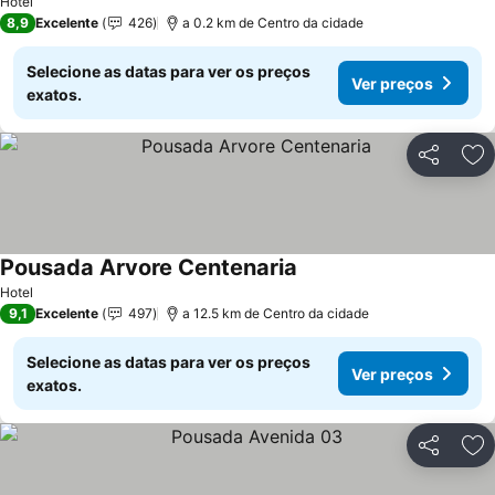
Hotel
8,9
Excelente
426
a 0.2 km de Centro da cidade
Selecione as datas para ver os preços
Ver preços
exatos.
Partilhar
Ad
Pousada Arvore Centenaria
Hotel
9,1
Excelente
497
a 12.5 km de Centro da cidade
Selecione as datas para ver os preços
Ver preços
exatos.
Partilhar
Ad