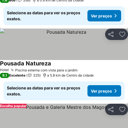
7,6
Boa
556
a 0.6 km de Centro da cidade
Selecione as datas para ver os preços
Ver preços
exatos.
Partilhar
Ad
Pousada Natureza
Hotel
Piscina externa com vista para o jardim
9,1
Excelente
325
a 5.8 km de Centro da cidade
Selecione as datas para ver os preços
Ver preços
exatos.
Escolha popular
Partilhar
Ad