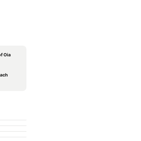
of Oia
each