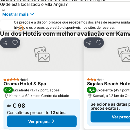
Onde está localizado o Villa Angira?
Mostrar mais
Os preços e a disponibilidade que recebemos dos sites de reserva muda
trivago e os preços que estão disponíveis nos sites de reserva.
Um dos Hotéis com melhor avaliação em Kama
Adicionar aos favoritos
Adicionar aos f
Partilhar
Partilhar
Hotel
Hotel
5 Estrelas
3 Estrelas
Orama Hotel & Spa
Sigalas Beach Hote
9,2
9,4
Excelente
(
1.712 pontuações
)
Excelente
(
497 pont
Kamari, a 6.1 km de Centro da cidade
Kamari, a 1.2 km de Ce
Selecione as datas 
€ 98
de
preços exatos.
Consulte os preços de
12 sites
Ver preç
Ver preços