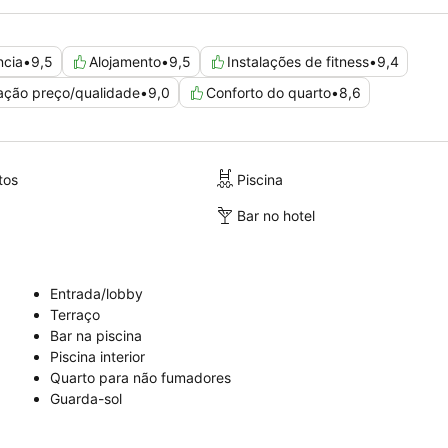
ncia
•
9,5
Alojamento
•
9,5
Instalações de fitness
•
9,4
ação preço/qualidade
•
9,0
Conforto do quarto
•
8,6
tos
Piscina
Bar no hotel
Entrada/lobby
Terraço
Bar na piscina
Piscina interior
Quarto para não fumadores
Guarda-sol