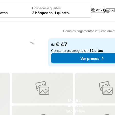
Hóspedes e quartos
PT · €
In
datas
2 hóspedes, 1 quarto.
Como os pagamentos influenciam os
Adicionar aos favoritos
€ 47
de
Partilhar
Consulte os preços de
12 sites
Ver preços