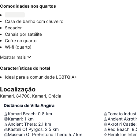
Comodidades nos quartos
Casa de banho com chuveiro
Secador
Canais por satélite
Cofre no quarto
Wi-fi (quarto)
Mostrar mais
Características do hotel
Ideal para a comunidade LGBTQIA+
Localização
Kamari, 84700, Kamari, Grécia
Distância de Villa Angira
Kamari Beach
:
0.8
km
Tomato Indust
Kamari
:
1
km
Ancient Akrotir
Ancient Thera
:
2.1
km
Akrotiri Castle
:
Kasteli Of Pyrgos
:
2.5
km
Red Beach
:
8.
Museum Of Prehistoric Thera
:
5.7
km