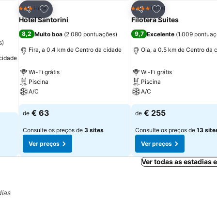
itos
Adicionar aos favoritos
Adicionar aos fav
Hotel
Hotel
3 Estrelas
4 Estrelas
Partilhar
Partilhar
Hotel Santorini
Filotera Suites
8,2
9,7
Muito boa
(
2.080 pontuações
)
Excelente
(
1.009 pontua
s
)
Fira, a 0.4 km de Centro da cidade
Oia, a 0.5 km de Centro da 
 cidade
Wi-Fi grátis
Wi-Fi grátis
Piscina
Piscina
A/C
A/C
Ver preços
Ver preços
€ 63
€ 255
de
de
Consulte os preços de
3 sites
Consulte os preços de
13 site
Ver preços
Ver preços
Ver todas as estadias
dias