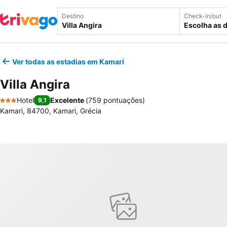
Destino
Check-in/out
Escolha as 
Ver todas as estadias em Kamari
Villa Angira
Hotel
Excelente
(
759 pontuações
)
9,1
3 Estrelas
Kamari, 84700, Kamari, Grécia