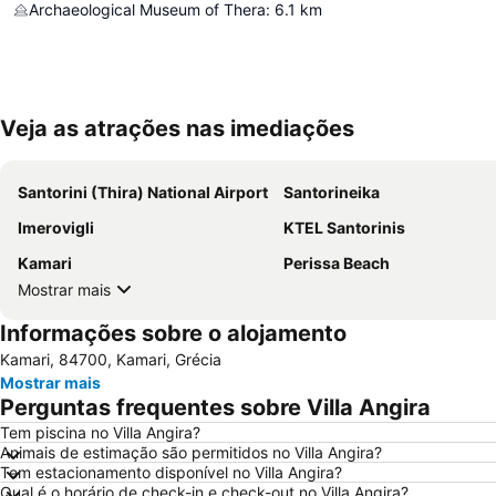
Archaeological Museum of Thera
:
6.1
km
Veja as atrações nas imediações
Santorini (Thira) National Airport
Santorineika
Imerovigli
KTEL Santorinis
Kamari
Perissa Beach
Mostrar mais
Informações sobre o alojamento
Kamari, 84700, Kamari, Grécia
Mostrar mais
Perguntas frequentes sobre Villa Angira
Tem piscina no Villa Angira?
Animais de estimação são permitidos no Villa Angira?
Tem estacionamento disponível no Villa Angira?
Qual é o horário de check-in e check-out no Villa Angira?