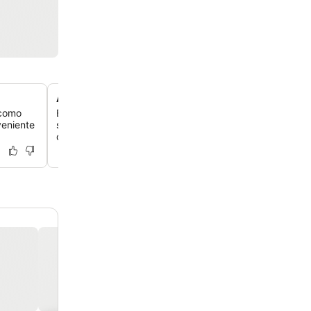
Acomodação tranquila em estilo vila
 como
Experimente uma estadia tranquila e privada, muitas v
veniente
sensação de ter uma vila pessoal, ideal para relaxar e a
calma.