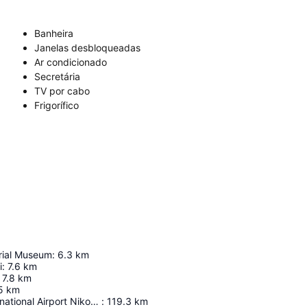
Banheira
Janelas desbloqueadas
Ar condicionado
Secretária
TV por cabo
Frigorífico
rial Museum
:
6.3
km
i
:
7.6
km
7.8
km
5
km
Heraklion International Airport Nikos Kazantzakis
:
119.3
km