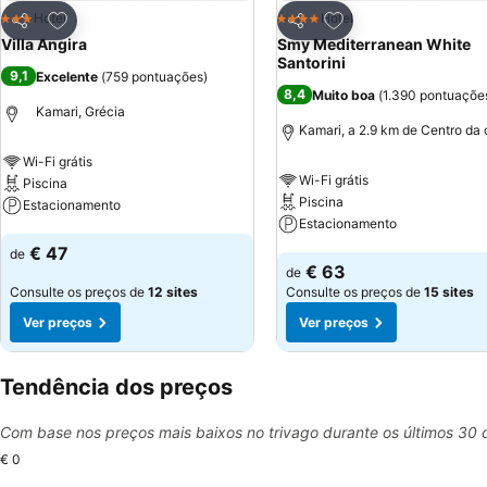
Adicionar aos favoritos
Adicionar aos favor
Hotel
Hotel
3 Estrelas
4 Estrelas
Partilhar
Partilhar
Villa Angira
Smy Mediterranean White
Santorini
9,1
Excelente
(
759 pontuações
)
8,4
Muito boa
(
1.390 pontuaçõe
Kamari, Grécia
Kamari, a 2.9 km de Centro da
Wi-Fi grátis
Wi-Fi grátis
Piscina
Piscina
Estacionamento
Estacionamento
Ver preços
€ 47
de
Ver preços
€ 63
de
Consulte os preços de
12 sites
Consulte os preços de
15 sites
Ver preços
Ver preços
Tendência dos preços
Com base nos preços mais baixos no trivago durante os últimos 30 
€ 0