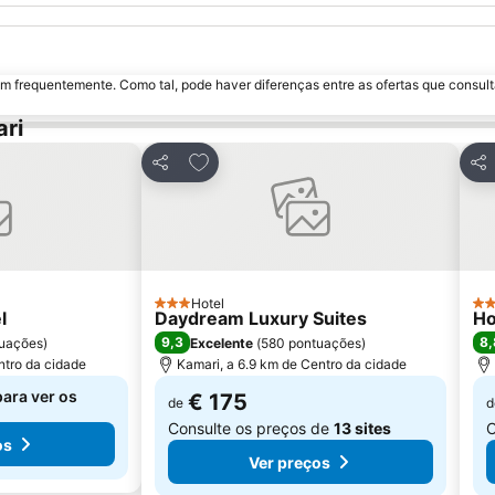
m frequentemente. Como tal, pode haver diferenças entre as ofertas que consult
ri
avoritos
Adicionar aos favoritos
Partilhar
Par
Hotel
3 Estrelas
4 E
l
Daydream Luxury Suites
Ho
9,3
8,
uações
)
Excelente
(
580 pontuações
)
ntro da cidade
Kamari, a 6.9 km de Centro da cidade
para ver os
€ 175
de
d
Consulte os preços de
13 sites
C
os
Ver preços