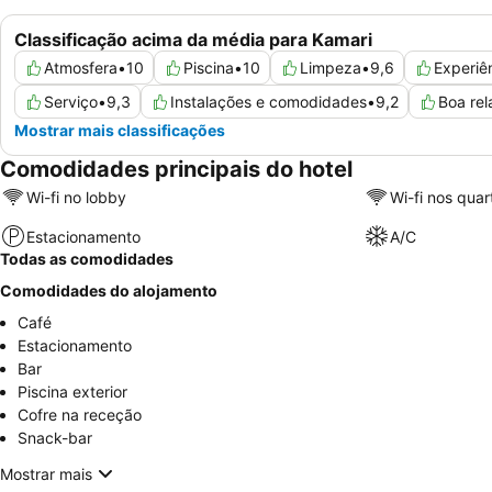
Classificação acima da média para Kamari
Atmosfera
•
10
Piscina
•
10
Limpeza
•
9,6
Experiê
Serviço
•
9,3
Instalações e comodidades
•
9,2
Boa rel
Mostrar mais classificações
Comodidades principais do hotel
Wi-fi no lobby
Wi-fi nos quar
Estacionamento
A/C
Todas as comodidades
Comodidades do alojamento
Café
Estacionamento
Bar
Piscina exterior
Cofre na receção
Snack-bar
Mostrar mais