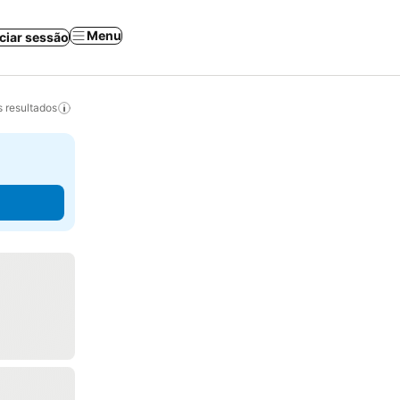
Menu
iciar sessão
 resultados