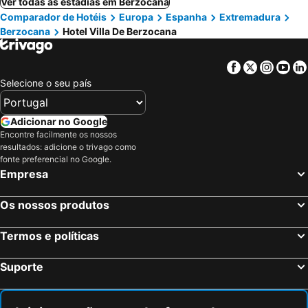
Ver todas as estadias em Berzocana
Comparador de Hotéis
Europa
Espanha
Extremadura
Berzocana
Hotel Villa De Berzocana
Facebook
Twitter
Insta
Yo
Selecione o seu país
Adicionar no Google
Encontre facilmente os nossos
resultados: adicione o trivago como
fonte preferencial no Google.
Empresa
Os nossos produtos
Termos e políticas
Suporte