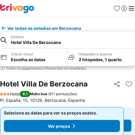
Favoritos
Iniciar
Me
Ver todas as estadias em Berzocana
Destino
Hotel Villa De Berzocana
Check-in/out
Hóspedes e quartos
Escolha as datas
2 hóspedes, 1 quarto.
Como os pagamentos influenciam os resultados
Hotel Villa De Berzocana
Partilhar
Ad
Hotel
8,1
Muito boa
(
611 pontuações
)
3 Estrelas
Pl. España, 15, 10129, Berzocana, Espanha
Selecione as datas para ver os preços exatos.
Selecione as datas para ver os preços exatos.
Ver preços
Ver preços