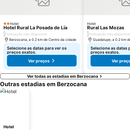
Hotel
Hotel
2 Estrelas
Hotel Rural La Posada de Lía
Rural Las Mozas
/
/
Pontuação não disponível
Pontuação não disponíve
Berzocana, a 0.2 km de Centro da cidade
Guadalupe, a 0.2 km d
Selecione as datas para ver os
Selecione as datas 
preços exatos.
preços exatos.
Ver preços
Ver preç
Ver todas as estadias em Berzocana
Outras estadias em Berzocana
Hotel