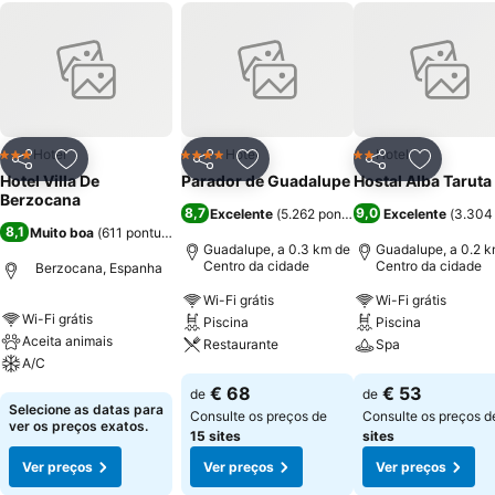
Hotel
Hotel
Hotel
3 Estrelas
4 Estrelas
2 Estrelas
Partilhar
Adicionar aos favoritos
Partilhar
Adicionar aos favoritos
Partilhar
Adicionar
Hotel Villa De
Parador de Guadalupe
Hostal Alba Taruta
Berzocana
8,7
9,0
Excelente
(
5.262 pontuações
Excelente
)
(
3.304
8,1
Muito boa
(
611 pontuações
)
Guadalupe, a 0.3 km de
Guadalupe, a 0.2 k
Centro da cidade
Centro da cidade
Berzocana, Espanha
Wi-Fi grátis
Wi-Fi grátis
Wi-Fi grátis
Piscina
Piscina
Aceita animais
Restaurante
Spa
A/C
Ver preços
Ver preços
€ 68
€ 53
de
de
Ver preços
Selecione as datas para
Consulte os preços de
Consulte os preços 
ver os preços exatos.
15 sites
sites
Ver preços
Ver preços
Ver preços