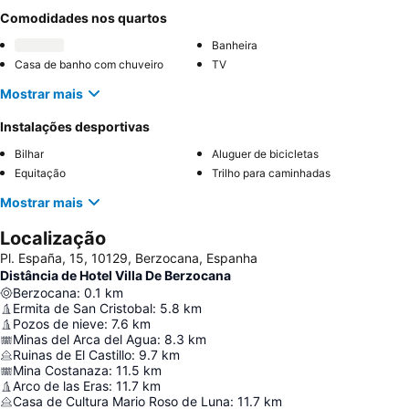
Comodidades nos quartos
Banheira
Casa de banho com chuveiro
TV
Mostrar mais
Instalações desportivas
Bilhar
Aluguer de bicicletas
Equitação
Trilho para caminhadas
Mostrar mais
Localização
Pl. España, 15, 10129, Berzocana, Espanha
Distância de Hotel Villa De Berzocana
Berzocana
:
0.1
km
Ermita de San Cristobal
:
5.8
km
Pozos de nieve
:
7.6
km
Minas del Arca del Agua
:
8.3
km
Ruinas de El Castillo
:
9.7
km
Mina Costanaza
:
11.5
km
Arco de las Eras
:
11.7
km
Casa de Cultura Mario Roso de Luna
:
11.7
km