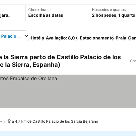
Check-in/out
Hóspedes e quartos
Escolha as datas
2 hóspedes, 1 quarto
o Palacio de los García Bejarano
Hotéis
Avaliação: 8,0+
Estacionamento
Praia
Can
la Sierra perto de Castillo Palacio de los
Com
e la Sierra, Espanha)
es)
a 4.7 km de Castillo Palacio de los García Bejarano