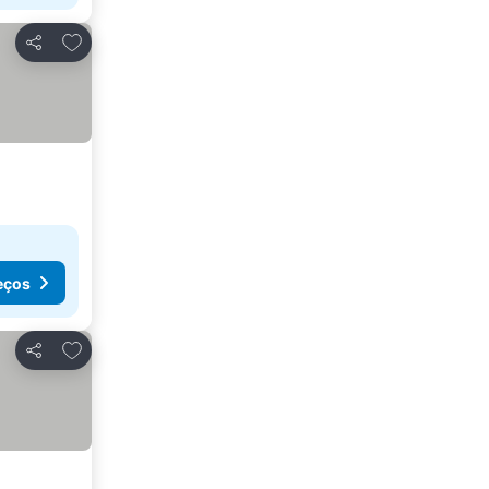
Adicionar aos favoritos
Partilhar
eços
Adicionar aos favoritos
Partilhar