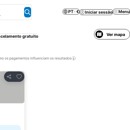
PT · €
Menu
Iniciar sessão
.
Ver mapa
celamento gratuito
o os pagamentos influenciam os resultados
Adicionar aos favoritos
Partilhar