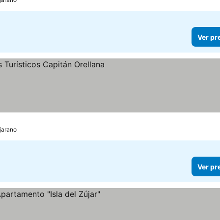
Ver pr
ejarano
Ver pr