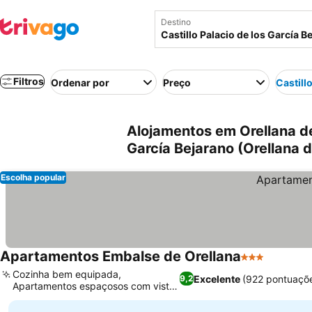
Destino
Filtros
Ordenar por
Preço
Castill
Alojamentos em Orellana de 
García Bejarano (Orellana d
Escolha popular
Apartamentos Embalse de Orellana
3 Estrelas
Cozinha bem equipada,
Excelente
(922 pontuaçõ
9,2
Apartamentos espaçosos com vista
para o lago