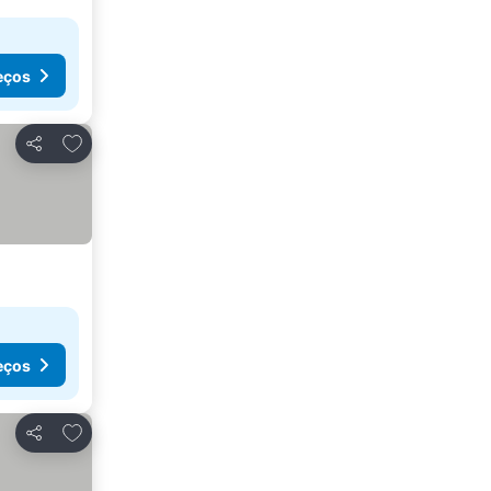
eços
Adicionar aos favoritos
Partilhar
eços
Adicionar aos favoritos
Partilhar