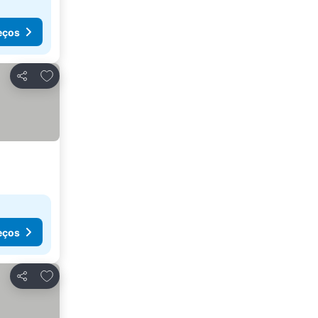
eços
Adicionar aos favoritos
Partilhar
eços
Adicionar aos favoritos
Partilhar