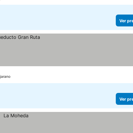
Ver pr
ejarano
Ver pr