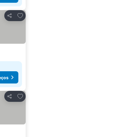
Adicionar aos favoritos
Partilhar
eços
Adicionar aos favoritos
Partilhar