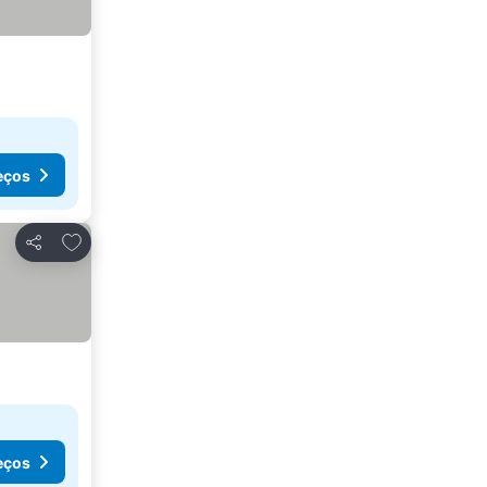
eços
Adicionar aos favoritos
Partilhar
eços