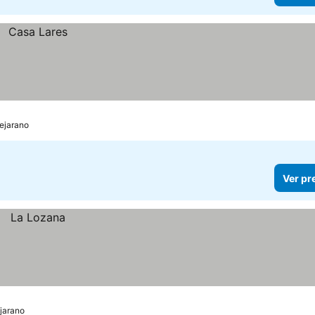
Bejarano
Ver pr
ejarano