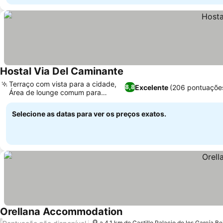
Hostal Via Del Caminante
Terraço com vista para a cidade,
Excelente
(206 pontuaçõe
8,8
Área de lounge comum para
relaxar
Selecione as datas para ver os preços exatos.
Orellana Accommodation
/
a 4.1 km de Castillo Palacio de los García B