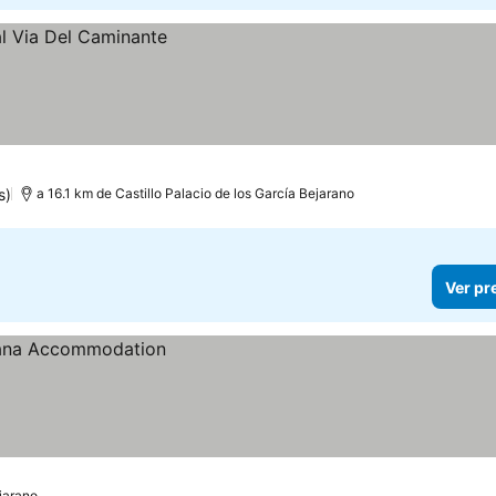
s)
a 16.1 km de Castillo Palacio de los García Bejarano
Ver pr
ejarano