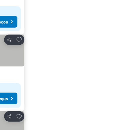
eços
Adicionar aos favoritos
Partilhar
eços
Adicionar aos favoritos
Partilhar