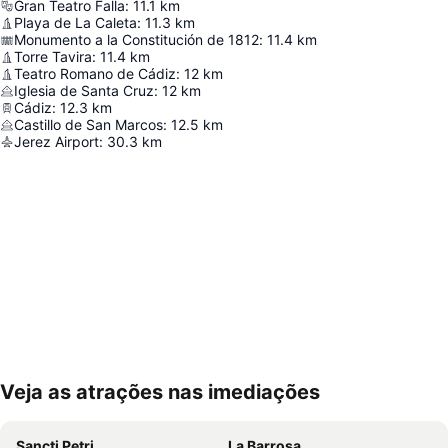
Gran Teatro Falla
:
11.1
km
Playa de La Caleta
:
11.3
km
Monumento a la Constitución de 1812
:
11.4
km
Torre Tavira
:
11.4
km
Teatro Romano de Cádiz
:
12
km
Iglesia de Santa Cruz
:
12
km
Cádiz
:
12.3
km
Castillo de San Marcos
:
12.5
km
Jerez Airport
:
30.3
km
Veja as atrações nas imediações
Ampliar mapa
Sancti Petri
La Barrosa