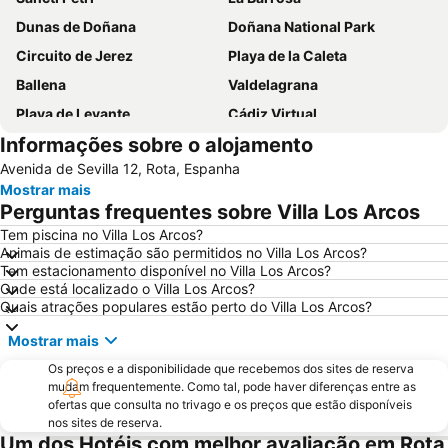
Dunas de Doñana
Doñana National Park
Circuito de Jerez
Playa de la Caleta
Ballena
Valdelagrana
Playa de Levante
Cádiz Virtual
Informações sobre o alojamento
El Puerto de Santa María Basin
Puerto de la Bahía de Cádiz
Avenida de Sevilla 12, Rota, Espanha
Roche
Estación de Ferrocarril de Cádiz
Mostrar mais
Victoria Beach
Fuente del Gallo
Perguntas frequentes sobre Villa Los Arcos
El Rompidillo
La Ballena
Tem piscina no Villa Los Arcos?
Animais de estimação são permitidos no Villa Los Arcos?
Ayuntamiento
Playa de la Calzada
Tem estacionamento disponível no Villa Los Arcos?
Feria del Caballo
La Fontanilla
Onde está localizado o Villa Los Arcos?
Quais atrações populares estão perto do Villa Los Arcos?
Cortadura Beach
Castillo de Sancti Petri
Mostrar mais
Carabela La Niña
Real Plaza de Toros
Os preços e a disponibilidade que recebemos dos sites de reserva
Cruz del Mar
El Portal
mudam frequentemente. Como tal, pode haver diferenças entre as
Catedral de Jerez de la Frontera
La Albarizuela o San Pedro
ofertas que consulta no trivago e os preços que estão disponíveis
nos sites de reserva.
El Torno
Baluarte de la Candelaria
Um dos Hotéis com melhor avaliação em Rota