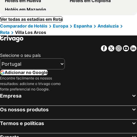
Hotéis em Huelva
Hotéis em Chipiona
Hotéis em Mazagón
Ver todas as estadias em Rota
Comparador de Hotéis
Europa
Espanha
Andaluzia
Rota
Villa Los Arcos
Facebook
Twitter
Insta
Yo
Selecione o seu país
Adicionar no Google
Encontre facilmente os nossos
resultados: adicione o trivago como
fonte preferencial no Google.
Empresa
Os nossos produtos
Termos e políticas
Suporte