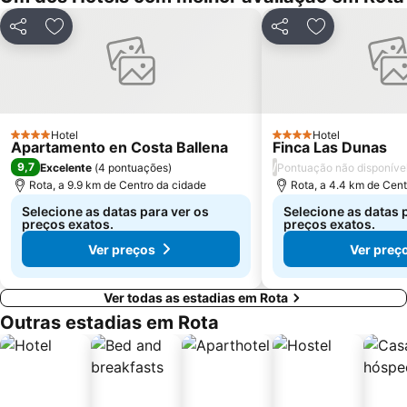
Parque Natural Bahía de Cádiz
Playa El Chato
Partilhar
Adicionar aos favoritos
Partilhar
Adicionar aos
Parque Comercial Bahía Sur
Barrio de la Atalaya
San Juan
Plaza de las Flores
Catedral de Cádis
Carnaval de Cádiz
Santa María
Bajo de Guía
Hotel
Hotel
4 Estrelas
4 Estrelas
club de padel jacaranda
Estación de Autobuses
Apartamento en Costa Ballena
Finca Las Dunas
9,7
/
Excelente
(
4 pontuações
)
Pontuação não disponíve
Barrio de las Casitas
De las Tres Piedras
Rota, a 9.9 km de Centro da cidade
Rota, a 4.4 km de Cent
Calle Ancha
Plaza de España
Selecione as datas para ver os
Selecione as datas 
Puerto de Chipiona
Río San Pedro
preços exatos.
preços exatos.
Ver preços
Ver preç
Ver todas as estadias em Rota
Outras estadias em Rota