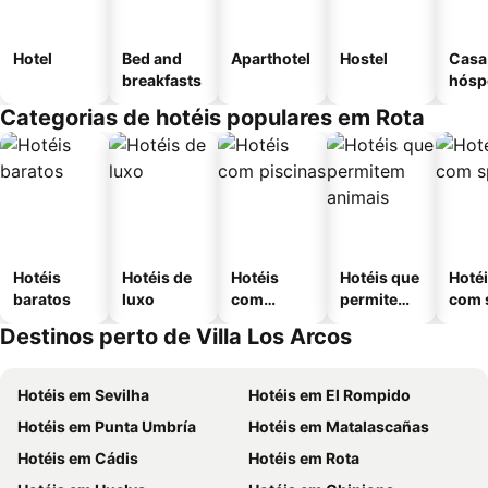
Hotel
Bed and
Aparthotel
Hostel
Casa
breakfasts
hósp
Categorias de hotéis populares em Rota
Hotéis
Hotéis de
Hotéis
Hotéis que
Hoté
baratos
luxo
com
permitem
com 
piscinas
animais
Destinos perto de Villa Los Arcos
Hotéis em Sevilha
Hotéis em El Rompido
Hotéis em Punta Umbría
Hotéis em Matalascañas
Hotéis em Cádis
Hotéis em Rota