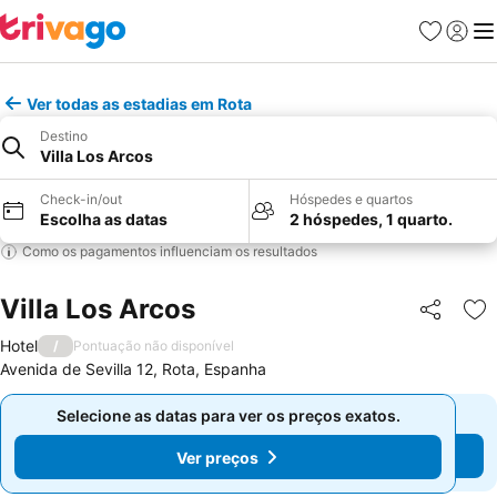
Favoritos
Iniciar
Me
Ver todas as estadias em Rota
Destino
Villa Los Arcos
Check-in/out
Hóspedes e quartos
Escolha as datas
2 hóspedes, 1 quarto.
Como os pagamentos influenciam os resultados
Villa Los Arcos
Partilhar
Ad
Hotel
/
Pontuação não disponível
Avenida de Sevilla 12, Rota, Espanha
Selecione as datas para ver os preços exatos.
Selecione as datas para ver os preços exatos.
Ver preços
Ver preços