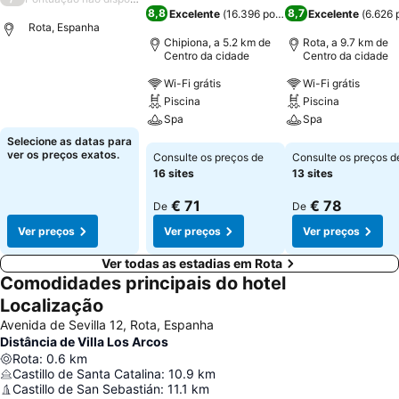
8,8
8,7
Excelente
(
16.396 pontuações
Excelente
)
(
6.626 
Rota, Espanha
Chipiona, a 5.2 km de
Rota, a 9.7 km de
Centro da cidade
Centro da cidade
Ver preços
Wi-Fi grátis
Wi-Fi grátis
Piscina
Piscina
Spa
Spa
Selecione as datas para
Ver preços
Ver preços
ver os preços exatos.
Consulte os preços de
Consulte os preços d
16 sites
13 sites
€ 71
€ 78
De
De
Ver preços
Ver preços
Ver preços
Ver todas as estadias em Rota
Comodidades principais do hotel
Localização
Avenida de Sevilla 12, Rota, Espanha
Distância de Villa Los Arcos
Rota
:
0.6
km
Castillo de Santa Catalina
:
10.9
km
Castillo de San Sebastián
:
11.1
km