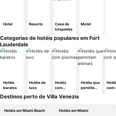
Hotel
Resorts
Casa de
Motel
hóspedes
Categorias de hotéis populares em Fort
Lauderdale
Hotéis
Hotéis de
Hotéis
Hotéis que
Hoté
baratos
luxo
com
permitem
com 
piscinas
animais
Destinos perto de Villa Venezia
Hotéis em Miami Beach
Hotéis em Miami