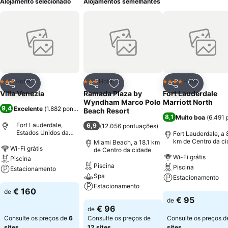
Alojamento selecionado
Alojamentos semelhantes
Hotel
Hotel
Hotel
3 Estrelas
3 Estrelas
4 Estrelas
Partilhar
Adicionar aos favoritos
Partilhar
Adicionar aos favoritos
Partilhar
Adicionar
Villa Venezia
Ramada Plaza by
Fort Lauderdale
Wyndham Marco Polo
Marriott North
9,4
Excelente
(
1.882 pontuações
)
Beach Resort
8,1
Muito boa
(
6.491 
Fort Lauderdale,
6,9
(
12.056 pontuações
)
Estados Unidos da
Fort Lauderdale, a 
América
km de Centro da c
Miami Beach, a 18.1 km
Wi-Fi grátis
de Centro da cidade
Wi-Fi grátis
Piscina
Piscina
Piscina
Estacionamento
Spa
Estacionamento
Estacionamento
Ver preços
€ 160
de
Ver preços
€ 95
de
Ver preços
€ 96
de
Consulte os preços de
6
Consulte os preços de
Consulte os preços 
sites
12 sites
sites