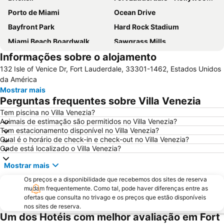
Porto de Miami
Ocean Drive
Bayfront Park
Hard Rock Stadium
Miami Beach Boardwalk
Sawgrass Mills
Informações sobre o alojamento
Lincoln Road
Dolphin Mall
132 Isle of Venice Dr, Fort Lauderdale, 33301-1462, Estados Unidos
Miami Beach Marina
Bayside Marketplace
da América
Centro de Miami
Fort Lauderdale Beach
Mostrar mais
Perguntas frequentes sobre Villa Venezia
Coconut Grove
Aventura Mall
Tem piscina no Villa Venezia?
Brickell Avenue
Las Olas Boulevard
Animais de estimação são permitidos no Villa Venezia?
Port Everglades
Collins Avenue
Tem estacionamento disponível no Villa Venezia?
Qual é o horário de check-in e check-out no Villa Venezia?
Design District
Wynwood-Edgewater
Onde está localizado o Villa Venezia?
Miami Beach Visitor Center
Bal Harbour Shops
Mostrar mais
Miami Beach Convention Center
Miami Beach Gay Pride
Os preços e a disponibilidade que recebemos dos sites de reserva
FORT LAUDERDALE INTERNATIONAL BOAT SHOW
Conservatorio musicale Lynn University
mudam frequentemente. Como tal, pode haver diferenças entre as
ofertas que consulta no trivago e os preços que estão disponíveis
Bairro Art Deco
Hard Rock Cafe Miami
nos sites de reserva.
Um dos Hotéis com melhor avaliação em Fort
Ultra Music Festival
Keys Islands