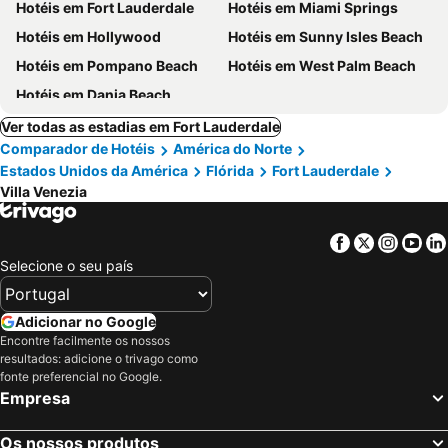
Hotéis em Fort Lauderdale
Hotéis em Miami Springs
Hotéis em Hollywood
Hotéis em Sunny Isles Beach
Hotéis em Pompano Beach
Hotéis em West Palm Beach
Hotéis em Dania Beach
Ver todas as estadias em Fort Lauderdale
Comparador de Hotéis
América do Norte
Estados Unidos da América
Flórida
Fort Lauderdale
Villa Venezia
Facebook
Twitter
Insta
Yo
Selecione o seu país
Adicionar no Google
Encontre facilmente os nossos
resultados: adicione o trivago como
fonte preferencial no Google.
Empresa
Os nossos produtos