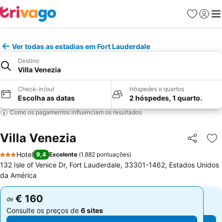
Favoritos
Iniciar
Me
Ver todas as estadias em Fort Lauderdale
Destino
Villa Venezia
Check-in/out
Hóspedes e quartos
Escolha as datas
2 hóspedes, 1 quarto.
Como os pagamentos influenciam os resultados
Villa Venezia
Partilhar
Ad
Hotel
9,4
Excelente
(
1.882 pontuações
)
3 Estrelas
132 Isle of Venice Dr, Fort Lauderdale, 33301-1462, Estados Unidos
da América
€ 160
€ 160
de
de
Consulte os preços de
6 sites
Consulte os preços de
6 sites