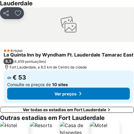
Lauderdale
SoBe Unique
The Rock Boat
Miami International Mall
Fort Lauderdale Executive Airport
Partilhar
Adicionar aos favoritos
Bayside District
Midtown
Florida Grand Opera
The Groove Cruise
Coral Way
The Fort Lauderdale Ghost Tours
Museum of Discovery and Science
Espanola Way
Hotel
3 Estrelas
La Quinta Inn by Wyndham Ft. Lauderdale Tamarac East
Downtown Delray Beach
Omni
6,3
(
4.459 pontuações
)
Lummus Park
Chabad of South Beach
Fort Lauderdale, a 8.0 km de Centro da cidade
€ 53
de
Consulte os preços de
10 sites
Ver preços
Ver todas as estadias em Fort Lauderdale
Outras estadias em Fort Lauderdale