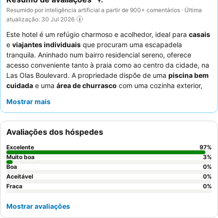
Resumido por inteligência artificial a partir de 900+ comentários · Última
atualização: 30 Jul 2026
Este hotel é um refúgio charmoso e acolhedor, ideal para
casais
e
viajantes individuais
que procuram uma escapadela
tranquila. Aninhado num bairro residencial sereno, oferece
acesso conveniente tanto à praia como ao centro da cidade, na
Las Olas Boulevard. A propriedade dispõe de uma
piscina bem
cuidada
e uma
área de churrasco
com uma cozinha exterior,
perfeita para relaxar e conviver. Os hóspedes elogiam
Mostrar mais
consistentemente a
hospitalidade excecional
dos funcionários
e apreciam as
cozinhas bem equipadas
nos seus quartos para
refeições self-catering. Para uma experiência verdadeiramente
Avaliações dos hóspedes
única, considere reservar um quarto com um terraço ou varanda
privada para desfrutar de vistas tranquilas.
Excelente
97
%
Muito boa
3
%
Boa
0
%
Aceitável
0
%
Fraca
0
%
Mostrar avaliações