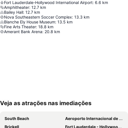
Fort Lauderdale-Hollywood International Airport
:
6.6
km
Amphitheater
:
12.7
km
Bailey Hall
:
12.7
km
Nova Southeastern Soccer Complex
:
13.3
km
Blanche Ely House Museum
:
13.5
km
Fine Arts Theater
:
18.8
km
Amerant Bank Arena
:
20.8
km
Veja as atrações nas imediações
Ampliar mapa
South Beach
Aeroporto Internacional de Miami
Brickell
Fort Lauderdale - Hollywood International Airport