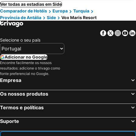
Ver todas as estadias em Side
Comparador de Hotéis
Europa
Turquia
Província de Antália
Side
Vox Maris Resort
Facebook
Twitter
Insta
Yo
Selecione o seu país
Adicionar no Google
Encontre facilmente os nossos
resultados: adicione o trivago como
fonte preferencial no Google.
Empresa
Os nossos produtos
Termos e políticas
Suporte