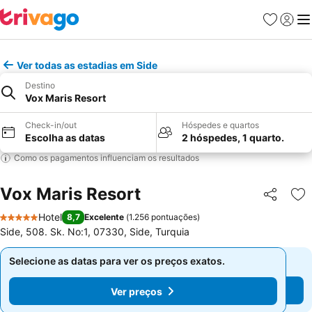
Favoritos
Iniciar
Me
Ver todas as estadias em Side
Destino
Vox Maris Resort
Check-in/out
Hóspedes e quartos
Escolha as datas
2 hóspedes, 1 quarto.
Como os pagamentos influenciam os resultados
Vox Maris Resort
Partilhar
Ad
Hotel
8,7
Excelente
(
1.256 pontuações
)
5 Estrelas
Side, 508. Sk. No:1, 07330, Side, Turquia
Selecione as datas para ver os preços exatos.
Selecione as datas para ver os preços exatos.
Ver preços
Ver preços