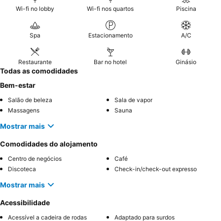
profissionalismo e dedicação do pessoal do hotel
e as
Wi-fi no lobby
Wi-fi nos quartos
Piscina
diversas e saborosas ofertas culinárias, incluindo jantares
temáticos e deliciosos snacks à beira da piscina. Para uma
Spa
Estacionamento
A/C
experiência mais tranquila, os hóspedes podem considerar
solicitar um quarto virado para o jardim.
```
Restaurante
Bar no hotel
Ginásio
Todas as comodidades
Bem-estar
Salão de beleza
Sala de vapor
Massagens
Sauna
Mostrar mais
Comodidades do alojamento
Centro de negócios
Café
Discoteca
Check-in/check-out expresso
Mostrar mais
Acessibilidade
Acessível a cadeira de rodas
Adaptado para surdos