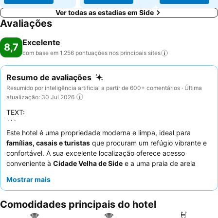
Ver todas as estadias em Side
Avaliações
Excelente
8,7
com base em 1.256 pontuações nos principais
sites
Resumo de avaliações
Resumido por inteligência artificial a partir de 600+ comentários · Última
atualização: 30 Jul 2026
TEXT:
```
Este hotel é uma propriedade moderna e limpa, ideal para
famílias, casais e turistas
que procuram um refúgio vibrante e
confortável. A sua excelente localização oferece acesso
conveniente à
Cidade Velha de Side
e a uma praia de areia
privada através de um serviço de transporte frequente. A
Mostrar mais
propriedade possui uma bonita e espaçosa
área de piscina
principal
com escorregas aquáticos e uma piscina infantil
Comodidades principais do hotel
dedicada, garantindo entretenimento para todas as idades. Os
hóspedes elogiam consistentemente o
excecional