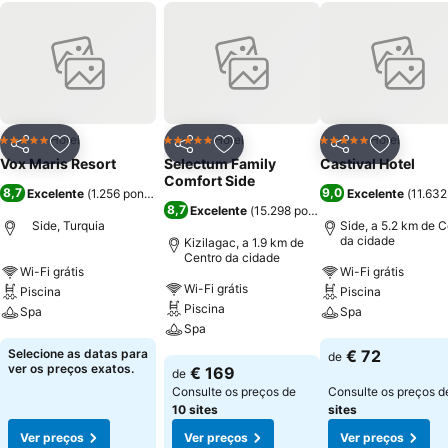
Hotel
Hotel
Hotel
5 Estrelas
5 Estrelas
5 Estrelas
Partilhar
Adicionar aos favoritos
Partilhar
Adicionar aos favoritos
Partilhar
Adicionar
Vox Maris Resort
Selectum Family
Castival Hotel
Comfort Side
8,7
9,0
Excelente
(
1.256 pontuações
)
Excelente
(
11.632
8,7
Excelente
(
15.298 pontuações
)
Side, Turquia
Side, a 5.2 km de C
da cidade
Kizilagac, a 1.9 km de
Centro da cidade
Wi-Fi grátis
Wi-Fi grátis
Wi-Fi grátis
Piscina
Piscina
Piscina
Spa
Spa
Spa
Ver preços
Ver preços
Selecione as datas para
€ 72
de
Ver preços
ver os preços exatos.
€ 169
de
Consulte os preços de
Consulte os preços 
10 sites
sites
Ver preços
Ver preços
Ver preços