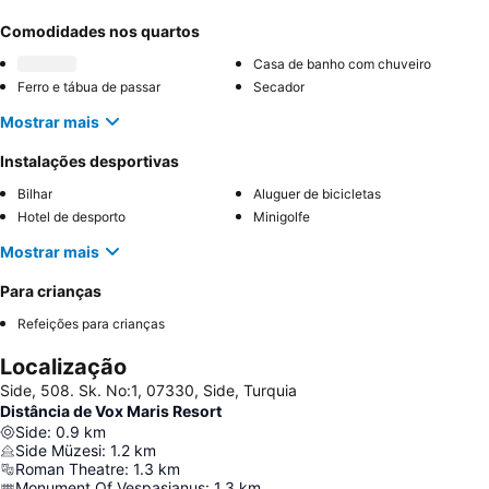
Comodidades nos quartos
Casa de banho com chuveiro
Ferro e tábua de passar
Secador
Mostrar mais
Instalações desportivas
Bilhar
Aluguer de bicicletas
Hotel de desporto
Minigolfe
Mostrar mais
Para crianças
Refeições para crianças
Localização
Side, 508. Sk. No:1, 07330, Side, Turquia
Distância de Vox Maris Resort
Side
:
0.9
km
Side Müzesi
:
1.2
km
Roman Theatre
:
1.3
km
Monument Of Vespasianus
:
1.3
km