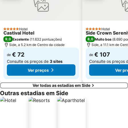
Hotel
Hotel
5 Estrelas
5 Estrelas
Castival Hotel
Side Crown Serenity
9,0
8,0
Excelente
(
11.632 pontuações
)
Muito boa
(
8.690 po
Side, a 5.2 km de Centro da cidade
Side, a 11.1 km de Cen
€ 72
€ 107
de
de
Consulte os preços de
3 sites
Consulte os preços 
Ver preços
Ver pr
Ver todas as estadias em Side
Outras estadias em Side