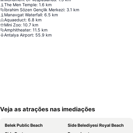
The Men Temple
:
1.6
km
İbrahim Sözen Gençlik Merkezi
:
3.1
km
Manavgat Waterfall
:
6.5
km
Aquaeduct
:
6.8
km
Mini Zoo
:
10.7
km
Amphitheater
:
11.5
km
Antalya Airport
:
55.9
km
Veja as atrações nas imediações
Ampliar mapa
Belek Public Beach
Side Belediyesi Royal Beach