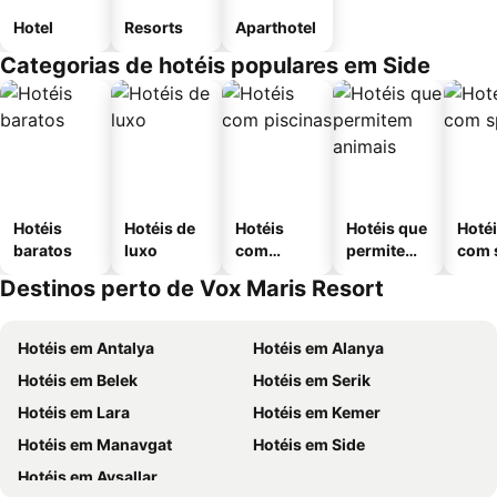
Hotel
Resorts
Aparthotel
Categorias de hotéis populares em Side
Hotéis
Hotéis de
Hotéis
Hotéis que
Hoté
baratos
luxo
com
permitem
com 
piscinas
animais
Destinos perto de Vox Maris Resort
Hotéis em Antalya
Hotéis em Alanya
Hotéis em Belek
Hotéis em Serik
Hotéis em Lara
Hotéis em Kemer
Hotéis em Manavgat
Hotéis em Side
Hotéis em Avsallar