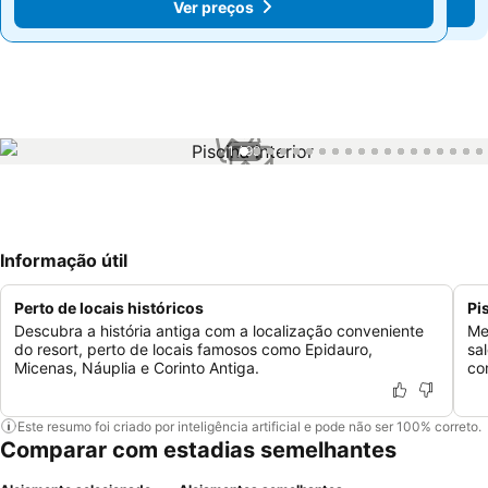
Ver preços
Ver preços
1 / 99
Informação útil
Perto de locais históricos
Pi
Descubra a história antiga com a localização conveniente
Me
do resort, perto de locais famosos como Epidauro,
sa
Micenas, Náuplia e Corinto Antiga.
co
Este resumo foi criado por inteligência artificial e pode não ser 100% correto.
Comparar com estadias semelhantes