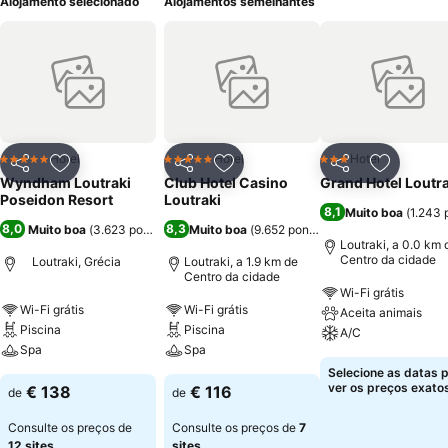
Alojamento selecionado
Alojamentos semelhantes
Hotel
Hotel
Hotel
5 Estrelas
5 Estrelas
3 Estrelas
Partilhar
Adicionar aos favoritos
Partilhar
Adicionar aos favoritos
Partilhar
Adicionar
Wyndham Loutraki
Club Hotel Casino
Grand Hotel Loutra
Poseidon Resort
Loutraki
8,1
Muito boa
(
1.243 
8,0
8,3
Muito boa
(
3.623 pontuações
Muito boa
)
(
9.652 pontuações
)
Loutraki, a 0.0 km 
Centro da cidade
Loutraki, Grécia
Loutraki, a 1.9 km de
Centro da cidade
Wi-Fi grátis
Wi-Fi grátis
Wi-Fi grátis
Aceita animais
Piscina
Piscina
A/C
Spa
Spa
Selecione as datas 
ver os preços exatos
€ 138
€ 116
de
de
Consulte os preços de
Consulte os preços de
7
12 sites
sites