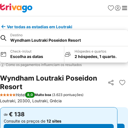
Favoritos
Iniciar
Me
Ver todas as estadias em Loutraki
Destino
Wyndham Loutraki Poseidon Resort
Check-in/out
Hóspedes e quartos
Escolha as datas
2 hóspedes, 1 quarto.
Como os pagamentos influenciam os resultados
Wyndham Loutraki Poseidon
Resort
Partilhar
Ad
Hotel
8,0
Muito boa
(
3.623 pontuações
)
5 Estrelas
Loutraki, 20300, Loutraki, Grécia
€ 138
€ 138
de
de
Consulte os preços de
12 sites
Consulte os preços de
12 sites