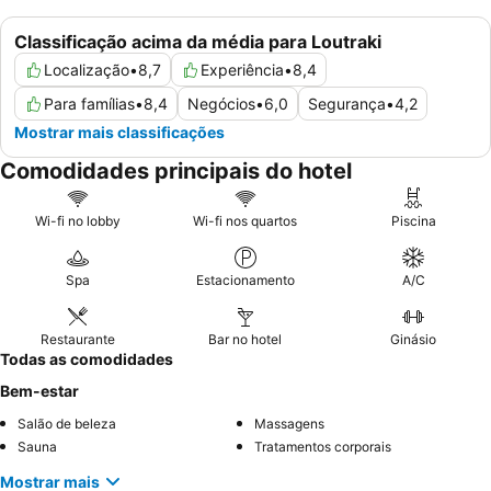
Classificação acima da média para Loutraki
Localização
•
8,7
Experiência
•
8,4
Para famílias
•
8,4
Negócios
•
6,0
Segurança
•
4,2
Mostrar mais classificações
Comodidades principais do hotel
Wi-fi no lobby
Wi-fi nos quartos
Piscina
Spa
Estacionamento
A/C
Restaurante
Bar no hotel
Ginásio
Todas as comodidades
Bem-estar
Salão de beleza
Massagens
Sauna
Tratamentos corporais
Mostrar mais