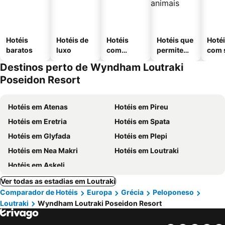
Hotéis
Hotéis de
Hotéis
Hotéis que
Hoté
baratos
luxo
com
permitem
com 
piscinas
animais
Destinos perto de Wyndham Loutraki
Poseidon Resort
Hotéis em Atenas
Hotéis em Pireu
Hotéis em Eretria
Hotéis em Spata
Hotéis em Glyfada
Hotéis em Plepi
Hotéis em Nea Makri
Hotéis em Loutraki
Hotéis em Askeli
Ver todas as estadias em Loutraki
Comparador de Hotéis
Europa
Grécia
Peloponeso
Loutraki
Wyndham Loutraki Poseidon Resort