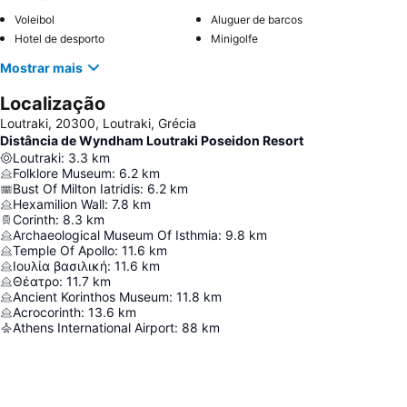
Voleibol
Aluguer de barcos
Hotel de desporto
Minigolfe
Mostrar mais
Localização
Loutraki, 20300, Loutraki, Grécia
Distância de Wyndham Loutraki Poseidon Resort
Loutraki
:
3.3
km
Folklore Museum
:
6.2
km
Bust Of Milton Iatridis
:
6.2
km
Hexamilion Wall
:
7.8
km
Corinth
:
8.3
km
Archaeological Museum Of Isthmia
:
9.8
km
Temple Of Apollo
:
11.6
km
Ιουλία βασιλική
:
11.6
km
Θέατρο
:
11.7
km
Ancient Korinthos Museum
:
11.8
km
Acrocorinth
:
13.6
km
Athens International Airport
:
88
km