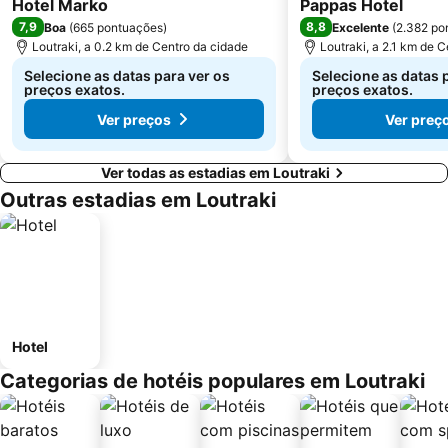
Hotel Marko
Pappas Hotel
7,9
8,8
Boa
(
665 pontuações
)
Excelente
(
2.382 po
Loutraki, a 0.2 km de Centro da cidade
Loutraki, a 2.1 km de 
Selecione as datas para ver os
Selecione as datas 
preços exatos.
preços exatos.
Ver preços
Ver preç
Ver todas as estadias em Loutraki
Outras estadias em Loutraki
Hotel
Categorias de hotéis populares em Loutraki