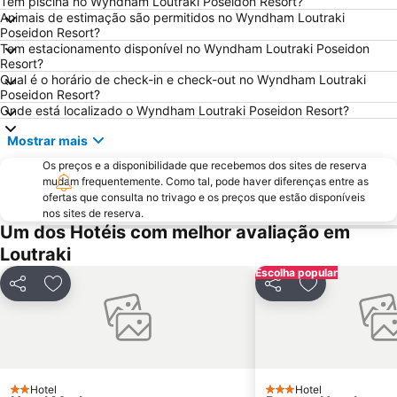
Tem piscina no Wyndham Loutraki Poseidon Resort?
Animais de estimação são permitidos no Wyndham Loutraki
Poseidon Resort?
Tem estacionamento disponível no Wyndham Loutraki Poseidon
Resort?
Qual é o horário de check-in e check-out no Wyndham Loutraki
Poseidon Resort?
Onde está localizado o Wyndham Loutraki Poseidon Resort?
Mostrar mais
Os preços e a disponibilidade que recebemos dos sites de reserva
mudam frequentemente. Como tal, pode haver diferenças entre as
ofertas que consulta no trivago e os preços que estão disponíveis
nos sites de reserva.
Um dos Hotéis com melhor avaliação em
Loutraki
Escolha popular
Partilhar
Adicionar aos favoritos
Partilhar
Adicionar aos
Hotel
Hotel
2 Estrelas
3 Estrelas