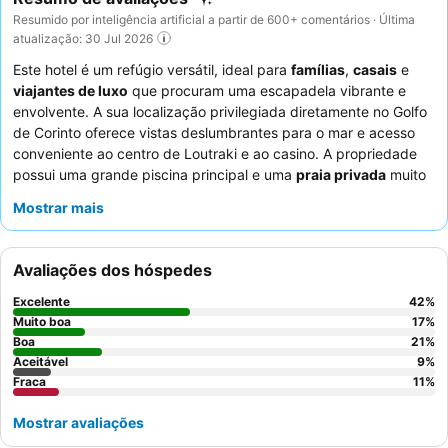
Resumido por inteligência artificial a partir de 600+ comentários · Última
atualização: 30 Jul 2026
Este hotel é um refúgio versátil, ideal para
famílias
,
casais
e
viajantes de luxo
que procuram uma escapadela vibrante e
envolvente. A sua localização privilegiada diretamente no Golfo
de Corinto oferece vistas deslumbrantes para o mar e acesso
conveniente ao centro de Loutraki e ao casino. A propriedade
possui uma grande piscina principal e uma
praia privada
muito
elogiada, com águas límpidas e calmas, perfeitas para nadar e
Mostrar mais
fazer snorkel. Os hóspedes destacam consistentemente a
hospitalidade excecional do staff e o impressionante buffet de
pequeno-almoço, que apresenta uma vasta gama de opções
Avaliações dos hóspedes
frescas e saborosas. Para uma experiência elevada, considere
reservar uma suite com
piscina privada
ou jacuzzi.
Excelente
42
%
Muito boa
17
%
Boa
21
%
Aceitável
9
%
Fraca
11
%
Mostrar avaliações