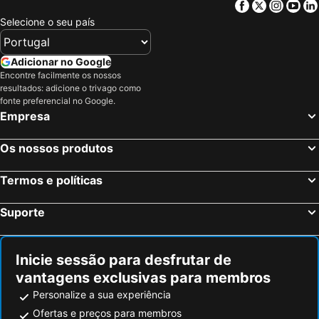
Facebook
Twitter
Insta
Yo
Selecione o seu país
Adicionar no Google
Encontre facilmente os nossos
resultados: adicione o trivago como
fonte preferencial no Google.
Empresa
Os nossos produtos
Termos e políticas
Suporte
Inicie sessão para desfrutar de
vantagens exclusivas para membros
Personalize a sua experiência
Ofertas e preços para membros