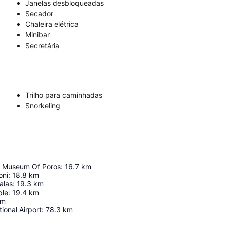
Janelas desbloqueadas
Secador
Chaleira elétrica
Minibar
Secretária
Trilho para caminhadas
Snorkeling
l Museum Of Poros
:
16.7
km
oni
:
18.8
km
alas
:
19.3
km
ple
:
19.4
km
km
ional Airport
:
78.3
km