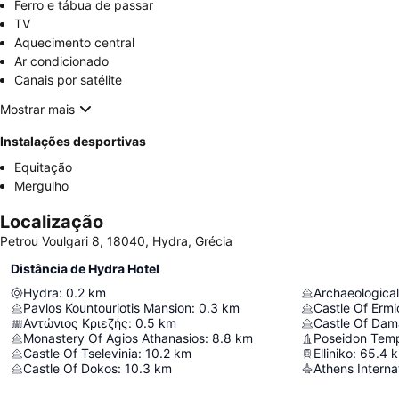
Ferro e tábua de passar
TV
Aquecimento central
Ar condicionado
Canais por satélite
Mostrar mais
Instalações desportivas
Equitação
Mergulho
Localização
Petrou Voulgari 8, 18040, Hydra, Grécia
Distância de Hydra Hotel
Hydra
:
0.2
km
Archaeologica
Pavlos Kountouriotis Mansion
:
0.3
km
Castle Of Ermi
Αντώνιος Κριεζής
:
0.5
km
Castle Of Dam
Monastery Of Agios Athanasios
:
8.8
km
Poseidon Tem
Castle Of Tselevinia
:
10.2
km
Elliniko
:
65.4
Castle Of Dokos
:
10.3
km
Athens Internat