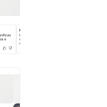
Edifício histórico do século XIX
níficas
Hospede-se em um edifício de virada de século lindam
os e
renovado, que combina o charme histórico com confor
e elementos de design únicos.