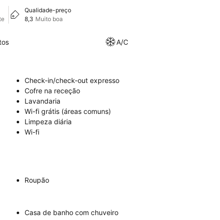
Qualidade-preço
te
8,3
Muito boa
tos
A/C
Check-in/check-out expresso
Cofre na receção
Lavandaria
Wi-fi grátis (áreas comuns)
Limpeza diária
Wi-fi
Roupão
Casa de banho com chuveiro