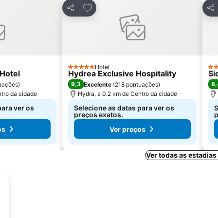
avoritos
Adicionar aos favoritos
Partilhar
Par
Hotel
5 Estrelas
3 E
Hotel
Hydrea Exclusive Hospitality
Si
9,3
8,
uações
)
Excelente
(
218 pontuações
)
ntro da cidade
Hydra, a 0.2 km de Centro da cidade
para ver os
Selecione as datas para ver os
S
preços exatos.
p
os
Ver preços
Ver todas as estadia