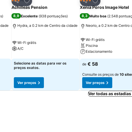
itos
Adicionar aos favoritos
Adicionar aos fav
Hotel
Hotel
3 Estrelas
4 Estrelas
Partilhar
Partilhar
Achilleas Pension
Xenia Poros Image Hotel
8,9
8,3
es
)
Excelente
(
938 pontuações
)
Muito boa
(
2.548 pontua
cidade
Hydra, a 0.2 km de Centro da cidade
Neorio, a 0.2 km de Centro 
Wi-Fi grátis
Wi-Fi grátis
Piscina
A/C
Estacionamento
Selecione as datas para ver os
€ 58
de
preços exatos.
Consulte os preços de
10 site
Ver preços
Ver preços
Ver todas as estadia