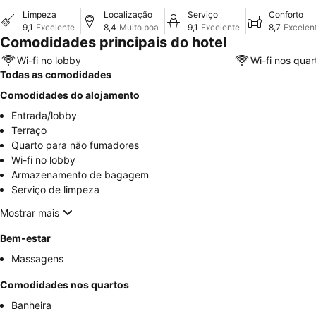
Limpeza
Localização
Serviço
Conforto
9,1
Excelente
8,4
Muito boa
9,1
Excelente
8,7
Excelen
Comodidades principais do hotel
Wi-fi no lobby
Wi-fi nos quar
Todas as comodidades
Comodidades do alojamento
Entrada/lobby
Terraço
Quarto para não fumadores
Wi-fi no lobby
Armazenamento de bagagem
Serviço de limpeza
Mostrar mais
Bem-estar
Massagens
Comodidades nos quartos
Banheira