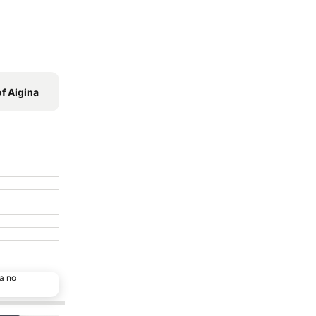
of Aigina
a no