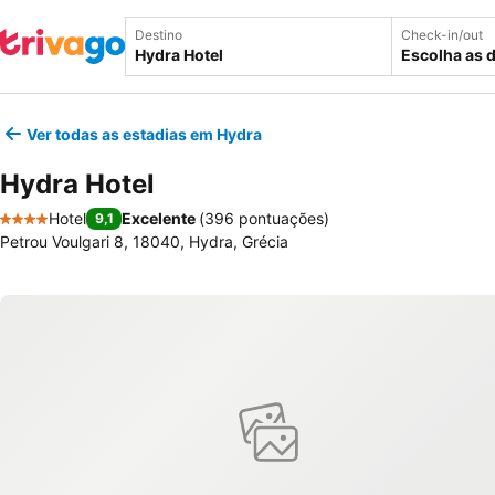
Destino
Check-in/out
Escolha as 
Ver todas as estadias em Hydra
Hydra Hotel
Hotel
Excelente
(
396 pontuações
)
9,1
4 Estrelas
Petrou Voulgari 8, 18040, Hydra, Grécia