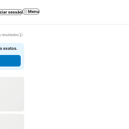
Menu
iciar sessão
 resultados
s exatos.