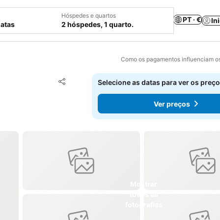
Hóspedes e quartos
PT · €
In
datas
2 hóspedes, 1 quarto.
Como os pagamentos influenciam os
Adicionar aos favoritos
Selecione as datas para ver os preço
Partilhar
Ver preços