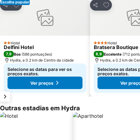
Escolha popular
Adicionar aos favoritos
Adicionar aos f
Partilhar
Partilhar
Hotel
Hotel
2 Estrelas
4 Estrelas
Delfini Hotel
Bratsera Boutique 
7,9
8,9
Boa
(
586 pontuações
)
Excelente
(
712 pont
Hydra, a 0.2 km de Centro da cidade
Hydra, a 0.2 km de Ce
Selecione as datas para ver os
Selecione as datas 
preços exatos.
preços exatos.
Ver preços
Ver preç
Outras estadias em Hydra