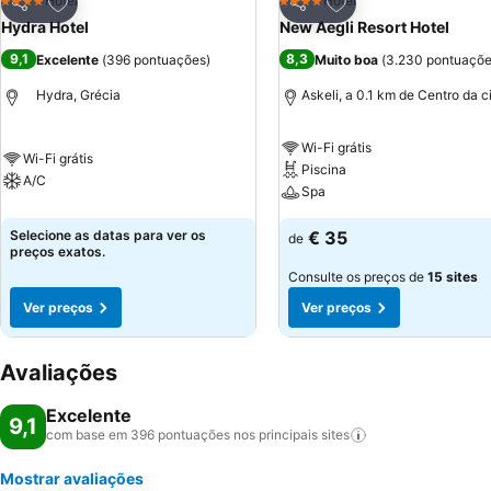
Adicionar aos favoritos
Adicionar aos favor
Hotel
Hotel
4 Estrelas
4 Estrelas
Partilhar
Partilhar
Hydra Hotel
New Aegli Resort Hotel
9,1
8,3
Excelente
(
396 pontuações
)
Muito boa
(
3.230 pontuaçõ
Hydra, Grécia
Askeli, a 0.1 km de Centro da 
Wi-Fi grátis
Wi-Fi grátis
Piscina
A/C
Spa
Selecione as datas para ver os
€ 35
de
preços exatos.
Consulte os preços de
15 sites
Ver preços
Ver preços
Avaliações
Excelente
9,1
com base em 396 pontuações nos principais
sites
Mostrar avaliações