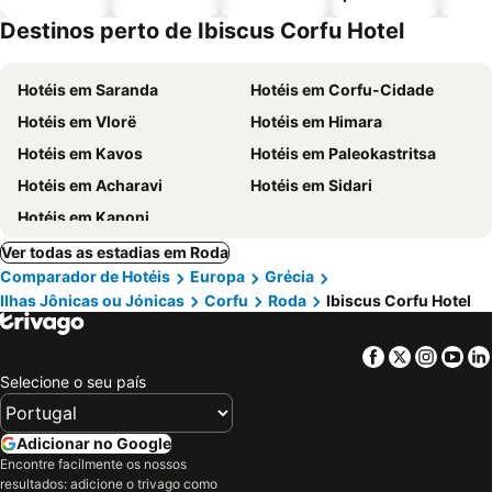
piscinas
animais
Destinos perto de Ibiscus Corfu Hotel
Hotéis em Saranda
Hotéis em Corfu-Cidade
Hotéis em Vlorë
Hotéis em Himara
Hotéis em Kavos
Hotéis em Paleokastritsa
Hotéis em Acharavi
Hotéis em Sidari
Hotéis em Kanoni
Ver todas as estadias em Roda
Comparador de Hotéis
Europa
Grécia
Ilhas Jônicas ou Jónicas
Corfu
Roda
Ibiscus Corfu Hotel
Facebook
Twitter
Insta
Yo
Selecione o seu país
Adicionar no Google
Encontre facilmente os nossos
resultados: adicione o trivago como