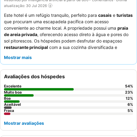
atualização: 30 Jul 2026
Este hotel é um refúgio tranquilo, perfeito para
casais
e
turistas
que procuram uma escapadela pacífica com acesso
conveniente ao charme local. A propriedade possui uma
praia
de areia privada
, oferecendo acesso direto à água e pores do
sol pitorescos. Os hóspedes podem desfrutar do espaçoso
restaurante principal
com a sua cozinha diversificada e
deliciosa, incluindo saladas frescas, várias opções de carne e
Mostrar mais
sobremesas excelentes. O excecional
staff e serviço
recebem
consistentemente muitos elogios pelo seu comportamento
amigável e atencioso. Para a melhor experiência, considere
Avaliações dos hóspedes
reservar um quarto com
vista para o mar
para apreciar
plenamente os arredores deslumbrantes.
Excelente
54
%
Muito boa
23
%
Boa
12
%
Aceitável
6
%
Fraca
5
%
Mostrar avaliações