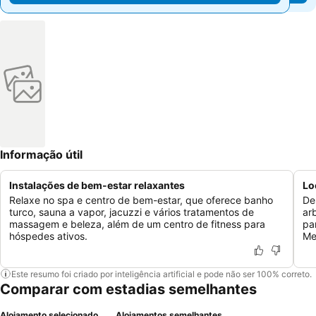
Informação útil
Instalações de bem-estar relaxantes
Lo
Relaxe no spa e centro de bem-estar, que oferece banho
De
turco, sauna a vapor, jacuzzi e vários tratamentos de
ar
massagem e beleza, além de um centro de fitness para
pa
hóspedes ativos.
Me
Este resumo foi criado por inteligência artificial e pode não ser 100% correto.
Comparar com estadias semelhantes
Alojamento selecionado
Alojamentos semelhantes