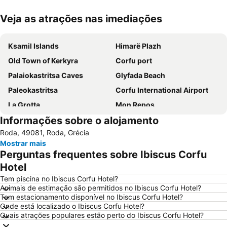
Veja as atrações nas imediações
Ampliar mapa
Ksamil Islands
Himarë Plazh
Old Town of Kerkyra
Corfu port
Palaiokastritsa Caves
Glyfada Beach
Paleokastritsa
Corfu International Airport
La Grotta
Mon Repos
Informações sobre o alojamento
Dassia
Porto
Roda, 49081, Roda, Grécia
Barbati
Nisaki
Mostrar mais
Agios Gordis
Ipsos
Perguntas frequentes sobre Ibiscus Corfu
Ionian Academy
Kassiopi
Hotel
Kontogialos Pelekas Beach
Porto Palermo
Tem piscina no Ibiscus Corfu Hotel?
Animais de estimação são permitidos no Ibiscus Corfu Hotel?
Sidari
Butrint
Tem estacionamento disponível no Ibiscus Corfu Hotel?
Onde está localizado o Ibiscus Corfu Hotel?
Rex
Spianada
Quais atrações populares estão perto do Ibiscus Corfu Hotel?
Pontikonissi
Plazhi i Borshit