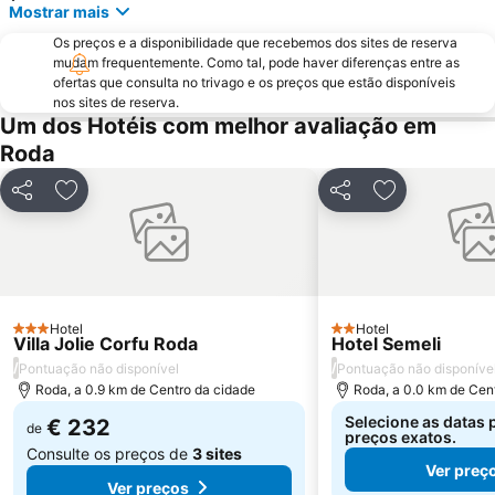
Mostrar mais
Benitses
Issos
Os preços e a disponibilidade que recebemos dos sites de reserva
Canal d'Amour
Drasti
mudam frequentemente. Como tal, pode haver diferenças entre as
ofertas que consulta no trivago e os preços que estão disponíveis
Palea Perithia
Kommeno
nos sites de reserva.
Aqualand Corfu
Syri i Kaltër
Um dos Hotéis com melhor avaliação em
Roda
Ekthesiako Kentro Kerkuras Corexpo
Casino Corfu
Achillion
Messonghi Paralia
Partilhar
Adicionar aos favoritos
Partilhar
Adicionar aos
Hotel
Hotel
3 Estrelas
2 Estrelas
Villa Jolie Corfu Roda
Hotel Semeli
/
/
Pontuação não disponível
Pontuação não disponíve
Roda, a 0.9 km de Centro da cidade
Roda, a 0.0 km de Cen
Selecione as datas 
€ 232
de
preços exatos.
Consulte os preços de
3 sites
Ver preç
Ver preços