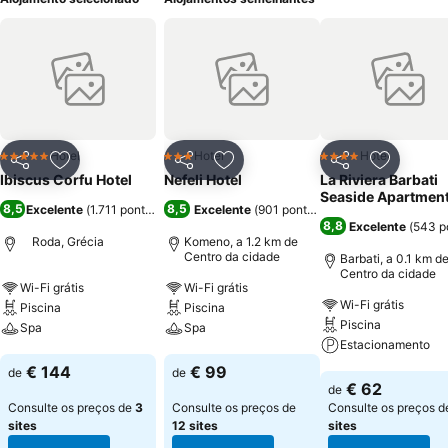
Hotel
Hotel
Hotel
5 Estrelas
3 Estrelas
4 Estrelas
Partilhar
Adicionar aos favoritos
Partilhar
Adicionar aos favoritos
Partilhar
Adicionar
Ibiscus Corfu Hotel
Nefeli Hotel
La Riviera Barbati
Seaside Apartmen
8,5
8,5
Excelente
(
1.711 pontuações
)
Excelente
(
901 pontuações
)
8,8
Excelente
(
543 p
Roda, Grécia
Komeno, a 1.2 km de
Centro da cidade
Barbati, a 0.1 km d
Centro da cidade
Wi-Fi grátis
Wi-Fi grátis
Wi-Fi grátis
Piscina
Piscina
Piscina
Spa
Spa
Estacionamento
Ver preços
Ver preços
€ 144
€ 99
de
de
Ver preços
€ 62
de
Consulte os preços de
3
Consulte os preços de
Consulte os preços 
sites
12 sites
sites