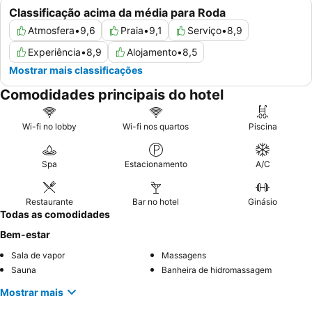
Classificação acima da média para Roda
Atmosfera
•
9,6
Praia
•
9,1
Serviço
•
8,9
Experiência
•
8,9
Alojamento
•
8,5
Mostrar mais classificações
Comodidades principais do hotel
Wi-fi no lobby
Wi-fi nos quartos
Piscina
Spa
Estacionamento
A/C
Restaurante
Bar no hotel
Ginásio
Todas as comodidades
Bem-estar
Sala de vapor
Massagens
Sauna
Banheira de hidromassagem
Mostrar mais