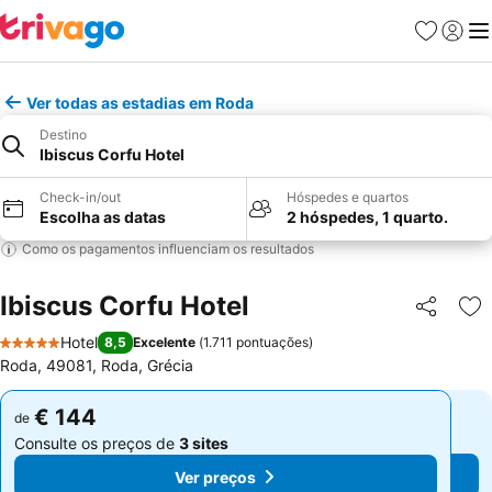
Favoritos
Iniciar
Me
Ver todas as estadias em Roda
Destino
Ibiscus Corfu Hotel
Check-in/out
Hóspedes e quartos
Escolha as datas
2 hóspedes, 1 quarto.
Como os pagamentos influenciam os resultados
Ibiscus Corfu Hotel
Partilhar
Ad
Hotel
8,5
Excelente
(
1.711 pontuações
)
5 Estrelas
Roda, 49081, Roda, Grécia
€ 144
€ 144
de
de
Consulte os preços de
3 sites
Consulte os preços de
3 sites
Ver preços
Ver preços