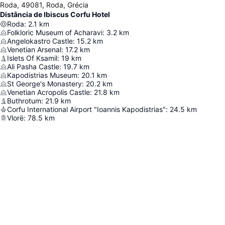
Roda, 49081, Roda, Grécia
Distância de Ibiscus Corfu Hotel
Roda
:
2.1
km
Folkloric Museum of Acharavi
:
3.2
km
Angelokastro Castle
:
15.2
km
Venetian Arsenal
:
17.2
km
Islets Of Ksamil
:
19
km
Ali Pasha Castle
:
19.7
km
Kapodistrias Museum
:
20.1
km
St George's Monastery
:
20.2
km
Venetian Acropolis Castle
:
21.8
km
Buthrotum
:
21.9
km
Corfu International Airport "Ioannis Kapodistrias"
:
24.5
km
Vlorë
:
78.5
km