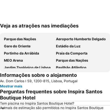
Veja as atrações nas imediações
Ampliar mapa
Parque das Nações
Aeroporto Humberto Delgado
Gare do Oriente
Estádio da Luz
Portinho da Arrábida
Praia da Comporta
MEO Arena
Parque das Nações
Jardim Zoológico de Lisboa
Pavilhão Atlântico
Informações sobre o alojamento
Passeio Marítimo de Algés
Benfica
Av. Dom Carlos I 59, 1200-815, Lisboa, Portugal
Baixa de Lisboa
Parque Eduardo VII
Mostrar mais
Praça de Touros de Campo Pequeno
Praia das Azenhas do Mar
Perguntas frequentes sobre Inspira Santos
Estação de Caminhos de Ferro de Sete Rios
Belém
Boutique Hotel
Avenida da Liberdade
da Figueirinha
Tem piscina no Inspira Santos Boutique Hotel?
Animais de estimação são permitidos no Inspira Santos Boutique