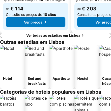
a 2.7 km de Aeroporto Humberto Delgado
Lisboa, a 0.4 km de Ce
€ 114
€ 203
de
de
Consulte os preços de
18 sites
Consulte os preços 
Ver preços
Ver preç
Ver todas as estadias em Lisboa
Outras estadias em Lisboa
Hotel
Bed and
Aparthotel
Hostel
Casa
breakfasts
hósp
Categorias de hotéis populares em Lisboa