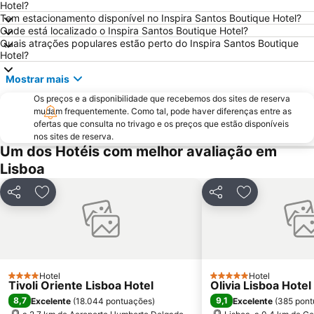
Marquês de Pombal
Estádio do Restelo
Hotel?
Tem estacionamento disponível no Inspira Santos Boutique Hotel?
Praia das Maçãs
Fonte da Telha
Onde está localizado o Inspira Santos Boutique Hotel?
Praia Tróia Mar
Praia da Ericeira
Quais atrações populares estão perto do Inspira Santos Boutique
Hotel?
Parque Natural da Arrabida
Campo Grande
Mostrar mais
Lagoa de Albufeira
do Ouro Sesimbra
Os preços e a disponibilidade que recebemos dos sites de reserva
Tróia Beach
Alcântara
mudam frequentemente. Como tal, pode haver diferenças entre as
Oceanário de Lisboa
Praia da Caparica
ofertas que consulta no trivago e os preços que estão disponíveis
nos sites de reserva.
Chiado
Fundaçao Champalimaud
Um dos Hotéis com melhor avaliação em
Alvalade
Praça do Rossio
Lisboa
Gare do Oriente
Centro Comercial Vasco da Gama
Partilhar
Adicionar aos favoritos
Partilhar
Adicionar aos
Centro Colombo
Estádio José Alvalade
Wonderland Lisboa
Algés Beach
Lumiar
Coliseu dos Recreios
Praia da Ribeira do Cavalo
Galapinhos Beach
Hotel
Hotel
4 Estrelas
5 Estrelas
Tivoli Oriente Lisboa Hotel
Olivia Lisboa Hote
Praça do Comércio
Telheiras
8,7
9,1
Excelente
(
18.044 pontuações
)
Excelente
(
385 pont