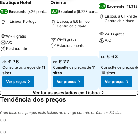
Boutique Hotel
Oriente
8,9
Excelente
(
11.312
9,2
8,7
Excelente
(
426 pontuações
)
Excelente
(
9.773 pontuações
)
Lisboa, a 6.1 km de
Centro da cidade
Lisboa, Portugal
Lisboa, a 5.9 km de
Centro da cidade
Wi-Fi grátis
Wi-Fi grátis
Wi-Fi grátis
A/C
A/C
Estacionamento
Restaurante
€ 63
de
€ 76
€ 77
de
de
Consulte os preços de
11
Consulte os preços de
11
Consulte os preços d
sites
sites
16 sites
Ver preços
Ver preços
Ver preços
Ver todas as estadias em Lisboa
Tendência dos preços
Com base nos preços mais baixos no trivago durante os últimos 30 dias
€ 0
€ 0