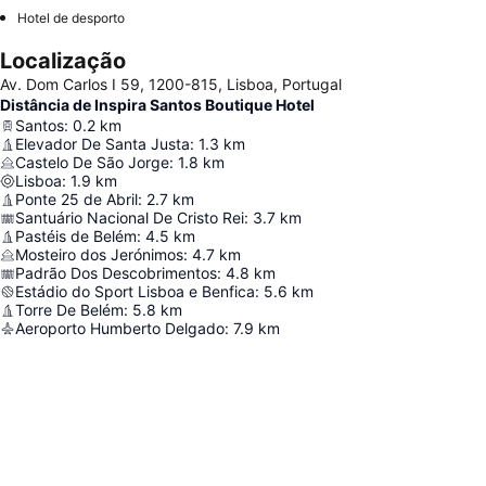
Hotel de desporto
Localização
Av. Dom Carlos I 59, 1200-815, Lisboa, Portugal
Distância de Inspira Santos Boutique Hotel
Santos
:
0.2
km
Elevador De Santa Justa
:
1.3
km
Castelo De São Jorge
:
1.8
km
Lisboa
:
1.9
km
Ponte 25 de Abril
:
2.7
km
Santuário Nacional De Cristo Rei
:
3.7
km
Pastéis de Belém
:
4.5
km
Mosteiro dos Jerónimos
:
4.7
km
Padrão Dos Descobrimentos
:
4.8
km
Estádio do Sport Lisboa e Benfica
:
5.6
km
Torre De Belém
:
5.8
km
Aeroporto Humberto Delgado
:
7.9
km