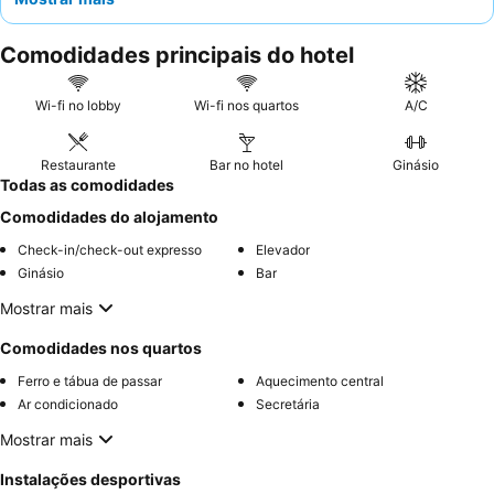
ou socializar, complementado por Wi-Fi gratuito. Os hóspedes
elogiam consistentemente os
funcionários atenciosos
e o
Comodidades principais do hotel
pequeno-almoço geralmente bom, que inclui muitas opções e
toques locais. Para uma estadia mais tranquila, considere pedir
um quarto que não esteja virado para as obras do metro.
Wi-fi no lobby
Wi-fi nos quartos
A/C
Restaurante
Bar no hotel
Ginásio
Todas as comodidades
Comodidades do alojamento
Check-in/check-out expresso
Elevador
Ginásio
Bar
Mostrar mais
Comodidades nos quartos
Ferro e tábua de passar
Aquecimento central
Ar condicionado
Secretária
Mostrar mais
Instalações desportivas