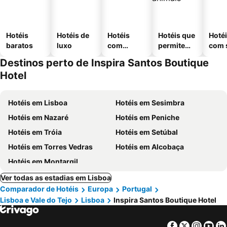
Hotéis
Hotéis de
Hotéis
Hotéis que
Hoté
baratos
luxo
com
permitem
com 
piscinas
animais
Destinos perto de Inspira Santos Boutique
Hotel
Hotéis em Lisboa
Hotéis em Sesimbra
Hotéis em Nazaré
Hotéis em Peniche
Hotéis em Tróia
Hotéis em Setúbal
Hotéis em Torres Vedras
Hotéis em Alcobaça
Hotéis em Montargil
Ver todas as estadias em Lisboa
Comparador de Hotéis
Europa
Portugal
Lisboa e Vale do Tejo
Lisboa
Inspira Santos Boutique Hotel
Facebook
Twitter
Insta
Yo