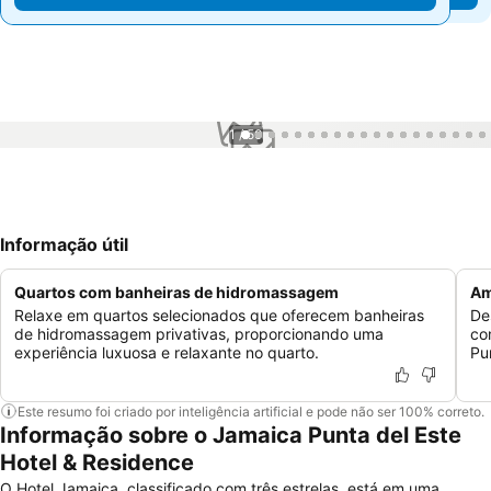
1 / 50
Informação útil
Quartos com banheiras de hidromassagem
Am
Relaxe em quartos selecionados que oferecem banheiras
De
de hidromassagem privativas, proporcionando uma
co
experiência luxuosa e relaxante no quarto.
Pu
Este resumo foi criado por inteligência artificial e pode não ser 100% correto.
Informação sobre o Jamaica Punta del Este
Hotel & Residence
O Hotel Jamaica, classificado com três estrelas, está em uma