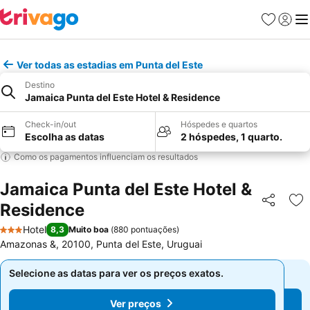
Favoritos
Iniciar
Me
Ver todas as estadias em Punta del Este
Destino
Jamaica Punta del Este Hotel & Residence
Check-in/out
Hóspedes e quartos
Escolha as datas
2 hóspedes, 1 quarto.
Como os pagamentos influenciam os resultados
Jamaica Punta del Este Hotel &
Residence
Partilhar
Ad
Hotel
8,3
Muito boa
(
880 pontuações
)
3 Estrelas
Amazonas &, 20100, Punta del Este, Uruguai
Selecione as datas para ver os preços exatos.
Selecione as datas para ver os preços exatos.
Ver preços
Ver preços