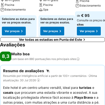
Wi-Fi grátis
Wi-Fi grátis
Piscina
Piscina
Piscina
Estacionamento
Estacionamento
Spa
€ 95
de
Selecione as datas para
Selecione as datas para
Consulte os preços 
ver os preços exatos.
ver os preços exatos.
sites
Ver preços
Ver preços
Ver preços
Ver todas as estadias em Punta del Este
Avaliações
Muito boa
8,3
com base em 880 pontuações nos principais
sites
Resumo de avaliações
Resumido por inteligência artificial a partir de 100+ comentários · Última
atualização: 30 Jul 2026
Este hotel é um centro urbano versátil, ideal para
turistas
e
casais
que procuram uma estadia vibrante e acessível. A sua
localização privilegiada oferece fácil acesso à
Playa Brava
e a
outras praias, com muitas atrações a uma curta distância a pé.