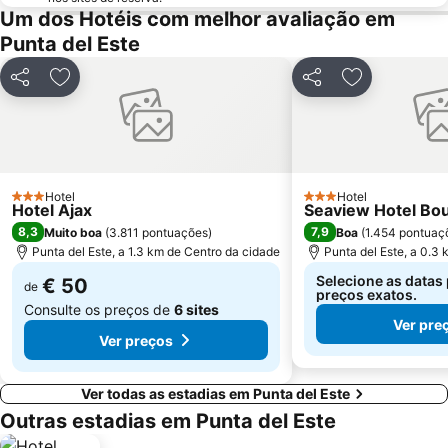
Um dos Hotéis com melhor avaliação em
Punta del Este
Partilhar
Adicionar aos favoritos
Partilhar
Adicionar ao
Hotel
Hotel
3 Estrelas
3 Estrelas
Hotel Ajax
Seaview Hotel Bo
8,3
7,9
Muito boa
(
3.811 pontuações
)
Boa
(
1.454 pontuaç
Punta del Este, a 1.3 km de Centro da cidade
Punta del Este, a 0.3
Selecione as datas 
€ 50
de
preços exatos.
Consulte os preços de
6 sites
Ver pre
Ver preços
Ver todas as estadias em Punta del Este
Outras estadias em Punta del Este