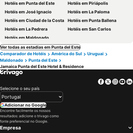
Hotéis em Punta del Este
Hotéis em Piriápolis
Hotéis em José Ignacio
Hotéis em La Paloma
Hotéis em Ciudad de la Costa
Hotéis em Punta Ballena
Hotéis em La Pedrera
Hotéis em San Carlos
Hotéis em Maldonado
Ver todas as estadias em Punta del Este
Comparador de Hotéis
América do Sul
Uruguai
Maldonado
Punta del Este
Jamaica Punta del Este Hotel & Residence
Facebook
Twitter
Insta
Yo
Selecione o seu país
Adicionar no Google
Encontre facilmente os nossos
resultados: adicione o trivago como
fonte preferencial no Google.
Empresa