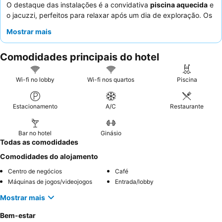
O destaque das instalações é a convidativa
piscina aquecida
e
o jacuzzi, perfeitos para relaxar após um dia de exploração. Os
hóspedes elogiam consistentemente a
natureza atenciosa e
Mostrar mais
acolhedora
dos funcionários, que se esforçam ao máximo, e o
delicioso
buffet de pequeno-almoço
com bolos frescos. Para
Comodidades principais do hotel
aqueles que desejam espaço extra, considere reservar um
apartamento pela sua
amplitude
e varanda funcional.
Wi-fi no lobby
Wi-fi nos quartos
Piscina
Estacionamento
A/C
Restaurante
Bar no hotel
Ginásio
Todas as comodidades
Comodidades do alojamento
Centro de negócios
Café
Máquinas de jogos/videojogos
Entrada/lobby
Mostrar mais
Bem-estar