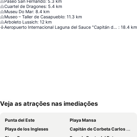
Paseo San Fernando
:
5.3
km
Cuartel de Dragones
:
5.4
km
Museu Do Mar
:
8.4
km
Museo – Taller de Casapueblo
:
11.3
km
Arboleto Lussich
:
12
km
Aeropuerto Internacional Laguna del Sauce "Capitán de Corbeta Carlos Curbelo"
:
18.4
km
Veja as atrações nas imediações
Ampliar mapa
Punta del Este
Playa Mansa
Playa de los Ingleses
Capitán de Corbeta Carlos A. Curbelo International Airport