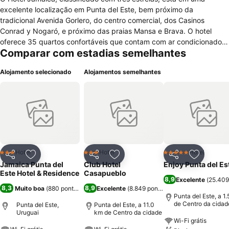
excelente localização em Punta del Este, bem próximo da
tradicional Avenida Gorlero, do centro comercial, dos Casinos
Conrad y Nogaró, e próximo das praias Mansa e Brava. O hotel
oferece 35 quartos confortáveis que contam com ar condicionado,
Comparar com estadias semelhantes
telefone com discagem direta ao exterior, frigobar, tv a cabo e
alguns quartos têm comunicações entre eles, permitindo formar até
Alojamento selecionado
Alojamentos semelhantes
4 quartos conjugados. O hotel oferece serviços de restaurante,
snack-bar, serviços de quarto, cofre, lavanderia, estacionamento,
serviços de praia e cobertura médica de emergência. Para o lazer
dos hóspedes, conta com piscina e banheira de hidromassagem,
bem como com uma academia de ginástica e aluguel de bicicletas.
Hotel
Hotel
Hotel
3 Estrelas
3 Estrelas
5 Estrelas
Partilhar
Adicionar aos favoritos
Partilhar
Adicionar aos favoritos
Partilhar
Adicionar
Jamaica Punta del
Club Hotel
Enjoy Punta del Es
Este Hotel & Residence
Casapueblo
8,9
Excelente
(
25.409
8,3
8,9
Muito boa
(
880 pontuações
)
Excelente
(
8.849 pontuações
)
Punta del Este, a 1
de Centro da cidad
Punta del Este,
Punta del Este, a 11.0
Uruguai
km de Centro da cidade
Wi-Fi grátis