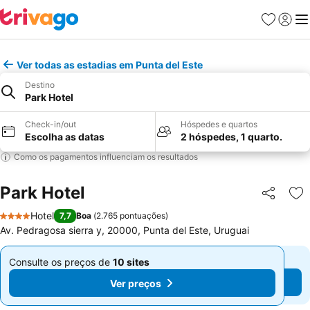
Favoritos
Iniciar
Me
Ver todas as estadias em Punta del Este
Destino
Park Hotel
Check-in/out
Hóspedes e quartos
Escolha as datas
2 hóspedes, 1 quarto.
Como os pagamentos influenciam os resultados
Park Hotel
Partilhar
Ad
Hotel
7,7
Boa
(
2.765 pontuações
)
4 Estrelas
Av. Pedragosa sierra y, 20000, Punta del Este, Uruguai
Consulte os preços de
10 sites
Consulte os preços de
10 sites
De
De
Ver preços
Ver preços
€ 59
€ 59