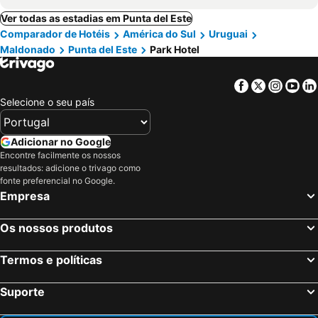
Ver todas as estadias em Punta del Este
Comparador de Hotéis
América do Sul
Uruguai
Maldonado
Punta del Este
Park Hotel
Facebook
Twitter
Insta
Yo
Selecione o seu país
Adicionar no Google
Encontre facilmente os nossos
resultados: adicione o trivago como
fonte preferencial no Google.
Empresa
Os nossos produtos
Termos e políticas
Suporte