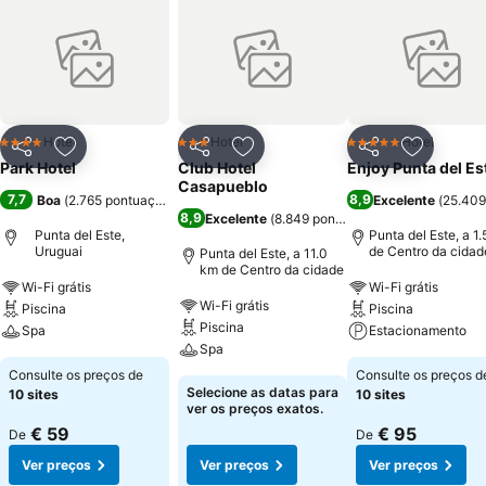
Hotel
Hotel
Hotel
4 Estrelas
3 Estrelas
5 Estrelas
Partilhar
Adicionar aos favoritos
Partilhar
Adicionar aos favoritos
Partilhar
Adicionar
Park Hotel
Club Hotel
Enjoy Punta del Es
Casapueblo
7,7
8,9
Boa
(
2.765 pontuações
)
Excelente
(
25.409
8,9
Excelente
(
8.849 pontuações
)
Punta del Este,
Punta del Este, a 1
Uruguai
de Centro da cidad
Punta del Este, a 11.0
km de Centro da cidade
Wi-Fi grátis
Wi-Fi grátis
Wi-Fi grátis
Piscina
Piscina
Piscina
Spa
Estacionamento
Spa
Consulte os preços de
Consulte os preços d
Selecione as datas para
10 sites
10 sites
ver os preços exatos.
€ 59
€ 95
De
De
Ver preços
Ver preços
Ver preços