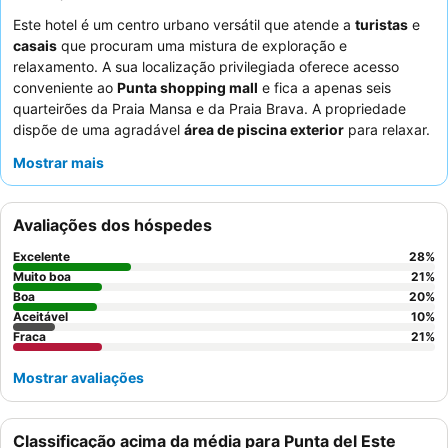
Este hotel é um centro urbano versátil que atende a
turistas
e
casais
que procuram uma mistura de exploração e
relaxamento. A sua localização privilegiada oferece acesso
conveniente ao
Punta shopping mall
e fica a apenas seis
quarteirões da Praia Mansa e da Praia Brava. A propriedade
dispõe de uma agradável
área de piscina exterior
para relaxar.
Os hóspedes elogiam consistentemente a educação e a
Mostrar mais
prestatividade dos funcionários, embora o pequeno-almoço
receba críticas mistas, muitas vezes destacadas pela sua
variedade de iguarias caseiras. Para uma experiência mais
Avaliações dos hóspedes
tranquila, os hóspedes devem solicitar um quarto virado para o
jardim.
Excelente
28
%
Muito boa
21
%
Boa
20
%
Aceitável
10
%
Fraca
21
%
Mostrar avaliações
Classificação acima da média para Punta del Este