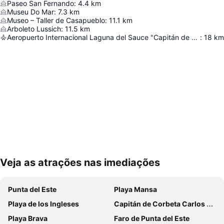
Paseo San Fernando
:
4.4
km
Museu Do Mar
:
7.3
km
Museo – Taller de Casapueblo
:
11.1
km
Arboleto Lussich
:
11.5
km
Aeropuerto Internacional Laguna del Sauce "Capitán de Corbeta Carlos Curbelo"
:
18
km
Veja as atrações nas imediações
Ampliar mapa
Punta del Este
Playa Mansa
Playa de los Ingleses
Capitán de Corbeta Carlos A. Curbelo International Airport
Playa Brava
Faro de Punta del Este