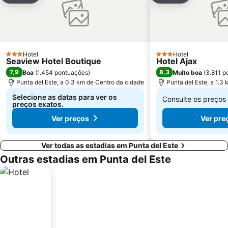
Hotel
Hotel
3 Estrelas
3 Estrelas
Seaview Hotel Boutique
Hotel Ajax
7,9
8,3
Boa
(
1.454 pontuações
)
Muito boa
(
3.811 p
Punta del Este, a 0.3 km de Centro da cidade
Punta del Este, a 1.3
Selecione as datas para ver os
Consulte os preços
preços exatos.
De
Ver preços
Ver pre
€ 50
Ver todas as estadias em Punta del Este
Outras estadias em Punta del Este