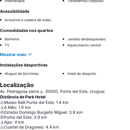
Hidroterapia
Tratamentos corporais
Acessibilidade
Acessível a cadeira de rodas
Comodidades nos quartos
Banheira
Janelas desbloqueadas
TV
Aquecimento central
Mostrar mais
Instalações desportivas
Aluguer de bicicletas
Hotel de desporto
Localização
Av. Pedragosa sierra y, 20000, Punta del Este, Uruguai
Distância de Park Hotel
Museo Ralli Punta del Este
:
1.4
km
A Mão
:
1.9
km
Estadio Domingo Burgeño Miguel
:
3.8
km
Punta del Este
:
3.9
km
Ajax
:
4
km
Cuartel de Dragones
:
4.4
km