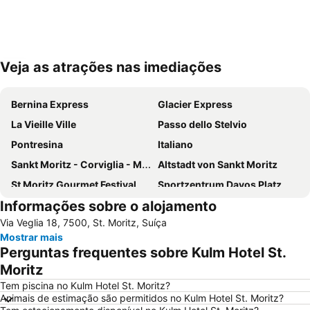
Veja as atrações nas imediações
Ampliar mapa
Bernina Express
Glacier Express
La Vieille Ville
Passo dello Stelvio
Pontresina
Italiano
Sankt Moritz - Corviglia - Marguns
Altstadt von Sankt Moritz
St Moritz Gourmet Festival
Sportzentrum Davos Platz
Informações sobre o alojamento
White Turf
Davos Rinerhorn
Via Veglia 18, 7500, St. Moritz, Suíça
Iglu Dorf Davos-Klosters
Opera Festival Engadin St Moritz
Mostrar mais
Bahnhof Sankt Moritz
St Moritzersee
Perguntas frequentes sobre Kulm Hotel St.
Flüelapass
Lenzerheide
Moritz
Arosa
Wild Girls on Snow
Tem piscina no Kulm Hotel St. Moritz?
Animais de estimação são permitidos no Kulm Hotel St. Moritz?