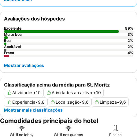
piscinas interiores e exteriores, várias saunas e um centro de
fitness bem equipado, atende a todos os hóspedes. Os
hóspedes elogiam consistentemente o calor e profissionalismo
Avaliações dos hóspedes
do pessoal, juntamente com um
extenso buffet de pequeno-
almoço
com opções diversas, frescas e locais. Para uma
Excelente
89
%
experiência elevada, considere reservar uma das novas
suites
Muito boa
3
%
júnior
Boa
para elegância contemporânea e detalhes refinados.
2
%
Aceitável
2
%
Fraca
4
%
Mostrar avaliações
Classificação acima da média para St. Moritz
Atividades
•
10
Atividades ao ar livre
•
10
Experiência
•
9,8
Localização
•
9,6
Limpeza
•
9,6
Mostrar mais classificações
Comodidades principais do hotel
Wi-fi no lobby
Wi-fi nos quartos
Piscina