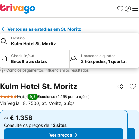
Favoritos
Iniciar
Me
Ver todas as estadias em St. Moritz
Destino
Kulm Hotel St. Moritz
Check-in/out
Hóspedes e quartos
Escolha as datas
2 hóspedes, 1 quarto.
Como os pagamentos influenciam os resultados
Kulm Hotel St. Moritz
Partilhar
Ad
Hotel
9,5
Excelente
(
2.258 pontuações
)
5 Estrelas
Via Veglia 18, 7500, St. Moritz, Suíça
€ 1.358
€ 1.358
de
de
Consulte os preços de
12 sites
Consulte os preços de
12 sites
Ver preços
Ver preços