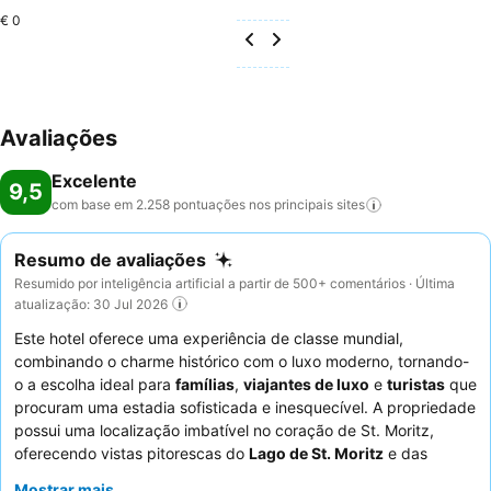
€ 0
Avaliações
Excelente
9,5
com base em 2.258 pontuações nos principais
sites
Resumo de avaliações
Resumido por inteligência artificial a partir de 500+ comentários · Última
atualização: 30 Jul 2026
Este hotel oferece uma experiência de classe mundial,
combinando o charme histórico com o luxo moderno, tornando-
o a escolha ideal para
famílias
,
viajantes de luxo
e
turistas
que
procuram uma estadia sofisticada e inesquecível. A propriedade
possui uma localização imbatível no coração de St. Moritz,
oferecendo vistas pitorescas do
Lago de St. Moritz
e das
montanhas circundantes. A excecional
área de spa
, com
Mostrar mais