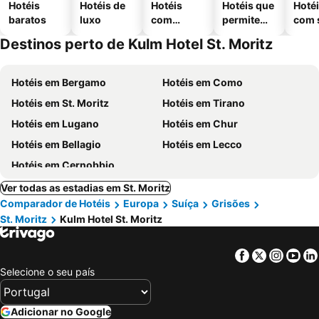
Hotéis
Hotéis de
Hotéis
Hotéis que
Hoté
baratos
luxo
com
permitem
com 
piscinas
animais
Destinos perto de Kulm Hotel St. Moritz
Hotéis em Bergamo
Hotéis em Como
Hotéis em St. Moritz
Hotéis em Tirano
Hotéis em Lugano
Hotéis em Chur
Hotéis em Bellagio
Hotéis em Lecco
Hotéis em Cernobbio
Ver todas as estadias em St. Moritz
Comparador de Hotéis
Europa
Suíça
Grisões
St. Moritz
Kulm Hotel St. Moritz
Facebook
Twitter
Insta
Yo
Selecione o seu país
Adicionar no Google