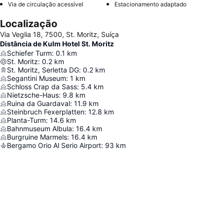
Via de circulação acessível
Estacionamento adaptado
Localização
Via Veglia 18, 7500, St. Moritz, Suíça
Distância de Kulm Hotel St. Moritz
Schiefer Turm
:
0.1
km
St. Moritz
:
0.2
km
St. Moritz, Serletta DG
:
0.2
km
Segantini Museum
:
1
km
Schloss Crap da Sass
:
5.4
km
Nietzsche-Haus
:
9.8
km
Ruina da Guardaval
:
11.9
km
Steinbruch Fexerplatten
:
12.8
km
Planta-Turm
:
14.6
km
Bahnmuseum Albula
:
16.4
km
Burgruine Marmels
:
16.4
km
Bergamo Orio Al Serio Airport
:
93
km