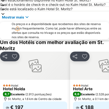
Tem estacionamento disponível no Kulm Hotel St. Moritz?
Qual é o horário de check-in e check-out no Kulm Hotel St. Moritz?
Onde está localizado o Kulm Hotel St. Moritz?
Mostrar mais
Os preços e a disponibilidade que recebemos dos sites de reserva
mudam frequentemente. Como tal, pode haver diferenças entre as
ofertas que consulta no trivago e os preços que estão disponíveis
nos sites de reserva.
Um dos Hotéis com melhor avaliação em St.
Moritz
Partilhar
Adicionar aos favoritos
Partilhar
Adicionar aos
Hotel
Hotel
3 Estrelas
3 Estrelas
Hotel Nolda
Hotel Arte
8,7
8,6
Excelente
(
2.913 pontuações
)
Excelente
(
2.528 po
St. Moritz, a 1.6 km de Centro da cidade
St. Moritz, a 0.1 km de
€ 197
€ 188
de
de