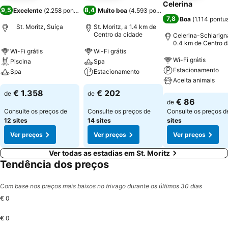
Celerina
9,5
8,4
Excelente
(
2.258 pontuações
)
Muito boa
(
4.593 pontuações
)
7,8
Boa
(
1.114 pontu
St. Moritz, Suíça
St. Moritz, a 1.4 km de
Centro da cidade
Celerina-Schlarign
0.4 km de Centro d
cidade
Wi-Fi grátis
Wi-Fi grátis
Wi-Fi grátis
Piscina
Spa
Estacionamento
Spa
Estacionamento
Aceita animais
€ 1.358
€ 202
de
de
€ 86
de
Consulte os preços de
Consulte os preços de
Consulte os preços 
12 sites
14 sites
sites
Ver preços
Ver preços
Ver preços
Ver todas as estadias em St. Moritz
Tendência dos preços
Com base nos preços mais baixos no trivago durante os últimos 30 dias
€ 0
€ 0