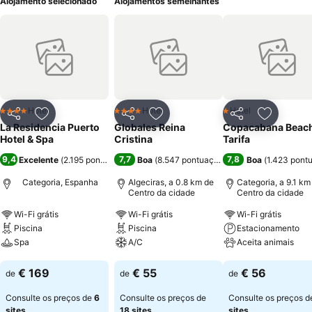
Alojamento selecionado
Alojamentos semelhantes
Hotel
Hotel
Hotel
4 Estrelas
4 Estrelas
1 Estrelas
Partilhar
Adicionar aos favoritos
Partilhar
Adicionar aos favoritos
Partilhar
Adicionar
La Residencia Puerto
Globales Reina
Copacabana Beac
Hotel & Spa
Cristina
Tarifa
9,4
7,7
7,8
Excelente
(
2.195 pontuações
)
Boa
(
8.547 pontuações
)
Boa
(
1.423 pont
Categoria, Espanha
Algeciras, a 0.8 km de
Categoria, a 9.1 km
Centro da cidade
Centro da cidade
Wi-Fi grátis
Wi-Fi grátis
Wi-Fi grátis
Piscina
Piscina
Estacionamento
Spa
A/C
Aceita animais
Ver preços
Ver preços
Ver preços
€ 169
€ 55
€ 56
de
de
de
Consulte os preços de
6
Consulte os preços de
Consulte os preços 
sites
18 sites
sites