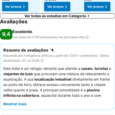
Ver preços
Ver preços
Ver preços
Ver todas as estadias em Categoria
Avaliações
Excelente
9,4
com base em 2.195 pontuações nos principais
sites
Resumo de avaliações
Resumido por inteligência artificial a partir de 1.000+ comentários · Última
atualização: 30 Jul 2026
Este hotel é um refúgio vibrante que atende a
casais
,
turistas
e
viajantes de luxo
que procuram uma mistura de relaxamento e
exploração. A sua
localização imbatível
diretamente em frente
ao porto de ferry oferece acesso conveniente tanto à cidade
velha quanto à praia. A principal comodidade é a
piscina
infinita na cobertura
, aquecida durante todo o ano e com
vistas deslumbrantes, complementada por um conveniente bar
Mostrar mais
de piscina. Os hóspedes elogiam consistentemente os
funcionários excecionais e o excelente
buffet de pequeno-