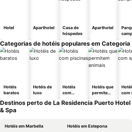
Hotel
Aparthotel
Casa de
Aparthotel
Parq
hóspedes
camp
Categorias de hotéis populares em Categoria
Hotéis
Hotéis de
Hotéis
Hotéis que
Hoté
baratos
luxo
com
permitem
com 
piscinas
animais
Destinos perto de La Residencia Puerto Hotel
& Spa
Hotéis em Marbella
Hotéis em Estepona