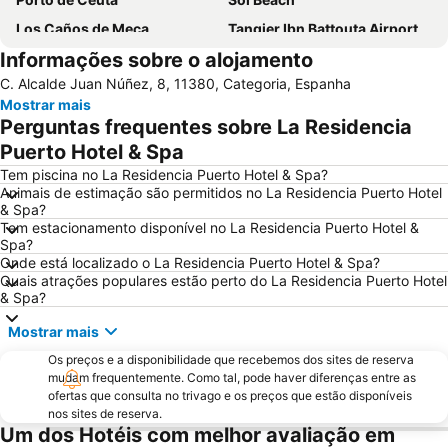
Los Caños de Meca
Tangier Ibn Battouta Airport
Informações sobre o alojamento
Sobrevela
Kasbah
C. Alcalde Juan Núñez, 8, 11380, Categoria, Espanha
Marshan
Puerto Bahía de Algeciras
Mostrar mais
Valdevaqueros
Achakar
Perguntas frequentes sobre La Residencia
Playa de los Lances
Ao Trabalhador Espanhol em Gibraltar
Puerto Hotel & Spa
Cabo Negro Royal Golf Club
Playa Chica
Tem piscina no La Residencia Puerto Hotel & Spa?
Animais de estimação são permitidos no La Residencia Puerto Hotel
Poniente
Dar-el-Makhzen Palace
& Spa?
Tem estacionamento disponível no La Residencia Puerto Hotel &
Alcaidesa
Hercules Caves
Spa?
Getares
Port of Gibraltar
Onde está localizado o La Residencia Puerto Hotel & Spa?
Quais atrações populares estão perto do La Residencia Puerto Hotel
Main Street
Gibraltar Coach Terminus
& Spa?
Marco Polo
M'diq Beach
Mostrar mais
Mendoubia Gardens
Playa del Carmen
Os preços e a disponibilidade que recebemos dos sites de reserva
Punta de Chullera
Playa de Punta Paloma
mudam frequentemente. Como tal, pode haver diferenças entre as
ofertas que consulta no trivago e os preços que estão disponíveis
Faro de Punta Carnero
Estación de Tren
nos sites de reserva.
Um dos Hotéis com melhor avaliação em
Plaza Alta
Rochedo de Gibraltar Reserva Natural