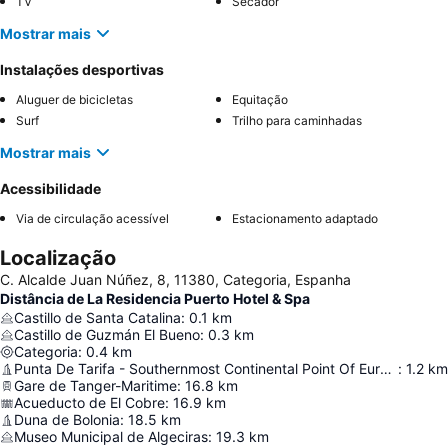
TV
Secador
Mostrar mais
Instalações desportivas
Aluguer de bicicletas
Equitação
Surf
Trilho para caminhadas
Mostrar mais
Acessibilidade
Via de circulação acessível
Estacionamento adaptado
Localização
C. Alcalde Juan Núñez, 8, 11380, Categoria, Espanha
Distância de La Residencia Puerto Hotel & Spa
Castillo de Santa Catalina
:
0.1
km
Castillo de Guzmán El Bueno
:
0.3
km
Categoria
:
0.4
km
Punta De Tarifa - Southernmost Continental Point Of Europe
:
1.2
km
Gare de Tanger-Maritime
:
16.8
km
Acueducto de El Cobre
:
16.9
km
Duna de Bolonia
:
18.5
km
Museo Municipal de Algeciras
:
19.3
km