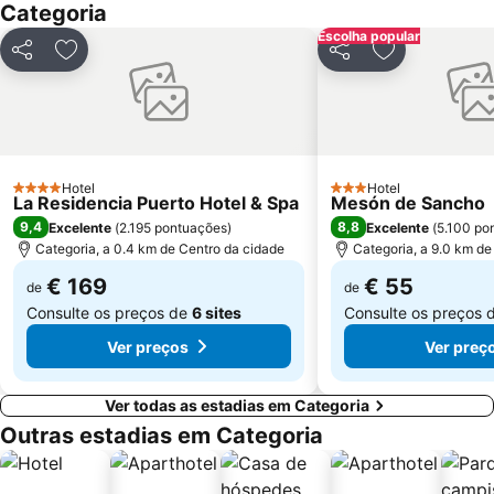
Categoria
Gibraltar International Airport
Tres Piedras Fnideq Beach
Escolha popular
Cape Spartel
Roman ruins of Baelo Claudia
Partilhar
Adicionar aos favoritos
Partilhar
Adicionar aos
Bahía Park
Esencia
Calle Regino Martinez - Calle Ancha
El Rinconcillo
Europa Point
Benítez
Cathedral of Saint Mary the Crowned
Casemates Square
Hotel
Hotel
4 Estrelas
3 Estrelas
La Residencia Puerto Hotel & Spa
Mesón de Sancho
9,4
8,8
Excelente
(
2.195 pontuações
)
Excelente
(
5.100 po
Categoria, a 0.4 km de Centro da cidade
Categoria, a 9.0 km de
€ 169
€ 55
de
de
Consulte os preços de
6 sites
Consulte os preços 
Ver preços
Ver preç
Ver todas as estadias em Categoria
Outras estadias em Categoria