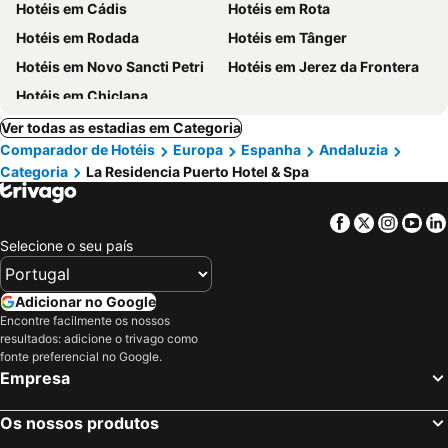
Hotéis em Cádis
Hotéis em Rota
Hotéis em Rodada
Hotéis em Tânger
Hotéis em Novo Sancti Petri
Hotéis em Jerez da Frontera
Hotéis em Chiclana
Ver todas as estadias em Categoria
Comparador de Hotéis
Europa
Espanha
Andaluzia
Categoria
La Residencia Puerto Hotel & Spa
Facebook
Twitter
Insta
Yo
Selecione o seu país
Adicionar no Google
Encontre facilmente os nossos
resultados: adicione o trivago como
fonte preferencial no Google.
Empresa
Os nossos produtos