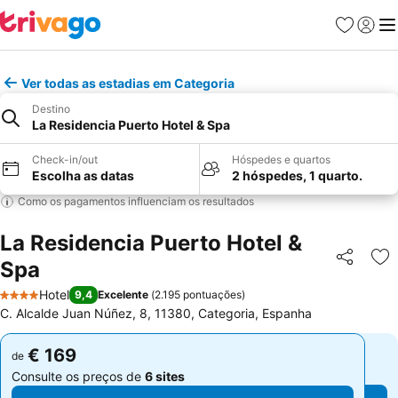
Favoritos
Iniciar
Me
Ver todas as estadias em Categoria
Destino
La Residencia Puerto Hotel & Spa
Check-in/out
Hóspedes e quartos
Escolha as datas
2 hóspedes, 1 quarto.
Como os pagamentos influenciam os resultados
La Residencia Puerto Hotel &
Spa
Partilhar
Ad
Hotel
9,4
Excelente
(
2.195 pontuações
)
4 Estrelas
C. Alcalde Juan Núñez, 8, 11380, Categoria, Espanha
€ 169
€ 169
de
de
Consulte os preços de
6 sites
Consulte os preços de
6 sites