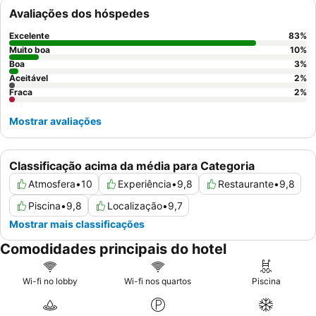
almoço
, frequentemente descrito como um dos melhores de
Avaliações dos hóspedes
Espanha. Para uma experiência verdadeiramente indulgente,
considere reservar um quarto com
vista para o porto
ou uma
Excelente
83
%
varanda para desfrutar da paisagem circundante.
Muito boa
10
%
Boa
3
%
Aceitável
2
%
Fraca
2
%
Mostrar avaliações
Classificação acima da média para Categoria
Atmosfera
•
10
Experiência
•
9,8
Restaurante
•
9,8
Piscina
•
9,8
Localização
•
9,7
Mostrar mais classificações
Comodidades principais do hotel
Wi-fi no lobby
Wi-fi nos quartos
Piscina