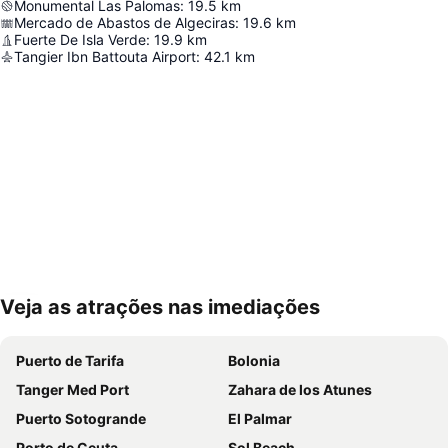
Monumental Las Palomas
:
19.5
km
Mercado de Abastos de Algeciras
:
19.6
km
Fuerte De Isla Verde
:
19.9
km
Tangier Ibn Battouta Airport
:
42.1
km
Veja as atrações nas imediações
Ampliar mapa
Puerto de Tarifa
Bolonia
Tanger Med Port
Zahara de los Atunes
Puerto Sotogrande
El Palmar
Porto de Ceuta
Sol Beach