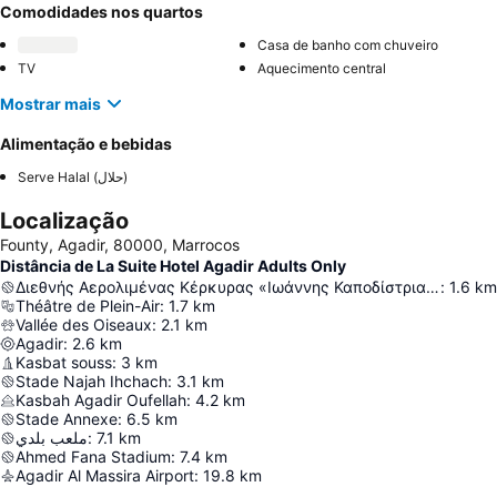
Comodidades nos quartos
Casa de banho com chuveiro
TV
Aquecimento central
Mostrar mais
Alimentação e bebidas
Serve Halal (حلال)
Localização
Founty, Agadir, 80000, Marrocos
Distância de La Suite Hotel Agadir Adults Only
Διεθνής Αερολιμένας Κέρκυρας «Ιωάννης Καποδίστριας»
:
1.6
km
Théâtre de Plein-Air
:
1.7
km
Vallée des Oiseaux
:
2.1
km
Agadir
:
2.6
km
Kasbat souss
:
3
km
Stade Najah Ihchach
:
3.1
km
Kasbah Agadir Oufellah
:
4.2
km
Stade Annexe
:
6.5
km
ملعب بلدي
:
7.1
km
Ahmed Fana Stadium
:
7.4
km
Agadir Al Massira Airport
:
19.8
km