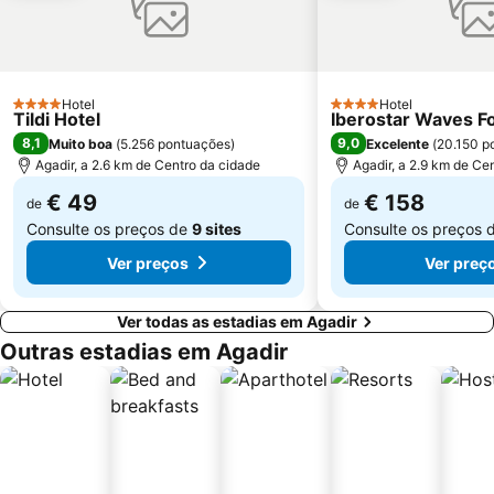
Hotel
Hotel
4 Estrelas
4 Estrelas
Tildi Hotel
Iberostar Waves F
8,1
9,0
Muito boa
(
5.256 pontuações
)
Excelente
(
20.150 p
Agadir, a 2.6 km de Centro da cidade
Agadir, a 2.9 km de Ce
€ 49
€ 158
de
de
Consulte os preços de
9 sites
Consulte os preços 
Ver preços
Ver preç
Ver todas as estadias em Agadir
Outras estadias em Agadir