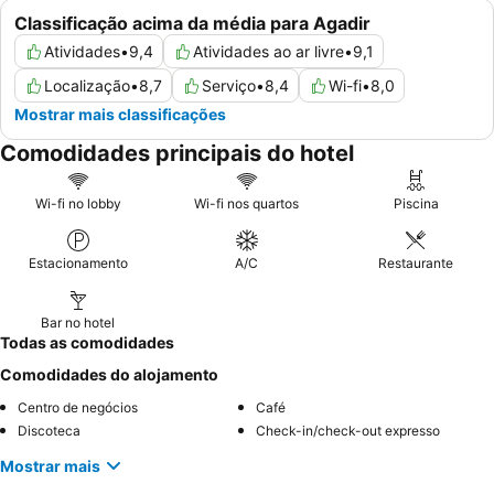
Classificação acima da média para Agadir
Atividades
•
9,4
Atividades ao ar livre
•
9,1
Localização
•
8,7
Serviço
•
8,4
Wi-fi
•
8,0
Mostrar mais classificações
Comodidades principais do hotel
Wi-fi no lobby
Wi-fi nos quartos
Piscina
Estacionamento
A/C
Restaurante
Bar no hotel
Todas as comodidades
Comodidades do alojamento
Centro de negócios
Café
Discoteca
Check-in/check-out expresso
Mostrar mais