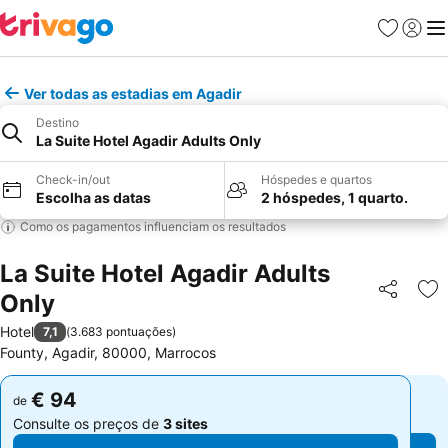
Favoritos
Iniciar
Me
Ver todas as estadias em Agadir
Destino
La Suite Hotel Agadir Adults Only
Check-in/out
Hóspedes e quartos
Escolha as datas
2 hóspedes, 1 quarto.
Como os pagamentos influenciam os resultados
La Suite Hotel Agadir Adults
Only
Partilhar
Ad
Hotel
7,1
(
3.683 pontuações
)
Founty, Agadir, 80000, Marrocos
€ 94
€ 94
de
de
Consulte os preços de
3 sites
Consulte os preços de
3 sites