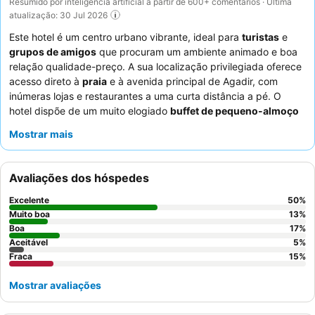
Resumido por inteligência artificial a partir de 600+ comentários · Última
atualização: 30 Jul 2026
Este hotel é um centro urbano vibrante, ideal para
turistas
e
grupos de amigos
que procuram um ambiente animado e boa
relação qualidade-preço. A sua localização privilegiada oferece
acesso direto à
praia
e à avenida principal de Agadir, com
inúmeras lojas e restaurantes a uma curta distância a pé. O
hotel dispõe de um muito elogiado
buffet de pequeno-almoço
com uma variedade de opções marroquinas e frescas, incluindo
Mostrar mais
um delicioso sumo de laranja natural. Os hóspedes elogiam
consistentemente os
funcionários simpáticos e atenciosos
,
particularmente a equipa da receção, pelo seu serviço
Avaliações dos hóspedes
excecional. Para uma experiência mais tranquila, os hóspedes
devem considerar solicitar um quarto longe da área da
Excelente
50
%
discoteca.
Muito boa
13
%
Boa
17
%
Aceitável
5
%
Fraca
15
%
Mostrar avaliações