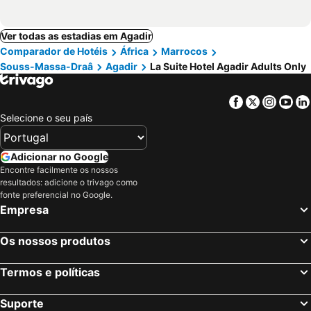
Ver todas as estadias em Agadir
Comparador de Hotéis
África
Marrocos
Souss-Massa-Draâ
Agadir
La Suite Hotel Agadir Adults Only
Facebook
Twitter
Insta
Yo
Selecione o seu país
Adicionar no Google
Encontre facilmente os nossos
resultados: adicione o trivago como
fonte preferencial no Google.
Empresa
Os nossos produtos
Termos e políticas
Suporte