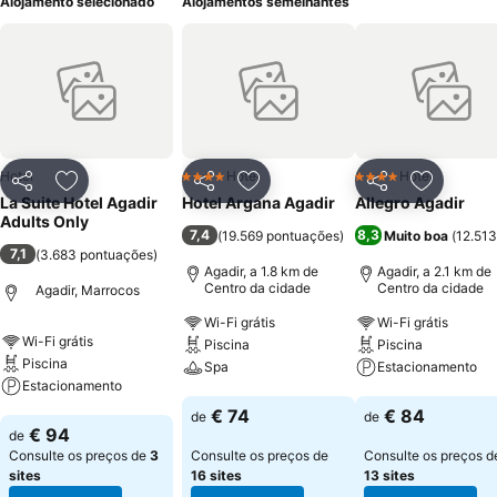
Alojamento selecionado
Alojamentos semelhantes
Hotel
Hotel
Hotel
4 Estrelas
4 Estrelas
Partilhar
Adicionar aos favoritos
Partilhar
Adicionar aos favoritos
Partilhar
Adicionar
La Suite Hotel Agadir
Hotel Argana Agadir
Allegro Agadir
Adults Only
7,4
8,3
(
19.569 pontuações
)
Muito boa
(
12.513
7,1
(
3.683 pontuações
)
Agadir, a 1.8 km de
Agadir, a 2.1 km de
Centro da cidade
Centro da cidade
Agadir, Marrocos
Wi-Fi grátis
Wi-Fi grátis
Wi-Fi grátis
Piscina
Piscina
Piscina
Spa
Estacionamento
Estacionamento
Ver preços
Ver preços
€ 74
€ 84
de
de
Ver preços
€ 94
de
Consulte os preços de
3
Consulte os preços de
Consulte os preços d
sites
16 sites
13 sites