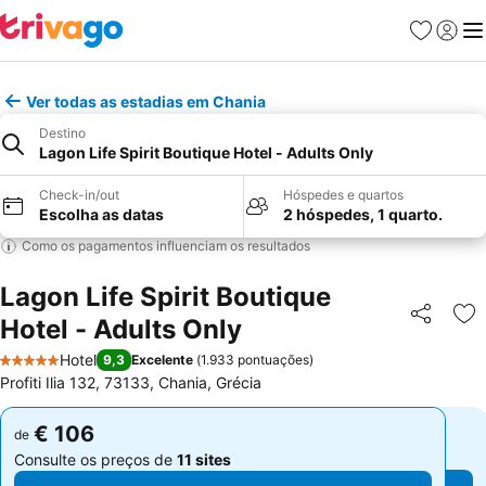
Favoritos
Iniciar
Me
Ver todas as estadias em Chania
Destino
Lagon Life Spirit Boutique Hotel - Adults Only
Check-in/out
Hóspedes e quartos
Escolha as datas
2 hóspedes, 1 quarto.
Como os pagamentos influenciam os resultados
Lagon Life Spirit Boutique
Hotel - Adults Only
Partilhar
Ad
Hotel
9,3
Excelente
(
1.933 pontuações
)
5 Estrelas
Profiti Ilia 132, 73133, Chania, Grécia
€ 106
€ 106
de
de
Consulte os preços de
11 sites
Consulte os preços de
11 sites