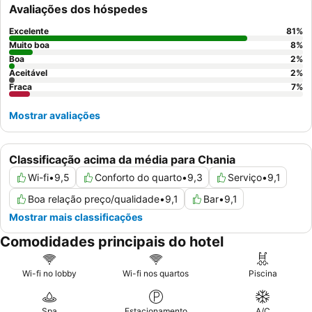
Avaliações dos hóspedes
Excelente
81
%
Muito boa
8
%
Boa
2
%
Aceitável
2
%
Fraca
7
%
Mostrar avaliações
Classificação acima da média para Chania
Wi-fi
•
9,5
Conforto do quarto
•
9,3
Serviço
•
9,1
Boa relação preço/qualidade
•
9,1
Bar
•
9,1
Mostrar mais classificações
Comodidades principais do hotel
Wi-fi no lobby
Wi-fi nos quartos
Piscina
Spa
Estacionamento
A/C