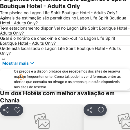
Pahiana
Almyrida
Boutique Hotel - Adults Only
Georgioupolis
Lake Kournas
Tem piscina no Lagon Life Spirit Boutique Hotel - Adults Only?
Animais de estimação são permitidos no Lagon Life Spirit Boutique
Kissamos Port
Agii Apostoli
Hotel - Adults Only?
Tem estacionamento disponível no Lagon Life Spirit Boutique Hotel -
Giaourtoplimmira
Kiani Akti
Adults Only?
Vamos Traditional Village
Topolia Gorge
Qual é o horário de check-in e check-out no Lagon Life Spirit
Boutique Hotel - Adults Only?
741 00
Onde está localizado o Lagon Life Spirit Boutique Hotel - Adults
Only?
Mostrar mais
Os preços e a disponibilidade que recebemos dos sites de reserva
mudam frequentemente. Como tal, pode haver diferenças entre as
ofertas que consulta no trivago e os preços que estão disponíveis
nos sites de reserva.
Um dos Hotéis com melhor avaliação em
Chania
Partilhar
Adicionar aos favoritos
Partilhar
Adicionar aos