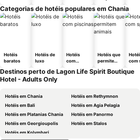
Categorias de hotéis populares em Chania
Hotéis
Hotéis de
Hotéis
Hotéis que
Hoté
baratos
luxo
com
permitem
com 
piscinas
animais
Destinos perto de Lagon Life Spirit Boutique
Hotel - Adults Only
Hotéis em Chania
Hotéis em Rethymnon
Hotéis em Bali
Hotéis em Agia Pelagia
Hotéis em Platanias Chania
Hotéis em Panormo
Hotéis em Georgioupolis
Hotéis em Stalos
Hotéis em Kolymbari