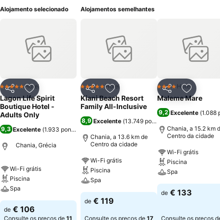
Alojamento selecionado
Alojamentos semelhantes
Hotel
Hotel
Hotel
5 Estrelas
5 Estrelas
4 Estrelas
Partilhar
Adicionar aos favoritos
Partilhar
Adicionar aos favoritos
Partilhar
Adicionar
Lagon Life Spirit
Kiani Beach Resort
Maleme Mare
Boutique Hotel -
Family All-Inclusive
9,2
Excelente
(
1.088 
Adults Only
8,9
Excelente
(
13.749 pontuações
)
Chania, a 15.2 km 
9,3
Excelente
(
1.933 pontuações
)
Centro da cidade
Chania, a 13.6 km de
Centro da cidade
Chania, Grécia
Wi-Fi grátis
Wi-Fi grátis
Piscina
Wi-Fi grátis
Piscina
Spa
Piscina
Spa
Spa
€ 133
de
€ 119
de
€ 106
de
Consulte os preços de
11
Consulte os preços de
17
Consulte os preços d