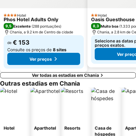
Hotel
Hotel
4 Estrelas
2 Estrelas
Phos Hotel Adults Only
Oasis Guesthouse
9,5
8,3
Excelente
(
288 pontuações
)
Muito boa
(
1.333 po
Chania, a 9.2 km de Centro da cidade
Chania, a 2.8 km de Ce
Selecione as datas 
€ 153
de
preços exatos.
Consulte os preços de
8 sites
Ver preç
Ver preços
Ver todas as estadias em Chania
Outras estadias em Chania
Hotel
Aparthotel
Resorts
Casa de
Apar
hóspedes