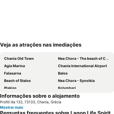
Veja as atrações nas imediações
Ampliar mapa
Chania Old Town
Nea Chora - The beach of Chania
Agia Marina
Chania International Airport
Falasarna
Balos
Beach of Stalos
Nea Chora - Synoikia
Plakias
Kolymbari
Informações sobre o alojamento
Lissos
Halepa
Profiti Ilia 132, 73133, Chania, Grécia
Beach of Maleme
Kavros
Mostrar mais
Rethymnon Τown Beach
Dikastiria
Perguntas frequentes sobre Lagon Life Spirit