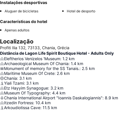
Instalações desportivas
Aluguer de bicicletas
Hotel de desporto
Características do hotel
Apenas adultos
Localização
Profiti Ilia 132, 73133, Chania, Grécia
Distância de Lagon Life Spirit Boutique Hotel - Adults Only
Eleftherios Venizelos 'Museum
:
1.2
km
Archaeological Museum Of Chania
:
1.4
km
Monument of memory for the SS Tanais.
:
2.5
km
Maritime Museum Of Crete
:
2.6
km
Chania
:
3.1
km
Yiali Tzami
:
3.1
km
Etz Hayyim Synagogue
:
3.2
km
Museum Of Typography
:
4.4
km
Chania International Airport "Ioannis Daskalogiannis"
:
8.9
km
Itzedin Fortress
:
10.4
km
Arkoudiotissa Cave
:
11.5
km