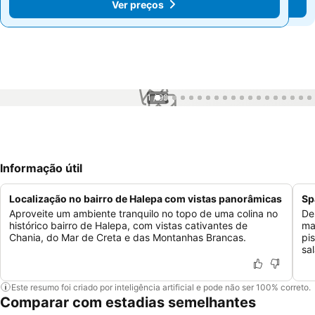
Ver preços
Ver preços
1 / 99
Informação útil
Localização no bairro de Halepa com vistas panorâmicas
Sp
Aproveite um ambiente tranquilo no topo de uma colina no
De
histórico bairro de Halepa, com vistas cativantes de
ma
Chania, do Mar de Creta e das Montanhas Brancas.
pi
sa
Este resumo foi criado por inteligência artificial e pode não ser 100% correto.
Comparar com estadias semelhantes