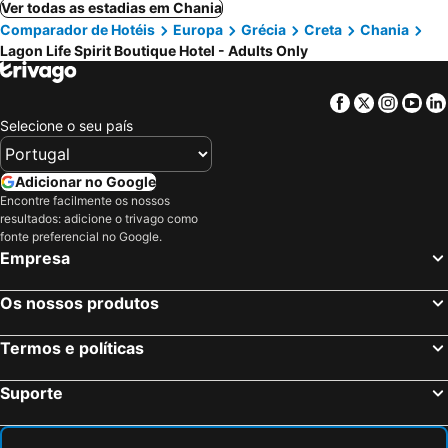
Ver todas as estadias em Chania
Comparador de Hotéis
Europa
Grécia
Creta
Chania
Lagon Life Spirit Boutique Hotel - Adults Only
Facebook
Twitter
Insta
Yo
Selecione o seu país
Adicionar no Google
Encontre facilmente os nossos
resultados: adicione o trivago como
fonte preferencial no Google.
Empresa
Os nossos produtos
Termos e políticas
Suporte