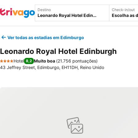
Destino
Check-in/out
Escolha as 
Ver todas as estadias em Edimburgo
Leonardo Royal Hotel Edinburgh
Hotel
Muito boa
(
21.756 pontuações
)
8,2
4 Estrelas
43 Jeffrey Street, Edimburgo, EH11DH, Reino Unido