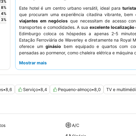
23
%
8
%
Este hotel é um centro urbano versátil, ideal para
turist
4
%
que procuram uma experiência citadina vibrante, bem
3
%
viajantes em negócios
que necessitam de acesso con
transportes e comodidades. A sua
excelente localização 
Edimburgo coloca os hóspedes a apenas 2-5 minuto
Estação Ferroviária de Waverley e diretamente na Royal Mi
oferece um
ginásio
bem equipado e quartos com co
pensadas ao pormenor, como chaleira elétrica e máquina 
hóspedes elogiam consistentemente o
pessoal 
Mostrar mais
excecionais
e o extenso e delicioso
buffet de pequeno-a
inclui uma popular estação de omeletes. Para uma pa
relaxada, os hóspedes podem aproveitar a flexível
opção
out tardio
, disponível por uma taxa horária.
es
•
8,6
Serviço
•
8,4
Pequeno-almoço
•
8,0
TV e multimédi
tos
A/C