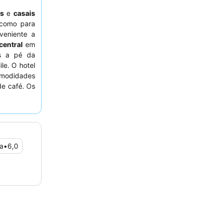
as
e
casais
 como para
veniente a
central
em
s a pé da
le. O hotel
modidades
de café. Os
e serviço
lmoço
, que
rtida mais
 de check-
a
•
6,0