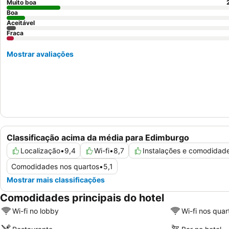
Muito boa
Boa
Aceitável
Fraca
Mostrar avaliações
Classificação acima da média para Edimburgo
Localização
•
9,4
Wi-fi
•
8,7
Instalações e comodidad
Comodidades nos quartos
•
5,1
Mostrar mais classificações
Comodidades principais do hotel
Wi-fi no lobby
Wi-fi nos quar