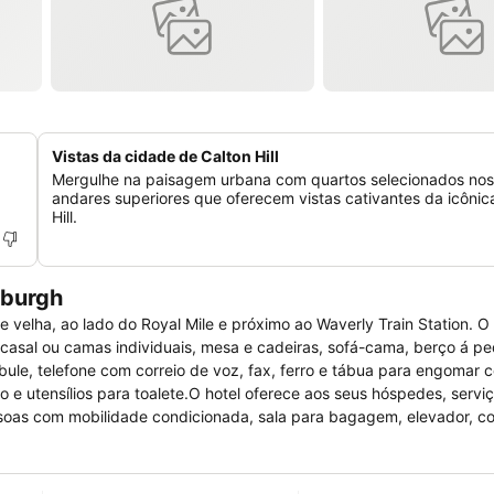
Vistas da cidade de Calton Hill
Mergulhe na paisagem urbana com quartos selecionados nos
andares superiores que oferecem vistas cativantes da icônic
Hill.
nburgh
 velha, ao lado do Royal Mile e próximo ao Waverly Train Station. O
asal ou camas individuais, mesa e cadeiras, sofá-cama, berço á pe
, bule, telefone com correio de voz, fax, ferro e tábua para engomar
 e utensílios para toalete.O hotel oferece aos seus hóspedes, servi
oas com mobilidade condicionada, sala para bagagem, elevador, co
idades para banquetes, serviços de lavanderia, lavagem á seco, engo
e fotocópia, conexão de internet em todos os quartos, equipe de func
também de bar, restaurante e passeios e atividades proporcionadas 