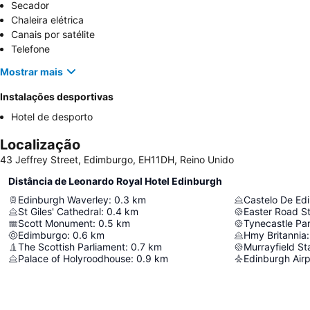
Secador
Chaleira elétrica
Canais por satélite
Telefone
Mostrar mais
Instalações desportivas
Hotel de desporto
Localização
43 Jeffrey Street, Edimburgo, EH11DH, Reino Unido
Distância de Leonardo Royal Hotel Edinburgh
Edinburgh Waverley
:
0.3
km
Castelo De Ed
St Giles' Cathedral
:
0.4
km
Easter Road S
Scott Monument
:
0.5
km
Tynecastle Pa
Edimburgo
:
0.6
km
Hmy Britannia
:
The Scottish Parliament
:
0.7
km
Murrayfield S
Palace of Holyroodhouse
:
0.9
km
Edinburgh Airp