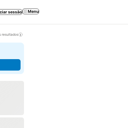
Menu
iciar sessão
 resultados