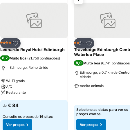
proximidades do hotel.
Adicionar aos favoritos
Adicionar aos favor
Hotel
Hotel
4 Estrelas
2 Estrelas
Partilhar
Partilhar
Leonardo Royal Hotel Edinburgh
Travelodge Edinburgh Centr
Waterloo Place
8,2
Muito boa
(
21.756 pontuações
)
8,0
Muito boa
(
6.741 pontuaçõe
Edimburgo, Reino Unido
Edimburgo, a 0.7 km de Centro
cidade
Wi-Fi grátis
Aceita animais
A/C
Restaurante
Ver preços
Ver preços
€ 84
de
Selecione as datas para ver os
preços exatos.
Consulte os preços de
16 sites
Ver preços
Ver preços