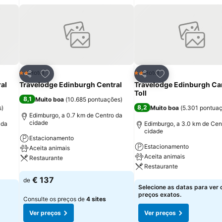
itos
Adicionar aos favoritos
Adicionar aos fav
Hotel
Hotel
2 Estrelas
2 Estrelas
Partilhar
Partilhar
al
Travelodge Edinburgh Central
Travelodge Edinburgh C
Toll
8,1
Muito boa
(
10.685 pontuações
)
8,2
s
)
Muito boa
(
5.301 pontua
Edimburgo, a 0.7 km de Centro da
cidade
 da
Edimburgo, a 3.0 km de Cen
cidade
Estacionamento
Estacionamento
Aceita animais
Aceita animais
Restaurante
Restaurante
Ver preços
€ 137
de
Ver preços
Selecione as datas para ver 
preços exatos.
Consulte os preços de
4 sites
Ver preços
Ver preços