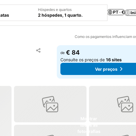
Hóspedes e quartos
PT · €
In
datas
2 hóspedes, 1 quarto.
Como os pagamentos influenciam os
Adicionar aos favoritos
€ 84
de
Partilhar
Consulte os preços de
16 sites
Ver preços