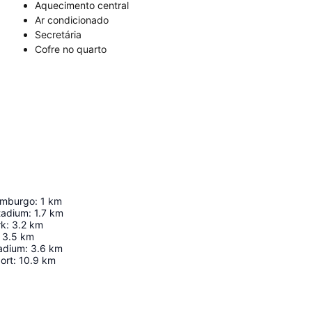
Aquecimento central
Ar condicionado
Secretária
Cofre no quarto
imburgo
:
1
km
tadium
:
1.7
km
rk
:
3.2
km
3.5
km
tadium
:
3.6
km
ort
:
10.9
km