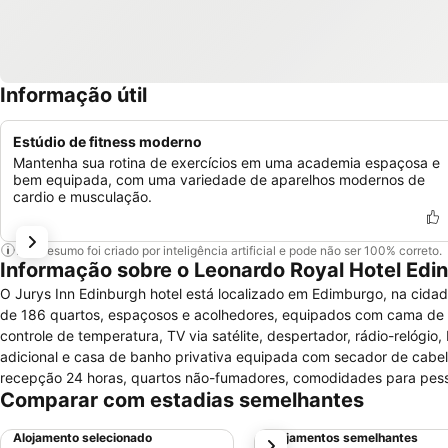
Informação útil
Estúdio de fitness moderno
Mantenha sua rotina de exercícios em uma academia espaçosa e
bem equipada, com uma variedade de aparelhos modernos de
cardio e musculação.
Este resumo foi criado por inteligência artificial e pode não ser 100% correto.
Informação sobre o Leonardo Royal Hotel Edi
O Jurys Inn Edinburgh hotel está localizado em Edimburgo, na cidade
de 186 quartos, espaçosos e acolhedores, equipados com cama de c
controle de temperatura, TV via satélite, despertador, rádio-relógio
adicional e casa de banho privativa equipada com secador de cabelo
recepção 24 horas, quartos não-fumadores, comodidades para pess
Comparar com estadias semelhantes
recepção, serviços de câmbios, aquecimento, jornal cortesia, facil
refeições pré-embaladas, facilidades para reunião, serviços de fax 
Alojamento selecionado
Alojamentos semelhantes
próximo
multilingüe, check-in e check-out. Os hóspedes poderão desfrutar 