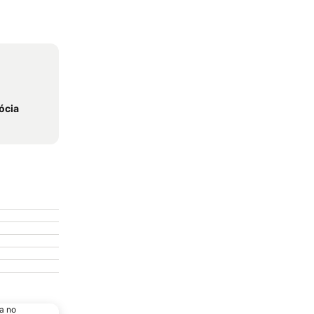
ócia
a no