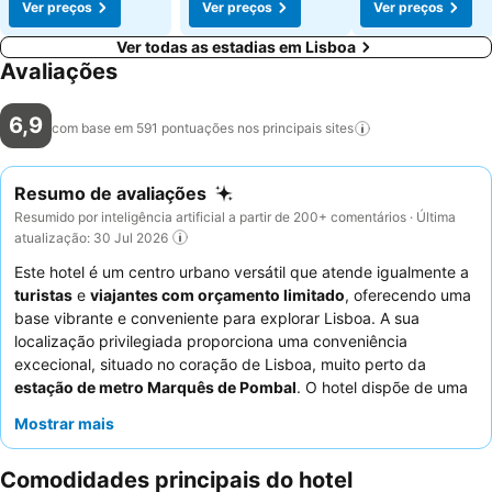
Ver preços
Ver preços
Ver preços
Ver todas as estadias em Lisboa
Avaliações
6,9
com base em 591 pontuações nos principais
sites
Resumo de avaliações
Resumido por inteligência artificial a partir de 200+ comentários · Última
atualização: 30 Jul 2026
Este hotel é um centro urbano versátil que atende igualmente a
turistas
e
viajantes com orçamento limitado
, oferecendo uma
base vibrante e conveniente para explorar Lisboa. A sua
localização privilegiada proporciona uma conveniência
excecional, situado no coração de Lisboa, muito perto da
estação de metro Marquês de Pombal
. O hotel dispõe de uma
cozinha comum
bem equipada com micro-ondas e frigorífico,
Mostrar mais
promovendo a interação social entre os hóspedes. Os hóspedes
destacam consistentemente a
natureza amigável e prestável
Comodidades principais do hotel
do pessoal, que é frequentemente elogiado pela sua calorosa