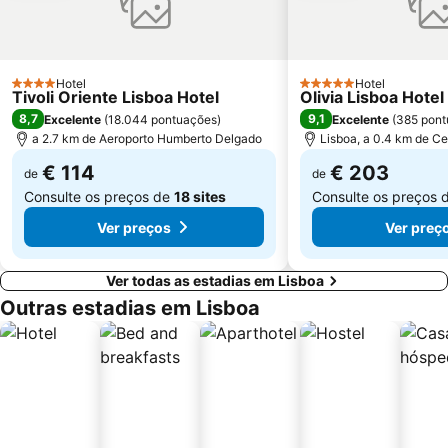
Centro Comercial Vasco da Gama
Centro Colombo
Estádio José Alvalade
Wonderland Lisboa
Algés Beach
Lumiar
Hotel
Hotel
4 Estrelas
5 Estrelas
Tivoli Oriente Lisboa Hotel
Olivia Lisboa Hote
Coliseu dos Recreios
Praia da Ribeira do Cavalo
8,7
9,1
Excelente
(
18.044 pontuações
)
Excelente
(
385 pont
Galapinhos Beach
Praça do Comércio
a 2.7 km de Aeroporto Humberto Delgado
Lisboa, a 0.4 km de Ce
€ 114
€ 203
de
de
Consulte os preços de
18 sites
Consulte os preços 
Ver preços
Ver preç
Ver todas as estadias em Lisboa
Outras estadias em Lisboa