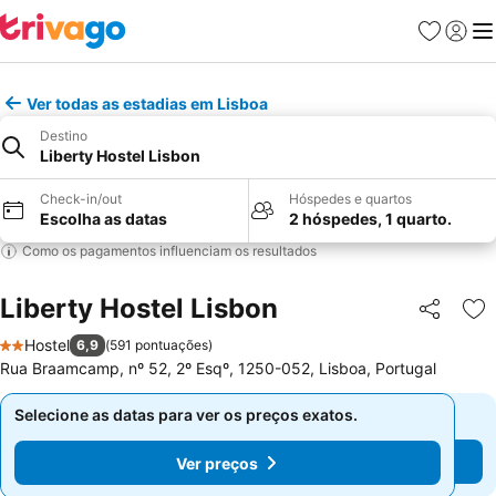
Favoritos
Iniciar
Me
Ver todas as estadias em Lisboa
Destino
Liberty Hostel Lisbon
Check-in/out
Hóspedes e quartos
Escolha as datas
2 hóspedes, 1 quarto.
Como os pagamentos influenciam os resultados
Liberty Hostel Lisbon
Partilhar
Ad
Hostel
6,9
(
591 pontuações
)
2 Estrelas
Rua Braamcamp, nº 52, 2º Esqº, 1250-052, Lisboa, Portugal
Selecione as datas para ver os preços exatos.
Selecione as datas para ver os preços exatos.
Ver preços
Ver preços