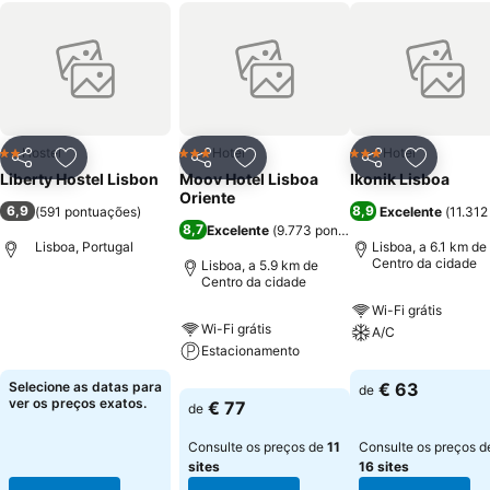
Hostel
Hotel
Hotel
2 Estrelas
3 Estrelas
3 Estrelas
Partilhar
Adicionar aos favoritos
Partilhar
Adicionar aos favoritos
Partilhar
Adicionar
Liberty Hostel Lisbon
Moov Hotel Lisboa
Ikonik Lisboa
Oriente
6,9
8,9
(
591 pontuações
)
Excelente
(
11.312
8,7
Excelente
(
9.773 pontuações
)
Lisboa, Portugal
Lisboa, a 6.1 km de
Centro da cidade
Lisboa, a 5.9 km de
Centro da cidade
Wi-Fi grátis
Wi-Fi grátis
A/C
Estacionamento
Selecione as datas para
€ 63
de
ver os preços exatos.
€ 77
de
Consulte os preços de
11
Consulte os preços d
sites
16 sites