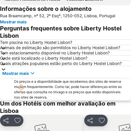
Informações sobre o alojamento
Passeio Marítimo de Algés
Benfica
Rua Braamcamp, nº 52, 2º Esqº, 1250-052, Lisboa, Portugal
Praias de Santa Cruz
Baixa de Lisboa
Mostrar mais
Parque Eduardo VII
Praça de Touros de Campo Pequeno
Perguntas frequentes sobre Liberty Hostel
Praia das Azenhas do Mar
Estação de Caminhos de Ferro de Sete Rios
Lisbon
Belém
Avenida da Liberdade
Tem piscina no Liberty Hostel Lisbon?
Animais de estimação são permitidos no Liberty Hostel Lisbon?
da Figueirinha
Marquês de Pombal
Tem estacionamento disponível no Liberty Hostel Lisbon?
Onde está localizado o Liberty Hostel Lisbon?
Estádio do Restelo
Praia das Maçãs
Quais atrações populares estão perto do Liberty Hostel Lisbon?
Fonte da Telha
Praia Tróia Mar
Mostrar mais
Praia da Ericeira
Parque Natural da Arrabida
Os preços e a disponibilidade que recebemos dos sites de reserva
Campo Grande
Lagoa de Albufeira
mudam frequentemente. Como tal, pode haver diferenças entre as
ofertas que consulta no trivago e os preços que estão disponíveis
do Ouro Sesimbra
Tróia Beach
nos sites de reserva.
Alcântara
Oceanário de Lisboa
Um dos Hotéis com melhor avaliação em
Lisboa
Praia da Caparica
Chiado
Fundaçao Champalimaud
Alvalade
Partilhar
Adicionar aos favoritos
Partilhar
Adicionar aos
Praça do Rossio
Gare do Oriente