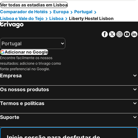
Ver todas as estadias em Lisboa
Comparador de Hotéis
Europa
Portugal
Lisboa e Vale do Tejo
Lisboa
Liberty Hostel Lisbon
Facebook
Twitter
Insta
Yo
Adicionar no Google
Encontre facilmente os nossos
resultados: adicione o trivago como
fonte preferencial no Google.
Empresa
Os nossos produtos
Termos e políticas
Suporte
Inicie sessão para desfrutar de