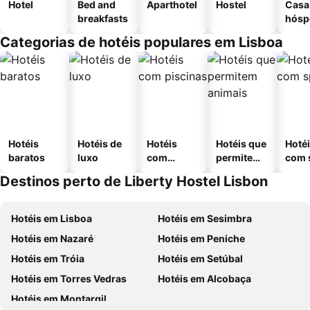
Hotel
Bed and
Aparthotel
Hostel
Casa
breakfasts
hósp
Categorias de hotéis populares em Lisboa
Hotéis
Hotéis de
Hotéis
Hotéis que
Hoté
baratos
luxo
com
permitem
com 
piscinas
animais
Destinos perto de Liberty Hostel Lisbon
Hotéis em Lisboa
Hotéis em Sesimbra
Hotéis em Nazaré
Hotéis em Peniche
Hotéis em Tróia
Hotéis em Setúbal
Hotéis em Torres Vedras
Hotéis em Alcobaça
Hotéis em Montargil