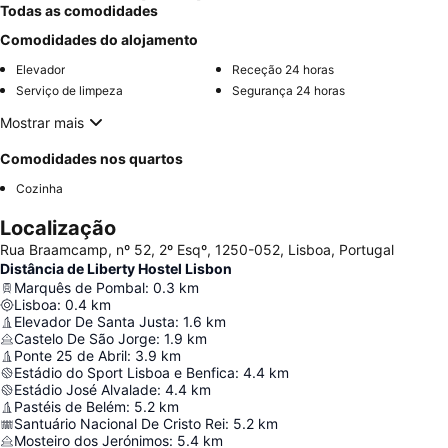
receção e eficiência. Para uma experiência mais relaxante,
Todas as comodidades
considere utilizar o
terraço
para descontrair após um dia de
Comodidades do alojamento
exploração.
Elevador
Receção 24 horas
Serviço de limpeza
Segurança 24 horas
Mostrar mais
Comodidades nos quartos
Cozinha
Localização
Rua Braamcamp, nº 52, 2º Esqº, 1250-052, Lisboa, Portugal
Distância de Liberty Hostel Lisbon
Marquês de Pombal
:
0.3
km
Lisboa
:
0.4
km
Elevador De Santa Justa
:
1.6
km
Castelo De São Jorge
:
1.9
km
Ponte 25 de Abril
:
3.9
km
Estádio do Sport Lisboa e Benfica
:
4.4
km
Estádio José Alvalade
:
4.4
km
Pastéis de Belém
:
5.2
km
Santuário Nacional De Cristo Rei
:
5.2
km
Mosteiro dos Jerónimos
:
5.4
km