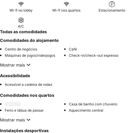
utilizar a
acolhedora área de lounge
com a sua lareira para uma
noite relaxante.
Wi-fi no lobby
Wi-fi nos quartos
Estacionamento
A/C
Todas as comodidades
Comodidades do alojamento
Centro de negócios
Café
Máquinas de jogos/videojogos
Check-in/check-out expresso
Mostrar mais
Acessibilidade
Acessível a cadeira de rodas
Comodidades nos quartos
Casa de banho com chuveiro
Ferro e tábua de passar
Aquecimento central
Mostrar mais
Instalações desportivas