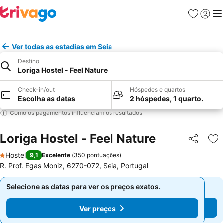
Favoritos
Iniciar
Me
Ver todas as estadias em Seia
Destino
Loriga Hostel - Feel Nature
Check-in/out
Hóspedes e quartos
Escolha as datas
2 hóspedes, 1 quarto.
Como os pagamentos influenciam os resultados
Loriga Hostel - Feel Nature
Partilhar
Ad
Hostel
9,1
Excelente
(
350 pontuações
)
1 Estrelas
R. Prof. Egas Moniz, 6270-072, Seia, Portugal
Selecione as datas para ver os preços exatos.
Selecione as datas para ver os preços exatos.
Ver preços
Ver preços