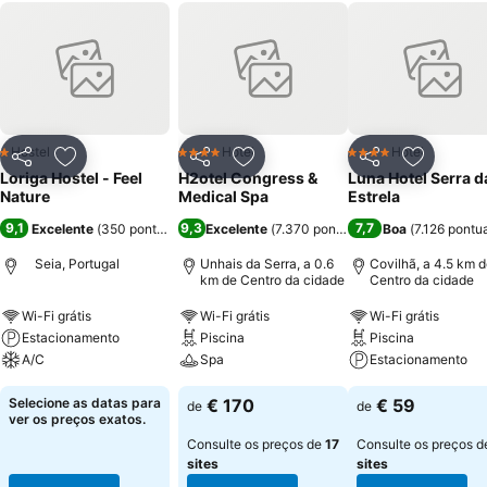
Hostel
Hotel
Hotel
1 Estrelas
4 Estrelas
4 Estrelas
Partilhar
Adicionar aos favoritos
Partilhar
Adicionar aos favoritos
Partilhar
Adicionar
Loriga Hostel - Feel
H2otel Congress &
Luna Hotel Serra d
Nature
Medical Spa
Estrela
9,1
9,3
7,7
Excelente
(
350 pontuações
)
Excelente
(
7.370 pontuações
Boa
)
(
7.126 pontu
Seia, Portugal
Unhais da Serra, a 0.6
Covilhã, a 4.5 km 
km de Centro da cidade
Centro da cidade
Wi-Fi grátis
Wi-Fi grátis
Wi-Fi grátis
Estacionamento
Piscina
Piscina
A/C
Spa
Estacionamento
Selecione as datas para
€ 170
€ 59
de
de
ver os preços exatos.
Consulte os preços de
17
Consulte os preços 
sites
sites