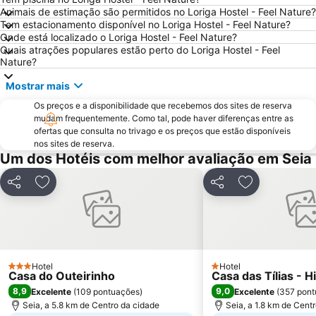
Animais de estimação são permitidos no Loriga Hostel - Feel Nature?
Piscina Municipal da Covilhã
Serra da Atalhada
Tem estacionamento disponível no Loriga Hostel - Feel Nature?
Onde está localizado o Loriga Hostel - Feel Nature?
Funicular de Santo André
Sé Catedral da Guarda
Quais atrações populares estão perto do Loriga Hostel - Feel
Aeródromo de Viseu
Castelo de Linhares da Beira
Nature?
Praia Artificial
Casa de Santar
Mostrar mais
Aristides de Sousa Mendes Foundation
Antiga Judiaria da Guarda
Os preços e a disponibilidade que recebemos dos sites de reserva
mudam frequentemente. Como tal, pode haver diferenças entre as
Quinta dos Compadres
Museu Grão Vasco
ofertas que consulta no trivago e os preços que estão disponíveis
Igreja da Misericordia
Largo Francisco Inácio Dias Nogueira ou Largo do Pombal
nos sites de reserva.
Um dos Hotéis com melhor avaliação em Seia
Partilhar
Adicionar aos favoritos
Partilhar
Adicionar aos
Hotel
Hotel
3 Estrelas
1 Estrelas
Casa do Outeirinho
Casa das Tílias - H
8,9
9,0
Excelente
(
109 pontuações
)
Excelente
(
357 pont
Seia, a 5.8 km de Centro da cidade
Seia, a 1.8 km de Cent