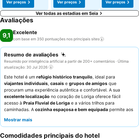
Ver preços
Ver preços
Ver preços
Ver todas as estadias em Seia
Avaliações
Excelente
9,1
com base em 350 pontuações nos principais
sites
Resumo de avaliações
Resumido por inteligência artificial a partir de 200+ comentários · Última
atualização: 30 Jul 2026
Este hotel é um
refúgio histórico tranquilo
, ideal para
viajantes individuais
,
casais
e
grupos de amigos
que
procuram uma experiência autêntica e confortável. A sua
excelente localização
no coração de Loriga oferece fácil
acesso à
Praia Fluvial de Loriga
e a vários trilhos para
caminhadas. A
cozinha espaçosa e bem equipada
permite aos
hóspedes a flexibilidade de prepararem as suas próprias
Mostrar mais
refeições. Os hóspedes elogiam consistentemente o
staff
atencioso e acolhedor
que cria uma atmosfera calorosa e
Comodidades principais do hotel
familiar. Para uma estadia verdadeiramente única, considere