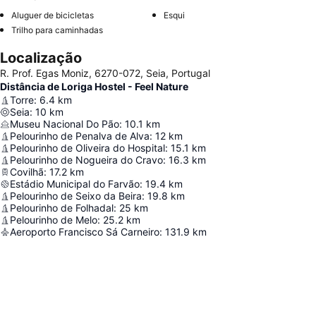
Aluguer de bicicletas
Esqui
Trilho para caminhadas
Localização
R. Prof. Egas Moniz, 6270-072, Seia, Portugal
Distância de Loriga Hostel - Feel Nature
Torre
:
6.4
km
Seia
:
10
km
Museu Nacional Do Pão
:
10.1
km
Pelourinho de Penalva de Alva
:
12
km
Pelourinho de Oliveira do Hospital
:
15.1
km
Pelourinho de Nogueira do Cravo
:
16.3
km
Covilhã
:
17.2
km
Estádio Municipal do Farvão
:
19.4
km
Pelourinho de Seixo da Beira
:
19.8
km
Pelourinho de Folhadal
:
25
km
Pelourinho de Melo
:
25.2
km
Aeroporto Francisco Sá Carneiro
:
131.9
km