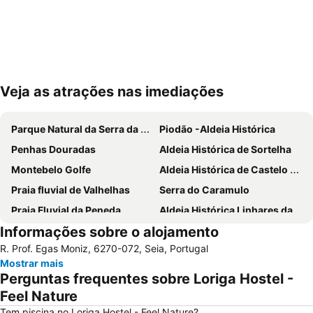
Veja as atrações nas imediações
Ampliar mapa
Parque Natural da Serra da Estrela
Piodão -Aldeia Histórica
Penhas Douradas
Aldeia Histórica de Sortelha
Montebelo Golfe
Aldeia Histórica de Castelo Novo
Praia fluvial de Valhelhas
Serra do Caramulo
Praia Fluvial da Peneda
Aldeia Histórica Linhares da Beira
Informações sobre o alojamento
Fluvial de Avô
Parque de Campismo Curral do Negro Gouveia
R. Prof. Egas Moniz, 6270-072, Seia, Portugal
Praia Fluvial da Meimoa
Praia Fluvial das Canaveias
Mostrar mais
Praça do Rossio
Vila de Avô
Perguntas frequentes sobre Loriga Hostel -
Arco romano da Bobadela
Fraga da Pena
Feel Nature
Pavilhão Gimnodesportivo de Serpins
Museu do Pão
Tem piscina no Loriga Hostel - Feel Nature?