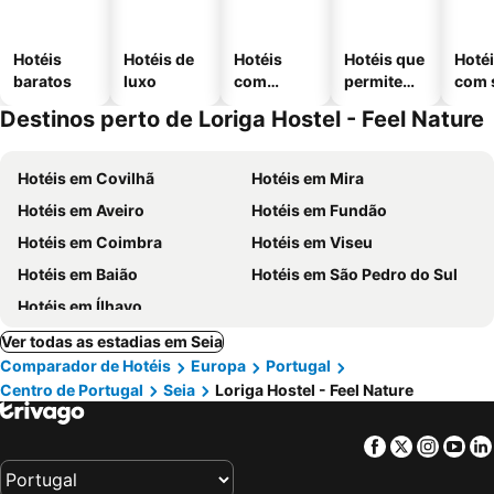
Hotéis
Hotéis de
Hotéis
Hotéis que
Hoté
baratos
luxo
com
permitem
com 
piscinas
animais
Destinos perto de Loriga Hostel - Feel Nature
Hotéis em Covilhã
Hotéis em Mira
Hotéis em Aveiro
Hotéis em Fundão
Hotéis em Coimbra
Hotéis em Viseu
Hotéis em Baião
Hotéis em São Pedro do Sul
Hotéis em Ílhavo
Ver todas as estadias em Seia
Comparador de Hotéis
Europa
Portugal
Centro de Portugal
Seia
Loriga Hostel - Feel Nature
Facebook
Twitter
Insta
Yo