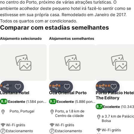
no centro do Porto, próximo de várias atrações turísticas. O
ambiente acolhedor deste pequeno hotel irá fazê-lo sentir como se
estivesse em sua própria casa. Remodelado em Janeiro de 2017.
Todos os quartos com ar condicionado.
Comparar com estadias semelhantes
Alojamento selecionado
Alojamentos semelhantes
Hotel
Hotel
Hotel
1 Estrelas
4 Estrelas
5 Estrelas
Partilhar
Adicionar aos favoritos
Partilhar
Adicionar aos favoritos
Partilhar
Adicionar
Lusitana Hotel
Oca Oriental Porto
Porto Palácio Hote
The Editory
8,8
9,2
Excelente
(
1.584 pontuações
)
Excelente
(
5.886 pontuações
)
8,7
Excelente
(
10.343
Porto, Portugal
Porto, a 1.8 km de
Centro da cidade
a 3.7 km de Paláci
Bolsa
Wi-Fi grátis
Wi-Fi grátis
Wi-Fi grátis
Estacionamento
Estacionamento