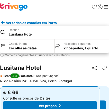
Favoritos
Iniciar
Me
Ver todas as estadias em Porto
Destino
Lusitana Hotel
Check-in/out
Hóspedes e quartos
Escolha as datas
2 hóspedes, 1 quarto.
Como os pagamentos influenciam os resultados
Lusitana Hotel
Partilhar
Ad
Hotel
8,8
Excelente
(
1.584 pontuações
)
1 Estrelas
R. do Rosário 241, 4050-524, Porto, Portugal
€ 66
€ 66
de
de
Consulte os preços de
2 sites
Consulte os preços de
2 sites
Ver preços
Ver preços