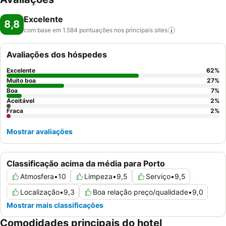
Excelente
8,8
com base em 1.584 pontuações nos principais
sites
Avaliações dos hóspedes
Excelente
62
%
Muito boa
27
%
Boa
7
%
Aceitável
2
%
Fraca
2
%
Mostrar avaliações
Classificação acima da média para Porto
Atmosfera
•
10
Limpeza
•
9,5
Serviço
•
9,5
Localização
•
9,3
Boa relação preço/qualidade
•
9,0
Mostrar mais classificações
Comodidades principais do hotel