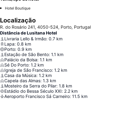
Hotel Boutique
Localização
R. do Rosário 241, 4050-524, Porto, Portugal
Distância de Lusitana Hotel
Livraria Lello & Irmão
:
0.7
km
Lapa
:
0.8
km
Porto
:
0.9
km
Estação de São Bento
:
1.1
km
Palácio da Bolsa
:
1.1
km
Sé Do Porto
:
1.2
km
Igreja de São Francisco
:
1.2
km
Casa da Música
:
1.2
km
Capela das Almas
:
1.3
km
Mosteiro da Serra do Pilar
:
1.8
km
Estádio do Bessa Século XXI
:
2.2
km
Aeroporto Francisco Sá Carneiro
:
11.5
km