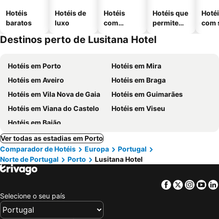
Hotéis
Hotéis de
Hotéis
Hotéis que
Hoté
baratos
luxo
com
permitem
com 
piscinas
animais
Destinos perto de Lusitana Hotel
Hotéis em Porto
Hotéis em Mira
Hotéis em Aveiro
Hotéis em Braga
Hotéis em Vila Nova de Gaia
Hotéis em Guimarães
Hotéis em Viana do Castelo
Hotéis em Viseu
Hotéis em Baião
Ver todas as estadias em Porto
Comparador de Hotéis
Europa
Portugal
Norte de Portugal
Porto
Lusitana Hotel
Facebook
Twitter
Insta
Yo
Selecione o seu país