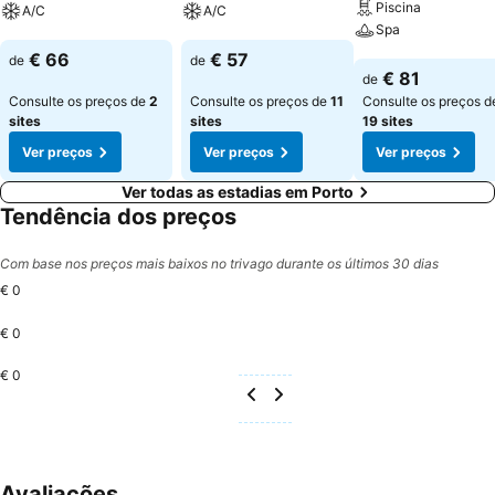
Piscina
A/C
A/C
Spa
Ver preços
Ver preços
€ 66
€ 57
de
de
Ver preços
€ 81
de
Consulte os preços de
2
Consulte os preços de
11
Consulte os preços d
sites
sites
19 sites
Ver preços
Ver preços
Ver preços
Ver todas as estadias em Porto
Tendência dos preços
Com base nos preços mais baixos no trivago durante os últimos 30 dias
€ 0
€ 0
€ 0
Avaliações