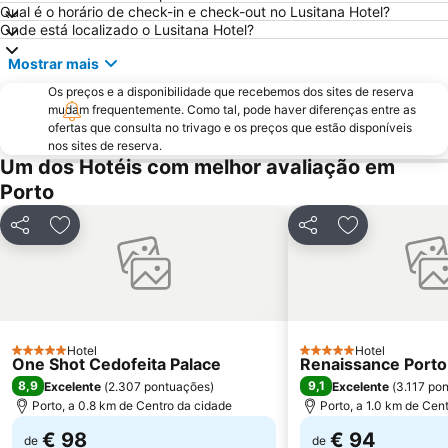
Casa da Música
Parque & Zoo Santo Inácio
Qual é o horário de check-in e check-out no Lusitana Hotel?
Onde está localizado o Lusitana Hotel?
Estação São Bento
Aver-o-Mar Beach
Mostrar mais
Europarque
Matosinhos Beach
Os preços e a disponibilidade que recebemos dos sites de reserva
Praia da Aguda
Parque da Cidade
mudam frequentemente. Como tal, pode haver diferenças entre as
Hotel Solverde Beach
Ponte Dom Luís I
ofertas que consulta no trivago e os preços que estão disponíveis
nos sites de reserva.
da Póvoa de Varzim
da Madalena
Um dos Hotéis com melhor avaliação em
Edificio da Alfândega
Braga Parque
Porto
Mercado do Bolhão
Estádio Municipal de Braga - Estádio AXA
Partilhar
Adicionar aos favoritos
Partilhar
Adicionar aos
Aldeia Rural Preservada de Quintandona
Palacio do Freixo
Mindelo Beach
Praia da Cortegaça
Bom Jesus do Monte
Caxinas Beach
Termas Romanas do Alto da Cividade
Estação de Caminhos de Ferro de Braga
Hotel
Hotel
5 Estrelas
Casino de Espinho
Parque do Palácio de Cristal
5 Estrelas
One Shot Cedofeita Palace
Renaissance Porto
8,9
9,1
Excelente
(
2.307 pontuações
)
Excelente
(
3.117 po
Arrábida Shopping
Praia de Esposende
Porto, a 0.8 km de Centro da cidade
Porto, a 1.0 km de Cen
Aquático de Fafe
Azurara Beach
€ 98
€ 94
de
de