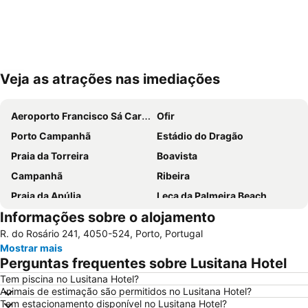
Veja as atrações nas imediações
Ampliar mapa
Aeroporto Francisco Sá Carneiro
Ofir
Porto Campanhã
Estádio do Dragão
Praia da Torreira
Boavista
Campanhã
Ribeira
Praia da Apúlia
Leça da Palmeira Beach
Informações sobre o alojamento
Parque aquático de Amarante
Pavilhão Multiusos Gondomar
R. do Rosário 241, 4050-524, Porto, Portugal
Praia do Furadouro
Cais de Gaia
Mostrar mais
Magikland
Pavilhão Rosa Mota
Perguntas frequentes sobre Lusitana Hotel
Norteshopping
Rua Santa Catarina
Tem piscina no Lusitana Hotel?
Animais de estimação são permitidos no Lusitana Hotel?
Baixa
Centro Histórico do Porto
Tem estacionamento disponível no Lusitana Hotel?