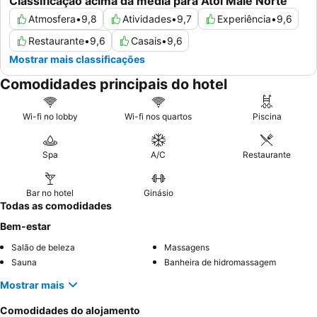
Classificação acima da média para Atol Male Norte
Atmosfera
•
9,8
Atividades
•
9,7
Experiência
•
9,6
Restaurante
•
9,6
Casais
•
9,6
Mostrar mais classificações
Comodidades principais do hotel
Wi-fi no lobby
Wi-fi nos quartos
Piscina
Spa
A/C
Restaurante
Bar no hotel
Ginásio
Todas as comodidades
Bem-estar
Salão de beleza
Massagens
Sauna
Banheira de hidromassagem
Mostrar mais
Comodidades do alojamento