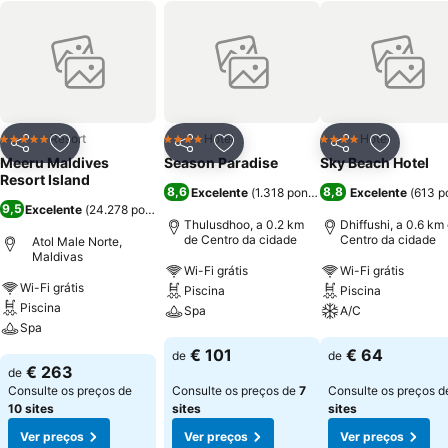
Resort
Hotel
Hotel
5 Estrelas
4 Estrelas
4 Estrelas
Partilhar
Adicionar aos favoritos
Partilhar
Adicionar aos favoritos
Partilhar
Adicionar
Meeru Maldives
Season Paradise
Sky Beach Hotel
Resort Island
8,6
8,8
Excelente
(
1.318 pontuações
Excelente
)
(
613 p
9,5
Excelente
(
24.278 pontuações
)
Thulusdhoo, a 0.2 km
Dhiffushi, a 0.6 km
de Centro da cidade
Centro da cidade
Atol Male Norte,
Maldivas
Wi-Fi grátis
Wi-Fi grátis
Wi-Fi grátis
Piscina
Piscina
Piscina
Spa
A/C
Spa
Ver preços
Ver preços
€ 101
€ 64
de
de
Ver preços
€ 263
de
Consulte os preços de
Consulte os preços de
7
Consulte os preços 
10 sites
sites
sites
Ver preços
Ver preços
Ver preços