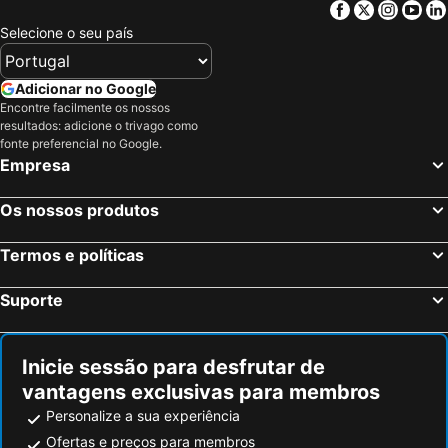
Facebook
Twitter
Insta
Yo
Selecione o seu país
Adicionar no Google
Encontre facilmente os nossos
resultados: adicione o trivago como
fonte preferencial no Google.
Empresa
Os nossos produtos
Termos e políticas
Suporte
Inicie sessão para desfrutar de
vantagens exclusivas para membros
Personalize a sua experiência
Ofertas e preços para membros