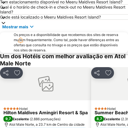
Tem estacionamento disponível no Meeru Maldives Resort Island?
Qual é o horário de check-in e check-out no Meeru Maldives Resort
Island?
Onde está localizado o Meeru Maldives Resort Island?
Mostrar mais
Os preços e a disponibilidade que recebemos dos sites de reserva
mudam frequentemente. Como tal, pode haver diferenças entre as
ofertas que consulta no trivago e os preços que estão disponíveis
nos sites de reserva.
Um dos Hotéis com melhor avaliação em Atol
Male Norte
Partilhar
Adicionar aos favoritos
Partilhar
Adicionar
Hotel
Hotel
5 Estrelas
4 Estrelas
Hilton Maldives Amingiri Resort & Spa
Summer Beach
9,7
8,7
Excelente
(
2.886 pontuações
)
Excelente
(
2.3
Atol Male Norte, a 23.7 km de Centro da cidade
Atol Male Norte,