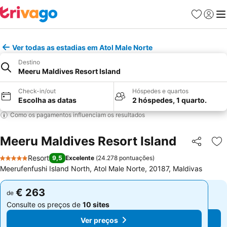
Favoritos
Iniciar
Me
Ver todas as estadias em Atol Male Norte
Destino
Meeru Maldives Resort Island
Check-in/out
Hóspedes e quartos
Escolha as datas
2 hóspedes, 1 quarto.
Como os pagamentos influenciam os resultados
Meeru Maldives Resort Island
Partilhar
Ad
Resort
9,5
Excelente
(
24.278 pontuações
)
5 Estrelas
Meerufenfushi Island North, Atol Male Norte, 20187, Maldivas
€ 263
€ 263
de
de
Consulte os preços de
10 sites
Consulte os preços de
10 sites
Ver preços
Ver preços