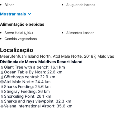
Bilhar
Aluguer de barcos
Mostrar mais
Alimentação e bebidas
Serve Halal (حلال)
Alimentos kosher
Comida vegetariana
Localização
Meerufenfushi Island North, Atol Male Norte, 20187, Maldivas
Distância de Meeru Maldives Resort Island
Giant Tree with a bench
:
16.1
km
Ocean Table By Noah
:
22.6
km
Göteborgs central
:
22.9
km
Atol Male Norte
:
24.4
km
Sharks Feeding
:
25.6
km
Stingray Feeding
:
26
km
Snorkeling Point
:
26.1
km
Sharks and rays viewpoint
:
32.3
km
Velana International Airport
:
35.6
km