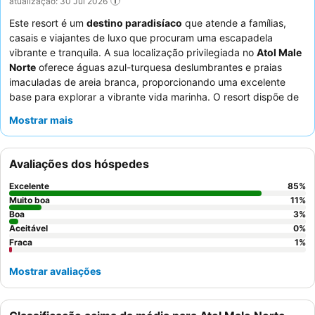
atualização: 30 Jul 2026
Este resort é um
destino paradisíaco
que atende a famílias,
casais e viajantes de luxo que procuram uma escapadela
vibrante e tranquila. A sua localização privilegiada no
Atol Male
Norte
oferece águas azul-turquesa deslumbrantes e praias
imaculadas de areia branca, proporcionando uma excelente
base para explorar a vibrante vida marinha. O resort dispõe de
uma vasta gama de instalações, incluindo várias
piscinas
(uma
Mostrar mais
apenas para adultos), um ginásio bem equipado e um clube
infantil dedicado, garantindo que diversos interesses sejam
atendidos. Os hóspedes elogiam consistentemente o
staff
Avaliações dos hóspedes
excecional pelo seu serviço simpático e atencioso, e os
restaurantes buffet
pelas suas deliciosas e variadas temáticas
Excelente
85
%
internacionais. Para uma experiência inesquecível, considere
Muito boa
11
%
reservar uma
Boa
villa sobre a água
para acesso direto à lagoa e
3
%
Aceitável
0
%
vistas deslumbrantes para o oceano.
Fraca
1
%
Mostrar avaliações