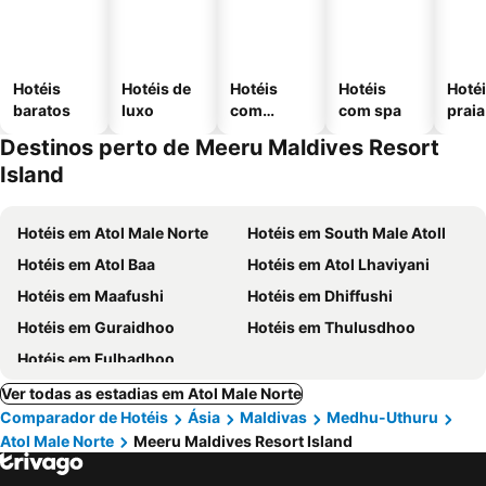
Hotéis
Hotéis de
Hotéis
Hotéis
Hotéi
baratos
luxo
com
com spa
praia
piscinas
Destinos perto de Meeru Maldives Resort
Island
Hotéis em Atol Male Norte
Hotéis em South Male Atoll
Hotéis em Atol Baa
Hotéis em Atol Lhaviyani
Hotéis em Maafushi
Hotéis em Dhiffushi
Hotéis em Guraidhoo
Hotéis em Thulusdhoo
Hotéis em Fulhadhoo
Ver todas as estadias em Atol Male Norte
Comparador de Hotéis
Ásia
Maldivas
Medhu-Uthuru
Atol Male Norte
Meeru Maldives Resort Island