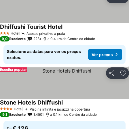
Partilhar
Ad
Dhiffushi Tourist Hotel
Ver preços
Hotel
Acesso privativo à praia
Ver preços
3 Estrelas
9,0
Excelente
223
a 0.4 km de Centro da cidade
Selecione as datas para ver os preços
Ver preços
exatos.
Escolha popular
Partilhar
Ad
Stone Hotels Dhiffushi
Ver preços
Hotel
Piscina infinita e jacuzzi na cobertura
Ver preços
4 Estrelas
9,1
Excelente
1.450
a 0.1 km de Centro da cidade
€ 126
De