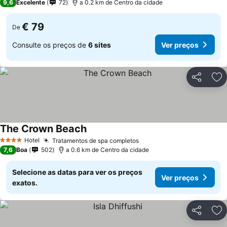
9,6
Excelente
72
a 0.2 km de Centro da cidade
€ 79
De
Consulte os preços de
6 sites
Ver preços
Partilhar
Ad
The Crown Beach
Ver preços
Hotel
Tratamentos de spa completos
Ver preços
4 Estrelas
7,6
Boa
502
a 0.6 km de Centro da cidade
Selecione as datas para ver os preços
Ver preços
exatos.
Partilhar
Ad