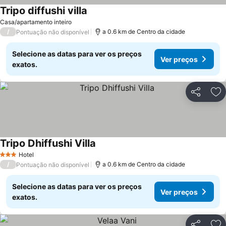
Tripo diffushi villa
Ver preços
Casa/apartamento inteiro
/
a 0.6 km de Centro da cidade
Pontuação não disponível
Selecione as datas para ver os preços
Ver preços
exatos.
Partilhar
Ad
Tripo Dhiffushi Villa
Ver preços
Hotel
3 Estrelas
/
a 0.6 km de Centro da cidade
Pontuação não disponível
Selecione as datas para ver os preços
Ver preços
exatos.