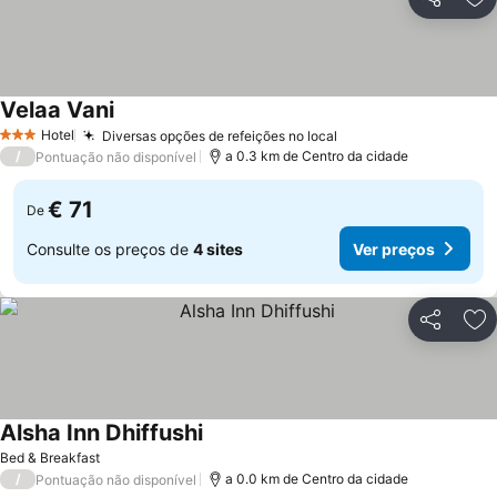
Partilhar
Ad
Velaa Vani
Ver preços
Hotel
Diversas opções de refeições no local
Ver preços
3 Estrelas
/
a 0.3 km de Centro da cidade
Pontuação não disponível
€ 71
De
Consulte os preços de
4 sites
Ver preços
Partilhar
Ad
Alsha Inn Dhiffushi
Ver preços
Bed & Breakfast
/
a 0.0 km de Centro da cidade
Pontuação não disponível