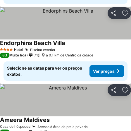
Partilhar
Ad
Endorphins Beach Villa
Ver preços
Hotel
Piscina exterior
Ver preços
4 Estrelas
8,1
Muito boa
71
a 0.1 km de Centro da cidade
Selecione as datas para ver os preços
Ver preços
exatos.
Partilhar
Ad
Ameera Maldives
Ver preços
Casa de hóspedes
Acesso à área de praia privada
Ver preços