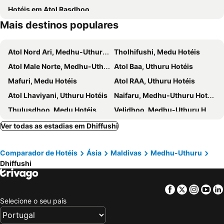
Hotéis em Atol Rasdhoo
Club Med Kani - Maldives
Mais destinos populares
Atol Nord Ari, Medhu-Uthuru Hotéis
Tholhifushi, Medu Hotéis
Atol Male Norte, Medhu-Uthuru Hotéis
Atol Baa, Uthuru Hotéis
Mafuri, Medu Hotéis
Atol RAA, Uthuru Hotéis
Atol Lhaviyani, Uthuru Hotéis
Naifaru, Medhu-Uthuru Hotéis
Thulusdhoo, Medu Hotéis
Velidhoo, Medhu-Uthuru Hotéis
South Male Atoll, Medhu-Uthuru Hotéis
Atol Ari Sul, Medhu-Uthuru Hotéis
Ver todas as estadias em Dhiffushi
Kudahuvadhoo, Medu Hotéis
Atol Dhaalu, Medu Hotéis
Comparador de Hotéis
Ásia
Maldivas
Medhu-Uthuru
Atol Felidhoo, Medhu-Uthuru Hotéis
Dhiffushi
Facebook
Twitter
Insta
Yo
Selecione o seu país