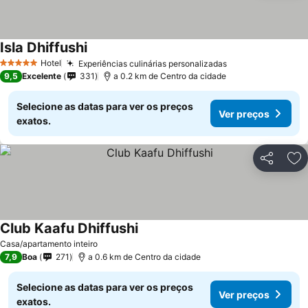
Isla Dhiffushi
Ver preços
Hotel
Experiências culinárias personalizadas
Ver preços
5 Estrelas
9,5
Excelente
331
a 0.2 km de Centro da cidade
Selecione as datas para ver os preços
Ver preços
exatos.
Partilhar
Ad
Club Kaafu Dhiffushi
Ver preços
Casa/apartamento inteiro
7,9
Boa
271
a 0.6 km de Centro da cidade
Selecione as datas para ver os preços
Ver preços
exatos.