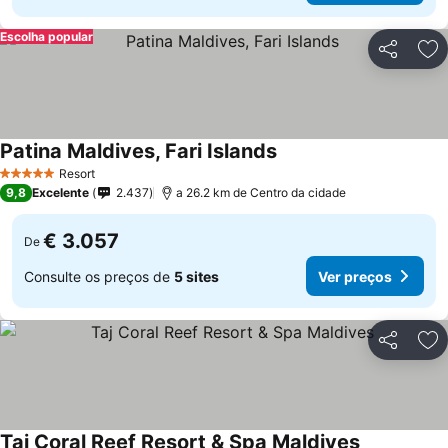
Escolha popular
Partilhar
Ad
Patina Maldives, Fari Islands
Ver preços
Resort
5 Estrelas
9,8
Excelente
2.437
a 26.2 km de Centro da cidade
€ 3.057
De
Consulte os preços de
5 sites
Ver preços
Partilhar
Ad
Taj Coral Reef Resort & Spa Maldives