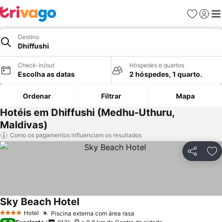
Favoritos
Iniciar
Me
Destino
Dhiffushi
Check-in/out
Hóspedes e quartos
Escolha as datas
2 hóspedes, 1 quarto.
Ordenar
Filtrar
Mapa
Hotéis em Dhiffushi (Medhu-Uthuru,
Maldivas)
Como os pagamentos influenciam os resultados
Partilhar
Ad
Sky Beach Hotel
Ver preços
Hotel
Piscina externa com área rasa
Ver preços
4 Estrelas