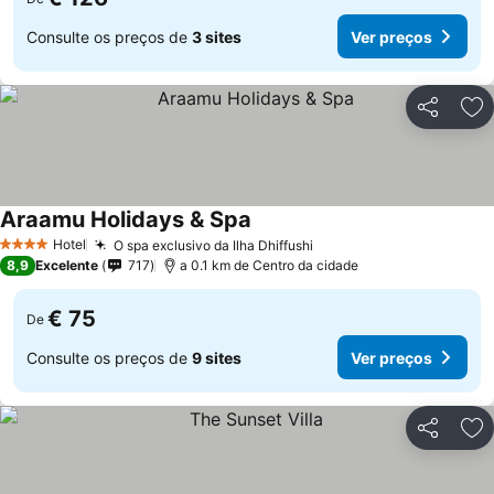
Consulte os preços de
3 sites
Ver preços
Partilhar
Ad
Araamu Holidays & Spa
Ver preços
Hotel
O spa exclusivo da Ilha Dhiffushi
Ver preços
4 Estrelas
8,9
Excelente
717
a 0.1 km de Centro da cidade
€ 75
De
Consulte os preços de
9 sites
Ver preços
Partilhar
Ad