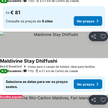
9,4
Excelente
720
a 0.1 km de Centro da cidade
€ 81
De
Consulte os preços de
6 sites
Ver preços
Partilhar
Ad
Maldivine Stay Dhiffushi
Ver preços
Bed & Breakfast
Vistas para o campo de futebol, ideal para famílias
Ver pr
9,5
Excelente
115
a 0.1 km de Centro da cidade
Selecione as datas para ver os preços
Ver preços
exatos.
Escolha popular
Partilhar
Ad