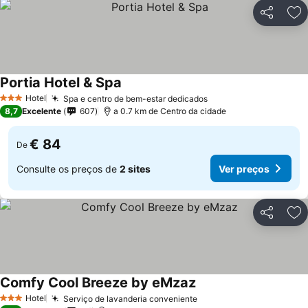
Partilhar
Ad
Portia Hotel & Spa
Ver preços
Hotel
Spa e centro de bem-estar dedicados
Ver preços
3 Estrelas
8,7
Excelente
607
a 0.7 km de Centro da cidade
€ 84
De
Consulte os preços de
2 sites
Ver preços
Partilhar
Ad
Comfy Cool Breeze by eMzaz
Ver preços
Hotel
Serviço de lavanderia conveniente
Ver preços
3 Estrelas