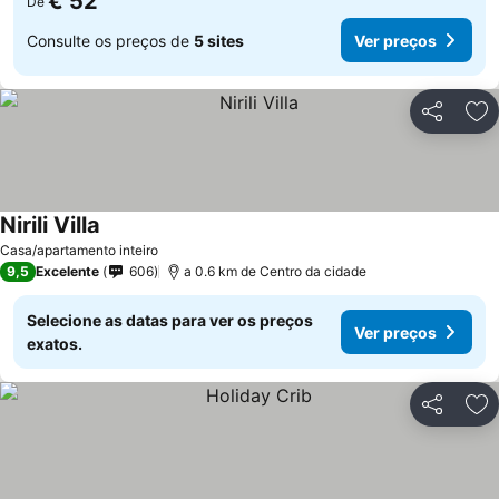
€ 52
De
Consulte os preços de
5 sites
Ver preços
Partilhar
Ad
Nirili Villa
Ver preços
Casa/apartamento inteiro
9,5
Excelente
606
a 0.6 km de Centro da cidade
Selecione as datas para ver os preços
Ver preços
exatos.
Partilhar
Ad