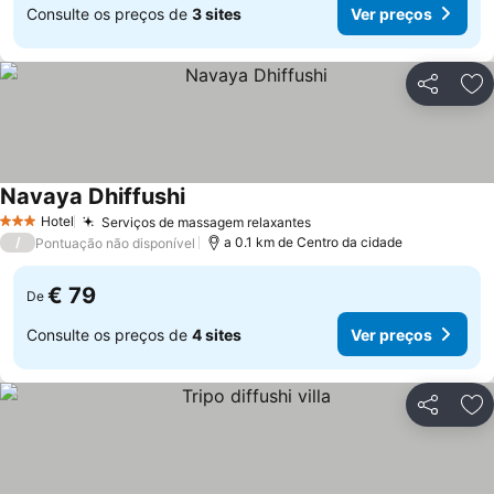
Consulte os preços de
3 sites
Ver preços
Partilhar
Ad
Navaya Dhiffushi
Ver preços
Hotel
Serviços de massagem relaxantes
Ver preços
3 Estrelas
/
a 0.1 km de Centro da cidade
Pontuação não disponível
€ 79
De
Consulte os preços de
4 sites
Ver preços
Partilhar
Ad