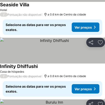
Seaside Villa
Ver preços
Hotel
/
a 0.6 km de Centro da cidade
Pontuação não disponível
Selecione as datas para ver os preços
Ver preços
exatos.
Partilhar
Ad
Infinity Dhiffushi
Ver preços
Casa de hóspedes
/
a 0.6 km de Centro da cidade
Pontuação não disponível
Selecione as datas para ver os preços
Ver preços
exatos.