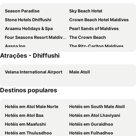
Season Paradise
Sky Beach Hotel
Stone Hotels Dhiffushi
Crown Beach Hotel Maldives
Araamu Holidays & Spa
Pearl Sands of Maldives
Four Seasons Resort Maldives at Kuda Huraa
The Crown Beach
Aasna Inn
The Ritz-Carlton Maldives, Fari Islands
Atrações - Dhiffushi
Batuta Maldives Surf View
Samura Panorama Guest House
Silver Oasis Maldives
Midsummer Thulusdhoo
Velana International Airport
Male Atoll
Surf Trip Maldives
Dream Inn at Thulusdhoo
Kanborani
Portia Hotel & Spa
Destinos populares
Athiri Residence Dhiffushi
Keyla Inn
Dhiffushi Tourist Hotel
The Sunset Villa
Hotéis em Atol Male Norte
Hotéis em South Male Atoll
Stone Beach Club
Rashu Hiyaa
Hotéis em Atol Baa
Hotéis em Atol Lhaviyani
Cokes Beach House
COKES SURF CAMP
Hotéis em Maafushi
Hotéis em Guraidhoo
Dream Inn Sun Beach
iHaven Thulusdhoo
Hotéis em Thulusdhoo
Hotéis em Fulhadhoo
Club Med Finolhu Villas
Hotel Adaaran Prestige Ocean Villas