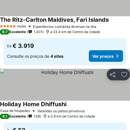
The Ritz-Carlton Maldives, Fari Islands
Ver preço
Hotel
Experiências culinárias diversas na ilha
Ver preços
5 Estrelas
9,7
Excelente
1.401
a 23.4 km de Centro da cidade
€ 3.919
De
Consulte os preços de
4 sites
Ver preços
Partilhar
Ad
Holiday Home Dhiffushi
Ver preços
Casa de hóspedes
Varandas ou pátios privativos
Ver preços
9,1
Excelente
138
a 0.6 km de Centro da cidade