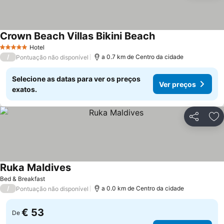
Crown Beach Villas Bikini Beach
Ver preços
Hotel
5 Estrelas
/
a 0.7 km de Centro da cidade
Pontuação não disponível
Selecione as datas para ver os preços
Ver preços
exatos.
Partilhar
Ad
Ruka Maldives
Ver preços
Bed & Breakfast
/
a 0.0 km de Centro da cidade
Pontuação não disponível
€ 53
De