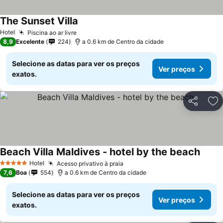
The Sunset Villa
Ver preços
Hotel
Piscina ao ar livre
Ver preços
8,9
Excelente
224
a 0.6 km de Centro da cidade
Selecione as datas para ver os preços
Ver preços
exatos.
Partilhar
Ad
Beach Villa Maldives - hotel by the beach
Ver p
Hotel
Acesso privativo à praia
Ver preços
5 Estrelas
7,6
Boa
554
a 0.6 km de Centro da cidade
Selecione as datas para ver os preços
Ver preços
exatos.