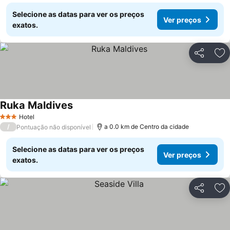
Selecione as datas para ver os preços
Ver preços
exatos.
Partilhar
Ad
Ruka Maldives
Ver preços
Hotel
3 Estrelas
/
a 0.0 km de Centro da cidade
Pontuação não disponível
Selecione as datas para ver os preços
Ver preços
exatos.
Partilhar
Ad