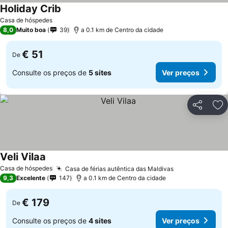
Holiday Crib
Ver preços
Casa de hóspedes
8,0
Muito boa
39
a 0.1 km de Centro da cidade
€ 51
De
Consulte os preços de
5 sites
Ver preços
Partilhar
Ad
Veli Vilaa
Ver preços
Casa de hóspedes
Casa de férias autêntica das Maldivas
Ver preços
9,3
Excelente
147
a 0.1 km de Centro da cidade
€ 179
De
Consulte os preços de
4 sites
Ver preços