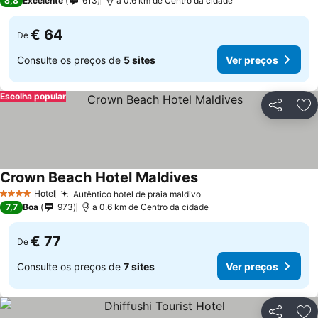
8,8
Excelente
613
a 0.6 km de Centro da cidade
€ 64
De
Consulte os preços de
5 sites
Ver preços
Escolha popular
Partilhar
Ad
Crown Beach Hotel Maldives
Ver preços
Hotel
Autêntico hotel de praia maldivo
Ver preços
4 Estrelas
7,7
Boa
973
a 0.6 km de Centro da cidade
€ 77
De
Consulte os preços de
7 sites
Ver preços