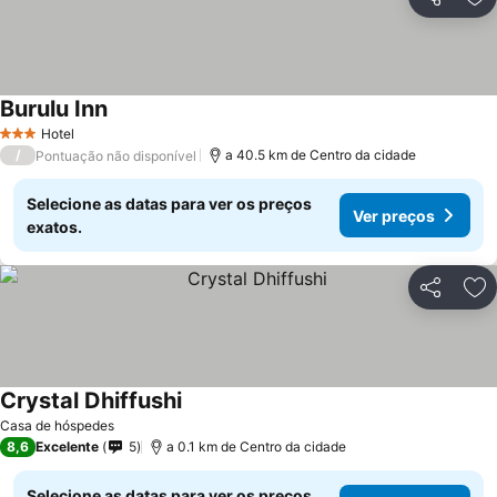
Partilhar
Ad
Burulu Inn
Ver preços
Hotel
3 Estrelas
/
a 40.5 km de Centro da cidade
Pontuação não disponível
Selecione as datas para ver os preços
Ver preços
exatos.
Partilhar
Ad
Crystal Dhiffushi
Ver preços
Casa de hóspedes
8,6
Excelente
5
a 0.1 km de Centro da cidade
Selecione as datas para ver os preços