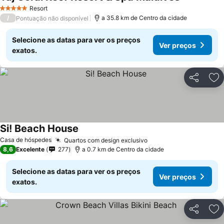
Ver preços
Resort
5 Estrelas
/
a 35.8 km de Centro da cidade
Pontuação não disponível
Selecione as datas para ver os preços
Ver preços
exatos.
Partilhar
Ad
Si! Beach House
Ver preços
Casa de hóspedes
Quartos com design exclusivo
Ver preços
8,6
Excelente
277
a 0.7 km de Centro da cidade
Selecione as datas para ver os preços
Ver preços
exatos.
Partilhar
Ad