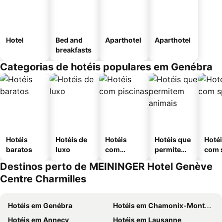
Hotel
Bed and
Aparthotel
Aparthotel
breakfasts
Categorias de hotéis populares em Genébra
Hotéis
Hotéis de
Hotéis
Hotéis que
Hoté
baratos
luxo
com
permitem
com 
piscinas
animais
Destinos perto de MEININGER Hotel Genève
Centre Charmilles
Hotéis em Genébra
Hotéis em Chamonix-Mont-Blanc
Hotéis em Annecy
Hotéis em Lausanne