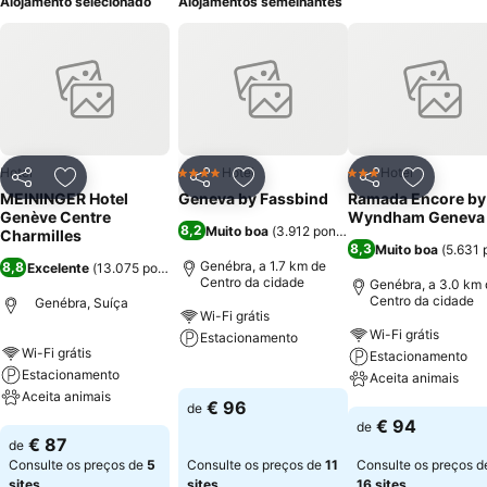
Alojamento selecionado
Alojamentos semelhantes
Hotel
Hotel
Hotel
4 Estrelas
3 Estrelas
Partilhar
Adicionar aos favoritos
Partilhar
Adicionar aos favoritos
Partilhar
Adicionar
MEININGER Hotel
Geneva by Fassbind
Ramada Encore by
Genève Centre
Wyndham Geneva
8,2
Muito boa
(
3.912 pontuações
)
Charmilles
8,3
Muito boa
(
5.631 
Genébra, a 1.7 km de
8,8
Excelente
(
13.075 pontuações
)
Centro da cidade
Genébra, a 3.0 km 
Centro da cidade
Genébra, Suíça
Wi-Fi grátis
Wi-Fi grátis
Estacionamento
Wi-Fi grátis
Estacionamento
Estacionamento
Ver preços
Aceita animais
Aceita animais
€ 96
de
Ver preços
€ 94
de
Ver preços
€ 87
de
Consulte os preços de
5
Consulte os preços de
11
Consulte os preços d
sites
sites
16 sites