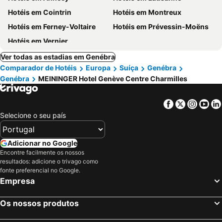
Hotéis em Cointrin
Hotéis em Montreux
Hotéis em Ferney-Voltaire
Hotéis em Prévessin-Moëns
Hotéis em Vernier
Ver todas as estadias em Genébra
Comparador de Hotéis
Europa
Suíça
Genébra
Genébra
MEININGER Hotel Genève Centre Charmilles
Facebook
Twitter
Insta
Yo
Selecione o seu país
Adicionar no Google
Encontre facilmente os nossos
resultados: adicione o trivago como
fonte preferencial no Google.
Empresa
Os nossos produtos