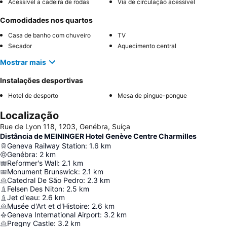
Acessível a cadeira de rodas
Via de circulação acessível
Comodidades nos quartos
Casa de banho com chuveiro
TV
Secador
Aquecimento central
Mostrar mais
Instalações desportivas
Hotel de desporto
Mesa de pingue-pongue
Localização
Rue de Lyon 118, 1203, Genébra, Suíça
Distância de MEININGER Hotel Genève Centre Charmilles
Geneva Railway Station
:
1.6
km
Genébra
:
2
km
Reformer's Wall
:
2.1
km
Monument Brunswick
:
2.1
km
Catedral De São Pedro
:
2.3
km
Felsen Des Niton
:
2.5
km
Jet d'eau
:
2.6
km
Musée d'Art et d'Histoire
:
2.6
km
Geneva International Airport
:
3.2
km
Pregny Castle
:
3.2
km