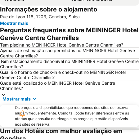
Informações sobre o alojamento
Jet d'Eau
Les Grottes - Saint-Gervais
Rue de Lyon 118, 1203, Genébra, Suíça
Laponia Dream
La Clusaz
Mostrar mais
Lac Léman
Cathédrale St Pierre St Paul et St André
Perguntas frequentes sobre MEININGER Hotel
Lac d'Annecy
English garden
Genève Centre Charmilles
Casino de l'Impérial
Servette - Petit-Saconex
Tem piscina no MEININGER Hotel Genève Centre Charmilles?
Animais de estimação são permitidos no MEININGER Hotel Genève
Museu Internacional da Cruz Vermelha e do Crescente Vermelho
Eaux-Vives
Centre Charmilles?
Tem estacionamento disponível no MEININGER Hotel Genève Centre
Stade de Genève
Annecy cinéma italien
Charmilles?
Festival International du Film d'Animation d'Annecy
Place d'Armes
Qual é o horário de check-in e check-out no MEININGER Hotel
Genève Centre Charmilles?
Visita Guiada à Cidade Velha de Genebra
Geneva City Tour Boat Cruise and Countryside
Onde está localizado o MEININGER Hotel Genève Centre
Charmilles?
International Exhibition of Inventions, New Techniques and Products
Cathédrale Saint-Pierre
Market of St Andre
Evian's marina Les Mouettes
Mostrar mais
Os preços e a disponibilidade que recebemos dos sites de reserva
mudam frequentemente. Como tal, pode haver diferenças entre as
ofertas que consulta no trivago e os preços que estão disponíveis
nos sites de reserva.
Um dos Hotéis com melhor avaliação em
Genébra