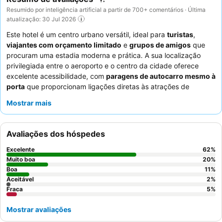
Resumido por inteligência artificial a partir de 700+ comentários · Última
atualização: 30 Jul 2026
Este hotel é um centro urbano versátil, ideal para
turistas
,
viajantes com orçamento limitado
e
grupos de amigos
que
procuram uma estadia moderna e prática. A sua localização
privilegiada entre o aeroporto e o centro da cidade oferece
excelente acessibilidade, com
paragens de autocarro mesmo à
porta
que proporcionam ligações diretas às atrações de
Genebra. A comodidade de destaque é a
cozinha partilhada
Mostrar mais
bem equipada
, perfeita para preparar refeições e promover um
ambiente comunitário. Os hóspedes elogiam consistentemente
os
funcionários simpáticos e prestativos
e o
buffet de
Avaliações dos hóspedes
pequeno-almoço variado e de alta qualidade
. Para uma
experiência mais tranquila, os hóspedes devem solicitar um
Excelente
62
%
quarto virado para o jardim.
Muito boa
20
%
Boa
11
%
Aceitável
2
%
Fraca
5
%
Mostrar avaliações