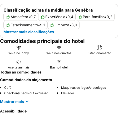
Classificação acima da média para Genébra
Atmosfera
•
9,7
Experiência
•
9,4
Para famílias
•
9,2
Estacionamento
•
9,1
Limpeza
•
8,9
Mostrar mais classificações
Comodidades principais do hotel
Wi-fi no lobby
Wi-fi nos quartos
Estacionamento
Aceita animais
Bar no hotel
Todas as comodidades
Comodidades do alojamento
Café
Máquinas de jogos/videojogos
Check-in/check-out expresso
Elevador
Mostrar mais
Acessibilidade