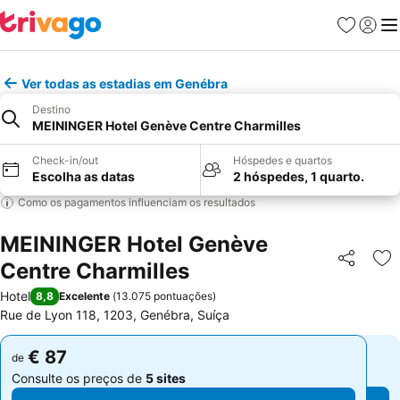
Favoritos
Iniciar
Me
Ver todas as estadias em Genébra
Destino
MEININGER Hotel Genève Centre Charmilles
Check-in/out
Hóspedes e quartos
Escolha as datas
2 hóspedes, 1 quarto.
Como os pagamentos influenciam os resultados
MEININGER Hotel Genève
Centre Charmilles
Partilhar
Ad
Hotel
8,8
Excelente
(
13.075 pontuações
)
Rue de Lyon 118, 1203, Genébra, Suíça
€ 87
€ 87
de
de
Consulte os preços de
5 sites
Consulte os preços de
5 sites