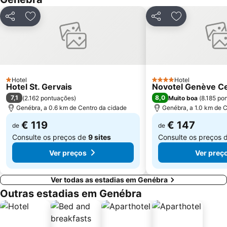
Partilhar
Adicionar aos favoritos
Partilhar
Adicionar aos
Hotel
Hotel
1 Estrelas
4 Estrelas
Hotel St. Gervais
Novotel Genève C
7,1
8,0
(
2.162 pontuações
)
Muito boa
(
8.185 po
Genébra, a 0.6 km de Centro da cidade
Genébra, a 1.0 km de 
€ 119
€ 147
de
de
Consulte os preços de
9 sites
Consulte os preços 
Ver preços
Ver preç
Ver todas as estadias em Genébra
Outras estadias em Genébra