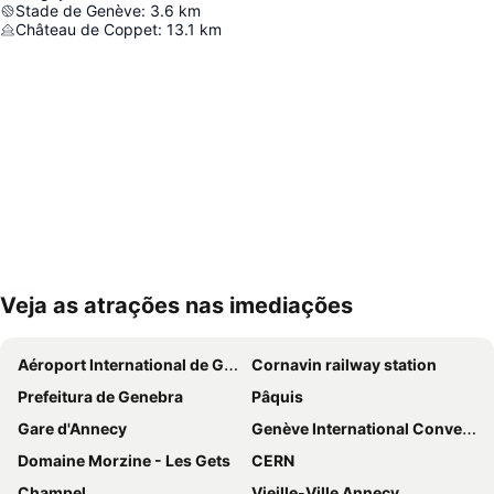
Stade de Genève
:
3.6
km
Château de Coppet
:
13.1
km
Veja as atrações nas imediações
Ampliar mapa
Aéroport International de Genève - Geneva International Airport
Cornavin railway station
Prefeitura de Genebra
Pâquis
Gare d'Annecy
Genève International Convention Centre
Domaine Morzine - Les Gets
CERN
Champel
Vieille-Ville Annecy