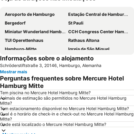
Ampliar mapa
Aeroporto de Hamburgo
Estação Central de Hamburgo
Bergedorf
St Pauli
Miniatur Wunderland Hamburg
CCH Congress Center Hamburg
TUI Operettenhaus
Rathaus Altona
Hamburg-Mitte
Igreja de São Miguel
Informações sobre o alojamento
Panoptikum
Roteiros Turísticos de Hamburgo
Schröderstiftstraße 3, 20146, Hamburgo, Alemanha
Hamburg Marathon
Altona
Mostrar mais
Porto de Hamburgo
Hauptbahnhof Nord Metro Station
Perguntas frequentes sobre Mercure Hotel
Alsterhaus
Hamburg-Altstadt
Hamburg Mitte
Reeperbahn
St. Pauli Hafenstraße
Tem piscina no Mercure Hotel Hamburg Mitte?
Animais de estimação são permitidos no Mercure Hotel Hamburg
Berliner Tor Metro Station
Wilhelmsburg
Mitte?
Tem estacionamento disponível no Mercure Hotel Hamburg Mitte?
Hamburg Messe
Hanseatischer Weihnachtsmarkt Hamburg
Qual é o horário de check-in e check-out no Mercure Hotel Hamburg
Gänsemarkt
Rathaus Metro Station
Mitte?
Onde está localizado o Mercure Hotel Hamburg Mitte?
Deichstraße
Eppendorf