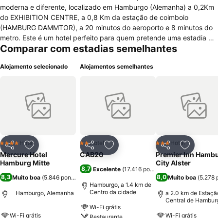
moderna e diferente, localizado em Hamburgo (Alemanha) a 0,2Km
do EXHIBITION CENTRE, a 0,8 Km da estação de coimboio
(HAMBURG DAMMTOR), a 20 minutos do aeroporto e 8 minutos do
metro. Este é um hotel perfeito para quem pretende uma estadia de
Comparar com estadias semelhantes
negócios, mas também para turistas (condições para alojar crianças
e animais de estimação). As estruturas oferecidas por este hotel
Alojamento selecionado
Alojamentos semelhantes
são: 180 quartos (quartos simples, duplos, para pessoas com
mobilidade reduzida), restaurante, bar, estacionamento
subterrâneo, 5 salas de conferências (para 170 pessoas), recepção
de 24h, aluguer de bicicletas, ar-condicionado, internet.Os quartos,
decorados de forma sóbria, em tons de branco e vermelho,
possuem Wc com chuveiro, secador, internet, tv por cabo, telefone,
cofre, ar condicionado, janelas, secretária, rádio, telefone.
Hotel
Hotel
Hotel
4 Estrelas
2 Estrelas
3 Estrelas
Partilhar
Adicionar aos favoritos
Partilhar
Adicionar aos favoritos
Partilhar
Adicionar
Mercure Hotel
CAB20
Premier Inn Hamb
Hamburg Mitte
City Alster
8,7
Excelente
(
17.416 pontuações
)
8,3
8,0
Muito boa
(
5.846 pontuações
)
Muito boa
(
5.278 
Hamburgo, a 1.4 km de
Centro da cidade
Hamburgo, Alemanha
a 2.0 km de Estaçã
Central de Hambur
Wi-Fi grátis
Wi-Fi grátis
Wi-Fi grátis
Restaurante