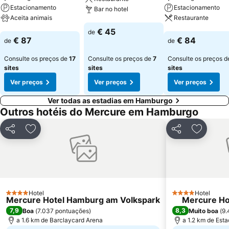
Estacionamento
Estacionamento
Bar no hotel
Aceita animais
Restaurante
Ver preços
€ 45
de
Ver preços
Ver preços
€ 87
€ 84
de
de
Consulte os preços de
17
Consulte os preços de
7
Consulte os preços 
sites
sites
sites
Ver preços
Ver preços
Ver preços
Ver todas as estadias em Hamburgo
Outros hotéis do Mercure em Hamburgo
Partilhar
Adicionar aos favoritos
Partilhar
Adiciona
Hotel
Hotel
4 Estrelas
4 Estrelas
Mercure Hotel Hamburg am Volkspark
Mercure Ho
7,9
8,3
Boa
(
7.037 pontuações
)
Muito boa
(
9.
a 1.6 km de Barclaycard Arena
a 1.2 km de Est