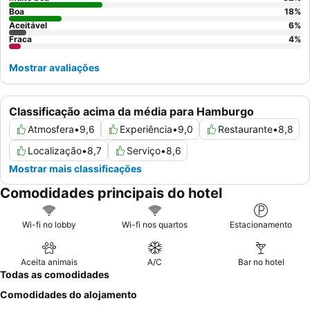
Boa
18
%
Aceitável
6
%
Fraca
4
%
Mostrar avaliações
Classificação acima da média para Hamburgo
Atmosfera
•
9,6
Experiência
•
9,0
Restaurante
•
8,8
Localização
•
8,7
Serviço
•
8,6
Mostrar mais classificações
Comodidades principais do hotel
Wi-fi no lobby
Wi-fi nos quartos
Estacionamento
Aceita animais
A/C
Bar no hotel
Todas as comodidades
Comodidades do alojamento