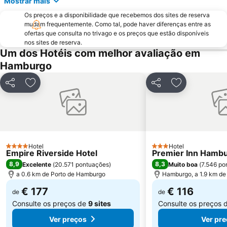
Mostrar mais
Hamburger Straße Metro Station
Barmbek-Süd
Os preços e a disponibilidade que recebemos dos sites de reserva
Barclaycard Arena
Wandsbek Markt Metro Station
mudam frequentemente. Como tal, pode haver diferenças entre as
Wandsbek
Fuhlsbüttel Metro Station
ofertas que consulta no trivago e os preços que estão disponíveis
nos sites de reserva.
Finkenwerder
Der Däne
Um dos Hotéis com melhor avaliação em
Hellas
Stephansplatz Metro Station
Hamburgo
Hanse Viertel
Haspa Hamburg Marathon
Partilhar
Adicionar aos favoritos
Partilhar
Adicionar aos
Prefeitura de Hamburgo
Spitalerstraße
Lübecker Straße Metro Station
Hamburger Meile
Eidelstedt
Life Style Bowling Lüneburg
Sankt Peter
Karl-May-Festival
Hotel
Hotel
4 Estrelas
3 Estrelas
Empire Riverside Hotel
Premier Inn Hambur
8,9
8,3
Excelente
(
20.571 pontuações
)
Muito boa
(
7.546 po
a 0.6 km de Porto de Hamburgo
Hamburgo, a 1.9 km de
€ 177
€ 116
de
de
Consulte os preços de
9 sites
Consulte os preços 
Ver preços
Ver pr