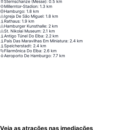
Sternschanze (Messe)
:
0.5
km
Millerntor-Stadion
:
1.3
km
Hamburgo
:
1.8
km
Igreja De São Miguel
:
1.8
km
Rathaus
:
1.9
km
Hamburger Kunsthalle
:
2
km
St. Nikolai Museum
:
2.1
km
Antigo Túnel Do Elba
:
2.2
km
País Das Maravilhas Em Miniatura
:
2.4
km
Speicherstadt
:
2.4
km
Filarmônica Do Elba
:
2.6
km
Aeroporto De Hamburgo
:
7.7
km
Veja as atrações nas imediações