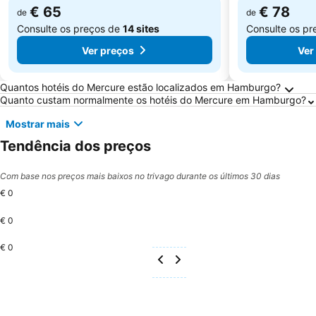
€ 65
€ 78
de
de
Consulte os preços de
14 sites
Consulte os p
Ver preços
Ver
Perguntas Frequentes sobre Hamburgo
Quantos hotéis do Mercure estão localizados em Hamburgo?
Quanto custam normalmente os hotéis do Mercure em Hamburgo?
Mostrar mais
Tendência dos preços
Com base nos preços mais baixos no trivago durante os últimos 30 dias
€ 0
€ 0
€ 0