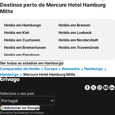
piscinas
animais
Destinos perto de Mercure Hotel Hamburg
Mitte
Hotéis em Hamburgo
Hotéis em Bremen
Hotéis em Kiel
Hotéis em Luebeck
Hotéis em Cuxhaven
Hotéis em Norderstedt
Hotéis em Bremerhaven
Hotéis em Travemünde
Hotéis em Elmshorn
Ver todas as estadias em Hamburgo
Comparador de Hotéis
Europa
Alemanha
Hamburgo
Hamburgo
Mercure Hotel Hamburg Mitte
Facebook
Twitter
Insta
Yo
Selecione o seu país
Adicionar no Google
Encontre facilmente os nossos