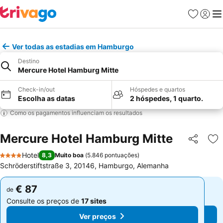
Favoritos
Iniciar
Me
Ver todas as estadias em Hamburgo
Destino
Mercure Hotel Hamburg Mitte
Check-in/out
Hóspedes e quartos
Escolha as datas
2 hóspedes, 1 quarto.
Como os pagamentos influenciam os resultados
Mercure Hotel Hamburg Mitte
Partilhar
Ad
Hotel
8,3
Muito boa
(
5.846 pontuações
)
4 Estrelas
Schröderstiftstraße 3, 20146, Hamburgo, Alemanha
€ 87
€ 87
de
de
Consulte os preços de
17 sites
Consulte os preços de
17 sites
Ver preços
Ver preços