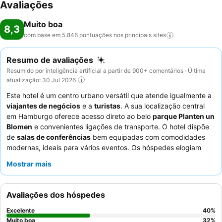
Avaliações
Muito boa
8,3
com base em 5.846 pontuações nos principais
sites
Resumo de avaliações
Resumido por inteligência artificial a partir de 900+ comentários · Última
atualização: 30 Jul 2026
Este hotel é um centro urbano versátil que atende igualmente a
viajantes de negócios
e a
turistas
. A sua localização central
em Hamburgo oferece acesso direto ao belo
parque Planten un
Blomen
e convenientes ligações de transporte. O hotel dispõe
de
salas de conferências
bem equipadas com comodidades
modernas, ideais para vários eventos. Os hóspedes elogiam
consistentemente os
funcionários simpáticos e prestativos
e o
Mostrar mais
extenso e fresco
buffet de pequeno-almoço
com diversas
opções. Para uma estadia mais tranquila, os hóspedes devem
considerar solicitar um quarto virado para o jardim.
Avaliações dos hóspedes
Excelente
40
%
Muito boa
32
%