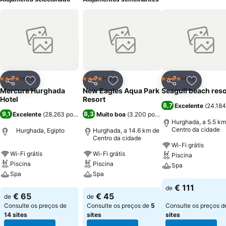
Hotel
Hotel
Hotel
4 Estrelas
4 Estrelas
4 Estrelas
Partilhar
Adicionar aos favoritos
Partilhar
Adicionar aos favoritos
Partilhar
Adicionar
Mercure Hurghada
New Eagles Aqua Park
Seagull beach reso
Hotel
Resort
8,7
Excelente
(
24.184
9,1
8,3
Excelente
(
28.263 pontuações
Muito boa
)
(
3.200 pontuações
)
Hurghada, a 5.5 km
Centro da cidade
Hurghada, Egipto
Hurghada, a 14.6 km de
Centro da cidade
Wi-Fi grátis
Wi-Fi grátis
Wi-Fi grátis
Piscina
Piscina
Piscina
Spa
Spa
Spa
Ver preços
€ 111
de
Ver preços
Ver preços
€ 65
€ 45
de
de
Consulte os preços de
Consulte os preços de
5
Consulte os preços 
14 sites
sites
sites