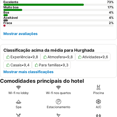
Excelente
73
%
Muito boa
17
%
Boa
4
%
Aceitável
4
%
Fraca
2
%
Mostrar avaliações
Classificação acima da média para Hurghada
Experiência
•
9,8
Atmosfera
•
9,8
Atividades
•
9,6
Casais
•
9,4
Para famílias
•
9,3
Mostrar mais classificações
Comodidades principais do hotel
Wi-fi no lobby
Wi-fi nos quartos
Piscina
Spa
Estacionamento
A/C