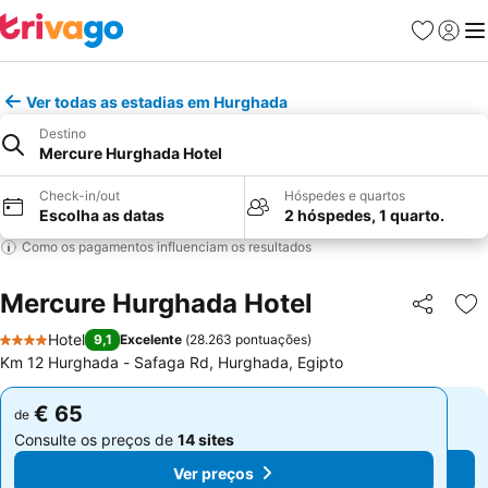
Favoritos
Iniciar
Me
Ver todas as estadias em Hurghada
Destino
Mercure Hurghada Hotel
Check-in/out
Hóspedes e quartos
Escolha as datas
2 hóspedes, 1 quarto.
Como os pagamentos influenciam os resultados
Mercure Hurghada Hotel
Partilhar
Ad
Hotel
9,1
Excelente
(
28.263 pontuações
)
4 Estrelas
Km 12 Hurghada - Safaga Rd, Hurghada, Egipto
€ 65
€ 65
de
de
Consulte os preços de
14 sites
Consulte os preços de
14 sites
Ver preços
Ver preços