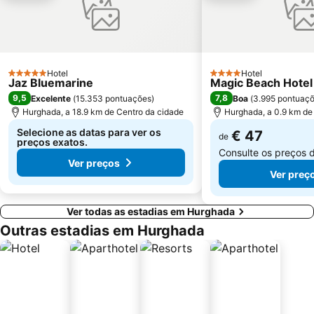
Hotel
Hotel
5 Estrelas
4 Estrelas
Jaz Bluemarine
Magic Beach Hote
9,5
7,8
Excelente
(
15.353 pontuações
)
Boa
(
3.995 pontuaç
Hurghada, a 18.9 km de Centro da cidade
Hurghada, a 0.9 km de
Selecione as datas para ver os
€ 47
de
preços exatos.
Consulte os preços 
Ver preços
Ver preç
Ver todas as estadias em Hurghada
Outras estadias em Hurghada