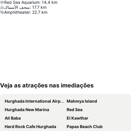
Red Sea Aquarium
:
14.4
km
متحف الأسماك
:
17.7
km
Amphitheater
:
22.7
km
Veja as atrações nas imediações
Ampliar mapa
Hurghada International Airport
Mahmya Island
Hurghada New Marina
Red Sea
Ali Baba
El Kawthar
Hard Rock Cafe Hurghada
Papas Beach Club