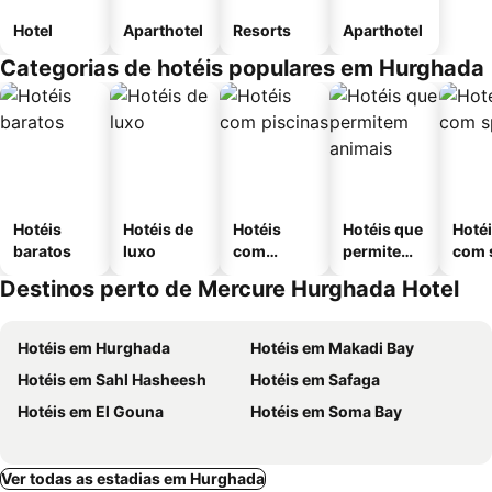
Hotel
Aparthotel
Resorts
Aparthotel
Categorias de hotéis populares em Hurghada
Hotéis
Hotéis de
Hotéis
Hotéis que
Hoté
baratos
luxo
com
permitem
com 
piscinas
animais
Destinos perto de Mercure Hurghada Hotel
Hotéis em Hurghada
Hotéis em Makadi Bay
Hotéis em Sahl Hasheesh
Hotéis em Safaga
Hotéis em El Gouna
Hotéis em Soma Bay
Ver todas as estadias em Hurghada