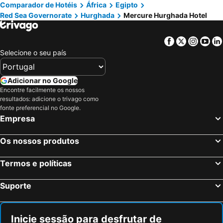
Comparador de Hotéis
África
Egipto
Red Sea Governorate
Hurghada
Mercure Hurghada Hotel
Facebook
Twitter
Insta
Yo
Selecione o seu país
Adicionar no Google
Encontre facilmente os nossos
resultados: adicione o trivago como
fonte preferencial no Google.
Empresa
Os nossos produtos
Termos e políticas
Suporte
Inicie sessão para desfrutar de