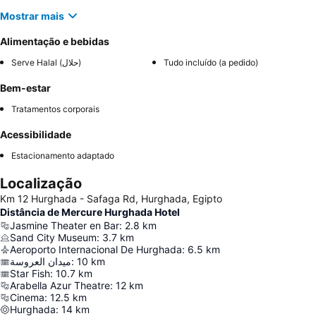
Mostrar mais
Alimentação e bebidas
Serve Halal (حلال)
Tudo incluído (a pedido)
Bem-estar
Tratamentos corporais
Acessibilidade
Estacionamento adaptado
Localização
Km 12 Hurghada - Safaga Rd, Hurghada, Egipto
Distância de Mercure Hurghada Hotel
Jasmine Theater en Bar
:
2.8
km
Sand City Museum
:
3.7
km
Aeroporto Internacional De Hurghada
:
6.5
km
ميدان العروسة
:
10
km
Star Fish
:
10.7
km
Arabella Azur Theatre
:
12
km
Cinema
:
12.5
km
Hurghada
:
14
km