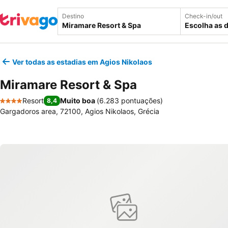
Destino
Check-in/out
Escolha as 
Ver todas as estadias em Agios Nikolaos
Miramare Resort & Spa
Resort
Muito boa
(
6.283 pontuações
)
8,4
4 Estrelas
Gargadoros area, 72100, Agios Nikolaos, Grécia