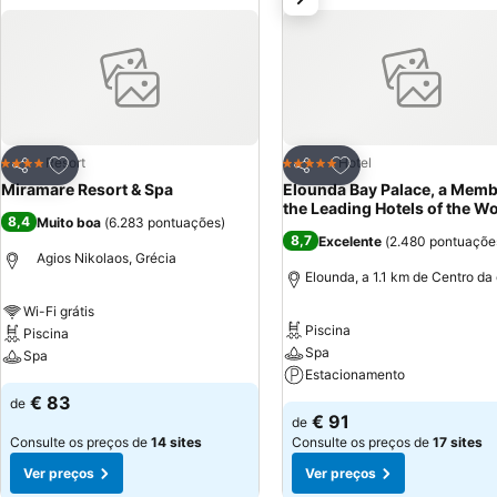
salas para reuniões e conferências.
Adicionar aos favoritos
Adicionar aos favor
Resort
Hotel
4 Estrelas
5 Estrelas
Partilhar
Partilhar
Miramare Resort & Spa
Elounda Bay Palace, a Memb
the Leading Hotels of the W
8,4
Muito boa
(
6.283 pontuações
)
8,7
Excelente
(
2.480 pontuaçõe
Agios Nikolaos, Grécia
Elounda, a 1.1 km de Centro da
Wi-Fi grátis
Piscina
Piscina
Spa
Spa
Estacionamento
€ 83
de
€ 91
de
Consulte os preços de
14 sites
Consulte os preços de
17 sites
Ver preços
Ver preços