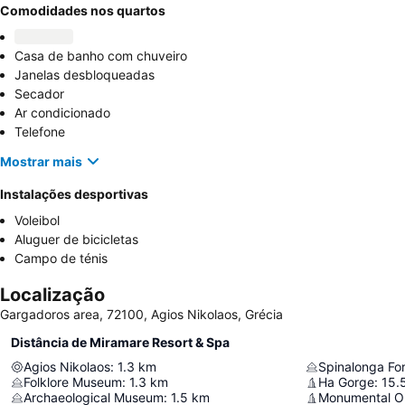
Comodidades nos quartos
Casa de banho com chuveiro
Janelas desbloqueadas
Secador
Ar condicionado
Telefone
Mostrar mais
Instalações desportivas
Voleibol
Aluguer de bicicletas
Campo de ténis
Localização
Gargadoros area, 72100, Agios Nikolaos, Grécia
Distância de Miramare Resort & Spa
Agios Nikolaos
:
1.3
km
Spinalonga For
Folklore Museum
:
1.3
km
Ha Gorge
:
15.
Archaeological Museum
:
1.5
km
Monumental Ol