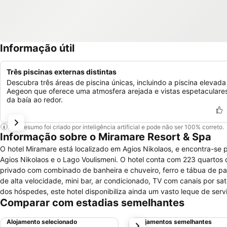
Informação útil
Três piscinas externas distintas
Descubra três áreas de piscina únicas, incluindo a piscina elevada
Aegeon que oferece uma atmosfera arejada e vistas espetaculare
da baía ao redor.
Este resumo foi criado por inteligência artificial e pode não ser 100% correto.
Informação sobre o Miramare Resort & Spa
O hotel Miramare está localizado em Agios Nikolaos, e encontra-se
Agios Nikolaos e o Lago Voulismeni. O hotel conta com 223 quartos
privado com combinado de banheira e chuveiro, ferro e tábua de pass
de alta velocidade, mini bar, ar condicionado, TV com canais por s
dos hóspedes, este hotel disponibiliza ainda um vasto leque de serv
Comparar com estadias semelhantes
zonas públicas, elevador, bagageiro, estacionamento gratuito, ser
24h. Para momentos de lazer disponibiliza ainda restaurante, piscina
Alojamento selecionado
Alojamentos semelhantes
próximo
academia de ginástica, tratamento SPA e salão de jogos. Para negó