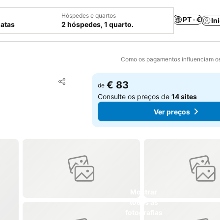
Hóspedes e quartos
PT · €
In
datas
2 hóspedes, 1 quarto.
Como os pagamentos influenciam os
Adicionar aos favoritos
€ 83
de
Partilhar
Consulte os preços de
14 sites
Ver preços