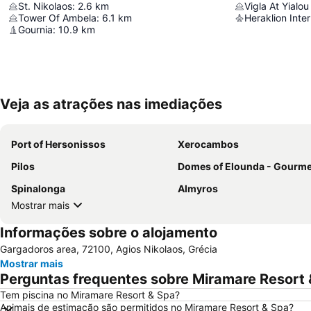
St. Nikolaos
:
2.6
km
Vigla At Yialou 
Tower Of Ambela
:
6.1
km
Gournia
:
10.9
km
Veja as atrações nas imediações
Port of Hersonissos
Xerocambos
Pilos
Domes of Elounda - Gourmet Festi
Spinalonga
Almyros
Mostrar mais
Informações sobre o alojamento
Gargadoros area, 72100, Agios Nikolaos, Grécia
Mostrar mais
Perguntas frequentes sobre Miramare Resort 
Tem piscina no Miramare Resort & Spa?
Animais de estimação são permitidos no Miramare Resort & Spa?