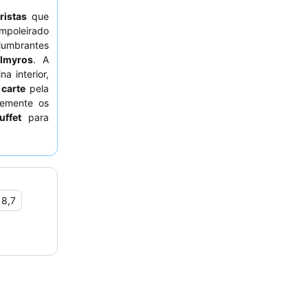
ristas
que
mpoleirado
lumbrantes
lmyros
. A
a interior,
 carte
pela
temente os
uffet
para
 variedade.
considere
.
•
8,7