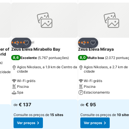
itos
Adicionar aos favoritos
Adicionar aos fav
Hotel
Hotel
5 Estrelas
4 Estrelas
Partilhar
Partilhar
er of
Zeus Eleva Mirabello Bay
Zeus Eleva Miraya
orld
8,6
8,0
Excelente
(
5.767 pontuações
)
Muito boa
(
2.072 pontua
s
)
Agios Nikolaos, a 1.9 km de Centro da
Agios Nikolaos, a 2.7 km de
cidade
cidade
 cidade
Wi-Fi grátis
Wi-Fi grátis
Piscina
Piscina
Spa
Estacionamento
€ 137
€ 95
de
de
Consulte os preços de
15 sites
Consulte os preços de
10 site
Ver preços
Ver preços