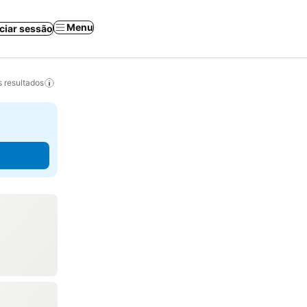
Menu
iciar sessão
 resultados