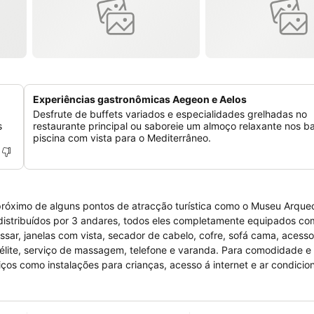
Experiências gastronômicas Aegeon e Aelos
Desfrute de buffets variados e especialidades grelhadas no
s
restaurante principal ou saboreie um almoço relaxante nos b
piscina com vista para o Mediterrâneo.
 próximo de alguns pontos de atracção turística como o Museu Arque
 distribuídos por 3 andares, todos eles completamente equipados c
ar, janelas com vista, secador de cabelo, cofre, sofá cama, acesso 
atélite, serviço de massagem, telefone e varanda. Para comodidade e
iços como instalações para crianças, acesso á internet e ar condici
viços e casamento, concierge, serviço de câmbio e recepção com at
 exterior, jardim, TV no lobby, bar lounge, campo de ténis, churrasqu
cios e eventos conta com equipamento audiovisual, espaço para exp