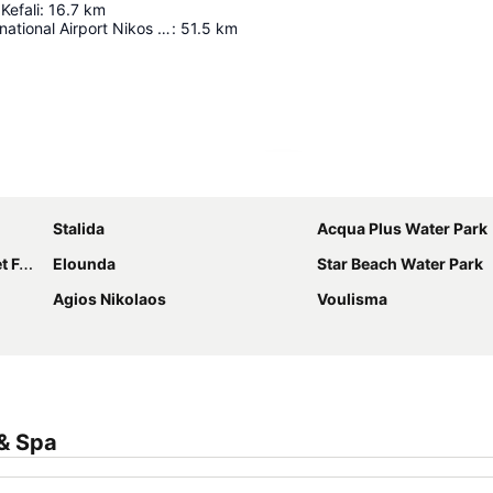
Kefali
:
16.7
km
Heraklion International Airport Nikos Kazantzakis
:
51.5
km
Ampliar mapa
Stalida
Acqua Plus Water Park
val
Elounda
Star Beach Water Park
Agios Nikolaos
Voulisma
& Spa