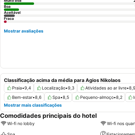
Muito boa
Boa
Aceitável
Fraca
Mostrar avaliações
Classificação acima da média para Agios Nikolaos
Praia
•
9,4
Localização
•
9,3
Atividades ao ar livre
•
8,
Bem-estar
•
8,6
Spa
•
8,5
Pequeno-almoço
•
8,2
Mostrar mais classificações
Comodidades principais do hotel
Wi-fi no lobby
Wi-fi nos quar
Spa
Estacionamen