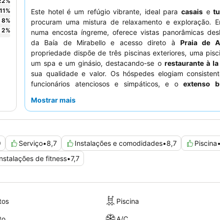
22
%
11
%
Este hotel é um refúgio vibrante, ideal para
casais
e
tu
8
%
procuram uma mistura de relaxamento e exploração. E
2
%
numa encosta íngreme, oferece vistas panorâmicas des
da Baía de Mirabello e acesso direto à
Praia de A
propriedade dispõe de três piscinas exteriores, uma piscin
um spa e um ginásio, destacando-se o
restaurante à la
sua qualidade e valor. Os hóspedes elogiam consisten
funcionários atenciosos e simpáticos, e o
extenso b
pequeno-almoço e jantar recebe altas classificações pela
Mostrar mais
Para uma experiência verdadeiramente memorável, 
reservar uma suite com
piscina privada
e vista para o mar
9
Serviço
•
8,7
Instalações e comodidades
•
8,7
Piscina
Instalações de fitness
•
7,7
tos
Piscina
to
A/C