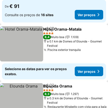
€ 91
De
Consulte os preços de
16 sites
Ver preços
Hotel Orama-Matala
Partilhar
Adicionar aos favoritos
Ver p
4 Estrelas
8,4
Muito boa
1.109
a 0.1 km de Domes of Elounda - Gourmet
Festival
Piscina exterior tranquila
Ver preços
Selecione as datas para ver os preços
Ver preços
exatos.
Elounda Orama
Partilhar
Adicionar aos favoritos
Ver preços
4 Estrelas
8,3
Muito boa
1.297
a 0.3 km de Domes of Elounda - Gourmet
Festival
Restaurante Mirabello com vista para a baía