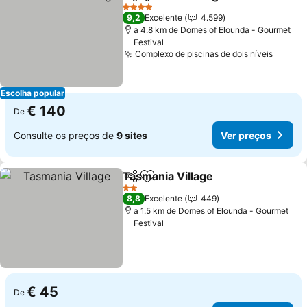
Partilhar
Adicionar aos favoritos
Ver pr
4 Estrelas
9,2
Excelente
4.599
a 4.8 km de Domes of Elounda - Gourmet
Festival
Complexo de piscinas de dois níveis
Ver pr
Escolha popular
€ 140
De
Consulte os preços de
9 sites
Ver preços
Tasmania Village
Partilhar
Adicionar aos favoritos
Ver preço
2 Estrelas
8,8
Excelente
449
a 1.5 km de Domes of Elounda - Gourmet
Festival
€ 45
De