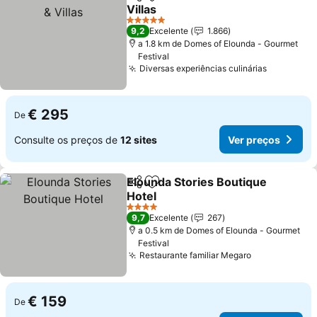
Partilhar
Adicionar aos favoritos
Villas
Ver preços
5 Estrelas
9,2
Excelente
1.866
a 1.8 km de Domes of Elounda - Gourmet
Festival
Diversas experiências culinárias
Ver preç
€ 295
De
Consulte os preços de
12 sites
Ver preços
Elounda Stories Boutique
Partilhar
Adicionar aos favoritos
Hotel
Ver preços
4 Estrelas
9,7
Excelente
267
a 0.5 km de Domes of Elounda - Gourmet
Festival
Restaurante familiar Megaro
Ver preços
€ 159
De