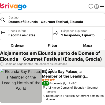
Favoritos
Iniciar
Me
Destino
Domes of Elounda - Gourmet Festival, Elounda
Check-in/out
Hóspedes e quartos
Escolha as datas
2 hóspedes, 1 quarto.
Ordenar
Filtrar
Mapa
Alojamentos em Elounda perto de Domes of
Elounda - Gourmet Festival (Elounda, Grécia)
Como os pagamentos influenciam os resultados
Elounda Bay Palace, a
Partilhar
Adicionar aos favoritos
Member of the Leading
Hotels of the World
Ver preços
5 Estrelas
8,7
Excelente
2.480
a 1.1 km de Domes of Elounda - Gourmet
Festival
Restaurante Thalassa Waterfront com frutos
do mar