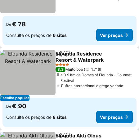
€ 78
De
Consulte os preços de
6 sites
Ver preços
Elounda Residence
Partilhar
Adicionar aos favoritos
Resort & Waterpark
Ver preços
4 Estrelas
8,3
Muito boa
1.716
a 0.9 km de Domes of Elounda - Gourmet
Festival
Buffet internacional e grego variado
Ver pr
Escolha popular
€ 90
De
Consulte os preços de
8 sites
Ver preços
Elounda Akti Olous
Partilhar
Adicionar aos favoritos