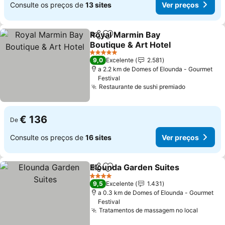
Consulte os preços de
13 sites
Ver preços
Royal Marmin Bay
Partilhar
Adicionar aos favoritos
Boutique & Art Hotel
Ver preços
5 Estrelas
9,0
Excelente
2.581
a 2.2 km de Domes of Elounda - Gourmet
Festival
Restaurante de sushi premiado
Ver preço
€ 136
De
Consulte os preços de
16 sites
Ver preços
Elounda Garden Suites
Partilhar
Adicionar aos favoritos
Ver
4 Estrelas
9,5
Excelente
1.431
a 0.3 km de Domes of Elounda - Gourmet
Festival
Tratamentos de massagem no local
Ver pr