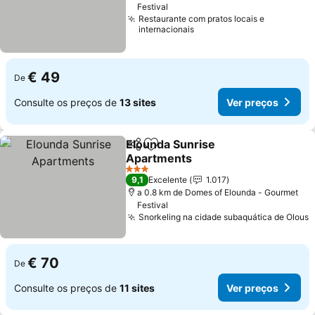
Festival
Restaurante com pratos locais e
internacionais
€ 49
De
Consulte os preços de
13 sites
Ver preços
Elounda Sunrise
Partilhar
Adicionar aos favoritos
Apartments
Ver preços
3 Estrelas
9,1
Excelente
1.017
a 0.8 km de Domes of Elounda - Gourmet
Festival
Snorkeling na cidade subaquática de Olous
V
€ 70
De
Consulte os preços de
11 sites
Ver preços