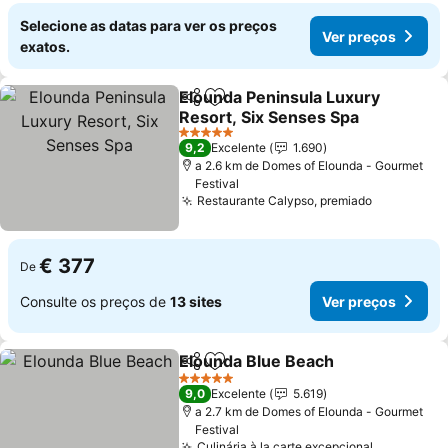
Selecione as datas para ver os preços
Ver preços
exatos.
Elounda Peninsula Luxury
Partilhar
Adicionar aos favoritos
Resort, Six Senses Spa
Ver preços
5 Estrelas
9,2
Excelente
1.690
a 2.6 km de Domes of Elounda - Gourmet
Festival
Restaurante Calypso, premiado
Ver preço
€ 377
De
Consulte os preços de
13 sites
Ver preços
Elounda Blue Beach
Partilhar
Adicionar aos favoritos
Ver pr
5 Estrelas
9,0
Excelente
5.619
a 2.7 km de Domes of Elounda - Gourmet
Festival
Culinária à la carte excepcional