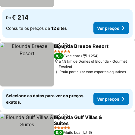
€ 214
De
Consulte os preços de
12 sites
Ver preços
Elounda Breeze Resort
Partilhar
Adicionar aos favoritos
Ver
5 Estrelas
8,5
Excelente
1.254
a 1.9 km de Domes of Elounda - Gourmet
Festival
Praia particular com esportes aquáticos
Ver
Selecione as datas para ver os preços
Ver preços
exatos.
Elounda Gulf Villas &
Partilhar
Adicionar aos favoritos
Suites
Ver preços
5 Estrelas
8,0
Muito boa
6