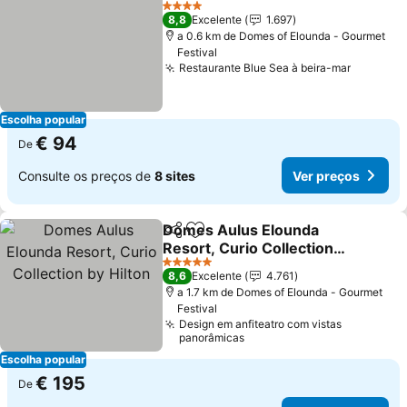
Ver pre
4 Estrelas
8,8
Excelente
1.697
a 0.6 km de Domes of Elounda - Gourmet
Festival
Restaurante Blue Sea à beira-mar
Ver pre
Escolha popular
€ 94
De
Consulte os preços de
8 sites
Ver preços
Domes Aulus Elounda
Partilhar
Adicionar aos favoritos
Resort, Curio Collection
by Hilton
Ver preços
5 Estrelas
8,6
Excelente
4.761
a 1.7 km de Domes of Elounda - Gourmet
Festival
Design em anfiteatro com vistas
panorâmicas
Escolha popular
€ 195
De