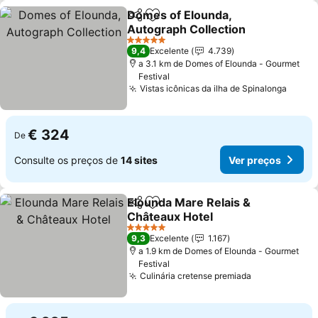
Domes of Elounda,
Partilhar
Adicionar aos favoritos
Autograph Collection
Ver preços
5 Estrelas
9,4
Excelente
4.739
a 3.1 km de Domes of Elounda - Gourmet
Festival
Vistas icônicas da ilha de Spinalonga
Ver p
€ 324
De
Consulte os preços de
14 sites
Ver preços
Elounda Mare Relais &
Partilhar
Adicionar aos favoritos
Châteaux Hotel
Ver preços
5 Estrelas
9,3
Excelente
1.167
a 1.9 km de Domes of Elounda - Gourmet
Festival
Culinária cretense premiada
Ver preços