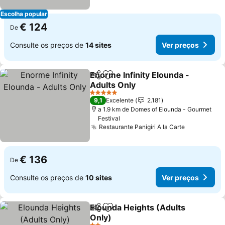
Escolha popular
€ 124
De
Consulte os preços de
14 sites
Ver preços
Enorme Infinity Elounda -
Partilhar
Adicionar aos favoritos
Adults Only
Ver preços
5 Estrelas
9,1
Excelente
2.181
a 1.9 km de Domes of Elounda - Gourmet
Festival
Restaurante Panigiri A la Carte
Ver preço
€ 136
De
Consulte os preços de
10 sites
Ver preços
Elounda Heights (Adults
Partilhar
Adicionar aos favoritos
Only)