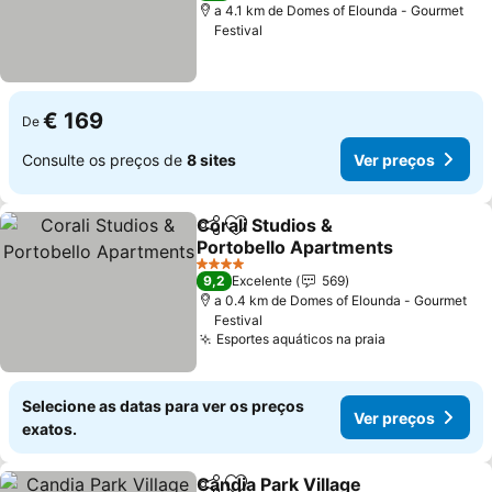
a 4.1 km de Domes of Elounda - Gourmet
Festival
€ 169
De
Consulte os preços de
8 sites
Ver preços
Corali Studios &
Partilhar
Adicionar aos favoritos
Portobello Apartments
Ver preços
4 Estrelas
9,2
Excelente
569
a 0.4 km de Domes of Elounda - Gourmet
Festival
Esportes aquáticos na praia
Ver preços
Selecione as datas para ver os preços
Ver preços
exatos.
Candia Park Village