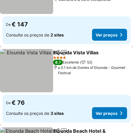
Ver preço
€ 147
De
Consulte os preços de
2 sites
Ver preços
Elounda Vista Villas
Partilhar
Adicionar aos favoritos
Ver pr
4 Estrelas
8,7
Excelente
52
a 0.1 km de Domes of Elounda - Gourmet
Festival
€ 76
De
Consulte os preços de
3 sites
Ver preços
Elounda Beach Hotel &