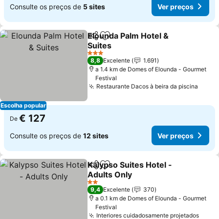
Consulte os preços de
5 sites
Ver preços
Elounda Palm Hotel &
Partilhar
Adicionar aos favoritos
Suites
Ver preços
3 Estrelas
8,8
Excelente
1.691
a 1.4 km de Domes of Elounda - Gourmet
Festival
Restaurante Dacos à beira da piscina
Ver p
Escolha popular
€ 127
De
Consulte os preços de
12 sites
Ver preços
Kalypso Suites Hotel -
Partilhar
Adicionar aos favoritos
Adults Only
Ver preços
2 Estrelas
9,4
Excelente
370
a 0.1 km de Domes of Elounda - Gourmet
Festival
Interiores cuidadosamente projetados
Ver p