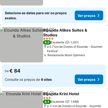
Selecione as datas para ver os preços
Ver preços
exatos.
Elounda Alikes Suites &
Partilhar
Adicionar aos favoritos
Studios
Ver preços
4 Estrelas
9,0
Excelente
1.257
a 0.7 km de Domes of Elounda - Gourmet
Festival
Restaurante Moon Spinners
Ver preços
€ 84
De
Consulte os preços de
6 sites
Ver preços
Elounda Krini Hotel
Partilhar
Adicionar aos favoritos
Ver pr
3 Estrelas
8,5
Excelente
1.468
a 1.1 km de Domes of Elounda - Gourmet