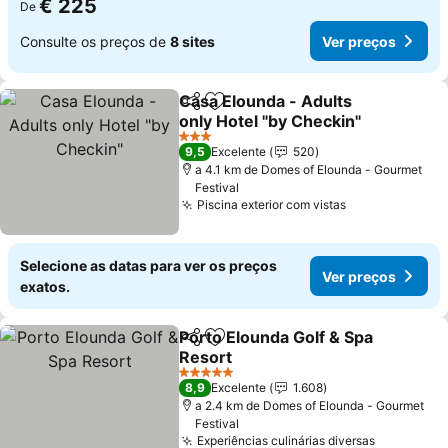
€ 225
De
Consulte os preços de
8 sites
Ver preços
Casa Elounda - Adults
Partilhar
Adicionar aos favoritos
only Hotel "by Checkin"
Ver preços
3 Estrelas
9,5
Excelente
520
a 4.1 km de Domes of Elounda - Gourmet
Festival
Piscina exterior com vistas
Ver preços
Selecione as datas para ver os preços
Ver preços
exatos.
Porto Elounda Golf & Spa
Partilhar
Adicionar aos favoritos
Resort
Ver preços
5 Estrelas
8,9
Excelente
1.608
a 2.4 km de Domes of Elounda - Gourmet
Festival
Experiências culinárias diversas
Ver preço