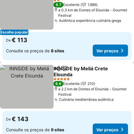
Ver preços
2 Estrelas
9,7
Excelente
1.886
a 0.3 km de Domes of Elounda - Gourmet
Festival
Autêntica experiência culinária grega
Ver p
Escolha popular
€ 113
De
Consulte os preços de
8 sites
Ver preços
INNSiDE by Meliá Crete
Partilhar
Adicionar aos favoritos
Elounda
Ver preços
5 Estrelas
9,6
Excelente
210
a 2.2 km de Domes of Elounda - Gourmet
Festival
Culinária mediterrânea autêntica
Ver preç
€ 143
De
Consulte os preços de
9 sites
Ver preços