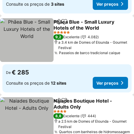
Consulte os preços de
3 sites
Ver preços
Phāea Blue - Small Luxury
Partilhar
Adicionar aos favoritos
Hotels of the World
Ver preços
5 Estrelas
9,2
Excelente
4.082
a 3.4 km de Domes of Elounda - Gourmet
Festival
Passeios de barco tradicional caique
Ver p
€ 285
De
Consulte os preços de
12 sites
Ver preços
Naiades Boutique Hotel -
Partilhar
Adicionar aos favoritos
Adults Only
Ver preços
4 Estrelas
8,8
Excelente
444
a 2.5 km de Domes of Elounda - Gourmet
Festival
Quartos com banheiras de hidromassagem