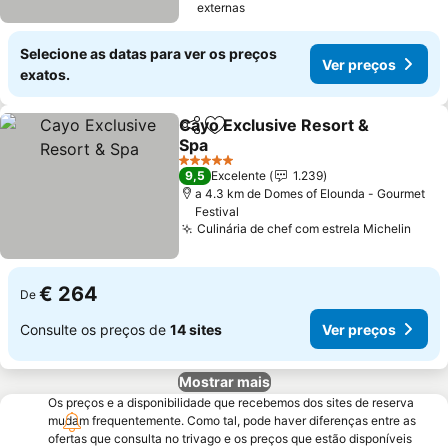
externas
Selecione as datas para ver os preços
Ver preços
exatos.
Cayo Exclusive Resort &
Partilhar
Adicionar aos favoritos
Spa
Ver preços
5 Estrelas
9,5
Excelente
1.239
a 4.3 km de Domes of Elounda - Gourmet
Festival
Culinária de chef com estrela Michelin
Ver 
€ 264
De
Consulte os preços de
14 sites
Ver preços
Mostrar mais
Os preços e a disponibilidade que recebemos dos sites de reserva
mudam frequentemente. Como tal, pode haver diferenças entre as
ofertas que consulta no trivago e os preços que estão disponíveis