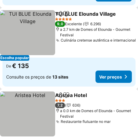
TUI BLUE Elounda Village
Partilhar
Adicionar aos favoritos
V
5 Estrelas
9,0
Excelente
6.296
a 2.7 km de Domes of Elounda - Gourmet
Festival
Culinária cretense autêntica e internacional
Escolha popular
€ 135
De
Consulte os preços de
13 sites
Ver preços
Aristea Hotel
Partilhar
Adicionar aos favoritos
Ver preços
3 Estrelas
7,2
636
a 0.0 km de Domes of Elounda - Gourmet
Festival
Restaurante flutuante no mar
Ver preços