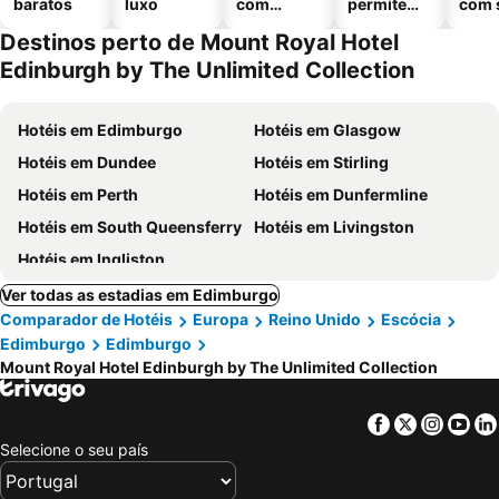
baratos
luxo
com
permitem
com 
piscinas
animais
Destinos perto de Mount Royal Hotel
Edinburgh by The Unlimited Collection
Hotéis em Edimburgo
Hotéis em Glasgow
Hotéis em Dundee
Hotéis em Stirling
Hotéis em Perth
Hotéis em Dunfermline
Hotéis em South Queensferry
Hotéis em Livingston
Hotéis em Ingliston
Ver todas as estadias em Edimburgo
Comparador de Hotéis
Europa
Reino Unido
Escócia
Edimburgo
Edimburgo
Mount Royal Hotel Edinburgh by The Unlimited Collection
Facebook
Twitter
Insta
Yo
Selecione o seu país