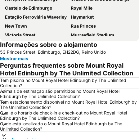
Castelo de Edimburgo
Royal Mile
Estação Ferroviária Waverley
Haymarket
New Town
Rua Princes
Victoria Street
Murrayfield Stadium
Informações sobre o alojamento
Grassmarket
Galeria Nacional da Escócia
53 Princes Street, Edimburgo, EH22DG, Reino Unido
Museu Nacional da Escócia
Leith
Mostrar mais
City Art Centre
The Royal Mile Gallery
Perguntas frequentes sobre Mount Royal
St James Quarter
Rosslyn Chapel
Hotel Edinburgh by The Unlimited Collection
The Witchery by the Castle
Edinburgh Park
Tem piscina no Mount Royal Hotel Edinburgh by The Unlimited
Collection?
Scott Monument
Stockbridge
Animais de estimação são permitidos no Mount Royal Hotel
Edinburgh by The Unlimited Collection?
Marchmont
Greyfriars Kirk
Tem estacionamento disponível no Mount Royal Hotel Edinburgh by
Cowgate
Holyrood Park
The Unlimited Collection?
Qual é o horário de check-in e check-out no Mount Royal Hotel
Braid Hills
Edinburgh Zoo
Edinburgh by The Unlimited Collection?
Onde está localizado o Mount Royal Hotel Edinburgh by The
Portobello
Rose Street
Unlimited Collection?
Edinburgh Dungeon
University of Edinburgh