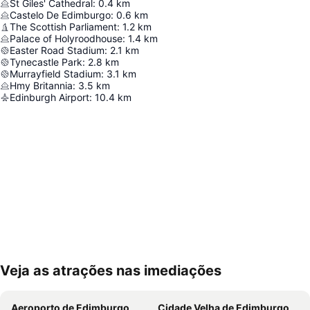
St Giles' Cathedral
:
0.4
km
Castelo De Edimburgo
:
0.6
km
The Scottish Parliament
:
1.2
km
Palace of Holyroodhouse
:
1.4
km
Easter Road Stadium
:
2.1
km
Tynecastle Park
:
2.8
km
Murrayfield Stadium
:
3.1
km
Hmy Britannia
:
3.5
km
Edinburgh Airport
:
10.4
km
Veja as atrações nas imediações
Ampliar mapa
Aeroporto de Edimburgo
Cidade Velha de Edimburgo