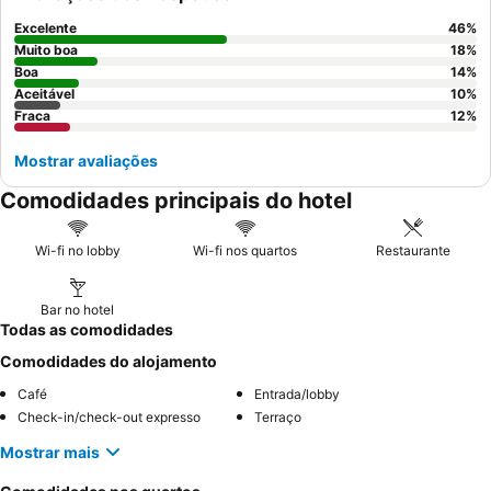
profissionais
, e a
excelente variedade de pequeno-almoço
com opções quentes e iguarias locais. Para uma estadia mais
Excelente
46
%
tranquila, os hóspedes são aconselhados a solicitar um quarto
Muito boa
18
%
virado para o jardim.
Boa
14
%
Aceitável
10
%
Fraca
12
%
Mostrar avaliações
Comodidades principais do hotel
Wi-fi no lobby
Wi-fi nos quartos
Restaurante
Bar no hotel
Todas as comodidades
Comodidades do alojamento
Café
Entrada/lobby
Check-in/check-out expresso
Terraço
Mostrar mais