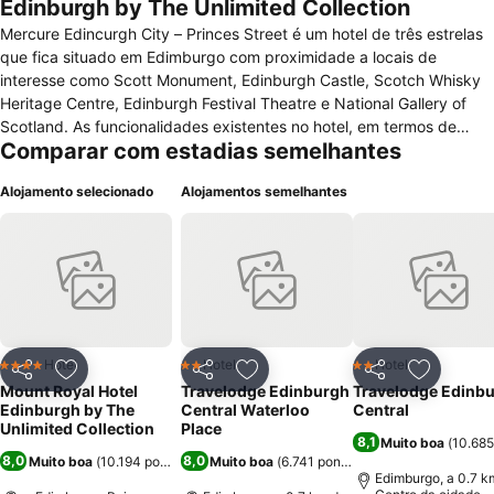
Edinburgh by The Unlimited Collection
Mercure Edincurgh City – Princes Street é um hotel de três estrelas
que fica situado em Edimburgo com proximidade a locais de
interesse como Scott Monument, Edinburgh Castle, Scotch Whisky
Heritage Centre, Edinburgh Festival Theatre e National Gallery of
Scotland. As funcionalidades existentes no hotel, em termos de
Comparar com estadias semelhantes
serviços gerais, são constituídas por internet, recepção aberta 24h,
elevador, check-in/check-out expresso, serviço de quartos, serviço
Alojamento selecionado
Alojamentos semelhantes
de lavandaria, serviço de pequeno-almoço almoço,
fax/fotocopiadora, estacionamento público e comodidades para
reuniões. No que toca a serviço de refeições o hotel possui
restaurante e bar. O hotel possui quartos para não fumadores e
para pessoas com mobilidade reduzida e todos os 158 se
encontram equipados com internet, prensa para calças, mesa de
escritório, casa de banho com chuveiro/banheira e secador de
cabelo, telefone, televisão por satélite, máquina de café/chá e
Hotel
Hotel
Hotel
4 Estrelas
2 Estrelas
2 Estrelas
Partilhar
Adicionar aos favoritos
Partilhar
Adicionar aos favoritos
Partilhar
Adicionar
serviço de despertador.
Mount Royal Hotel
Travelodge Edinburgh
Travelodge Edinb
Edinburgh by The
Central Waterloo
Central
Unlimited Collection
Place
8,1
Muito boa
(
10.685
8,0
8,0
Muito boa
(
10.194 pontuações
Muito boa
)
(
6.741 pontuações
)
Edimburgo, a 0.7 k