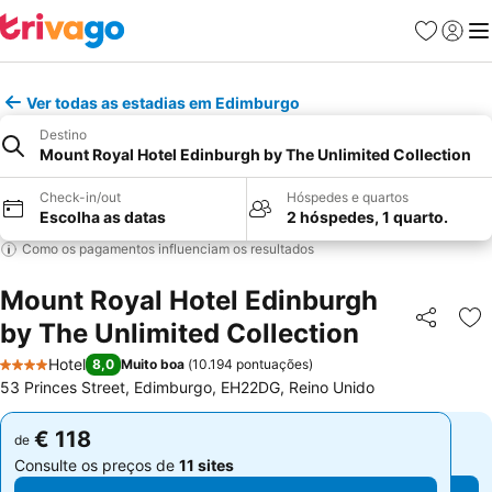
Favoritos
Iniciar
Me
Ver todas as estadias em Edimburgo
Destino
Mount Royal Hotel Edinburgh by The Unlimited Collection
Check-in/out
Hóspedes e quartos
Escolha as datas
2 hóspedes, 1 quarto.
Como os pagamentos influenciam os resultados
Mount Royal Hotel Edinburgh
by The Unlimited Collection
Partilhar
Ad
Hotel
8,0
Muito boa
(
10.194 pontuações
)
4 Estrelas
53 Princes Street, Edimburgo, EH22DG, Reino Unido
€ 118
€ 118
de
de
Consulte os preços de
11 sites
Consulte os preços de
11 sites