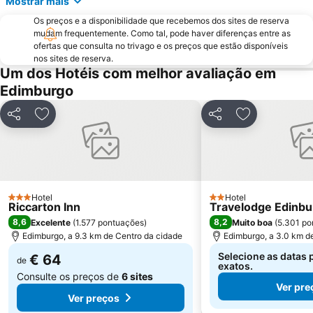
Mostrar mais
Edinburgh Marathon Festival
Royal Terrace Gardens
Os preços e a disponibilidade que recebemos dos sites de reserva
EICC
Royal Botanic Garden Edinburgh
mudam frequentemente. Como tal, pode haver diferenças entre as
ofertas que consulta no trivago e os preços que estão disponíveis
Dean Village
Morningside
nos sites de reserva.
Ocean Terminal
Davidson's Mains
Um dos Hotéis com melhor avaliação em
Edimburgo
Currie
Gleneagles Golf Resort
Partilhar
Adicionar aos favoritos
Partilhar
Adicionar aos
Hotel
Hotel
3 Estrelas
2 Estrelas
Riccarton Inn
Travelodge Edinbu
8,6
8,2
Excelente
(
1.577 pontuações
)
Muito boa
(
5.301 po
Edimburgo, a 9.3 km de Centro da cidade
Edimburgo, a 3.0 km d
Selecione as datas 
€ 64
de
exatos.
Consulte os preços de
6 sites
Ver pre
Ver preços