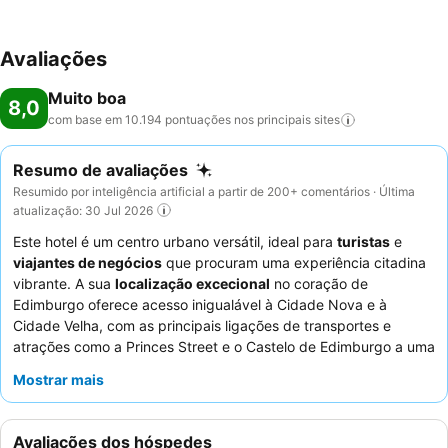
Avaliações
Muito boa
8,0
com base em 10.194 pontuações nos principais
sites
Resumo de avaliações
Resumido por inteligência artificial a partir de 200+ comentários · Última
atualização: 30 Jul 2026
Este hotel é um centro urbano versátil, ideal para
turistas
e
viajantes de negócios
que procuram uma experiência citadina
vibrante. A sua
localização excecional
no coração de
Edimburgo oferece acesso inigualável à Cidade Nova e à
Cidade Velha, com as principais ligações de transportes e
atrações como a Princes Street e o Castelo de Edimburgo a uma
curta distância a pé. O hotel oferece
internet/Wi-Fi
Mostrar mais
consistentemente fiável em todas as áreas, atendendo tanto às
necessidades de lazer como de trabalho. Os hóspedes elogiam
consistentemente os
funcionários simpáticos, prestáveis e
Avaliações dos hóspedes