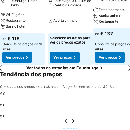
Centro da cidade
Edimburgo, Reino
Edimburgo, a 0.7 km de
Unido
Centro da cidade
Estacionamento
Wi-Fi grátis
Aceita animais
Restaurante
Aceita animais
Restaurante
Bar no hotel
€ 137
de
€ 118
Selecione as datas para
de
ver os preços exatos.
Consulte os preços de
11
Consulte os preços 
sites
sites
Ver preços
Ver preços
Ver preços
Ver todas as estadias em Edimburgo
Tendência dos preços
Com base nos preços mais baixos no trivago durante os últimos 30 dias
€ 0
€ 0
€ 0