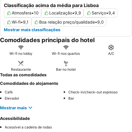
Classificação acima da média para Lisboa
Atmosfera
•
10
Localização
•
9,9
Serviço
•
9,4
Wi-fi
•
9,1
Boa relação preço/qualidade
•
9,0
Mostrar mais classificações
Comodidades principais do hotel
Wi-fi no lobby
Wi-fi nos quartos
A/C
Restaurante
Bar no hotel
Todas as comodidades
Comodidades do alojamento
Café
Check-in/check-out expresso
Elevador
Bar
Mostrar mais
Acessibilidade
Acessível a cadeira de rodas