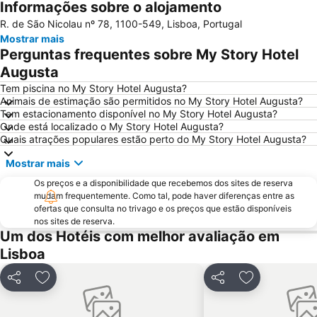
Informações sobre o alojamento
Passeio Marítimo de Algés
Benfica
R. de São Nicolau nº 78, 1100-549, Lisboa, Portugal
Baixa de Lisboa
Parque Eduardo VII
Mostrar mais
Praça de Touros de Campo Pequeno
Praia das Azenhas do Mar
Perguntas frequentes sobre My Story Hotel
Estação de Caminhos de Ferro de Sete Rios
Belém
Augusta
Avenida da Liberdade
da Figueirinha
Tem piscina no My Story Hotel Augusta?
Animais de estimação são permitidos no My Story Hotel Augusta?
Marquês de Pombal
Estádio do Restelo
Tem estacionamento disponível no My Story Hotel Augusta?
Onde está localizado o My Story Hotel Augusta?
Praia das Maçãs
Fonte da Telha
Quais atrações populares estão perto do My Story Hotel Augusta?
Praia Tróia Mar
Praia da Ericeira
Mostrar mais
Parque Natural da Arrabida
Campo Grande
Os preços e a disponibilidade que recebemos dos sites de reserva
Lagoa de Albufeira
do Ouro Sesimbra
mudam frequentemente. Como tal, pode haver diferenças entre as
ofertas que consulta no trivago e os preços que estão disponíveis
Tróia Beach
Alcântara
nos sites de reserva.
Oceanário de Lisboa
Praia da Caparica
Um dos Hotéis com melhor avaliação em
Lisboa
Chiado
Fundaçao Champalimaud
Alvalade
Praça do Rossio
Partilhar
Adicionar aos favoritos
Partilhar
Adicionar aos
Gare do Oriente
Centro Comercial Vasco da Gama
Centro Colombo
Estádio José Alvalade