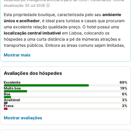
atualização: 30 Jul 2026
Esta propriedade boutique, caracterizada pelo seu
ambiente
único e acolhedor
, é ideal para turistas e casais que procuram
uma excelente relação qualidade-preço. O hotel possui uma
localização central imbatível
em Lisboa, colocando os
hóspedes a uma curta distância a pé de inúmeras atrações e
transportes públicos. Embora as áreas comuns sejam limitadas,
as
modernas instalações
e os quartos confortáveis e bem
Mostrar mais
insonorizados garantem uma estadia agradável. Os hóspedes
elogiam consistentemente a
simpatia excecional da equipa do
hotel
e o variado e delicioso pequeno-almoço. Para a melhor
Avaliações dos hóspedes
experiência, considere pedir um quarto longe dos corredores
principais para minimizar o ruído interno.
Excelente
69
%
Muito boa
19
%
Boa
6
%
Aceitável
3
%
Fraca
3
%
Mostrar avaliações