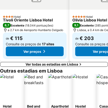
Wonderland Lisboa
Algés Beach
Lumiar
Coliseu dos Recreios
Hotel
Hotel
4 Estrelas
5 Estrelas
Tivoli Oriente Lisboa Hotel
Praia da Ribeira do Cavalo
Galapinhos Beach
Olivia Lisboa Hote
8,7
9,1
Excelente
(
18.044 pontuações
)
Excelente
(
385 pont
Praça do Comércio
Telheiras
a 2.7 km de Aeroporto Humberto Delgado
Lisboa, a 0.4 km de Ce
€ 115
€ 203
de
de
Consulte os preços de
17 sites
Consulte os preços 
Ver preços
Ver preç
Ver todas as estadias em Lisboa
Outras estadias em Lisboa
Hotel
Bed and
Aparthotel
Hostel
Casa