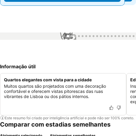
1 / 66
Informação útil
Quartos elegantes com vista para a cidade
Ed
Muitos quartos são projetados com uma decoração
In
confortável e oferecem vistas pitorescas das ruas
re
vibrantes de Lisboa ou dos pátios internos.
co
ex
Este resumo foi criado por inteligência artificial e pode não ser 100% correto.
Comparar com estadias semelhantes
Alojamento selecionado
Alojamentos semelhantes