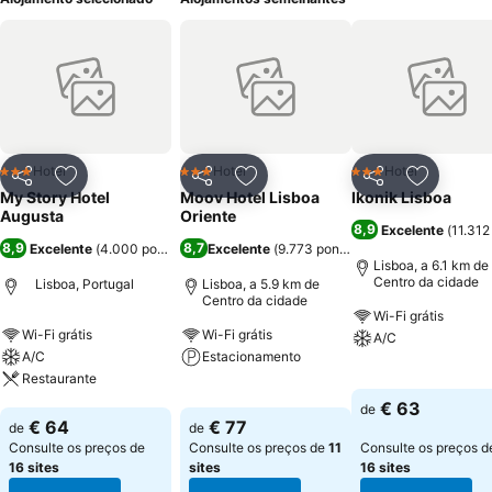
Hotel
Hotel
Hotel
3 Estrelas
3 Estrelas
3 Estrelas
Partilhar
Adicionar aos favoritos
Partilhar
Adicionar aos favoritos
Partilhar
Adicionar
My Story Hotel
Moov Hotel Lisboa
Ikonik Lisboa
Augusta
Oriente
8,9
Excelente
(
11.312
8,9
8,7
Excelente
(
4.000 pontuações
Excelente
)
(
9.773 pontuações
)
Lisboa, a 6.1 km de
Centro da cidade
Lisboa, Portugal
Lisboa, a 5.9 km de
Centro da cidade
Wi-Fi grátis
Wi-Fi grátis
Wi-Fi grátis
A/C
A/C
Estacionamento
Restaurante
Ver preços
Ver preços
€ 63
de
Ver preços
€ 64
€ 77
de
de
Consulte os preços de
Consulte os preços de
11
Consulte os preços d
16 sites
sites
16 sites