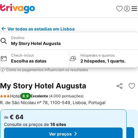
Favoritos
Iniciar
Me
Ver todas as estadias em Lisboa
Destino
My Story Hotel Augusta
Check-in/out
Hóspedes e quartos
Escolha as datas
2 hóspedes, 1 quarto.
Como os pagamentos influenciam os resultados
My Story Hotel Augusta
Partilhar
Ad
Hotel
8,9
Excelente
(
4.000 pontuações
)
3 Estrelas
R. de São Nicolau nº 78, 1100-549, Lisboa, Portugal
€ 64
€ 64
de
de
Consulte os preços de
16 sites
Consulte os preços de
16 sites
Ver preços
Ver preços