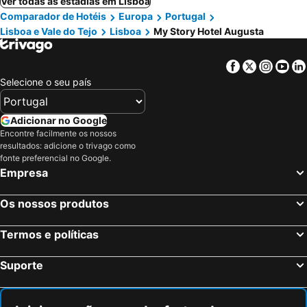
Ver todas as estadias em Lisboa
Comparador de Hotéis
Europa
Portugal
Lisboa e Vale do Tejo
Lisboa
My Story Hotel Augusta
Facebook
Twitter
Insta
Yo
Selecione o seu país
Adicionar no Google
Encontre facilmente os nossos
resultados: adicione o trivago como
fonte preferencial no Google.
Empresa
Os nossos produtos
Termos e políticas
Suporte