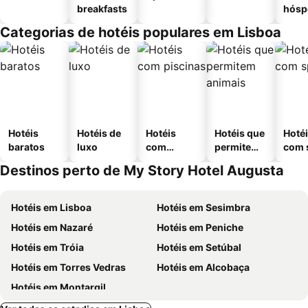
breakfasts
hósp
Categorias de hotéis populares em Lisboa
Hotéis
Hotéis de
Hotéis
Hotéis que
Hoté
baratos
luxo
com
permitem
com 
piscinas
animais
Destinos perto de My Story Hotel Augusta
Hotéis em Lisboa
Hotéis em Sesimbra
Hotéis em Nazaré
Hotéis em Peniche
Hotéis em Tróia
Hotéis em Setúbal
Hotéis em Torres Vedras
Hotéis em Alcobaça
Hotéis em Montargil