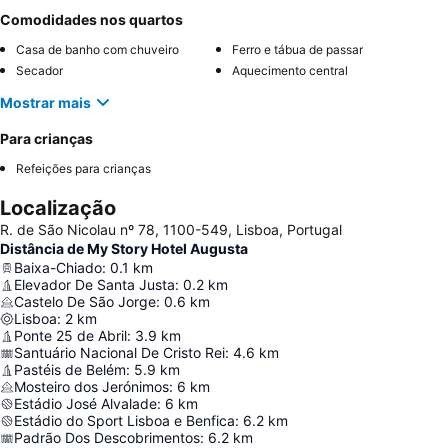
Comodidades nos quartos
Casa de banho com chuveiro
Ferro e tábua de passar
Secador
Aquecimento central
Mostrar mais
Para crianças
Refeições para crianças
Localização
R. de São Nicolau nº 78, 1100-549, Lisboa, Portugal
Distância de My Story Hotel Augusta
Baixa-Chiado
:
0.1
km
Elevador De Santa Justa
:
0.2
km
Castelo De São Jorge
:
0.6
km
Lisboa
:
2
km
Ponte 25 de Abril
:
3.9
km
Santuário Nacional De Cristo Rei
:
4.6
km
Pastéis de Belém
:
5.9
km
Mosteiro dos Jerónimos
:
6
km
Estádio José Alvalade
:
6
km
Estádio do Sport Lisboa e Benfica
:
6.2
km
Padrão Dos Descobrimentos
:
6.2
km