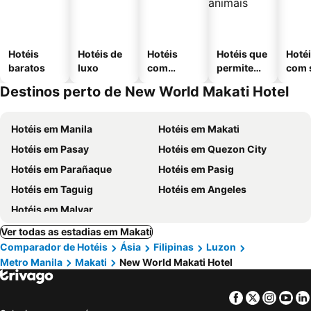
Hotéis
Hotéis de
Hotéis
Hotéis que
Hoté
baratos
luxo
com
permitem
com 
piscinas
animais
Destinos perto de New World Makati Hotel
Hotéis em Manila
Hotéis em Makati
Hotéis em Pasay
Hotéis em Quezon City
Hotéis em Parañaque
Hotéis em Pasig
Hotéis em Taguig
Hotéis em Angeles
Hotéis em Malvar
Ver todas as estadias em Makati
Comparador de Hotéis
Ásia
Filipinas
Luzon
Metro Manila
Makati
New World Makati Hotel
Facebook
Twitter
Insta
Yo