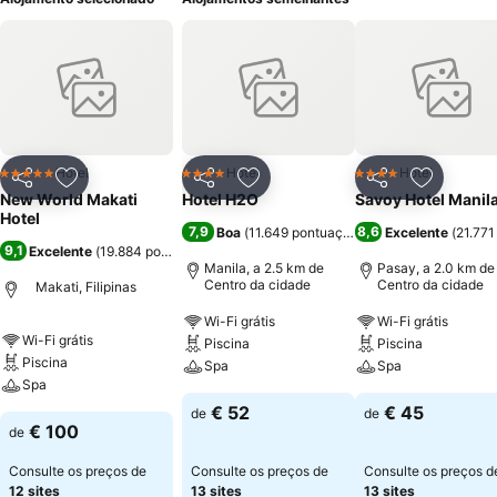
Hotel
Hotel
Hotel
5 Estrelas
4 Estrelas
4 Estrelas
Partilhar
Adicionar aos favoritos
Partilhar
Adicionar aos favoritos
Partilhar
Adicionar
New World Makati
Hotel H2O
Savoy Hotel Manil
Hotel
7,9
8,6
Boa
(
11.649 pontuações
)
Excelente
(
21.771
9,1
Excelente
(
19.884 pontuações
)
Manila, a 2.5 km de
Pasay, a 2.0 km de
Centro da cidade
Centro da cidade
Makati, Filipinas
Wi-Fi grátis
Wi-Fi grátis
Wi-Fi grátis
Piscina
Piscina
Piscina
Spa
Spa
Spa
€ 52
€ 45
de
de
€ 100
de
Consulte os preços de
Consulte os preços de
Consulte os preços d
12 sites
13 sites
13 sites