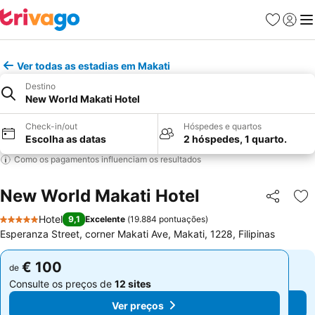
Favoritos
Iniciar
Me
Ver todas as estadias em Makati
Destino
New World Makati Hotel
Check-in/out
Hóspedes e quartos
Escolha as datas
2 hóspedes, 1 quarto.
Como os pagamentos influenciam os resultados
New World Makati Hotel
Partilhar
Ad
Hotel
9,1
Excelente
(
19.884 pontuações
)
5 Estrelas
Esperanza Street, corner Makati Ave, Makati, 1228, Filipinas
€ 100
€ 100
de
de
Consulte os preços de
12 sites
Consulte os preços de
12 sites
Ver preços
Ver preços