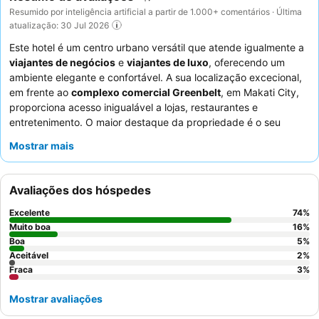
Resumido por inteligência artificial a partir de 1.000+ comentários · Última
atualização: 30 Jul 2026
Este hotel é um centro urbano versátil que atende igualmente a
viajantes de negócios
e
viajantes de luxo
, oferecendo um
ambiente elegante e confortável. A sua localização excecional,
em frente ao
complexo comercial Greenbelt
, em Makati City,
proporciona acesso inigualável a lojas, restaurantes e
entretenimento. O maior destaque da propriedade é o seu
Residence Club lounge
, consistentemente elogiado pelo seu
Mostrar mais
refúgio luxuoso e excelente serviço. Os hóspedes elogiam
constantemente o profissionalismo do pessoal e o
sumptuoso
buffet de pequeno-almoço
, que apresenta uma vasta gama de
Avaliações dos hóspedes
pratos internacionais e locais. Para uma estética mais moderna
e condições impecáveis, os hóspedes devem considerar
Excelente
74
%
reservar um dos
quartos renovados
.
Muito boa
16
%
Boa
5
%
Aceitável
2
%
Fraca
3
%
Mostrar avaliações