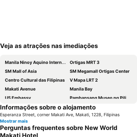
Veja as atrações nas imediações
Ampliar mapa
Manila Ninoy Aquino International Airport
Ortigas MRT 3
SM Mall of Asia
SM Megamall Ortigas Center
Centro Cultural das Filipinas
V Mapa LRT 2
Makati Avenue
Manila Bay
US Embassy
Pambansang Museo ng Pilipinas
Informações sobre o alojamento
Intramuros
Quiapo Church
Esperanza Street, corner Makati Ave, Makati, 1228, Filipinas
Abad Santos LRT 1
Manila Yacht Club
Mostrar mais
Ermita
Pureza LRT 2
Perguntas frequentes sobre New World
University of Santo Tomas
Araneta Center MRT 3
Makati Hotel