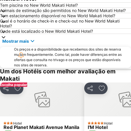
Loyola Heights
Tem piscina no New World Makati Hotel?
Animais de estimação são permitidos no New World Makati Hotel?
Tem estacionamento disponível no New World Makati Hotel?
Qual é o horário de check-in e check-out no New World Makati
Hotel?
Onde está localizado o New World Makati Hotel?
Mostrar mais
Os preços e a disponibilidade que recebemos dos sites de reserva
mudam frequentemente. Como tal, pode haver diferenças entre as
ofertas que consulta no trivago e os preços que estão disponíveis
nos sites de reserva.
Um dos Hotéis com melhor avaliação em
Makati
Escolha popular
Partilhar
Adicionar aos favoritos
Partilhar
Adicionar aos
Hotel
Hotel
3 Estrelas
5 Estrelas
Red Planet Makati Avenue Manila
I'M Hotel