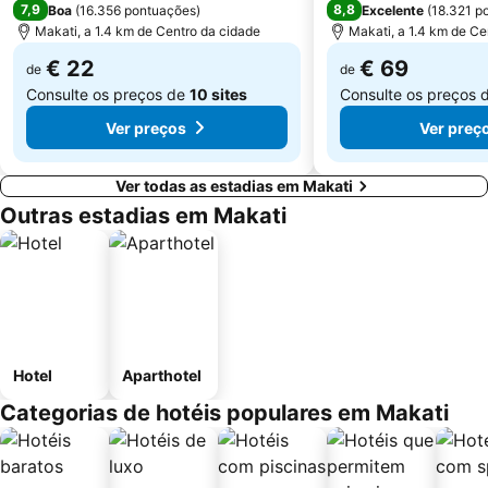
7,9
8,8
Boa
(
16.356 pontuações
)
Excelente
(
18.321 p
Makati, a 1.4 km de Centro da cidade
Makati, a 1.4 km de Ce
€ 22
€ 69
de
de
Consulte os preços de
10 sites
Consulte os preços 
Ver preços
Ver preç
Ver todas as estadias em Makati
Outras estadias em Makati
Hotel
Aparthotel
Categorias de hotéis populares em Makati