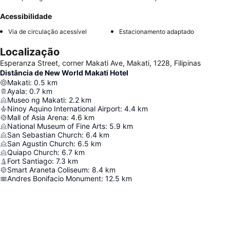
Acessibilidade
Via de circulação acessível
Estacionamento adaptado
Localização
Esperanza Street, corner Makati Ave, Makati, 1228, Filipinas
Distância de New World Makati Hotel
Makati
:
0.5
km
Ayala
:
0.7
km
Museo ng Makati
:
2.2
km
Ninoy Aquino International Airport
:
4.4
km
Mall of Asia Arena
:
4.6
km
National Museum of Fine Arts
:
5.9
km
San Sebastian Church
:
6.4
km
San Agustin Church
:
6.5
km
Quiapo Church
:
6.7
km
Fort Santiago
:
7.3
km
Smart Araneta Coliseum
:
8.4
km
Andres Bonifacio Monument
:
12.5
km