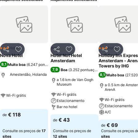
Hotel
Hotel
Hotel
3 Estrelas
3 Estrelas
Partilhar
Adicionar aos favoritos
Partilhar
Adicionar aos favoritos
Partilhar
Adicionar
Nova Hotel
Hotel Not Hotel
Holiday Inn Expre
Amsterdam
Amsterdam - Aren
8,1
Muito boa
(
6.247 pontuações
)
Towers by IHG
7,9
Boa
(
3.252 pontuações
)
Amesterdão, Holanda
8,1
Muito boa
(
27.520
a 1.6 km de Van Gogh
Museum
a 0.5 km de Amste
ArenA
Wi-Fi grátis
Wi-Fi grátis
Wi-Fi grátis
Estacionamento
Estacionamento
Bar no hotel
A/C
€ 118
de
€ 43
de
€ 69
de
Consulte os preços de
17
Consulte os preços de
Consulte os preços 
sites
12 sites
sites