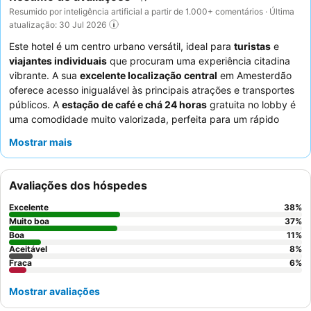
Resumido por inteligência artificial a partir de 1.000+ comentários · Última
atualização: 30 Jul 2026
Este hotel é um centro urbano versátil, ideal para
turistas
e
viajantes individuais
que procuram uma experiência citadina
vibrante. A sua
excelente localização central
em Amesterdão
oferece acesso inigualável às principais atrações e transportes
públicos. A
estação de café e chá 24 horas
gratuita no lobby é
uma comodidade muito valorizada, perfeita para um rápido
refresco antes ou depois de explorar. Os hóspedes elogiam
Mostrar mais
consistentemente os
funcionários simpáticos e prestativos
e a
qualidade e variedade do
buffet de pequeno-almoço
. Para
uma estadia mais tranquila, os hóspedes devem solicitar um
Avaliações dos hóspedes
quarto virado para o lado oposto da rua.
Excelente
38
%
Muito boa
37
%
Boa
11
%
Aceitável
8
%
Fraca
6
%
Mostrar avaliações