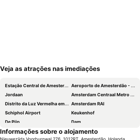
Veja as atrações nas imediações
Ampliar mapa
Estação Central de Amesterdão
Aeroporto de Amesterdão - Schiphol
Jordaan
Amsterdam Centraal Metro Station
Distrito da Luz Vermelha em Amesterdão
Amsterdam RAI
Schiphol Airport
Keukenhof
De Pijp
Dam
Informações sobre o alojamento
Amsterdam ArenA
Ziggo Dome
Nieuwezijds Voorburgwal 276, 1012RT, Amesterdão, Holanda
Anne Frank Museum
Utrecht Centraal Station