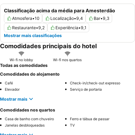
Classificação acima da média para Amesterdão
Atmosfera
•
10
Localização
•
9,4
Bar
•
9,3
Restaurante
•
9,2
Experiência
•
9,1
Mostrar mais classificações
Comodidades principais do hotel
Wi-fi no lobby
Wi-fi nos quartos
Todas as comodidades
Comodidades do alojamento
Café
Check-in/check-out expresso
Elevador
Serviço de portaria
Mostrar mais
Comodidades nos quartos
Casa de banho com chuveiro
Ferro e tábua de passar
Janelas desbloqueadas
TV
Mostrar mais