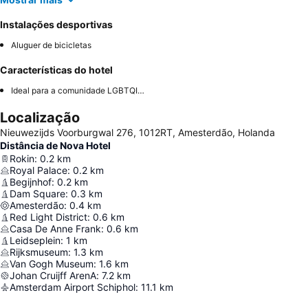
Instalações desportivas
Aluguer de bicicletas
Características do hotel
Ideal para a comunidade LGBTQIA+
Localização
Nieuwezijds Voorburgwal 276, 1012RT, Amesterdão, Holanda
Distância de Nova Hotel
Rokin
:
0.2
km
Royal Palace
:
0.2
km
Begijnhof
:
0.2
km
Dam Square
:
0.3
km
Amesterdão
:
0.4
km
Red Light District
:
0.6
km
Casa De Anne Frank
:
0.6
km
Leidseplein
:
1
km
Rijksmuseum
:
1.3
km
Van Gogh Museum
:
1.6
km
Johan Cruijff ArenA
:
7.2
km
Amsterdam Airport Schiphol
:
11.1
km