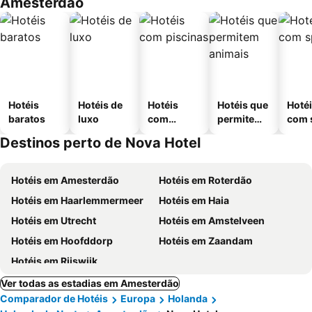
Amesterdão
Hotéis
Hotéis de
Hotéis
Hotéis que
Hoté
baratos
luxo
com
permitem
com 
piscinas
animais
Destinos perto de Nova Hotel
Hotéis em Amesterdão
Hotéis em Roterdão
Hotéis em Haarlemmermeer
Hotéis em Haia
Hotéis em Utrecht
Hotéis em Amstelveen
Hotéis em Hoofddorp
Hotéis em Zaandam
Hotéis em Rijswijk
Ver todas as estadias em Amesterdão
Comparador de Hotéis
Europa
Holanda