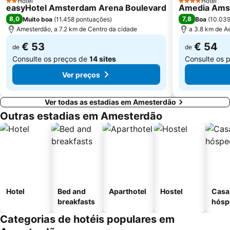
Hotel
Hotel
2 Estrelas
4 Estrelas
easyHotel Amsterdam Arena Boulevard
Amedia Amst
Hoofddorp center
Bloemencorso Bollenstreek
8,0
7,8
Muito boa
(
11.458 pontuações
)
Boa
(
10.039
Madame Tussauds Amsterdam
Mercatorplein Metro Station
Amesterdão, a 7.2 km de Centro da cidade
a 3.8 km de A
Melkweg
Seventeenth-century canal ring area of Amsterdam inside the Singelgracht
€ 53
€ 54
de
de
Consulte os preços de
14 sites
Consulte os 
Ver preços
Ver todas as estadias em Amesterdão
Outras estadias em Amesterdão
Hotel
Bed and
Aparthotel
Hostel
Casa
breakfasts
hósp
Categorias de hotéis populares em