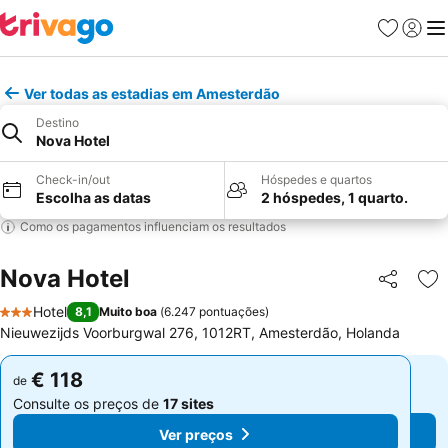
Favoritos
Iniciar
Me
Ver todas as estadias em Amesterdão
Destino
Nova Hotel
Check-in/out
Hóspedes e quartos
Escolha as datas
2 hóspedes, 1 quarto.
Como os pagamentos influenciam os resultados
Nova Hotel
Partilhar
Ad
Hotel
8,1
Muito boa
(
6.247 pontuações
)
3 Estrelas
Nieuwezijds Voorburgwal 276, 1012RT, Amesterdão, Holanda
€ 118
€ 118
de
de
Consulte os preços de
17 sites
Consulte os preços de
17 sites
Ver preços
Ver preços