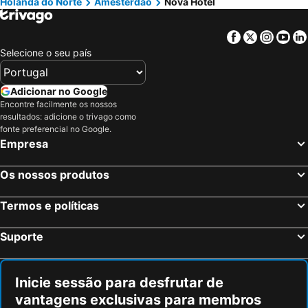
Holanda do Norte
Amesterdão
Nova Hotel
Facebook
Twitter
Insta
Yo
Selecione o seu país
Adicionar no Google
Encontre facilmente os nossos
resultados: adicione o trivago como
fonte preferencial no Google.
Empresa
Os nossos produtos
Termos e políticas
Suporte
Inicie sessão para desfrutar de
vantagens exclusivas para membros