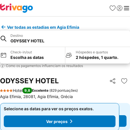
Favoritos
Iniciar
Me
Ver todas as estadias em Agia Efimia
Destino
ODYSSEY HOTEL
Check-in/out
Hóspedes e quartos
Escolha as datas
2 hóspedes, 1 quarto.
Como os pagamentos influenciam os resultados
ODYSSEY HOTEL
Partilhar
Ad
Hotel
9,8
Excelente
(
829 pontuações
)
4 Estrelas
Agia Efimia, 28081, Agia Efimia, Grécia
Selecione as datas para ver os preços exatos.
Selecione as datas para ver os preços exatos.
Ver preços
Ver preços