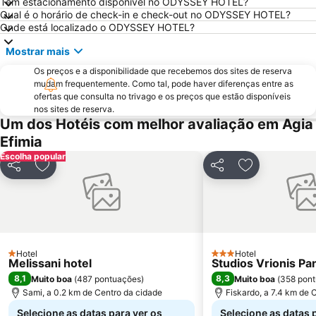
Tem estacionamento disponível no ODYSSEY HOTEL?
Qual é o horário de check-in e check-out no ODYSSEY HOTEL?
Onde está localizado o ODYSSEY HOTEL?
Mostrar mais
Os preços e a disponibilidade que recebemos dos sites de reserva
mudam frequentemente. Como tal, pode haver diferenças entre as
ofertas que consulta no trivago e os preços que estão disponíveis
nos sites de reserva.
Um dos Hotéis com melhor avaliação em Agia
Efimia
Escolha popular
Partilhar
Adicionar aos favoritos
Partilhar
Adicionar aos
Hotel
Hotel
1 Estrelas
3 Estrelas
Melissani hotel
Studios Vrionis P
8,1
8,3
Muito boa
(
487 pontuações
)
Muito boa
(
358 pon
Sami, a 0.2 km de Centro da cidade
Fiskardo, a 7.4 km de 
Selecione as datas para ver os
Selecione as datas 