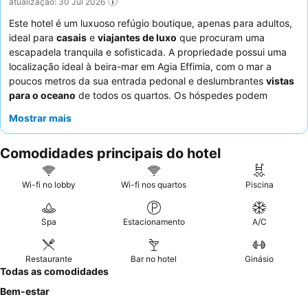
atualização: 30 Jul 2026
Este hotel é um luxuoso refúgio boutique, apenas para adultos,
ideal para
casais
e
viajantes de luxo
que procuram uma
escapadela tranquila e sofisticada. A propriedade possui uma
localização ideal à beira-mar em Agia Effimia, com o mar a
poucos metros da sua entrada pedonal e deslumbrantes
vistas
para o oceano
de todos os quartos. Os hóspedes podem
desfrutar da imaculada piscina, complementada por
Mostrar mais
espreguiçadeiras e cabanas. O
staff
recebe consistentemente
muitos elogios pelo seu serviço acolhedor e atencioso, enquanto
Comodidades principais do hotel
o
restaurante Mnistires
oferece um "verdadeiro banquete" ao
pequeno-almoço e uma excecional cozinha grega moderna ao
almoço e jantar. Para uma experiência melhorada, considere
Wi-fi no lobby
Wi-fi nos quartos
Piscina
reservar um quarto com uma varanda privada e espaçosa para
apreciar plenamente as deslumbrantes vistas para o mar de
Spa
Estacionamento
A/C
Ítaca.
Restaurante
Bar no hotel
Ginásio
Todas as comodidades
Bem-estar