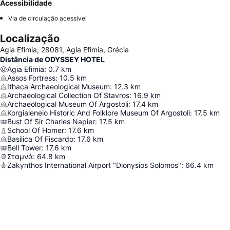
Acessibilidade
Via de circulação acessível
Localização
Agia Efimia, 28081, Agia Efimia, Grécia
Distância de ODYSSEY HOTEL
Agia Efimia
:
0.7
km
Assos Fortress
:
10.5
km
Ithaca Archaeological Museum
:
12.3
km
Archaeological Collection Of Stavros
:
16.9
km
Archaeological Museum Of Argostoli
:
17.4
km
Korgialeneio Historic And Folklore Museum Of Argostoli
:
17.5
km
Bust Of Sir Charles Napier
:
17.5
km
School Of Homer
:
17.6
km
Basilica Of Fiscardo
:
17.6
km
Bell Tower
:
17.6
km
Σταμνά
:
64.8
km
Zakynthos International Airport "Dionysios Solomos"
:
66.4
km