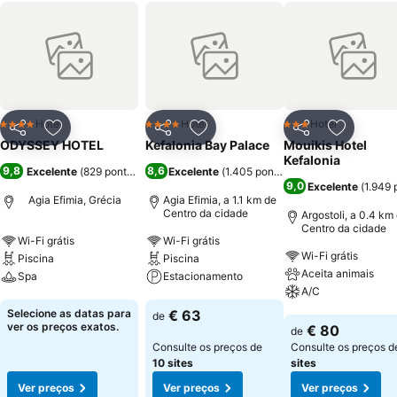
Hotel
Hotel
Hotel
4 Estrelas
4 Estrelas
3 Estrelas
Partilhar
Adicionar aos favoritos
Partilhar
Adicionar aos favoritos
Partilhar
Adicionar
ODYSSEY HOTEL
Kefalonia Bay Palace
Mouikis Hotel
Kefalonia
9,8
8,6
Excelente
(
829 pontuações
)
Excelente
(
1.405 pontuações
)
9,0
Excelente
(
1.949 
Agia Efimia, Grécia
Agia Efimia, a 1.1 km de
Centro da cidade
Argostoli, a 0.4 km
Centro da cidade
Wi-Fi grátis
Wi-Fi grátis
Wi-Fi grátis
Piscina
Piscina
Aceita animais
Spa
Estacionamento
A/C
Ver preços
Ver preços
Selecione as datas para
€ 63
de
Ver preços
ver os preços exatos.
€ 80
de
Consulte os preços de
Consulte os preços 
10 sites
sites
Ver preços
Ver preços
Ver preços