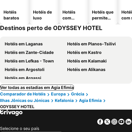
Hotéis
Hotéis de
Hotéis
Hotéis que
Hoté
baratos
luxo
com
permitem
com 
piscinas
animais
Destinos perto de ODYSSEY HOTEL
Hotéis em Laganas
Hotéis em Planos-Tsilivi
Hotéis em Zante-Cidade
Hotéis em Kastro
Hotéis em Lefkas - Town
Hotéis em Kalamaki
Hotéis em Argostoli
Hotéis em Alikanas
Hotéis em Argassi
Ver todas as estadias em Agia Efimia
Comparador de Hotéis
Europa
Grécia
Ilhas Jônicas ou Jónicas
Kefalonia
Agia Efimia
ODYSSEY HOTEL
Facebook
Twitter
Insta
Yo
Selecione o seu país