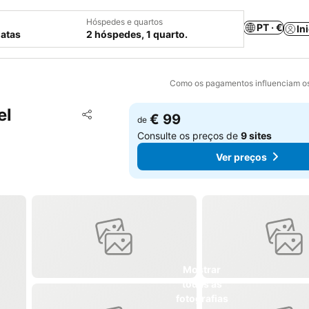
Hóspedes e quartos
PT · €
In
datas
2 hóspedes, 1 quarto.
Como os pagamentos influenciam os
el
Adicionar aos favoritos
€ 99
de
Partilhar
Consulte os preços de
9 sites
Ver preços