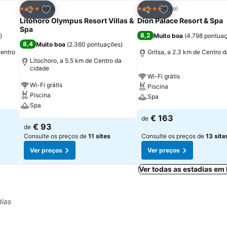
itos
Adicionar aos favoritos
Adicionar aos fav
Hotel
Hotel
4 Estrelas
5 Estrelas
Partilhar
Partilhar
Litohoro Olympus Resort Villas &
Dion Palace Resort & Spa
Spa
8,2
)
Muito boa
(
4.798 pontua
8,4
Muito boa
(
2.360 pontuações
)
Centro
Gritsa, a 2.3 km de Centro 
Litochoro, a 5.5 km de Centro da
cidade
Wi-Fi grátis
Wi-Fi grátis
Piscina
Piscina
Spa
Spa
€ 163
de
€ 93
de
Consulte os preços de
11 sites
Consulte os preços de
13 site
Ver preços
Ver preços
Ver todas as estadias em
dias