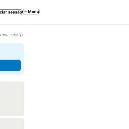
Menu
iciar sessão
 resultados