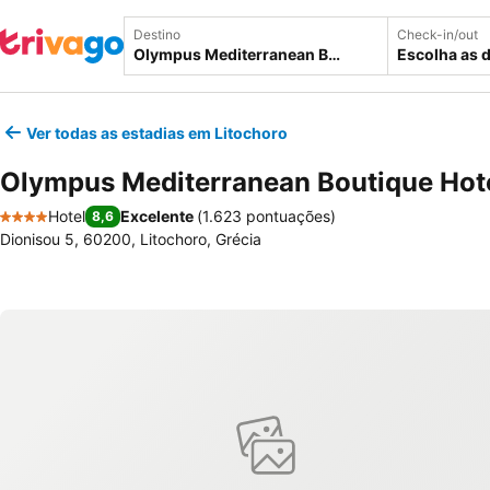
Destino
Check-in/out
Escolha as 
Ver todas as estadias em Litochoro
Olympus Mediterranean Boutique Hot
Hotel
Excelente
(
1.623 pontuações
)
8,6
4 Estrelas
Dionisou 5, 60200, Litochoro, Grécia