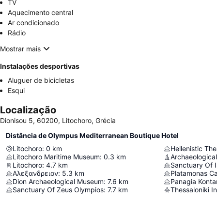
TV
Aquecimento central
Ar condicionado
Rádio
Mostrar mais
Instalações desportivas
Aluguer de bicicletas
Esqui
Localização
Dionisou 5, 60200, Litochoro, Grécia
Distância de Olympus Mediterranean Boutique Hotel
Litochoro
:
0
km
Hellenistic The
Litochoro Maritime Museum
:
0.3
km
Archaeological
Litochoro
:
4.7
km
Sanctuary Of I
Αλεξανδρειον
:
5.3
km
Platamonas Ca
Dion Archaeological Museum
:
7.6
km
Panagia Kontar
Sanctuary Of Zeus Olympios
:
7.7
km