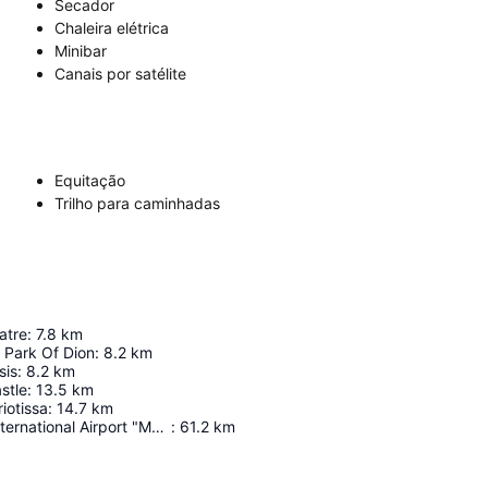
Secador
Chaleira elétrica
Minibar
Canais por satélite
Equitação
Trilho para caminhadas
atre
:
7.8
km
 Park Of Dion
:
8.2
km
sis
:
8.2
km
stle
:
13.5
km
iotissa
:
14.7
km
Thessaloniki International Airport "Macedonia"
:
61.2
km