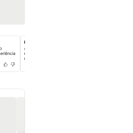
Perto das trilhas do Monte Olimpo
o
Acesse o famoso caminho de Enipeas e várias trilhas p
eriência
no Monte Olimpo diretamente do hotel, ideal para os a
natureza.