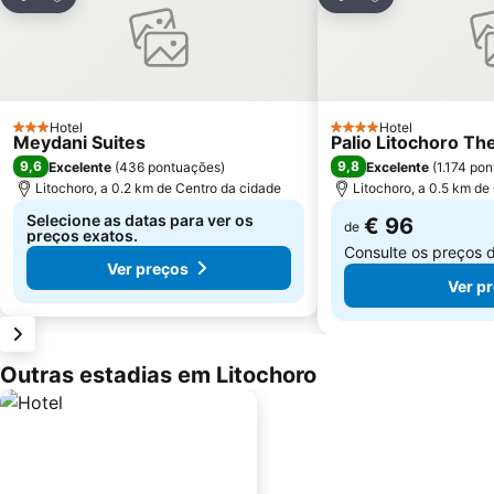
Partilhar
Partilhar
Hotel
Hotel
3 Estrelas
4 Estrelas
Meydani Suites
Palio Litochoro T
9,6
9,8
Excelente
(
436 pontuações
)
Excelente
(
1.174 po
Litochoro, a 0.2 km de Centro da cidade
Litochoro, a 0.5 km de
Selecione as datas para ver os
€ 96
de
preços exatos.
Consulte os preços 
Ver preços
Ver p
Outras estadias em Litochoro