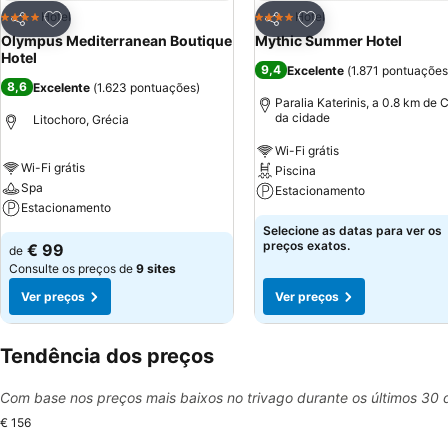
Adicionar aos favoritos
Adicionar aos favor
Hotel
Hotel
4 Estrelas
4 Estrelas
Partilhar
Partilhar
Olympus Mediterranean Boutique
Mythic Summer Hotel
Hotel
9,4
Excelente
(
1.871 pontuações
8,6
Excelente
(
1.623 pontuações
)
Paralia Katerinis, a 0.8 km de 
da cidade
Litochoro, Grécia
Wi-Fi grátis
Wi-Fi grátis
Piscina
Spa
Estacionamento
Estacionamento
Selecione as datas para ver os
preços exatos.
€ 99
de
Consulte os preços de
9 sites
Ver preços
Ver preços
Tendência dos preços
Com base nos preços mais baixos no trivago durante os últimos 30 
€ 156