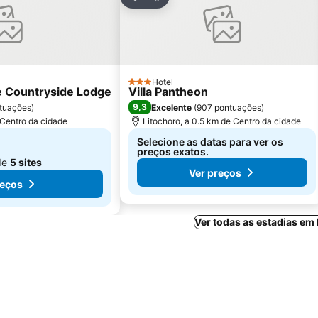
Partilhar
Hotel
3 Estrelas
he Countryside Lodge
Villa Pantheon
9,3
ntuações
)
Excelente
(
907 pontuações
)
 Centro da cidade
Litochoro, a 0.5 km de Centro da cidade
Selecione as datas para ver os
preços exatos.
de
5 sites
Ver preços
reços
Ver todas as estadias em