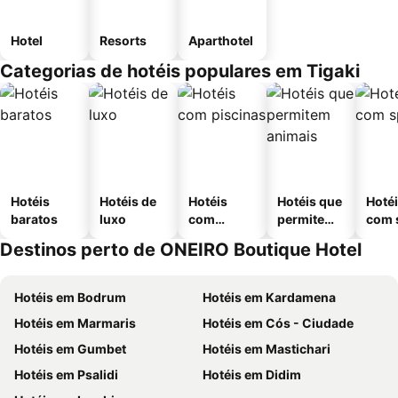
Hotel
Resorts
Aparthotel
Categorias de hotéis populares em Tigaki
Hotéis
Hotéis de
Hotéis
Hotéis que
Hoté
baratos
luxo
com
permitem
com 
piscinas
animais
Destinos perto de ONEIRO Boutique Hotel
Hotéis em Bodrum
Hotéis em Kardamena
Hotéis em Marmaris
Hotéis em Cós - Ciudade
Hotéis em Gumbet
Hotéis em Mastichari
Hotéis em Psalidi
Hotéis em Didim