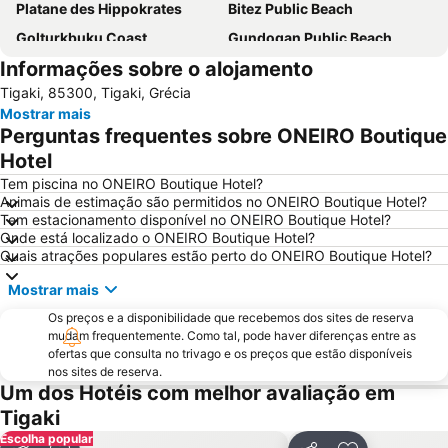
Platane des Hippokrates
Bitez Public Beach
Golturkbuku Coast
Gundogan Public Beach
Informações sobre o alojamento
Tigaki
Porto of Kos
Tigaki, 85300, Tigaki, Grécia
Marina Kos
Kos Airport
Mostrar mais
Marina Yacht Club
Halikarnas
Perguntas frequentes sobre ONEIRO Boutique
Hotel
Tem piscina no ONEIRO Boutique Hotel?
Animais de estimação são permitidos no ONEIRO Boutique Hotel?
Tem estacionamento disponível no ONEIRO Boutique Hotel?
Onde está localizado o ONEIRO Boutique Hotel?
Quais atrações populares estão perto do ONEIRO Boutique Hotel?
Mostrar mais
Os preços e a disponibilidade que recebemos dos sites de reserva
mudam frequentemente. Como tal, pode haver diferenças entre as
ofertas que consulta no trivago e os preços que estão disponíveis
nos sites de reserva.
Um dos Hotéis com melhor avaliação em
Tigaki
Escolha popular