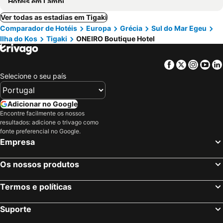
Hotéis em Lambi
Ver todas as estadias em Tigaki
Comparador de Hotéis
Europa
Grécia
Sul do Mar Egeu
Ilha do Kos
Tigaki
ONEIRO Boutique Hotel
Facebook
Twitter
Insta
Yo
Selecione o seu país
Adicionar no Google
Encontre facilmente os nossos
resultados: adicione o trivago como
fonte preferencial no Google.
Empresa
Os nossos produtos
Termos e políticas
Suporte