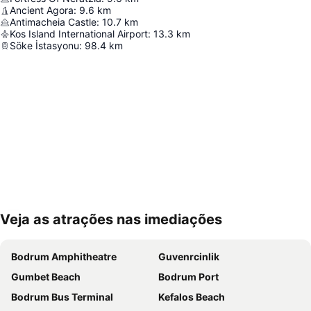
Ancient Agora
:
9.6
km
Antimacheia Castle
:
10.7
km
Kos Island International Airport
:
13.3
km
Söke İstasyonu
:
98.4
km
Veja as atrações nas imediações
Ampliar mapa
Bodrum Amphitheatre
Guvenrcinlik
Gumbet Beach
Bodrum Port
Bodrum Bus Terminal
Kefalos Beach