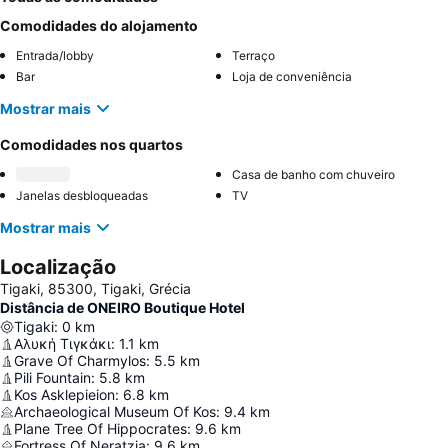
Comodidades do alojamento
Entrada/lobby
Terraço
Bar
Loja de conveniência
Mostrar mais
Comodidades nos quartos
Casa de banho com chuveiro
Janelas desbloqueadas
TV
Mostrar mais
Localização
Tigaki, 85300, Tigaki, Grécia
Distância de ONEIRO Boutique Hotel
Tigaki
:
0
km
Αλυκή Τιγκάκι
:
1.1
km
Grave Of Charmylos
:
5.5
km
Pili Fountain
:
5.8
km
Kos Asklepieion
:
6.8
km
Archaeological Museum Of Kos
:
9.4
km
Plane Tree Of Hippocrates
:
9.6
km
Fortress Of Neratzia
:
9.6
km