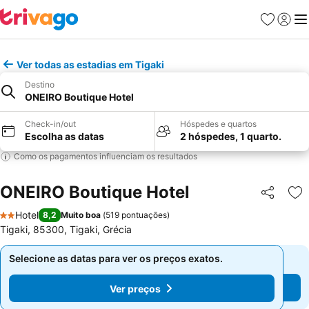
Favoritos
Iniciar
Me
Ver todas as estadias em Tigaki
Destino
ONEIRO Boutique Hotel
Check-in/out
Hóspedes e quartos
Escolha as datas
2 hóspedes, 1 quarto.
Como os pagamentos influenciam os resultados
ONEIRO Boutique Hotel
Partilhar
Ad
Hotel
8,2
Muito boa
(
519 pontuações
)
2 Estrelas
Tigaki, 85300, Tigaki, Grécia
Selecione as datas para ver os preços exatos.
Selecione as datas para ver os preços exatos.
Ver preços
Ver preços