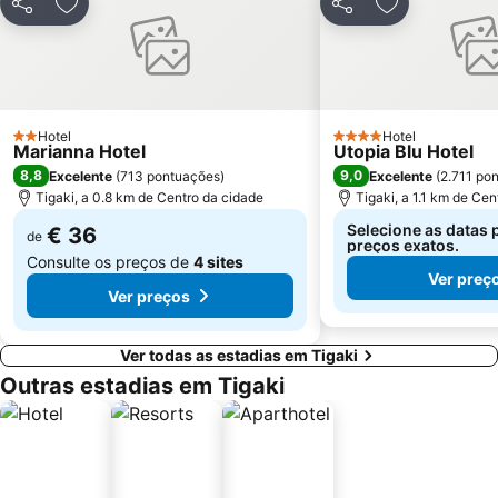
Partilhar
Adicionar aos favoritos
Partilhar
Adicionar aos
Hotel
Hotel
2 Estrelas
4 Estrelas
Marianna Hotel
Utopia Blu Hotel
8,8
9,0
Excelente
(
713 pontuações
)
Excelente
(
2.711 po
Tigaki, a 0.8 km de Centro da cidade
Tigaki, a 1.1 km de Cen
Selecione as datas 
€ 36
de
preços exatos.
Consulte os preços de
4 sites
Ver preç
Ver preços
Ver todas as estadias em Tigaki
Outras estadias em Tigaki