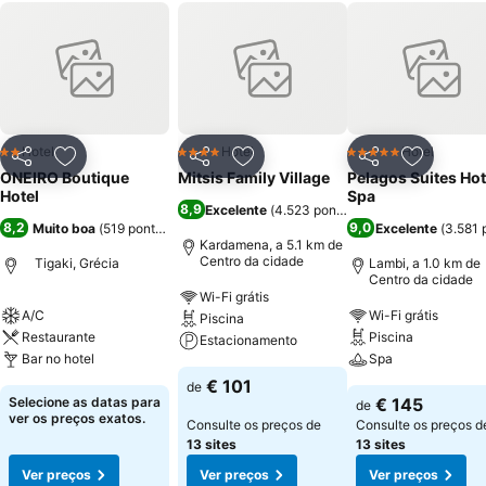
Hotel
Hotel
Hotel
2 Estrelas
4 Estrelas
5 Estrelas
Partilhar
Adicionar aos favoritos
Partilhar
Adicionar aos favoritos
Partilhar
Adicionar
ONEIRO Boutique
Mitsis Family Village
Pelagos Suites Hot
Hotel
Spa
8,9
Excelente
(
4.523 pontuações
)
8,2
9,0
Muito boa
(
519 pontuações
)
Excelente
(
3.581 
Kardamena, a 5.1 km de
Centro da cidade
Tigaki, Grécia
Lambi, a 1.0 km de
Centro da cidade
Wi-Fi grátis
A/C
Wi-Fi grátis
Piscina
Restaurante
Piscina
Estacionamento
Bar no hotel
Spa
€ 101
de
Selecione as datas para
€ 145
de
ver os preços exatos.
Consulte os preços de
Consulte os preços d
13 sites
13 sites
Ver preços
Ver preços
Ver preços