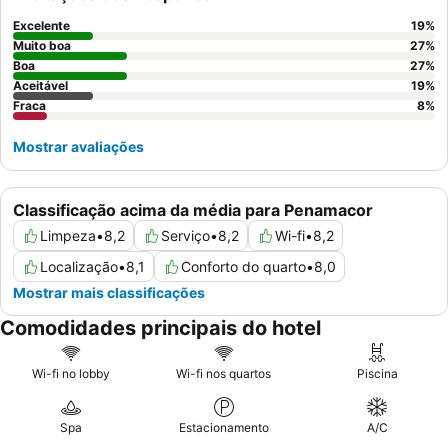
e vistas.
Excelente
19
%
Muito boa
27
%
Boa
27
%
Aceitável
19
%
Fraca
8
%
Mostrar avaliações
Classificação acima da média para Penamacor
Limpeza
•
8,2
Serviço
•
8,2
Wi-fi
•
8,2
Localização
•
8,1
Conforto do quarto
•
8,0
Mostrar mais classificações
Comodidades principais do hotel
Wi-fi no lobby
Wi-fi nos quartos
Piscina
Spa
Estacionamento
A/C