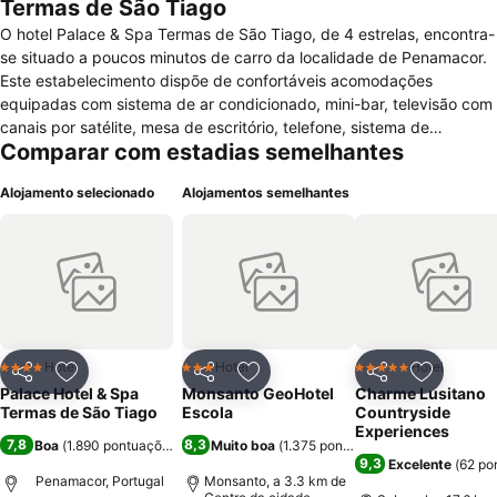
Termas de São Tiago
O hotel Palace & Spa Termas de São Tiago, de 4 estrelas, encontra-
se situado a poucos minutos de carro da localidade de Penamacor.
Este estabelecimento dispõe de confortáveis acomodações
equipadas com sistema de ar condicionado, mini-bar, televisão com
canais por satélite, mesa de escritório, telefone, sistema de
Comparar com estadias semelhantes
aquecimento, cofre, ferro/tábua de passar e acesso à internet de
alta velocidade. Os quartos incluem casa de banho com chuveiro e
Alojamento selecionado
Alojamentos semelhantes
secador de cabelo. O hotel disponibiliza outras facilidades como
recepção disponível 24 horas por dia, elevador, serviço de check-in
e check-out expresso, acesso a pessoas com mobilidade
condicionada, cofre na recepção, parque de estacionamento
gratuito, sala para bagagens, jornais de cortesia, quarto não
fumadores, serviço de quartos, biblioteca, serviços de spa,
lavandaria e internet wireless de cortesia. As comodidades para
negócios e eventos incluem centro de negócios e sala de
Hotel
Hotel
Hotel
4 Estrelas
3 Estrelas
5 Estrelas
Partilhar
Adicionar aos favoritos
Partilhar
Adicionar aos favoritos
Partilhar
Adicionar
conferências. As instalações do Palace & Spa Termas de São Tiago
Palace Hotel & Spa
Monsanto GeoHotel
Charme Lusitano
possuem mesa de bilhar, onde você poderá usufruir de lazer. Os
Termas de São Tiago
Escola
Countryside
hotel serve todas as manhãs um buffet de pequeno-almoço.
Experiences
7,8
8,3
Boa
(
1.890 pontuações
)
Muito boa
(
1.375 pontuações
)
9,3
Excelente
(
62 po
Penamacor, Portugal
Monsanto, a 3.3 km de