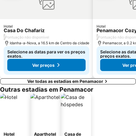
Hotel
Hotel
Casa Do Chafariz
Penamacor Coz
/
/
Pontuação não disponível
Pontuação não dispon
Idanha-a-Nova, a 16.5 km de Centro da cidade
Penamacor, a 0.2 k
Selecione as datas para ver os preços
Selecione as data
exatos.
preços exatos.
Ver preços
Ver pr
Ver todas as estadias em Penamacor
Outras estadias em Penamacor
Hotel
Aparthotel
Casa de