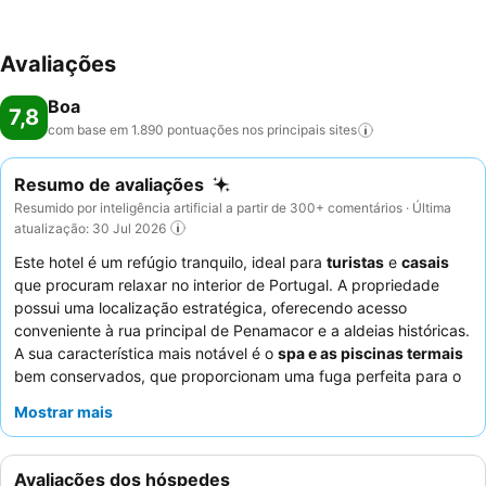
Avaliações
Boa
7,8
com base em 1.890 pontuações nos principais
sites
Resumo de avaliações
Resumido por inteligência artificial a partir de 300+ comentários · Última
atualização: 30 Jul 2026
Este hotel é um refúgio tranquilo, ideal para
turistas
e
casais
que procuram relaxar no interior de Portugal. A propriedade
possui uma localização estratégica, oferecendo acesso
conveniente à rua principal de Penamacor e a aldeias históricas.
A sua característica mais notável é o
spa e as piscinas termais
bem conservados, que proporcionam uma fuga perfeita para o
rejuvenescimento. Os hóspedes elogiam consistentemente a
Mostrar mais
simpatia dos funcionários e a variedade e qualidade do buffet
de pequeno-almoço. Para a melhor experiência, considere
reservar um quarto num andar superior para maior tranquilidade
Avaliações dos hóspedes