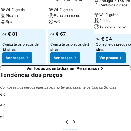
Centro da cidade
Sabugal, a 17.6 km
Centro da cidade
Wi-Fi grátis
Wi-Fi grátis
Wi-Fi grátis
Piscina
Estacionamento
Piscina
Spa
A/C
Estacionamento
€ 81
€ 67
de
de
€ 94
de
Consulte os preços de
Consulte os preços de
2
Consulte os preços 
13 sites
sites
sites
Ver preços
Ver preços
Ver preços
Ver todas as estadias em Penamacor
Tendência dos preços
Com base nos preços mais baixos no trivago durante os últimos 30 dias
€ 0
€ 0
€ 0