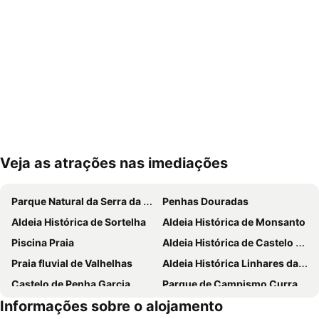
Veja as atrações nas imediações
Ampliar mapa
Parque Natural da Serra da Estrela
Penhas Douradas
Aldeia Histórica de Sortelha
Aldeia Histórica de Monsanto
Piscina Praia
Aldeia Histórica de Castelo Novo
Praia fluvial de Valhelhas
Aldeia Histórica Linhares da Beira
Castelo de Penha Garcia
Parque de Campismo Curral do Negro Gouveia
Informações sobre o alojamento
Aldeia Histórica de Idanha-a-Velha
Praia Fluvial da Meimoa