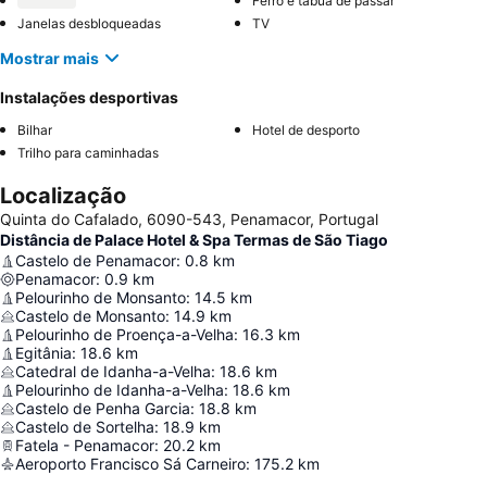
Ferro e tábua de passar
Janelas desbloqueadas
TV
Mostrar mais
Instalações desportivas
Bilhar
Hotel de desporto
Trilho para caminhadas
Localização
Quinta do Cafalado, 6090-543, Penamacor, Portugal
Distância de Palace Hotel & Spa Termas de São Tiago
Castelo de Penamacor
:
0.8
km
Penamacor
:
0.9
km
Pelourinho de Monsanto
:
14.5
km
Castelo de Monsanto
:
14.9
km
Pelourinho de Proença-a-Velha
:
16.3
km
Egitânia
:
18.6
km
Catedral de Idanha-a-Velha
:
18.6
km
Pelourinho de Idanha-a-Velha
:
18.6
km
Castelo de Penha Garcia
:
18.8
km
Castelo de Sortelha
:
18.9
km
Fatela - Penamacor
:
20.2
km
Aeroporto Francisco Sá Carneiro
:
175.2
km