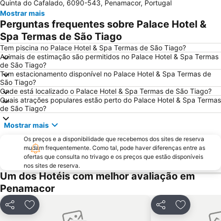
Quinta do Cafalado, 6090-543, Penamacor, Portugal
Reserva Natural da Serra da Malcata
Piscina Municipal da Covilhã
Mostrar mais
Capela da Santa Casa da Misericórdia de Alfaiates
Funicular de Santo André
Perguntas frequentes sobre Palace Hotel &
Sé Catedral da Guarda
Castelo de Sortelha
Spa Termas de São Tiago
Castelo de Linhares da Beira
Antiga Judiaria da Guarda
Tem piscina no Palace Hotel & Spa Termas de São Tiago?
Animais de estimação são permitidos no Palace Hotel & Spa Termas
Barragem Marechal Carmona
Sierra de Gata
de São Tiago?
Tem estacionamento disponível no Palace Hotel & Spa Termas de
São Tiago?
Onde está localizado o Palace Hotel & Spa Termas de São Tiago?
Quais atrações populares estão perto do Palace Hotel & Spa Termas
de São Tiago?
Mostrar mais
Os preços e a disponibilidade que recebemos dos sites de reserva
mudam frequentemente. Como tal, pode haver diferenças entre as
ofertas que consulta no trivago e os preços que estão disponíveis
nos sites de reserva.
Um dos Hotéis com melhor avaliação em
Penamacor
Partilhar
Adicionar aos favoritos
Partilhar
Adicionar 