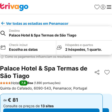
Favoritos
Iniciar
Me
Ver todas as estadias em Penamacor
Destino
Palace Hotel & Spa Termas de São Tiago
Check-in/out
Hóspedes e quartos
Escolha as datas
2 hóspedes, 1 quarto.
Como os pagamentos influenciam os resultados
Palace Hotel & Spa Termas de
São Tiago
Partilhar
Ad
Hotel
7,8
Boa
(
1.890 pontuações
)
4 Estrelas
Quinta do Cafalado, 6090-543, Penamacor, Portugal
€ 81
€ 81
de
de
Consulte os preços de
13 sites
Consulte os preços de
13 sites