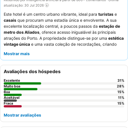
atualização: 30 Jul 2026
Este hotel é um centro urbano vibrante, ideal para
turistas
e
casais
que procuram uma estadia única e envolvente. A sua
excelente localização central, a poucos passos da
estação de
metro dos Aliados
, oferece acesso inigualável às principais
atrações do Porto. A propriedade distingue-se por uma
estética
vintage única
e uma vasta coleção de recordações, criando
uma atmosfera memorável, semelhante a um museu. Os
Mostrar mais
hóspedes elogiam consistentemente os
funcionários
simpáticos e prestativos
e o
buffet de pequeno-almoço
variado e de alta qualidade. Para uma experiência
Avaliações dos hóspedes
verdadeiramente especial, considere visitar o
bar do último
piso
para noites agradáveis e vistas da cidade.
Excelente
31
%
Muito boa
28
%
Boa
15
%
Aceitável
11
%
Fraca
15
%
Mostrar avaliações