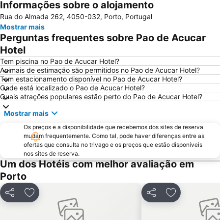
Informações sobre o alojamento
Parque aquático de Amarante
Pavilhão Multiusos Gondomar
Rua do Almada 262, 4050-032, Porto, Portugal
Praia do Furadouro
Cais de Gaia
Mostrar mais
Magikland
Pavilhão Rosa Mota
Perguntas frequentes sobre Pao de Acucar
Norteshopping
Rua Santa Catarina
Hotel
Baixa
Centro Histórico do Porto
Tem piscina no Pao de Acucar Hotel?
Animais de estimação são permitidos no Pao de Acucar Hotel?
Casa da Música
Parque & Zoo Santo Inácio
Tem estacionamento disponível no Pao de Acucar Hotel?
Onde está localizado o Pao de Acucar Hotel?
Estação São Bento
Aver-o-Mar Beach
Quais atrações populares estão perto do Pao de Acucar Hotel?
Europarque
Matosinhos Beach
Mostrar mais
Praia da Aguda
Parque da Cidade
Os preços e a disponibilidade que recebemos dos sites de reserva
Hotel Solverde Beach
Ponte Dom Luís I
mudam frequentemente. Como tal, pode haver diferenças entre as
ofertas que consulta no trivago e os preços que estão disponíveis
da Póvoa de Varzim
da Madalena
nos sites de reserva.
Edificio da Alfândega
Braga Parque
Um dos Hotéis com melhor avaliação em
Porto
Mercado do Bolhão
Estádio Municipal de Braga - Estádio AXA
Aldeia Rural Preservada de Quintandona
Palacio do Freixo
Partilhar
Adicionar aos favoritos
Partilhar
Adicionar aos
Mindelo Beach
Praia da Cortegaça
Bom Jesus do Monte
Caxinas Beach