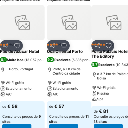
Hotel
Hotel
Hotel
3 Estrelas
4 Estrelas
5 Estrelas
Partilhar
Adicionar aos favoritos
Partilhar
Adicionar aos favoritos
Partilhar
Adicionar
Pao de Acucar Hotel
Oca Oriental Porto
Porto Palácio Hote
The Editory
8,1
9,2
Muito boa
(
13.057 pontuações
Excelente
)
(
5.886 pontuações
)
8,7
Excelente
(
10.343
Porto, Portugal
Porto, a 1.8 km de
Centro da cidade
a 3.7 km de Paláci
Bolsa
Wi-Fi grátis
Wi-Fi grátis
Wi-Fi grátis
Estacionamento
Estacionamento
Piscina
A/C
A/C
Spa
€ 58
€ 57
de
de
€ 81
de
Consulte os preços de
9
Consulte os preços de
11
Consulte os preços d
sites
sites
18 sites