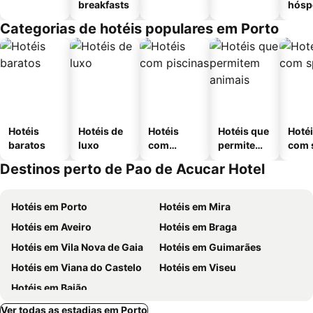
breakfasts
hósp
Categorias de hotéis populares em Porto
Hotéis
Hotéis de
Hotéis
Hotéis que
Hoté
baratos
luxo
com
permitem
com 
piscinas
animais
Destinos perto de Pao de Acucar Hotel
Hotéis em Porto
Hotéis em Mira
Hotéis em Aveiro
Hotéis em Braga
Hotéis em Vila Nova de Gaia
Hotéis em Guimarães
Hotéis em Viana do Castelo
Hotéis em Viseu
Hotéis em Baião
Ver todas as estadias em Porto