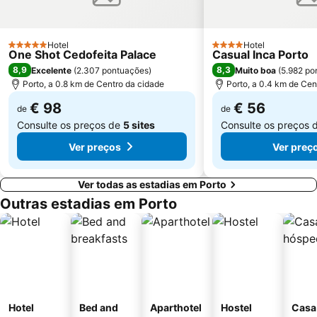
Termas Romanas do Alto da Cividade
Estação de Caminhos de Ferro de Braga
Casino de Espinho
Parque do Palácio de Cristal
Hotel
Hotel
5 Estrelas
4 Estrelas
One Shot Cedofeita Palace
Casual Inca Porto
Arrábida Shopping
Praia de Esposende
8,9
8,3
Excelente
(
2.307 pontuações
)
Muito boa
(
5.982 po
Aquático de Fafe
Azurara Beach
Porto, a 0.8 km de Centro da cidade
Porto, a 0.4 km de Cen
€ 98
€ 56
de
de
Consulte os preços de
5 sites
Consulte os preços 
Ver preços
Ver preç
Ver todas as estadias em Porto
Outras estadias em Porto
Hotel
Bed and
Aparthotel
Hostel
Casa