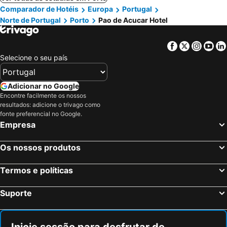
Comparador de Hotéis
Europa
Portugal
Norte de Portugal
Porto
Pao de Acucar Hotel
Facebook
Twitter
Insta
Yo
Selecione o seu país
Adicionar no Google
Encontre facilmente os nossos
resultados: adicione o trivago como
fonte preferencial no Google.
Empresa
Os nossos produtos
Termos e políticas
Suporte