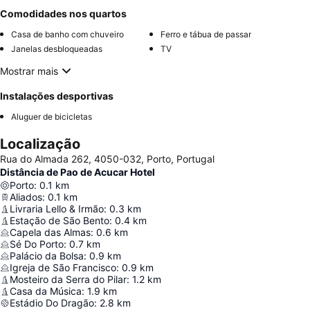
Comodidades nos quartos
Casa de banho com chuveiro
Ferro e tábua de passar
Janelas desbloqueadas
TV
Mostrar mais
Instalações desportivas
Aluguer de bicicletas
Localização
Rua do Almada 262, 4050-032, Porto, Portugal
Distância de Pao de Acucar Hotel
Porto
:
0.1
km
Aliados
:
0.1
km
Livraria Lello & Irmão
:
0.3
km
Estação de São Bento
:
0.4
km
Capela das Almas
:
0.6
km
Sé Do Porto
:
0.7
km
Palácio da Bolsa
:
0.9
km
Igreja de São Francisco
:
0.9
km
Mosteiro da Serra do Pilar
:
1.2
km
Casa da Música
:
1.9
km
Estádio Do Dragão
:
2.8
km