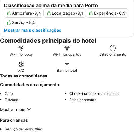
Classificação acima da média para Porto
Atmosfera
•
9,4
Localização
•
9,1
Experiência
•
8,9
Serviço
•
8,5
Mostrar mais classificações
Comodidades principais do hotel
Wi-fi no lobby
Wi-fi nos quartos
Estacionamento
A/C
Bar no hotel
Todas as comodidades
Comodidades do alojamento
Café
Check-in/check-out expresso
Elevador
Estacionamento
Mostrar mais
Para crianças
Serviço de babysitting