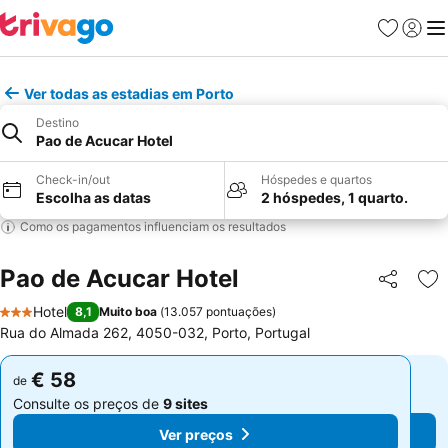
Favoritos
Iniciar
Me
Ver todas as estadias em Porto
Destino
Pao de Acucar Hotel
Check-in/out
Hóspedes e quartos
Escolha as datas
2 hóspedes, 1 quarto.
Como os pagamentos influenciam os resultados
Pao de Acucar Hotel
Partilhar
Ad
Hotel
8,1
Muito boa
(
13.057 pontuações
)
3 Estrelas
Rua do Almada 262, 4050-032, Porto, Portugal
€ 58
€ 58
de
de
Consulte os preços de
9 sites
Consulte os preços de
9 sites
Ver preços
Ver preços