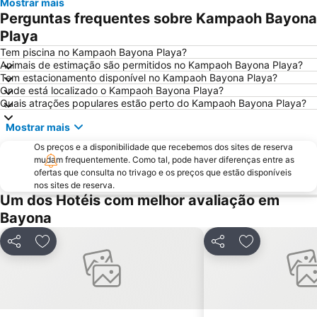
Mostrar mais
A Lanzada- O Espiñeiro
Paseo Marítimo de Baiona
Perguntas frequentes sobre Kampaoh Bayona
Luz
Barrio de Samil
Playa
Recinto Ferial de Vigo
Praia da Foz do Minho
Tem piscina no Kampaoh Bayona Playa?
Animais de estimação são permitidos no Kampaoh Bayona Playa?
América
Raxó
Tem estacionamento disponível no Kampaoh Bayona Playa?
Onde está localizado o Kampaoh Bayona Playa?
Patos
Puerto de Baiona
Quais atrações populares estão perto do Kampaoh Bayona Playa?
Montalvo
Praia Afife
Mostrar mais
Puerto de Aldán
O Tombo do Gato ou da Fonte
Os preços e a disponibilidade que recebemos dos sites de reserva
Moledo
Praia de Baltar
mudam frequentemente. Como tal, pode haver diferenças entre as
ofertas que consulta no trivago e os preços que estão disponíveis
Posto de Turismo de Valença do Minho
Porto de Vigo
nos sites de reserva.
Puerto O Grove
Areas
Um dos Hotéis com melhor avaliação em
Bayona
Praia de Panxón
Praia de Lapamán
Paxariñas
Castelo de Salvaterra
Partilhar
Adicionar aos favoritos
Partilhar
Adicionar aos
do Vao
Bueu
Areal
Estação de Caminhos de Ferro de Viana do Castelo
Monasterio da Armenteira
Canelas