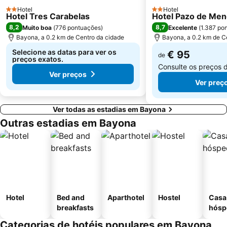
Puerto de Panxón
Praia da Punta
Hotel
Hotel
2 Estrelas
2 Estrelas
Hotel Tres Carabelas
Parque Termal do Peso
Praia Fluvial de Ponte da Barca
Hotel Pazo de Me
8,2
8,7
Muito boa
(
776 pontuações
)
Excelente
(
1.387 po
Estación de Tren de Vigo
Plaza de América
Bayona, a 0.2 km de Centro da cidade
Bayona, a 0.2 km de C
Selecione as datas para ver os
€ 95
de
preços exatos.
Consulte os preços 
Ver preços
Ver preç
Ver todas as estadias em Bayona
Outras estadias em Bayona
Hotel
Bed and
Aparthotel
Hostel
Casa
breakfasts
hósp
Categorias de hotéis populares em Bayona