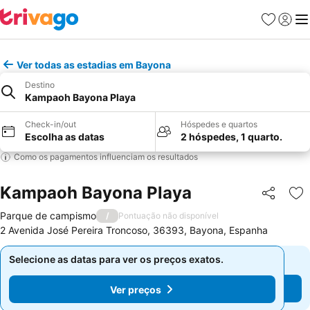
Favoritos
Iniciar
Me
Ver todas as estadias em Bayona
Destino
Kampaoh Bayona Playa
Check-in/out
Hóspedes e quartos
Escolha as datas
2 hóspedes, 1 quarto.
Como os pagamentos influenciam os resultados
Kampaoh Bayona Playa
Partilhar
Ad
Parque de campismo
/
Pontuação não disponível
2 Avenida José Pereira Troncoso, 36393, Bayona, Espanha
Selecione as datas para ver os preços exatos.
Selecione as datas para ver os preços exatos.
Ver preços
Ver preços