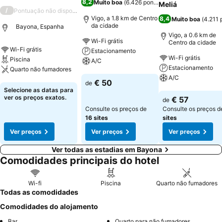
8,2
Muito boa
(
6.426 pontuações
)
Meliá
/
Pontuação não disponível
Vigo, a 1.8 km de Centro
8,4
Muito boa
(
4.211
da cidade
Bayona, Espanha
Vigo, a 0.6 km de
Wi-Fi grátis
Centro da cidade
Wi-Fi grátis
Estacionamento
Wi-Fi grátis
Piscina
A/C
Estacionamento
Quarto não fumadores
A/C
Ver preços
€ 50
de
Ver preços
Selecione as datas para
Ver preços
ver os preços exatos.
€ 57
de
Consulte os preços de
Consulte os preços 
16 sites
sites
Ver preços
Ver preços
Ver preços
Ver todas as estadias em Bayona
Comodidades principais do hotel
Wi-fi
Piscina
Quarto não fumadores
Todas as comodidades
Comodidades do alojamento
Bar
Quarto para não fumadores