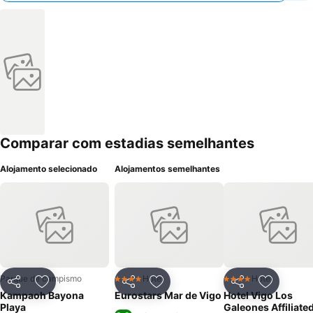
Comparar com estadias semelhantes
Alojamento selecionado
Alojamentos semelhantes
Parque de campismo
Hotel
Hotel
4 Estrelas
4 Estrelas
Partilhar
Adicionar aos favoritos
Partilhar
Adicionar aos favoritos
Partilhar
Adicionar
Kampaoh Bayona
Eurostars Mar de Vigo
Hotel Vigo Los
Playa
Galeones Affiliate