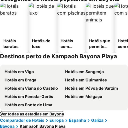
Hotéis
Hotéis de
Hotéis
Hotéis que
Hoté
baratos
luxo
com
permitem
com 
piscinas
animais
Destinos perto de Kampaoh Bayona Playa
Hotéis em Vigo
Hotéis em Sangenjo
Hotéis em Braga
Hotéis em Guimarães
Hotéis em Viana do Castelo
Hotéis em Póvoa de Varzim
Hotéis em Peneda-Gerês
Hotéis em Melgaço
Hotéis em Ponte de Lima
Ver todas as estadias em Bayona
Comparador de Hotéis
Europa
Espanha
Galiza
Bayona
Kampaoh Bayona Playa