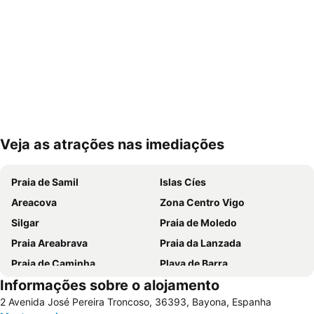
Veja as atrações nas imediações
Ampliar mapa
Praia de Samil
Islas Cíes
Areacova
Zona Centro Vigo
Silgar
Praia de Moledo
Praia Areabrava
Praia da Lanzada
Praia de Caminha
Playa de Barra
Informações sobre o alojamento
Vila Praia de Âncora
do Cabedelo
2 Avenida José Pereira Troncoso, 36393, Bayona, Espanha
Praia Fluvial do Taboão
Vigo-Guixar