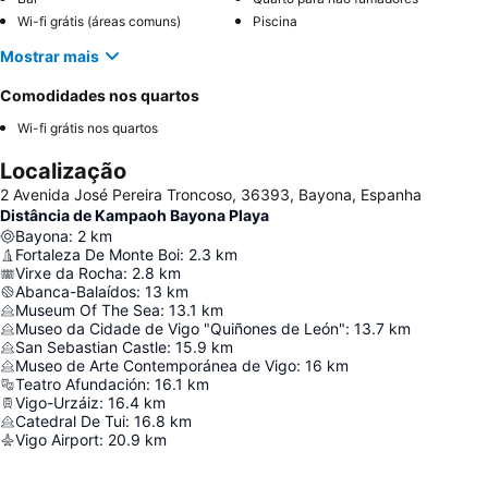
Wi-fi grátis (áreas comuns)
Piscina
Mostrar mais
Comodidades nos quartos
Wi-fi grátis nos quartos
Localização
2 Avenida José Pereira Troncoso, 36393, Bayona, Espanha
Distância de Kampaoh Bayona Playa
Bayona
:
2
km
Fortaleza De Monte Boi
:
2.3
km
Virxe da Rocha
:
2.8
km
Abanca-Balaídos
:
13
km
Museum Of The Sea
:
13.1
km
Museo da Cidade de Vigo "Quiñones de León"
:
13.7
km
San Sebastian Castle
:
15.9
km
Museo de Arte Contemporánea de Vigo
:
16
km
Teatro Afundación
:
16.1
km
Vigo-Urzáiz
:
16.4
km
Catedral De Tui
:
16.8
km
Vigo Airport
:
20.9
km