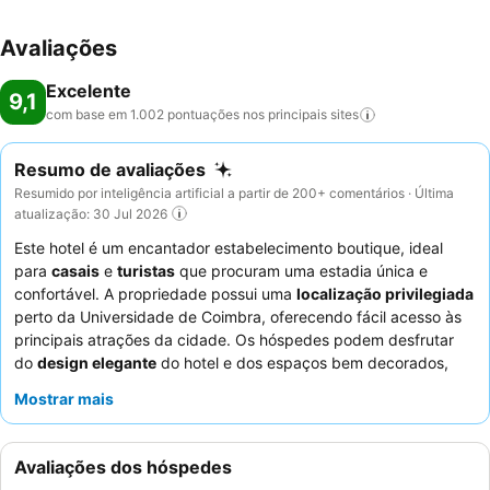
Avaliações
Excelente
9,1
com base em 1.002 pontuações nos principais
sites
Resumo de avaliações
Resumido por inteligência artificial a partir de 200+ comentários · Última
atualização: 30 Jul 2026
Este hotel é um encantador estabelecimento boutique, ideal
para
casais
e
turistas
que procuram uma estadia única e
confortável. A propriedade possui uma
localização privilegiada
perto da Universidade de Coimbra, oferecendo fácil acesso às
principais atrações da cidade. Os hóspedes podem desfrutar
do
design elegante
do hotel e dos espaços bem decorados,
que contribuem para o seu ambiente distinto. Os
funcionários
Mostrar mais
atenciosos e simpáticos
recebem elogios constantes, e o
delicioso
pequeno-almoço no terraço do último piso
com
vistas panorâmicas é um destaque. Para um toque
Avaliações dos hóspedes
verdadeiramente local, os hóspedes são recebidos com uma