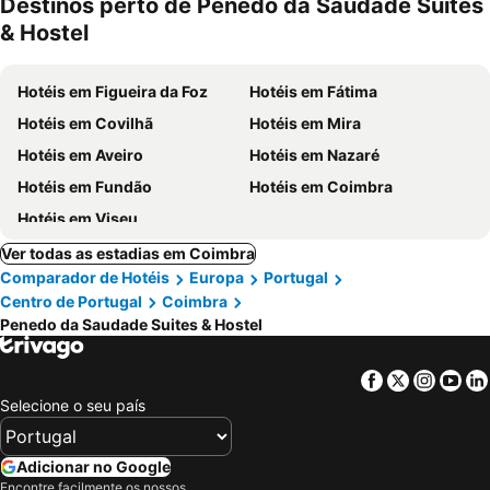
Destinos perto de Penedo da Saudade Suites
& Hostel
Hotéis em Figueira da Foz
Hotéis em Fátima
Hotéis em Covilhã
Hotéis em Mira
Hotéis em Aveiro
Hotéis em Nazaré
Hotéis em Fundão
Hotéis em Coimbra
Hotéis em Viseu
Ver todas as estadias em Coimbra
Comparador de Hotéis
Europa
Portugal
Centro de Portugal
Coimbra
Penedo da Saudade Suites & Hostel
Facebook
Twitter
Insta
Yo
Selecione o seu país
Adicionar no Google
Encontre facilmente os nossos