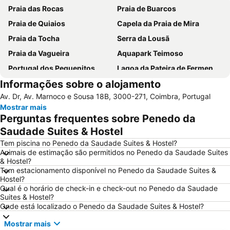
Praia das Rocas
Praia de Buarcos
Praia de Quiaios
Capela da Praia de Mira
Praia da Tocha
Serra da Lousã
Praia da Vagueira
Aquapark Teimoso
Portugal dos Pequenitos
Lagoa da Pateira de Fermentelos
Informações sobre o alojamento
Praia do Areão
Barragem da Aguieira
Av. Dr, Av. Marnoco e Sousa 18B, 3000-271, Coimbra, Portugal
Praia Fluvial das Fragas de S. Simão
Relógio Beach
Mostrar mais
Praia do Cabedelo
Torre Pentagonal de Dornes
Perguntas frequentes sobre Penedo da
Mata do Buçaco
Praia Fluvial dos Olhos da Fervença
Saudade Suites & Hostel
Museu Militar do Buçaco
Universidade de Coimbra
Tem piscina no Penedo da Saudade Suites & Hostel?
Animais de estimação são permitidos no Penedo da Saudade Suites
Cova Gala Beach
Osso da Baleia
& Hostel?
Tem estacionamento disponível no Penedo da Saudade Suites &
Serra do Caramulo
Baixa de Coimbra
Hostel?
Figueira
Praia Fluvial da Peneda
Qual é o horário de check-in e check-out no Penedo da Saudade
Suites & Hostel?
Praia da Costa de Lavos
Gafanha da Boa Hora Beach
Onde está localizado o Penedo da Saudade Suites & Hostel?
Porto da Figueira da Foz
Praia Fluvial do Mosteiro
Mostrar mais