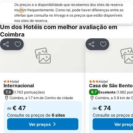
Estádio Cidade de Coimbra
Fluvial de Avô
Os preços e a disponibilidade que recebemos dos sites de reserva
Praia da Claridade
Parque Aquático Vaga Splash
mudam frequentemente. Como tal, pode haver diferenças entre as
ofertas que consulta no trivago e os preços que estão disponíveis
Praia Fluvial de Aldeia Ana de Aviz
Praia da Leirosa
nos sites de reserva.
Um dos Hotéis com melhor avaliação em
Praça da República
Estação de Comboios de Coimbra A
Coimbra
Ruínas de Conímbriga
Piscina de Celas
Praia Fluvial das Canaveias
Praia Fluvial Fragas de São Simão
Partilhar
Adicionar aos favoritos
Partilhar
Adicionar aos
Praia Fluvial do Reconquinho
Convento Santa Cruz do Buçaco
Lagoa da Barrinha de Mira
Praia Fluvial do Poço de Corga
Praia da Tamargueira
Casino Oceano
Murtinheira Beach
Estação de Caminhos de Ferro de Coimbra B
Hotel
Hotel
2 Estrelas
3 Estrelas
Internacional
Casa de São Bent
7,2
8,7
(
1.763 pontuações
)
Excelente
(
1.982 po
Coimbra, a 1.7 km de Centro da cidade
Coimbra, a 0.8 km de 
€ 47
€ 74
de
de
Consulte os preços de
6 sites
Consulte os preços 
Ver preços
Ver preç