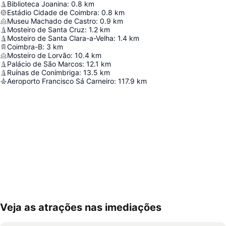
Biblioteca Joanina
:
0.8
km
Estádio Cidade de Coimbra
:
0.8
km
Museu Machado de Castro
:
0.9
km
Mosteiro de Santa Cruz
:
1.2
km
Mosteiro de Santa Clara-a-Velha
:
1.4
km
Coimbra-B
:
3
km
Mosteiro de Lorvão
:
10.4
km
Palácio de São Marcos
:
12.1
km
Ruínas de Conímbriga
:
13.5
km
Aeroporto Francisco Sá Carneiro
:
117.9
km
Veja as atrações nas imediações
Ampliar mapa