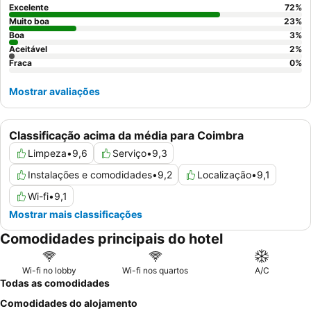
oferta atenciosa de
vinho do Porto
local.
Excelente
72
%
Muito boa
23
%
Boa
3
%
Aceitável
2
%
Fraca
0
%
Mostrar avaliações
Classificação acima da média para Coimbra
Limpeza
•
9,6
Serviço
•
9,3
Instalações e comodidades
•
9,2
Localização
•
9,1
Wi-fi
•
9,1
Mostrar mais classificações
Comodidades principais do hotel
Wi-fi no lobby
Wi-fi nos quartos
A/C
Todas as comodidades
Comodidades do alojamento