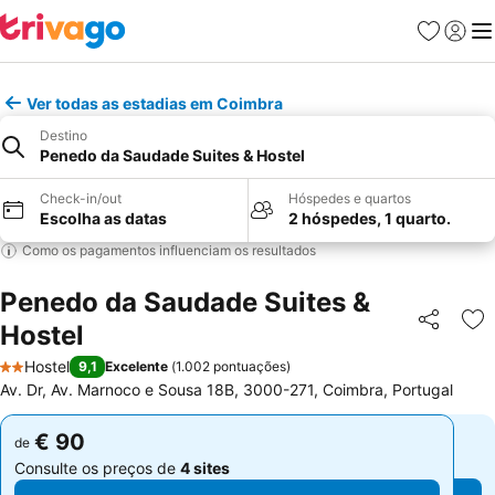
Favoritos
Iniciar
Me
Ver todas as estadias em Coimbra
Destino
Penedo da Saudade Suites & Hostel
Check-in/out
Hóspedes e quartos
Escolha as datas
2 hóspedes, 1 quarto.
Como os pagamentos influenciam os resultados
Penedo da Saudade Suites &
Hostel
Partilhar
Ad
Hostel
9,1
Excelente
(
1.002 pontuações
)
2 Estrelas
Av. Dr, Av. Marnoco e Sousa 18B, 3000-271, Coimbra, Portugal
€ 90
€ 90
de
de
Consulte os preços de
4 sites
Consulte os preços de
4 sites