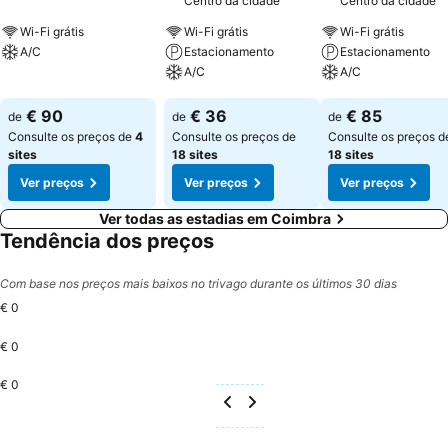
Centro da cidade
Centro da cidade
Wi-Fi grátis
Wi-Fi grátis
Wi-Fi grátis
A/C
Estacionamento
Estacionamento
A/C
A/C
Ver preços
Ver preços
Ver preços
€ 90
€ 36
€ 85
de
de
de
Consulte os preços de
4
Consulte os preços de
Consulte os preços d
sites
18 sites
18 sites
Ver preços
Ver preços
Ver preços
Ver todas as estadias em Coimbra
Tendência dos preços
Com base nos preços mais baixos no trivago durante os últimos 30 dias
€ 0
€ 0
€ 0