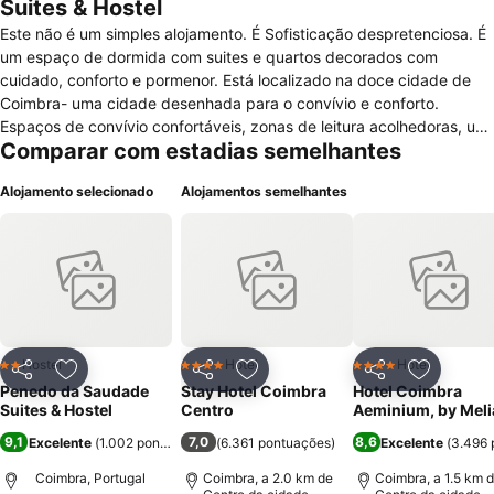
Suites & Hostel
Este não é um simples alojamento. É Sofisticação despretenciosa. É
um espaço de dormida com suites e quartos decorados com
cuidado, conforto e pormenor. Está localizado na doce cidade de
Coimbra- uma cidade desenhada para o convívio e conforto.
Espaços de convívio confortáveis, zonas de leitura acolhedoras, um
Comparar com estadias semelhantes
rooftop com vista panorâmica, uma sala de pequenos almoços
luminosa, um bar para uso exclusivo dos hóspedes e um jardim
Alojamento selecionado
Alojamentos semelhantes
romântico. Temos todos ;) Os quartos do Penedo da Saudade -
Suites & Hostel são especiais e pensados com estilo para se usar e
desfrutar. Além dos dormitórios acolhedores e espaçosos (mistos e
femininos), temos também quartos duplos e familiares com casa de
banho privativa e equipada. Cada quarto tem um conceito inspirado
pela cor do curso Universitário que representa. O Penedo da
Saudade também dispõe de uma Suite, um quarto com terraço
privativo, uma pequena sala de estar com chaise-lounge e carácter
Hostel
Hotel
Hotel
2 Estrelas
4 Estrelas
4 Estrelas
Partilhar
Adicionar aos favoritos
Partilhar
Adicionar aos favoritos
Partilhar
Adicionar
próprio.
Penedo da Saudade
Stay Hotel Coimbra
Hotel Coimbra
Suites & Hostel
Centro
Aeminium, by Meli
9,1
7,0
8,6
Excelente
(
1.002 pontuações
)
(
6.361 pontuações
)
Excelente
(
3.496 
Coimbra, Portugal
Coimbra, a 2.0 km de
Coimbra, a 1.5 km 