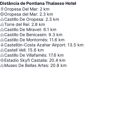
Distância de Pontiana Thalasso Hotel
Oropesa Del Mar
:
2
km
Oropesa del Mar
:
2.3
km
Castillo De Oropesa
:
2.3
km
Torre del Rei
:
2.8
km
Castillo De Miravet
:
6.1
km
Castillo De Benicasim
:
9.3
km
Castillo De Montornés
:
11.6
km
Castellón-Costa Azahar Airport
:
13.5
km
Castell Vell
:
15.6
km
Castillo De Villafamés
:
17.6
km
Estadio Skyfi Castalia
:
20.4
km
Museo De Bellas Artes
:
20.8
km