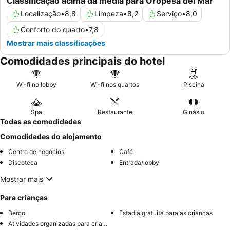
Classificação acima da média para Oropesa del Mar
Localização
•
8,8
Limpeza
•
8,2
Serviço
•
8,0
Conforto do quarto
•
7,8
Mostrar mais classificações
Comodidades principais do hotel
Wi-fi no lobby
Wi-fi nos quartos
Piscina
Spa
Restaurante
Ginásio
Todas as comodidades
Comodidades do alojamento
Centro de negócios
Café
Discoteca
Entrada/lobby
Mostrar mais
Para crianças
Berço
Estadia gratuita para as crianças
Atividades organizadas para crianças