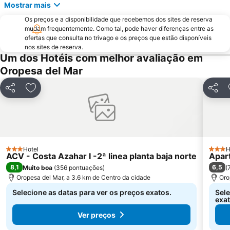
L'Alcudia
Mostrar mais
Os preços e a disponibilidade que recebemos dos sites de reserva
mudam frequentemente. Como tal, pode haver diferenças entre as
ofertas que consulta no trivago e os preços que estão disponíveis
nos sites de reserva.
Um dos Hotéis com melhor avaliação em
Oropesa del Mar
Partilhar
Adicionar aos favoritos
Partilh
Hotel
H
3 Estrelas
3 Estr
ACV - Costa Azahar I -2ª linea planta baja norte
Apar
8,1
6,5
Muito boa
(
356 pontuações
)
(
Oropesa del Mar, a 3.6 km de Centro da cidade
Oro
Selecione as datas para ver os preços exatos.
Sele
exat
Ver preços