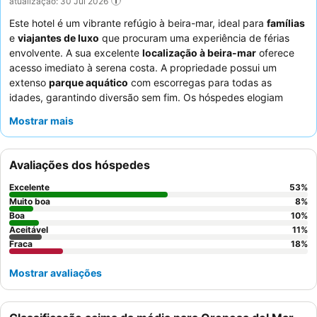
atualização: 30 Jul 2026
Este hotel é um vibrante refúgio à beira-mar, ideal para
famílias
e
viajantes de luxo
que procuram uma experiência de férias
envolvente. A sua excelente
localização à beira-mar
oferece
acesso imediato à serena costa. A propriedade possui um
extenso
parque aquático
com escorregas para todas as
idades, garantindo diversão sem fim. Os hóspedes elogiam
consistentemente os
funcionários atenciosos
e a
qualidade e
Mostrar mais
variedade excecionais do buffet
, que inclui sumos frescos e
pratos diversos. Para uma experiência verdadeiramente
relaxante, considere visitar a
área de talassoterapia exterior
.
Avaliações dos hóspedes
Excelente
53
%
Muito boa
8
%
Boa
10
%
Aceitável
11
%
Fraca
18
%
Mostrar avaliações