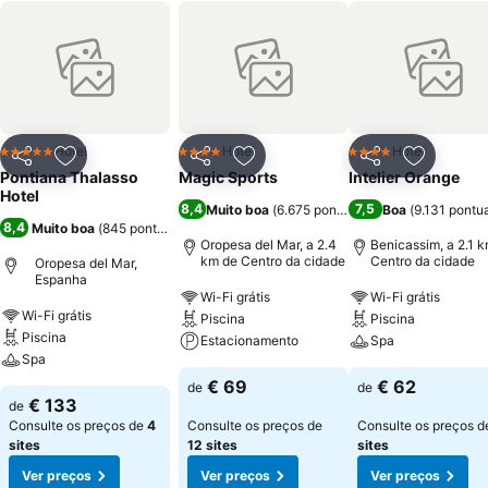
Hotel
Hotel
Hotel
5 Estrelas
4 Estrelas
4 Estrelas
Partilhar
Adicionar aos favoritos
Partilhar
Adicionar aos favoritos
Partilhar
Adicionar
Pontiana Thalasso
Magic Sports
Intelier Orange
Hotel
8,4
7,5
Muito boa
(
6.675 pontuações
Boa
)
(
9.131 pontu
8,4
Muito boa
(
845 pontuações
)
Oropesa del Mar, a 2.4
Benicassim, a 2.1 
km de Centro da cidade
Centro da cidade
Oropesa del Mar,
Espanha
Wi-Fi grátis
Wi-Fi grátis
Wi-Fi grátis
Piscina
Piscina
Piscina
Estacionamento
Spa
Spa
€ 69
€ 62
de
de
€ 133
de
Consulte os preços de
4
Consulte os preços de
Consulte os preços 
sites
12 sites
sites
Ver preços
Ver preços
Ver preços