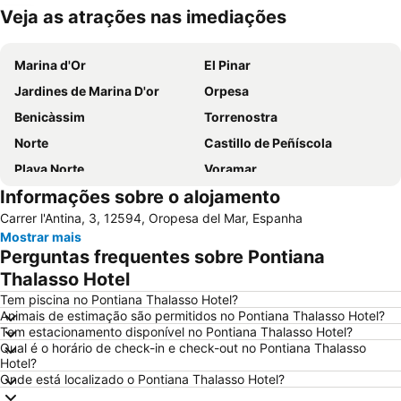
Veja as atrações nas imediações
Ampliar mapa
Marina d'Or
El Pinar
Jardines de Marina D'or
Orpesa
Benicàssim
Torrenostra
Norte
Castillo de Peñíscola
Playa Norte
Voramar
Informações sobre o alojamento
Heliópolis
Vinaròs
Carrer l'Antina, 3, 12594, Oropesa del Mar, Espanha
Benicarló - Peñíscola
Castellon Airport
Mostrar mais
Faro del Grao
Font Nova
Perguntas frequentes sobre Pontiana
Arenal Sound
Morro de Gos
Thalasso Hotel
Aquarama
Cerro Mar
Tem piscina no Pontiana Thalasso Hotel?
Animais de estimação são permitidos no Pontiana Thalasso Hotel?
Casco histórico
Concha
Tem estacionamento disponível no Pontiana Thalasso Hotel?
Qual é o horário de check-in e check-out no Pontiana Thalasso
Del Carregador
Recinte Amurallat de Vila-real
Hotel?
Cap Blanc
Conjunto Histórico de la ciudad de Peñiscola
Onde está localizado o Pontiana Thalasso Hotel?