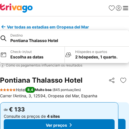
Favoritos
Iniciar
Me
Ver todas as estadias em Oropesa del Mar
Destino
Pontiana Thalasso Hotel
Check-in/out
Hóspedes e quartos
Escolha as datas
2 hóspedes, 1 quarto.
Como os pagamentos influenciam os resultados
Pontiana Thalasso Hotel
Partilhar
Ad
Hotel
8,4
Muito boa
(
845 pontuações
)
5 Estrelas
Carrer l'Antina, 3, 12594, Oropesa del Mar, Espanha
€ 133
€ 133
de
de
Consulte os preços de
4 sites
Consulte os preços de
4 sites
Ver preços
Ver preços