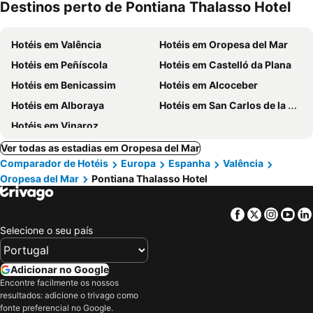
Destinos perto de Pontiana Thalasso Hotel
Hotéis em Valência
Hotéis em Oropesa del Mar
Hotéis em Peñíscola
Hotéis em Castelló da Plana
Hotéis em Benicassim
Hotéis em Alcoceber
Hotéis em Alboraya
Hotéis em San Carlos de la Rápita
Hotéis em Vinaroz
Ver todas as estadias em Oropesa del Mar
Comparador de Hotéis
Europa
Espanha
Valência
Oropesa del Mar
Pontiana Thalasso Hotel
Facebook
Twitter
Insta
Yo
Selecione o seu país
Adicionar no Google
Encontre facilmente os nossos
resultados: adicione o trivago como
fonte preferencial no Google.