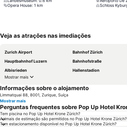
Landesmuseum
:
0.6
km
Aeroporto De 
Opera House
:
1
km
Schloss Kybur
Veja as atrações nas imediações
Zurich Airport
Bahnhof Zürich
Hauptbahnhof Luzern
Bahnhofstraße
Albisrieden
Hallenstadion
Mostrar mais
Informações sobre o alojamento
Limmatquai 88, 8001, Zurique, Suíça
Mostrar mais
Perguntas frequentes sobre Pop Up Hotel Kro
Tem piscina no Pop Up Hotel Krone Zürich?
Animais de estimação são permitidos no Pop Up Hotel Krone Zürich?
Tem estacionamento disponível no Pop Up Hotel Krone Zürich?