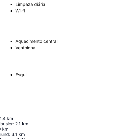
Limpeza diária
Wi-fi
Aquecimento central
Ventoinha
Esqui
1.4
km
rbusier
:
2.1
km
9
km
grund
:
3.1
km