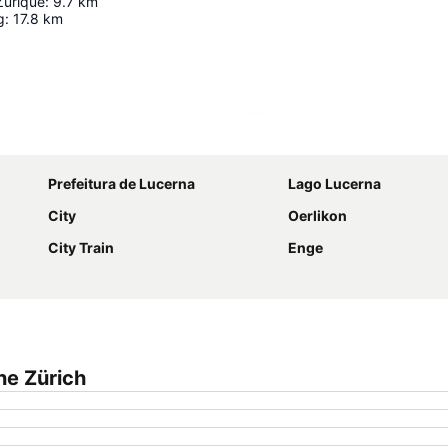
Zurique
:
9.7
km
g
:
17.8
km
Ampliar mapa
Prefeitura de Lucerna
Lago Lucerna
City
Oerlikon
City Train
Enge
ne Zürich