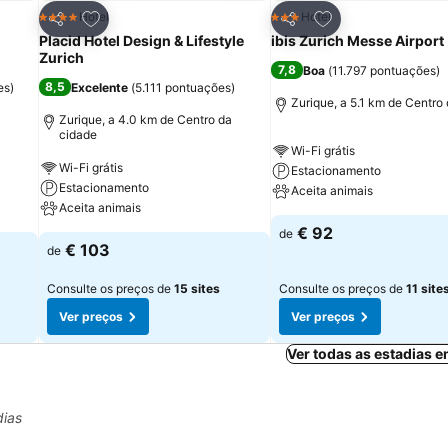
itos
Adicionar aos favoritos
Adicionar aos fav
Hotel
Hotel
4 Estrelas
3 Estrelas
Partilhar
Partilhar
Placid Hotel Design & Lifestyle
ibis Zurich Messe Airport
Zurich
7,8
Boa
(
11.797 pontuações
)
8,5
es
)
Excelente
(
5.111 pontuações
)
Zurique, a 5.1 km de Centro
Zurique, a 4.0 km de Centro da
cidade
Wi-Fi grátis
Wi-Fi grátis
Estacionamento
Estacionamento
Aceita animais
Aceita animais
€ 92
de
€ 103
de
Consulte os preços de
15 sites
Consulte os preços de
11 site
Ver preços
Ver preços
Ver todas as estadias 
dias