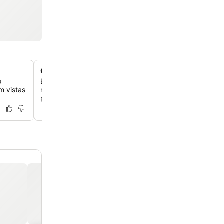
Conceito de boutique histórica à beira do rio
o
Experimente um hotel criativo e com gestão personaliza
m vistas
num edifício tradicional, que oferece uma atmosfera po
para o viajante solo moderno.