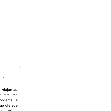
tima
 a
viajantes
curam uma
oderna e
ue oferece
tos a pé da