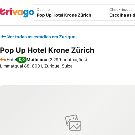
Destino
Check-in/out
Escolha as 
Ver todas as estadias em Zurique
Pop Up Hotel Krone Zürich
Hotel
Muito boa
(
2.299 pontuações
)
8,0
2 Estrelas
Limmatquai 88, 8001, Zurique, Suíça