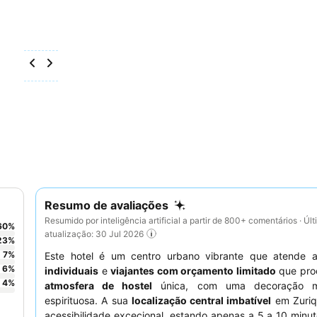
Resumo de avaliações
Resumido por inteligência artificial a partir de 800+ comentários · Úl
60
%
atualização: 30 Jul 2026
23
%
7
%
Este hotel é um centro urbano vibrante que atende
6
%
individuais
e
viajantes com orçamento limitado
que pro
4
%
atmosfera de hostel
única, com uma decoração m
espirituosa. A sua
localização central imbatível
em Zuriq
acessibilidade excecional, estando apenas a 5 a 10 minu