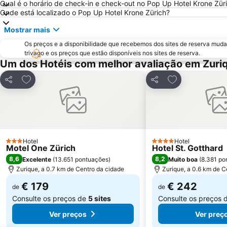
Qual é o horário de check-in e check-out no Pop Up Hotel Krone Zür
Onde está localizado o Pop Up Hotel Krone Zürich?
Mostrar mais
Os preços e a disponibilidade que recebemos dos sites de reserva muda
trivago e os preços que estão disponíveis nos sites de reserva.
Um dos Hotéis com melhor avaliação em Zuri
Adicionar aos favoritos
Adicionar aos f
Partilhar
Partilhar
Hotel
Hotel
3 Estrelas
4 Estrelas
Motel One Zürich
Hotel St. Gotthard
8,6
8,2
Excelente
(
13.651 pontuações
)
Muito boa
(
8.381 po
Zurique, a 0.7 km de Centro da cidade
Zurique, a 0.6 km de C
€ 179
€ 242
de
de
Consulte os preços de
5 sites
Consulte os preços 
Ver preços
Ver preç