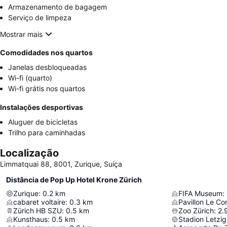
Armazenamento de bagagem
Serviço de limpeza
Mostrar mais
Comodidades nos quartos
Janelas desbloqueadas
Wi-fi (quarto)
Wi-fi grátis nos quartos
Instalações desportivas
Aluguer de bicicletas
Trilho para caminhadas
Localização
Limmatquai 88, 8001, Zurique, Suíça
Distância de Pop Up Hotel Krone Zürich
Zurique
:
0.2
km
FIFA Museum
:
cabaret voltaire
:
0.3
km
Pavillon Le Co
Zürich HB SZU
:
0.5
km
Zoo Zürich
:
2.
Kunsthaus
:
0.5
km
Stadion Letzi