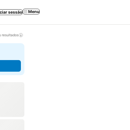
Menu
iciar sessão
 resultados