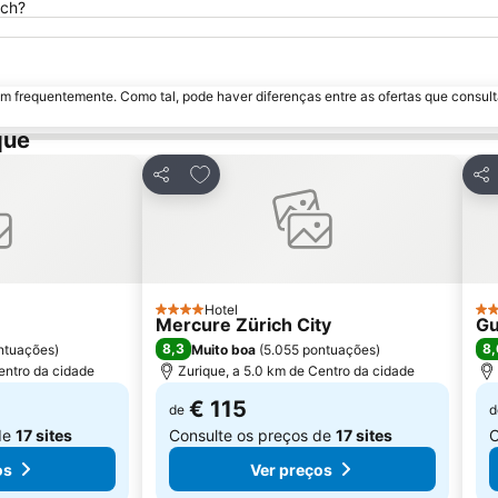
ich?
m frequentemente. Como tal, pode haver diferenças entre as ofertas que consult
que
avoritos
Adicionar aos favoritos
Partilhar
Par
Hotel
4 Estrelas
3 E
Mercure Zürich City
Gu
8,3
8,
ntuações
)
Muito boa
(
5.055 pontuações
)
entro da cidade
Zurique, a 5.0 km de Centro da cidade
€ 115
de
d
de
17 sites
Consulte os preços de
17 sites
C
os
Ver preços