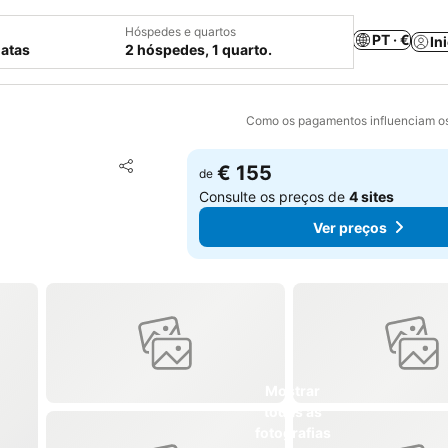
Hóspedes e quartos
PT · €
In
datas
2 hóspedes, 1 quarto.
Como os pagamentos influenciam os
Adicionar aos favoritos
€ 155
de
Partilhar
Consulte os preços de
4 sites
Ver preços