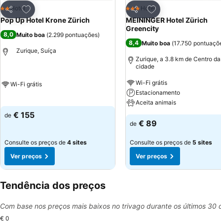
Adicionar aos favoritos
Adicionar aos favor
Hotel
Hotel
2 Estrelas
3 Estrelas
Partilhar
Partilhar
Pop Up Hotel Krone Zürich
MEININGER Hotel Zürich
Greencity
8,0
Muito boa
(
2.299 pontuações
)
8,4
Muito boa
(
17.750 pontuaçõ
Zurique, Suíça
Zurique, a 3.8 km de Centro da
cidade
Wi-Fi grátis
Wi-Fi grátis
Estacionamento
Aceita animais
€ 155
de
€ 89
de
Consulte os preços de
4 sites
Consulte os preços de
5 sites
Ver preços
Ver preços
Tendência dos preços
Com base nos preços mais baixos no trivago durante os últimos 30 
€ 0