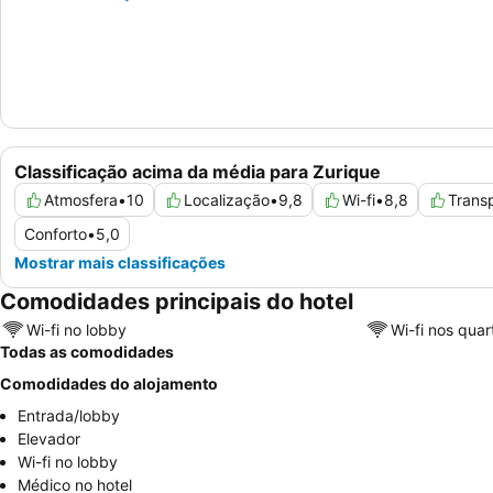
Classificação acima da média para Zurique
Atmosfera
•
10
Localização
•
9,8
Wi-fi
•
8,8
Trans
Conforto
•
5,0
Mostrar mais classificações
Comodidades principais do hotel
Wi-fi no lobby
Wi-fi nos quar
Todas as comodidades
Comodidades do alojamento
Entrada/lobby
Elevador
Wi-fi no lobby
Médico no hotel