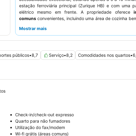
estação ferroviária principal (Zurique HB) e com uma 
elétrico mesmo em frente. A propriedade oferece
i
comuns
convenientes, incluindo uma área de cozinha be
com chá e café gratuitos, e um segundo espaço comum
Mostrar mais
para o rio. Os hóspedes elogiam consistentemente os
fu
pela sua simpatia e prestabilidade excecionais, partic
eficiência da equipa da receção e a assistência pr
serviços como o
depósito de bagagem gratuito
. Para u
portes públicos
•
8,7
Serviço
•
8,2
Comodidades nos quartos
•
6
mais tranquila, considere solicitar um quarto virado para o 
tos
Check-in/check-out expresso
Quarto para não fumadores
Utilização do fax/modem
Wi-fi grátis (áreas comuns)