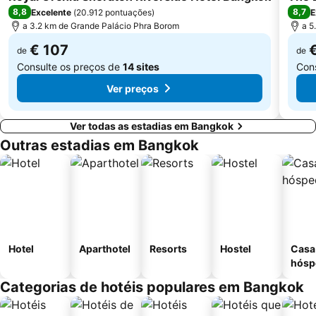
8,8
8,7
Excelente
(
20.912 pontuações
)
E
a 3.2 km de Grande Palácio Phra Borom
a 5
€ 107
de
de
Consulte os preços de
14 sites
Con
Ver preços
Ver todas as estadias em Bangkok
Outras estadias em Bangkok
Hotel
Aparthotel
Resorts
Hostel
Casa
hósp
Categorias de hotéis populares em Bangkok