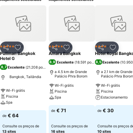
Hotel
Hotel
Hotel
5 Estrelas
5 Estrelas
4 Estrelas
Partilhar
Adicionar aos favoritos
Partilhar
Adicionar aos favoritos
Partilhar
Adicionar
Pullman Bangkok
Amara Bangkok
Hotel Royal Bangk
Hotel G
8,9
8,5
Excelente
(
18.591 pontuações
Excelente
)
(
10.950
8,7
Excelente
(
21.208 pontuações
)
a 4.5 km de Grande
a 2.1 km de Grande
Palácio Phra Borom
Palácio Phra Boro
Bangkok, Tailândia
Wi-Fi grátis
Wi-Fi grátis
Wi-Fi grátis
Piscina
Piscina
Piscina
Spa
Estacionamento
Spa
Ver preços
Ver preços
€ 71
€ 30
de
de
Ver preços
€ 64
de
Consulte os preços de
Consulte os preços de
Consulte os preços d
13 sites
16 sites
10 sites