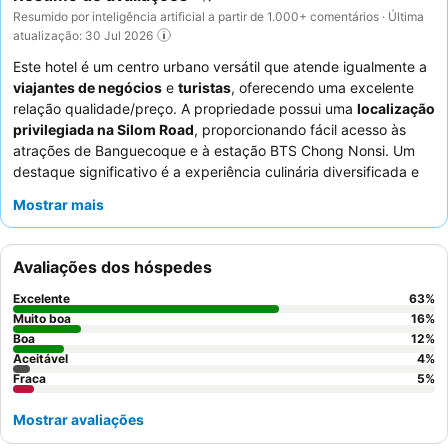
Resumido por inteligência artificial a partir de 1.000+ comentários · Última
atualização: 30 Jul 2026
Este hotel é um centro urbano versátil que atende igualmente a
viajantes de negócios
e
turistas
, oferecendo uma excelente
relação qualidade/preço. A propriedade possui uma
localização
privilegiada na Silom Road
, proporcionando fácil acesso às
atrações de Banguecoque e à estação BTS Chong Nonsi. Um
destaque significativo é a experiência culinária diversificada e
de alta qualidade, particularmente o
extenso buffet de
Mostrar mais
pequeno-almoço
e o aclamado
restaurante Scarlett
no último
piso. Os hóspedes elogiam consistentemente os funcionários
acolhedores e atenciosos, que são notados pelo seu
Avaliações dos hóspedes
profissionalismo e assistência proativa. Para vistas
deslumbrantes, os hóspedes devem solicitar quartos nos
Excelente
63
%
andares mais altos
para desfrutar das vistas da cidade.
Muito boa
16
%
Boa
12
%
Aceitável
4
%
Fraca
5
%
Mostrar avaliações