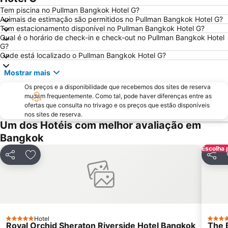
Wat Arun
Grande Palácio Phra Borom
Tem piscina no Pullman Bangkok Hotel G?
Animais de estimação são permitidos no Pullman Bangkok Hotel G?
Chatuchak Market
Chao Phraya River and Bangkok Waterways Cruise including Wat Arun
Tem estacionamento disponível no Pullman Bangkok Hotel G?
Qual é o horário de check-in e check-out no Pullman Bangkok Hotel
BTS Ratchathewi
BTS Ekkamai
G?
MRT Bang Rak Yai
BTS Phrom Phong
Onde está localizado o Pullman Bangkok Hotel G?
Ramkhamhaeng
WEDDING EXPO
Mostrar mais
THAILAND INTERNATIONAL MOTOR EXPO
MRT Si Lom
Os preços e a disponibilidade que recebemos dos sites de reserva
mudam frequentemente. Como tal, pode haver diferenças entre as
Bangkok Port
BTS Ari
ofertas que consulta no trivago e os preços que estão disponíveis
MRT Thailand Cultural Centre
BTS Bang Wa
nos sites de reserva.
Um dos Hotéis com melhor avaliação em
MOLDEX
FOOD FESTIVAL
Bangkok
Sugar Asia
BTS Ratchadamri
Escolha 
Siam Paragon
CentralPlaza Rama 3
Partilhar
Adicionar aos favoritos
Partil
Baiyoke Tower II
Monte Dourado Wat Saket
MRT Yaek Tiwanon
Hotel
5 Estrelas
5 Estr
Royal Orchid Sheraton Riverside Hotel Bangkok
The 