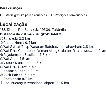
Para crianças
Estadia gratuita para as crianças
Refeições para crianças
Localização
188 Si Lom Rd, Bangkok, 10500, Tailândia
Distância de Pullman Bangkok Hotel G
Bangkok
:
0.3
km
Chong Nonsi
:
0.4
km
Wat Suthat Thep Wararam Ratchaworamahawihan
:
3.8
km
Wat Phra Chettuphon Wimon Mangkhalaram Ratchaworamahawihan
:
4.2
km
Rajadamnern Stadium
:
4.3
km
Wat Arun
:
4.5
km
Victory Monument
:
4.5
km
Wat Phra Kaew
:
4.6
km
Khaosan Road
:
4.8
km
Dusit Palace
:
5.4
km
Chatuchak
:
8.7
km
Don Mueang International Airport
:
22.5
km