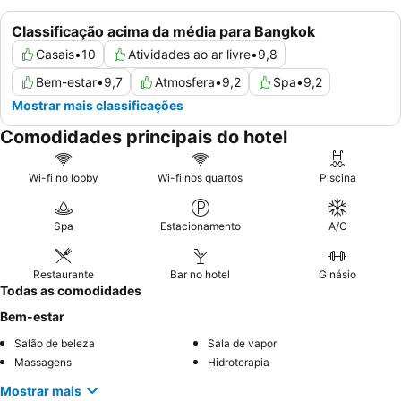
Classificação acima da média para Bangkok
Casais
•
10
Atividades ao ar livre
•
9,8
Bem-estar
•
9,7
Atmosfera
•
9,2
Spa
•
9,2
Mostrar mais classificações
Comodidades principais do hotel
Wi-fi no lobby
Wi-fi nos quartos
Piscina
Spa
Estacionamento
A/C
Restaurante
Bar no hotel
Ginásio
Todas as comodidades
Bem-estar
Salão de beleza
Sala de vapor
Massagens
Hidroterapia
Mostrar mais