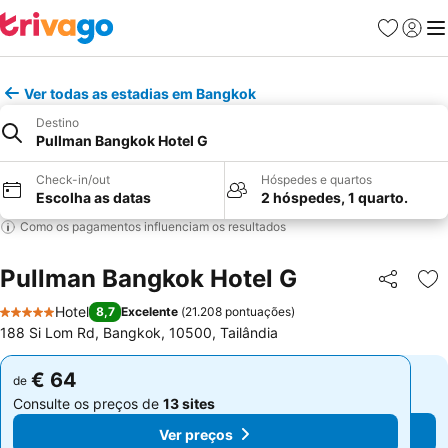
Favoritos
Iniciar
Me
Ver todas as estadias em Bangkok
Destino
Pullman Bangkok Hotel G
Check-in/out
Hóspedes e quartos
Escolha as datas
2 hóspedes, 1 quarto.
Como os pagamentos influenciam os resultados
Pullman Bangkok Hotel G
Partilhar
Ad
Hotel
8,7
Excelente
(
21.208 pontuações
)
5 Estrelas
188 Si Lom Rd, Bangkok, 10500, Tailândia
€ 64
€ 64
de
de
Consulte os preços de
13 sites
Consulte os preços de
13 sites
Ver preços
Ver preços