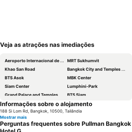
Veja as atrações nas imediações
Ampliar mapa
Aeroporto Internacional de Suvarnabhumi
MRT Sukhumvit
Khao San Road
Bangkok City and Temples Tour
BTS Asok
MBK Center
Siam Center
Lumphini-Park
Grand Palace and Temples and City Tour
BTS Siam
Informações sobre o alojamento
BTS Phaya Thai
Yaowarat
188 Si Lom Rd, Bangkok, 10500, Tailândia
The Platinum Fashion
BTS Nana
Mostrar mais
Bangkok's Grand Palace Complex and Wat Phra Kaew
Aeroporto Don Mueang
Perguntas frequentes sobre Pullman Bangkok
Siam Square
Central World Plaza
Hotel G