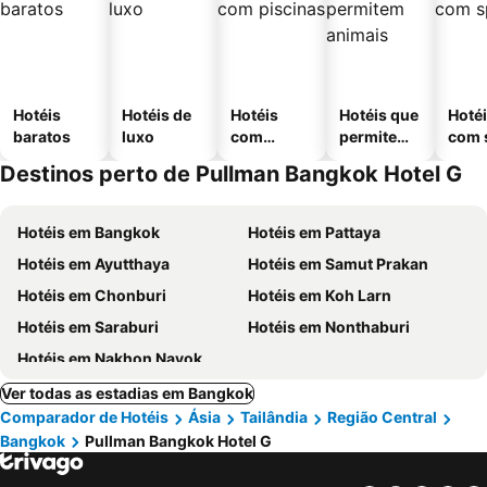
Hotéis
Hotéis de
Hotéis
Hotéis que
Hoté
baratos
luxo
com
permitem
com 
piscinas
animais
Destinos perto de Pullman Bangkok Hotel G
Hotéis em Bangkok
Hotéis em Pattaya
Hotéis em Ayutthaya
Hotéis em Samut Prakan
Hotéis em Chonburi
Hotéis em Koh Larn
Hotéis em Saraburi
Hotéis em Nonthaburi
Hotéis em Nakhon Nayok
Ver todas as estadias em Bangkok
Comparador de Hotéis
Ásia
Tailândia
Região Central
Bangkok
Pullman Bangkok Hotel G