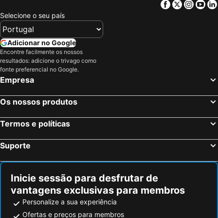
Facebook
Twitter
Insta
Yo
Selecione o seu país
Adicionar no Google
Encontre facilmente os nossos
resultados: adicione o trivago como
fonte preferencial no Google.
Empresa
Os nossos produtos
Termos e políticas
Suporte
Inicie sessão para desfrutar de
vantagens exclusivas para membros
Personalize a sua experiência
Ofertas e preços para membros